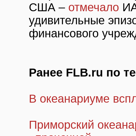
США –
отмечало
ИА
удивительные эпизо
финансового учреж
Ранее FLB.ru по т
В океанариуме всп
Приморский океана