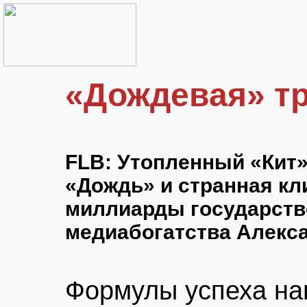
«Дождевая» т
FLB: Утопленный «Кит»
«Дождь» и странная кл
миллиарды государств
медиабогатства Алекс
Формулы успеха н