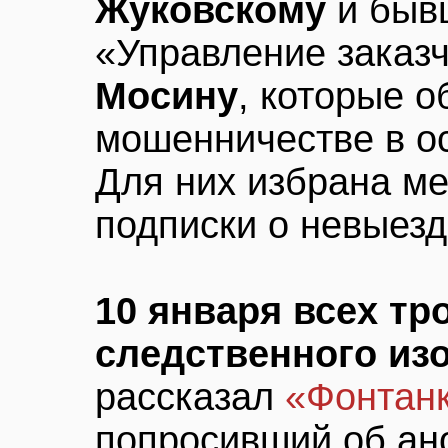
Жуковскому
и быв
«Управление заказ
Мосину
, которые о
мошенничестве в о
Для них избрана ме
подписки о невыезд
10 января всех тр
следственного из
рассказал
«Фонтан
попросивший об ан