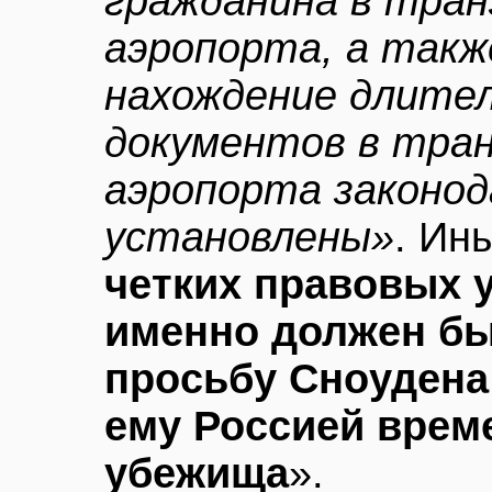
гражданина в тран
аэропорта, а так
нахождение длител
документов в тра
аэропорта законо
установлены»
. Ин
четких правовых у
именно должен бы
просьбу Сноудена
ему Россией врем
убежища
».