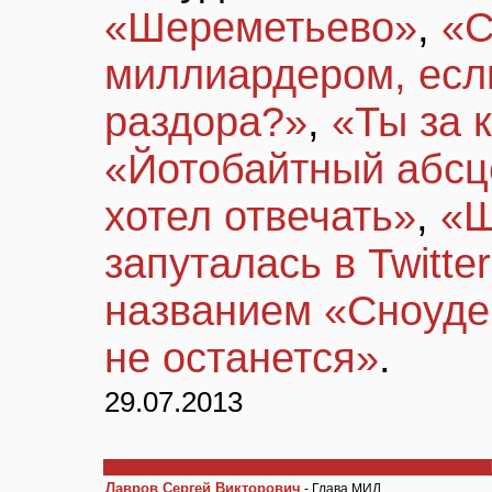
«Шереметьево»
,
«С
миллиардером, ес
раздора?»
,
«Ты за 
«Йотобайтный абсц
хотел отвечать»
,
«Ш
запуталась в Twitte
названием «Сноуде
не останется»
.
29.07.2013
Лавров Сергей Викторович
- Глава МИД