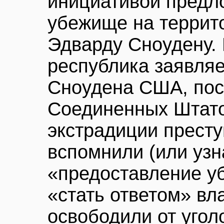
инициативой предл
убежище на террит
Эдварду Сноудену. 
республика заявляе
Сноудена США, поск
Соединенных Штато
экстрадиции престу
вспомнили (или узна
«предоставление у
«стать ответом» в
освободили от угол