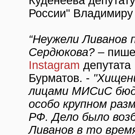
Куденеева депутату
России" Владимиру
“Неужели Ливанов
Сердюкова?
– пишет
Instagram
депутата
Бурматов. -
"Хищен
лицами МИСиС бюд
особо крупном разме
РФ. Дело было возб
Ливанов в то время