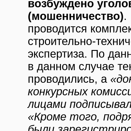
возбуждено уголов
(мошенничество)
.
проводится компле
строительно-техни
экспертиза. По да
в данном случае т
проводились, а
«до
конкурсных комис
лицами подписыва
«Кроме того, подр
были зарегистрир