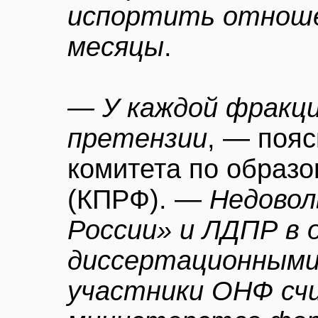
испортить отноше
месяцы
.
— У каждой фракци
претензии
, — поя
комитета по образ
(КПРФ). —
Недовол
России» и ЛДПР в 
диссертационными
участники ОНФ сч