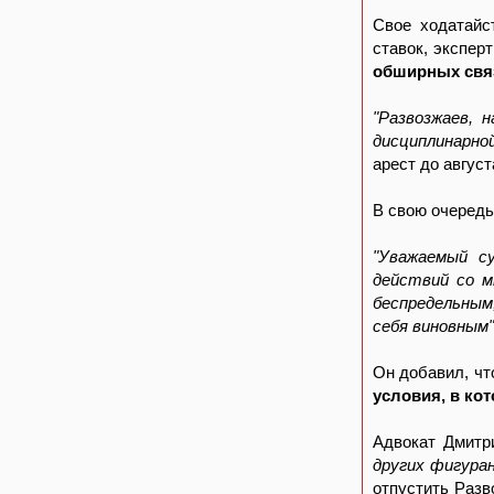
Свое ходатайс
ставок, экспер
обширных связ
"Развозжаев, 
дисциплинарн
арест до август
В свою очеред
"Уважаемый су
действий со м
беспредельным,
себя виновным"
Он добавил, ч
условия, в ко
Адвокат Дмитр
других фигура
отпустить Разв