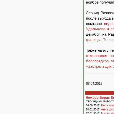
ноябре получил
Леонид Развоз
после выхода в
показано
виде
Удальцова и ег
декабря на Ра
границы
. По ве
Также на эту т
отмолчался по
беспорядков в
«Застрельщик 
08.04.2013
Немцов Борис 
Свободный выбор"
Весь ком
04.09.2017
Анна Дур
28.02.2017
Марш Не
27.02.2017