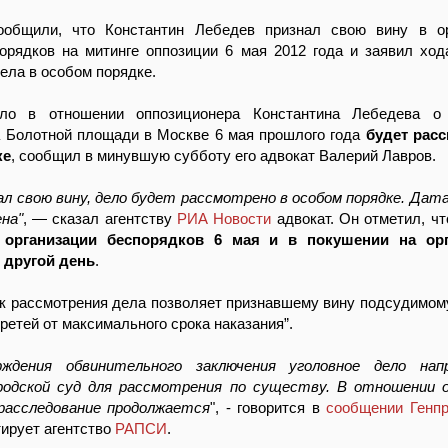
общили, что Константин Лебедев признал свою вину в ор
орядков на митинге оппозиции 6 мая 2012 года и заявил ход
ела в особом порядке.
ело в отношении оппозиционера Константина Лебедева о
а Болотной площади в Москве 6 мая прошлого года
будет расс
ке
, сообщил в минувшую субботу его адвокат Валерий Лавров.
ал свою вину, дело будет рассмотрено в особом порядке. Дат
ена"
, — сказал агентству
РИА Новости
адвокат. Он отметил, ч
 организации беспорядков 6 мая и в покушении на ор
 другой день
.
к рассмотрения дела позволяет признавшему вину подсудимом
ретей от максимального срока наказания”.
ждения обвинительного заключения уголовное дело нап
родской суд для рассмотрения по существу. В отношении 
расследование продолжается
", - говорится в
сообщении Генп
тирует агентство
РАПСИ
.