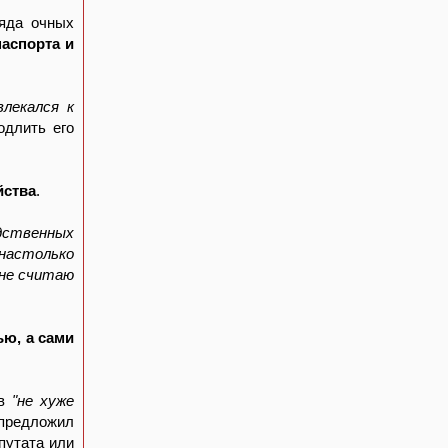
ряда очных
паспорта и
влекался к
одлить его
йства
.
дственных
 настолько
 не считаю
ью, а сами
ев
"не хуже
 предложил
путата или