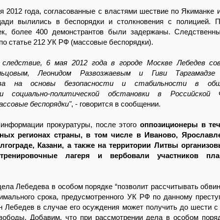
ая 2012 года, согласованные с властями шествие по Якиманке и
ади вылились в беспорядки и столкновения с полицией. П
ек, более 400 демонстрантов были задержаны. Следственн
по статье 212 УК РФ (массовые беспорядки).
 следствие, 6 мая 2012 года в городе Москве Лебедев со
льцовым, Леонидом Развозжаевым и Гиви Таргамадзе
тва на основы безопасности и стабильности в об
ии социально-политической обстановки в Российской 
ассовые беспорядки"
, - говорится в сообщении.
о информации прокуратуры, после этого
оппозиционеры в теч
чных регионах страны, в том числе в Иваново, Ярославл
лгограде, Казани, а также на территории Литвы организо
тренировочные лагеря и вербовали участников пла
ела Лебедева в особом порядке “позволит рассчитывать обви
имального срока, предусмотренного УК РФ по данному престу
н Лебедев в случае его осуждения может получить до шести с
вободы. Добавим, что при рассмотрении дела в особом поря