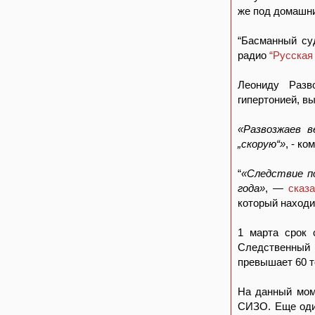
же под домашни
“Басманный су
радио
“Русская
Леониду Разв
гипертонией, в
«Развозжаев в
„скорую“»
, - к
“
«Следствие п
года»
, —
сказ
который находи
1 марта срок 
Следственный 
превышает 60 т
На данный мом
СИЗО. Еще оди