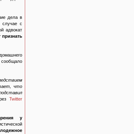
ние дела в
в случае с
ой адвокат
г признать
 домашнего
- сообщало
следствием
итает, что
 подставил
ерез
Twitter
зрения у
истической
олодежное