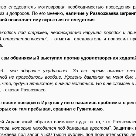
тво следователь мотивировал необходимостью проведения 
тиз и допросов. По его мнению,
наличие у Развозжаева загран
ей позволяет ему скрыться от следствия
.
находясь под стражей, неоднократно нарушал порядок и при
ой ответственности"
, - отметил следователь и попросил пр
а.
ь сам
обвиняемый выступил против удовлетворения ходата
д... мое здоровье ухудшилось. За все время никаких сле
ной не проводилось вообще. Уровень давления на меня был
 что, будучи атеистом, я начал молиться. Но я не сломлен и
, - сказал Развозжаев.
то
после поездки в Иркутск у него начались проблемы с реч
торых он там пребывал, сравнил с Гуантанамо
.
ий Аграновский обратил внимание суда на то, что Развозжа
нтов, которые находятся под домашним арестом"
. Защитник
озжаева под залог в 500 тысяч рублей, под поручительство де