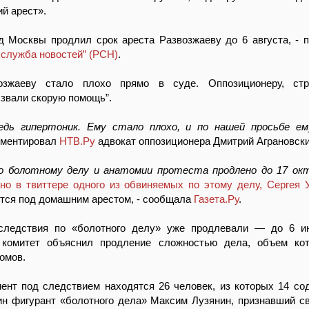
й арест».
д Москвы продлил срок ареста Развозжаеву до 6 августа, - 
 служба новостей” (РСН)
.
озжаеву стало плохо прямо в суде. Оппозиционеру, ст
ызвали скорую помощь”.
едь гипертоник. Ему стало плохо, и по нашей просьбе ем
омментировал
НТВ.Ру
адвокат оппозиционера Дмитрий Аграновски
о болотному делу и анатомии протеста продлено до 17 окт
ано в твиттере одного из обвиняемых по этому делу, Сергея 
тся под домашним арестом, - сообщала
Газета.Ру
.
следствия по «болотного делу» уже продлевали — до 6 ию
комитет объяснил продление сложностью дела, объем кот
омов.
ент под следствием находятся 26 человек, из которых 14 со
н фигурант «болотного дела» Максим Лузянин, признавший св