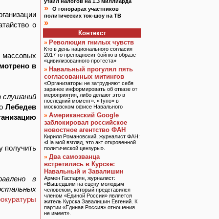
утаил налогов на 1.3 миллиарда
»
О гонорарах участников
ганизации
политических ток-шоу на ТВ
»
атайство о
Контекст
Революция гнилых чувств
»
Кто в день национального согласия
 массовых
2017-го преподносит бойню в образе
«цивилизованного протеста»
мотрено в
Навальный прогулял пять
»
согласованных митингов
«Организаторы не затрудняют себя
заранее информировать об отказе от
мероприятия, либо делают это в
а слушаний
последний момент». «Тупо» в
то
Лебедев
московском офисе Навального
Американский Google
»
ганизацию
заблокировал российское
новостное агентство ФАН
Кирилл Романовский, журналист ФАН:
«На мой взгляд, это акт откровенной
у получить
политической цензуры».
Два самозванца
»
встретились в Курске:
Навальный и Завалишин
равлено в
Армен Гаспарян, журналист:
«Вышедшим на сцену молодым
остальных
человеком, который представился
членом «Единой России» является
рокуратуры
житель Курска Завалишин Евгений. К
партии «Единая Россия» отношения
не имеет».