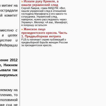
Искали руку Кремля, а
»
нашли украинский след
 митинг на
Сергей Лавров, глава МИД РФ: «Вот,
острадали
нашли украинский след в отношении
господина Манафорта и его какого-то
ый комитет
сотрудника. Украинский след,
наверное, нужно расследовать через
Украину». Мюллер: «А вас, Манафорт,
я попрошу остаться»
Женское лицо
»
вместно с
президентского кресла. Часть
 в целях
1. Предвыборная интрига
ществе и
FLB.ru начинает серию публикаций о
предвыборной борьбе женщин России
Федерации
за президентское кресло.
ение 2012
е, Нижнем
вывали так
нируемых
няемому на
плению, то
 половиной
дке суд не