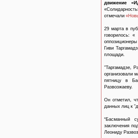
движение «И
«Солидарность»
отмечали
«Новы
29 марта в пу
говорилось: «
оппозиционеры
Гиви Таргамад
площади.
"Таргамадзе, 
организовали м
пятницу в Ба
Развозжаеву.
Он отметил, ч
данных лиц к "
“Басманный с
заключения под
Леониду Развоз