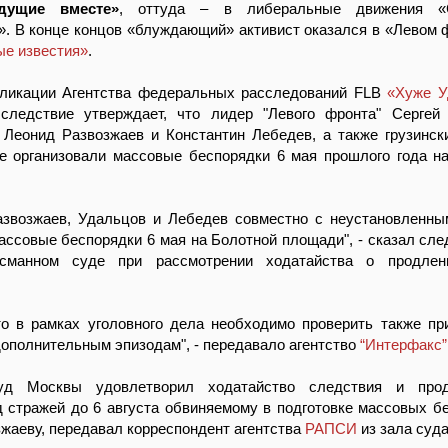
дущие вместе»
, оттуда – в либеральные движения «
. В конце концов «блуждающий» активист оказался в «Левом ф
е известия»
.
бликации Агентства федеральных расследований FLB
«Хуже У
 следствие утверждает, что лидер "Левого фронта" Сергей
 Леонид Развозжаев и Константин Лебедев, а также грузинск
зе организовали массовые беспорядки 6 мая прошлого года н
Развозжаев, Удальцов и Лебедев совместно с неустановленн
ассовые беспорядки 6 мая на Болотной площади", - сказал сле
сманном суде при рассмотрении ходатайства о продлен
то в рамках уголовного дела необходимо проверить также пр
дополнительным эпизодам", - передавало агентство
“Интерфакс”
уд Москвы удовлетворил ходатайство следствия и про
 стражей до 6 августа обвиняемому в подготовке массовых б
жаеву, передавал корреспондент агентства
РАПСИ
из зала суда