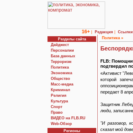
16+
|
|
Редакция
Ссылки
Политика »
Разделы сайта
Дайджест
Беспорядк
Персоналии
База данных
FLB: Помощник
Терроризм
подтвердил по
Политика
Экономика
«Активист "Лев
Общество
которой запеч
Macc-медиа
оппозиционерам
Криминал
передает 8 апр
Религия
Культура
Защитник Лебе
Спорт
люди, записанн
Право
ВИДЕО на FLB.RU
"И разговор, 
Web-Обзор
сказал мой дов
Регионы