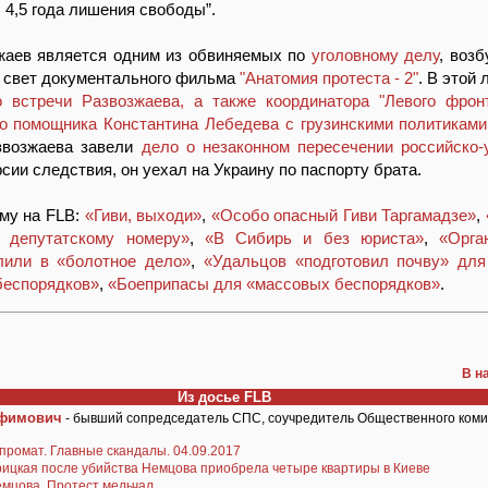
 4,5 года лишения свободы”.
жаев является одним из обвиняемых по
уголовному делу
, воз
 свет документального фильма
"Анатомия протеста - 2"
. В этой
о встречи Развозжаева, а также координатора "Левого фрон
о помощника Константина Лебедева с грузинскими политиками
звозжаева завели
дело о незаконном пересечении российско-
рсии следствия, он уехал на Украину по паспорту брата.
ему на FLB:
«Гиви, выходи»
,
«Особо опасный Гиви Таргамадзе»
,
 депутатскому номеру»
,
«В Сибирь и без юриста»
,
«Орга
лили в «болотное дело»
,
«Удальцов «подготовил почву» для
беспорядков»
,
«Боеприпасы для «массовых беспорядков»
.
В н
Из досье FLB
Ефимович
- бывший сопредседатель СПС, соучредитель Общественного комит
промат. Главные скандалы. 04.09.2017
ицкая после убийства Немцова приобрела четыре квартиры в Киеве
мцова. Протест мельчал…