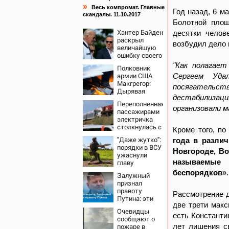
»
Весь компромат. Главные
Год назад, 6 м
скандалы. 11.10.2017
Болотной площ
Хантер Байден
десятки челов
раскрыл
возбудил дело 
величайшую
ошибку своего
отца:
"Как полагает
Полковник
бездействие
армии США
Сергеем Уда
против
Макгрегор:
Трампа
посягательс
Дырявая
дестабилизац
блокада
Переполненная
Одессы -
организовали м
пассажирами
когда же в
электричка
командовании
столкнулась с
ВМФ России
Кроме того, п
грузовым
за это полетят
"Даже жутко":
года в разли
поездом —
головы?
порядки в ВСУ
десятки
Новгороде, Во
ужаснули
человек
называемые 
главу
пострадали.
британской
Видео с места
беспорядков
».
Залужный
армии
ЧП
признал
правоту
Рассмотрение д
Путина: эти
две трети макс
слова
Очевидцы
прозвучали не
есть Константи
сообщают о
просто так
пожаре в
лет лишения с