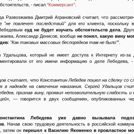
обстоятельств, - писал
“Коммерсант”
.
да Развозжаева Дмитрий Аграновский считает, что рассмотре
ке
"не повлечет последствий"
для его клиента, поскольку 
 Лебедевым
суд не будет изучать обстоятельств дела
. Друг
зжаева, Александр Денисов, вообще
не понял, какую вину мо
едев
:
"Как таковых массовых беспорядков там не было"
”.
и Удальцова, который не имеет доступа к Интернету из-за
мментировали от его имени информацию о деле Лебедева, 
цов считает, что Константин Лебедев пошел на сделку со 
бя в надежде на смягчение наказания. Сергей Удальцов сч
бедев, признав вину, проявил непозволительную слабость и
щей»
, — говорится в двух сообщениях, опубликованных ч
Константина Лебедева уже давно вызывала подо
ов
. Начав свою трудовую деятельность в российской коммун
, затем он
перешел к Василию Якеменко в провластное м