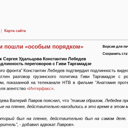
|
Карта сайта
и пошли «особым порядком»
Версия для пе
Сохранить ст
 Сергея Удальцова Константин Лебедев
длинность переговоров с Гиви Таргамадзе
ого фронта" Константин Лебедев подтвердил подлинность видео
атлен разговор грузинского политика Гиви Таргамадзе с р
и, показанной на телеканале НТВ в фильме "Анатомия протес
еля агентство
«Интерфакс»
.
дева Валерий Лавров пояснил, что
"таким образом, Лебедев пр
ые на пленке, действительно находились в это время в этом 
который был на пленке, действительно был на самом деле
еритель"
, - добавил адвокат Лавров».