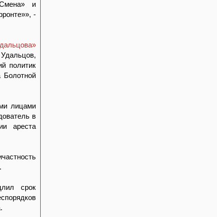
Смена» и
ронте»», -
дальцова»
 Удальцов,
ий политик
а Болотной
ыми лицами
дователь в
ии ареста
ичастность
.
длил срок
еспорядков
.