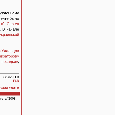
бужденному
 ленте было
та" Сергея
. В начале
украинской
«Удальцов
низаторов»
 посадки»
,
Обзор FLB
FLB
ачало статьи
ета "2008: