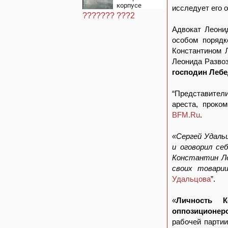
корпусе
исследует его 
ТГСХА
??????? ???2
Адвокат Леони
особом поряд
Константином
Леонида Разво
господин Леб
“Представител
ареста, проко
BFM.Ru
.
«Сергей Удаль
и оговорил се
Константин Ле
своих товари
Удальцова
”.
«
Личность 
оппозиционер
рабочей партии