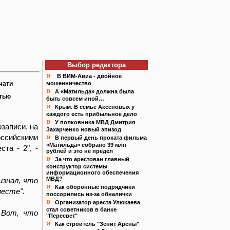
Выбор редактора
»
В ВИМ-Авиа - двойное
чати
мошенничество
»
А «Матильда» должна была
атью
быть совсем иной…
»
Крым. В семье Аксеновых у
каждого есть прибыльное дело
»
У полковника МВД Дмитрия
записи, на
Захарченко новый эпизод
»
оссийскими
В первый день проката фильма
«Матильда» собрано 39 млн
та - 2", -
рублей и это не предел
»
За что арестован главный
конструктор системы
информационного обеспечения
МВД?
изнал, что
»
Как оборонные подрядчики
месте"
.
поссорились из-за обналички
»
Организатор ареста Улюкаева
стал советников в банке
. Вот, что
"Пересвет"
»
Как строитель "Зенит Арены"