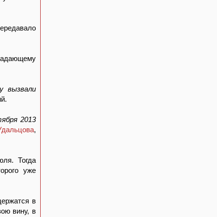
передавало
радающему
у вызвали
й.
ября 2013
Удальцова
,
ля. Тогда
орого уже
держатся в
ою вину, в