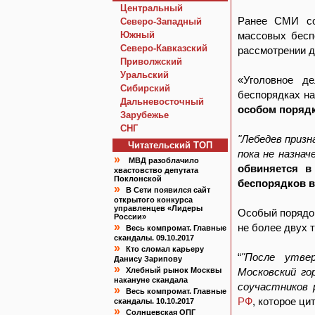
Центральный
Ранее СМИ со
Северо-Западный
Южный
массовых бесп
Северо-Кавказский
рассмотрении д
Приволжский
Уральский
«Уголовное д
Сибирский
беспорядках н
Дальневосточный
особом поряд
Зарубежье
СНГ
"Лебедев призн
Читательский TOП
пока не назнач
»
МВД разоблачило
обвиняется в
хвастовство депутата
Поклонской
беспорядков в
»
В Сети появился сайт
открытого конкурса
управленцев «Лидеры
Особый порядо
России»
»
не более двух т
Весь компромат. Главные
скандалы. 09.10.2017
»
Кто сломал карьеру
“
"После утвер
Данису Зарипову
»
Хлебный рынок Москвы
Московский го
накануне скандала
соучастников 
»
Весь компромат. Главные
РФ
, которое ци
скандалы. 10.10.2017
»
Солнцевская ОПГ