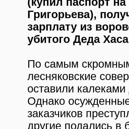
(купил паспорт на
Григорьева), пол
зарплату из воро
убитого Деда Хас
По самым скромным
лесняковские совер
оставили калеками
Однако осужденны
заказчиков преступ
другие подались в б