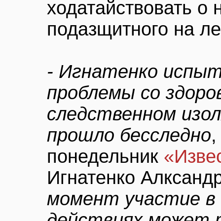
ходатайствовать о 
подазщитного на ле
- Игнатенко испы
проблемы со здоро
следственном изол
прошло бесследно
,
понедельник
«Изве
Игнатенко Алксандр
момент участие в
действиях может 