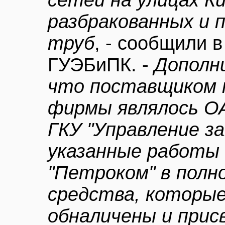
сетей на улицах К
разбракованных и 
труб
, - сообщили 
ГУЭБиПК. -
Дополн
что поставщиком т
фирмы являлось О
ГКУ "Управление за
указанные работы
"Петроком" в полн
средства, которы
обналичены и прис