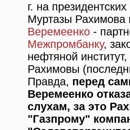
г. на президентски
Муртазы Рахимова 
Веремеенко
- парт
Межпромбанку
, за
нефтяной институт,
Рахимовы (последни
Правда,
перед са
Веремеенко отказа
слухам, за это Р
"Газпрому" компа