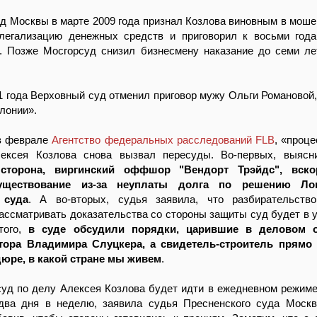
д Москвы в марте 2009 года признал Козлова виновным в моше
легализацию денежных средств и приговорил к восьми год
. Позже Мосгорсуд снизил бизнесмену наказание до семи л
1 года Верховный суд отменил приговор мужу Ольги Романовой,
олонии».
в феврале
Агентство федеральных расследований FLB
, «проце
ексея Козлова снова вызвал пересуды. Во-первых, выясни
сторона, виргинский оффшор "Вендорт Трэйдс", вск
существование из-за неуплаты долга по решению Лон
 суда
. А во-вторых, судья заявила, что разбирательств
рассматривать доказательства со стороны защиты суд будет в 
того,
в суде обсудили порядки, царившие в деловом 
тора Владимира Слуцкера, а свидетель-строитель прямо
юре, в какой стране мы живем
.
уд по делу Алексея Козлова будет идти в ежедневном режиме,
два дня в неделю, заявила судья Пресненского суда Моск