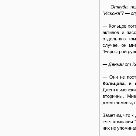
— Откуда поя
"Искожа"? — сп
— Кольцов хоте
активов и пас
отдельную ком
случае, он мн
"Евростройгрупп
— Деньги от К
— Они не пост
Кольцова, и 
Джентльменски
вторичны. Мн
джентльмены, п
Заметим, что к
счет компании 
них не упомина