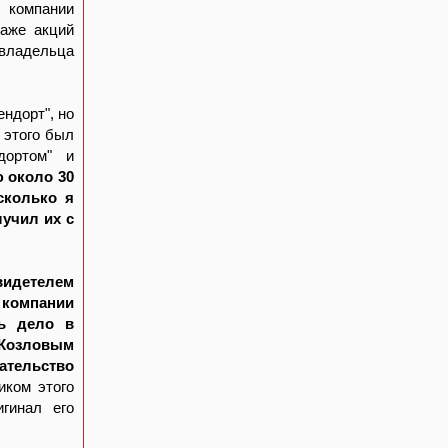
компании
даже акций
владельца
ндорт", но
 этого был
дортом" и
 около 30
сколько я
лучил их с
видетелем
компании
ть дело в
 Козловым
ательство
иком этого
гинал его