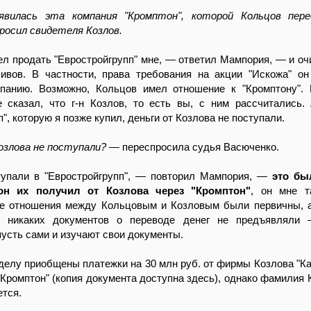
вилась эта компания "Кромптон", которой Кольцов пере
росил свидетеля Козлов.
л продать "Евростройгрупп" мне, — ответил Мампория, — и оч
сивов. В частности, права требования на акции "Искожа" о
панию. Возможно, Кольцов имел отношение к "Кромптону".
е сказал, что г-н Козлов, то есть вы, с ним рассчитались.
", которую я позже купил, деньги от Козлова не поступали.
озлова не поступали?
— переспросила судья Васюченко.
упали в "Евростройгрупп", — повторил Мампория, —
это бы
он их получил от Козлова через "Кромптон"
, он мне т
е отношения между Кольцовым и Козловым были первичны, 
е никаких документов о переводе денег не предъявляли
усть сами и изучают свои документы.
 делу приобщены платежки на 30 млн руб. от фирмы Козлова "Ка
"Кромптон" (копия документа доступна здесь), однако фамилия 
ется.