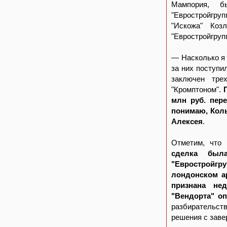
Мампория, б
"Евростройгру
"Искожа" Коз
"Евростройгруп
— Насколько я 
за них поступи
заключен трех
"Кромптоном".
млн руб. пер
понимаю, Коль
Алексея
.
Отметим, что
сделка был
"Евростройгр
лондонском а
признана нед
"Вендорта" о
разбирательст
решения с заве