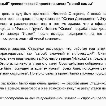
ный" девелоперский проект на месте "живой химии"
 день в суд был приглашен Николай Стаценко, бывший за
иректора по строительству компании "Юнион Девелопмент". Эт
злов, и располагалась она в том же здании, что и офисы
цкера и "Финвест Групп". Именно "Юнион" прорабатывал дев
сте завода "Искож": после вывода предприятия на его т
 построить элитный жилой комплекс.
просы защиты, Стаценко рассказал, что работал над этим
арактеризовал как "сырой, сложный и вялотекущий". Сна
новление правительства Москвы о выводе "Искожа" за предел
 было исполнено и утратило силу. Срок действия собранных 
е был пропущен, а архитектурный проект был, по оценке сви
етном состоянии". По его словам, в проект было вложено порядк
 застройки было еще очень далеко, — рассказывал Стаценко
ыла в аренде, переговоры о ее возможной покупке результатов не
ж" построить жилье на арендованной земле?
— спросил Козло