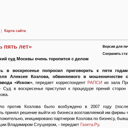
|
Карта сайта
ь пять лет»
Версия для пе
Сохранить ст
кий суд Москвы очень торопится с делом
ль в воскресенье попросил приговорить к пяти года
еля Алексея Козлова, обвиняемого в мошенничестве 
завода «Искож»
, передает корреспондент
РАПСИ
из зала Пр
- Суд в воскресенье приступил к процедуре прений сторон
ова.
ело против Козлова было возбуждено в 2007 году (после
ь принял решение выйти из бизнеса возглавляемой им фирмы 
ложительно, инициировано партнером Козлова по бизнесу, быв
ции Владимиром Слуцкером, - передает
Газета.Ру
.