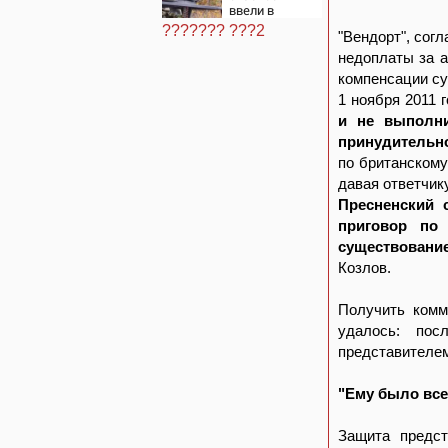
ввели в
Башкирии 6
??????? ???2
"Вендорт", сог
августа
недоплаты за а
компенсации су
1 ноября 2011 
и не выполни
принудительн
по британскому
давая ответчик
Пресненский 
приговор по 
существовани
Козлов.
Получить комм
удалось: пос
представителем
"Ему было все 
Защита предс