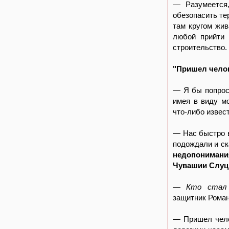
— Разумеется,
обезопасить те
там кругом жив
любой прийти 
строительство.
"Пришел челове
— Я бы попроси
имея в виду м
что-либо извес
— Нас быстро в
подождали и ск
недопонимания
Чувашии Слуц
— Кто стал г
защитник Роман
— Пришел чело