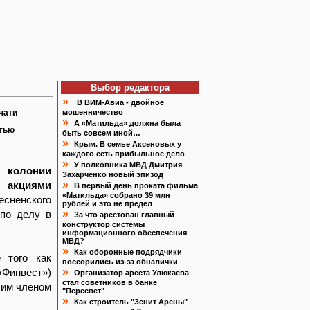
Выбор редактора
»
В ВИМ-Авиа - двойное
чати
мошенничество
»
А «Матильда» должна была
атью
быть совсем иной…
»
Крым. В семье Аксеновых у
каждого есть прибыльное дело
»
У полковника МВД Дмитрия
м колонии
Захарченко новый эпизод
»
с акциями
В первый день проката фильма
«Матильда» собрано 39 млн
есненского
рублей и это не предел
»
 по делу в
За что арестован главный
конструктор системы
информационного обеспечения
МВД?
»
Как оборонные подрядчики
 того как
поссорились из-за обналички
»
«Финвест»)
Организатор ареста Улюкаева
стал советников в банке
шим членом
"Пересвет"
»
Как строитель "Зенит Арены"