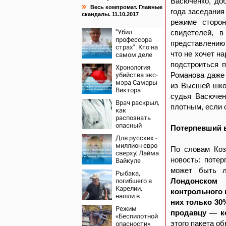
Васюченко, доб
»
Весь компромат. Главные
года заседания
скандалы. 11.10.2017
режиме сторон
"Убил
свидетелей, 
профессора
представлению
страх": Кто на
что не хочет н
самом деле
виноват в
подстроиться 
Хронология
смерти
убийства экс-
Романова даже 
ученого
мэра Самары
Зезина,
из Высшей школ
Виктора
остановившего
судья Васючен
Тархова и его
мальчишек на
Врач раскрыл,
жены: шесть
плотным, если о
поле с
как
шокирующих
горохом
распознать
фактов, новые
опасный
подробности
Потерпевший в
тромб
Для русских -
миллион евро
По словам Коз
сверху: Лайма
новость: поте
Вайкуле
продает
может быть л
Рыбака,
особняк в
погибшего в
Лондонском 
Латвии по
Карелии,
нацистской
контрольного 
нашли в
логике
них только 30
спасательном
Режим
жилете
продавцу — к
«Беспилотной
опасности»
этого пакета о