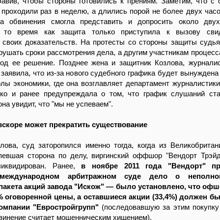
авив, чтобы стороны готовились к прениям. Заметим, что с 
 проходили раз в неделю, а длились порой не более двух часо
а обвинения смогла представить и допросить около двух
в то время как защита только приступила к вызову сви
 своих доказательств. На протесты со стороны защиты судья
арушать сроки рассмотрения дела, а другим участникам процесс
под ее решение. Позднее жена и защитник Козлова, журнали
заявила, что из-за нового судебного графика будет вынуждена
ы экономики, где она возглавляет департамент журналистики
ко и ранее предупреждала о том, что график слушаний ст
на увидит, что "мы не успеваем".
скоре может прекратить существование
лова, суд заторопился именно тогда, когда из Великобрита
рпевшая сторона по делу, виргинский оффшор "Вендорт Трэйд
иквидирован. Ранее,
в ноябре 2011 года "Вендорт" п
международном арбитражном суде дело о неполно
пакета акций завода "Искож" — было установлено, что офш
% оговоренной цены, а оставшиеся акции (33,4%) должен б
омпании "Евростройгрупп"
(последовавшую за этим покупку
бвинение считает мошенническим хищением).