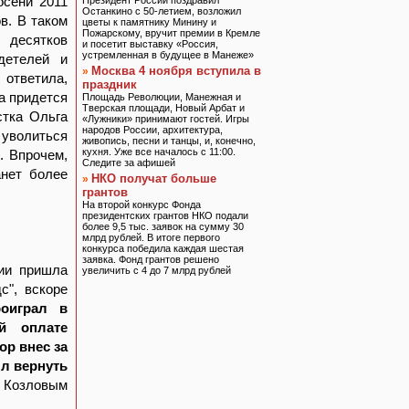
осени 2011
Президент России поздравил
Останкино с 50-летием, возложил
в. В таком
цветы к памятнику Минину и
Пожарскому, вручит премии в Кремле
 десятков
и посетит выставку «Россия,
устремленная в будущее в Манеже»
детелей и
Москва 4 ноября вступила в
»
 ответила,
праздник
а придется
Площадь Революции, Манежная и
Тверская площади, Новый Арбат и
стка Ольга
«Лужники» принимают гостей. Игры
народов России, архитектура,
 уволиться
живопись, песни и танцы, и, конечно,
кухня. Уже все началось с 11:00.
. Впрочем,
Следите за афишей
анет более
НКО получат больше
»
грантов
На второй конкурс Фонда
президентских грантов НКО подали
более 9,5 тыс. заявок на сумму 30
млрд рублей. В итоге первого
конкурса победила каждая шестая
заявка. Фонд грантов решено
нии пришла
увеличить с 4 до 7 млрд рублей
с", вскоре
роиграл в
й оплате
ор внес за
ыл вернуть
 Козловым