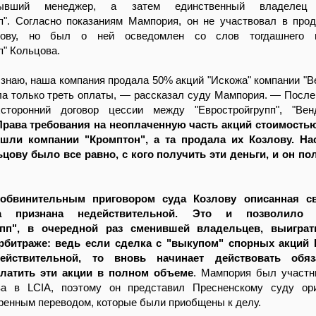
ывший менеджер, а затем единственный владелец 
пп". Согласно показаниям Мампория, он не участвовал в про
лову, но был о ней осведомлен со слов тогдашнего 
п" Кольцова.
знаю, наша компания продала 50% акций "Искожа" компании "Ве
ла только треть оплаты, — рассказал суду Мампория. — После
сторонний договор цессии между "Евростройгрупп", "Вен
Права требования на неоплаченную часть акций стоимостью
ешли компании "Кромптон", а та продала их Козлову. На
цову было все равно, с кого получить эти деньги, и он по
обвинительным приговором суда Козлову описанная с
а признана недействительной. Это и позволило 
упп", в очередной раз сменившей владельцев, выигра
рбитраже: ведь если сделка с "выкупом" спорных акций
ействительной, то вновь начинает действовать обяз
платить эти акции в полном объеме
. Мампория был участн
ва в LCIA, поэтому он представил Пресненскому суду ори
ренным переводом, которые были приобщены к делу.