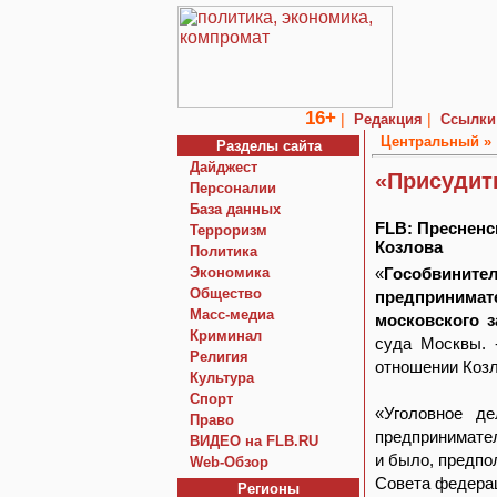
16+
|
|
Редакция
Ссылки
Центральный »
Разделы сайта
Дайджест
«Присудит
Персоналии
База данных
FLB: Пресненс
Терроризм
Козлова
Политика
Экономика
«
Гособвините
Общество
предпринимат
Macc-медиа
московского 
Криминал
суда Москвы. 
Религия
отношении Козл
Культура
Спорт
«Уголовное д
Право
предпринимател
ВИДЕО на FLB.RU
и было, предпо
Web-Обзор
Совета федера
Регионы