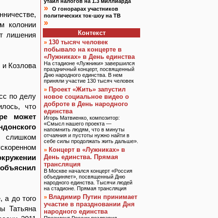
утаил налогов на 1.3 миллиарда
»
О гонорарах участников
нничестве,
политических ток-шоу на ТВ
»
ам колонии
Контекст
ет лишения
130 тысяч человек
»
побывало на концерте в
«Лужниках» в День единства
На стадионе «Лужники» завершился
 и Козлова
праздничный концерт, посвященный
Дню народного единства. В нем
приняли участие 130 тысяч человек
Проект «Жить» запустил
»
сс по делу
новое социальное видео о
доброте в День народного
лось, что
единства
оре может
Игорь Матвиенко, композитор:
«Смысл нашего проекта —
донского
напомнить людям, что в минуты
отчаяния и пустоты нужно найти в
о слишком
себе силы продолжать жить дальше».
ускоренном
Концерт в «Лужниках» в
»
окружении
День единства. Прямая
трансляция
 объяснил
В Москве начался концерт «Россия
объединяет», посвященный Дню
народного единства. Тысячи людей
на стадионе. Прямая трансляция
Владимир Путин принимает
»
 а до того
участие в праздновании Дня
вы Татьяна
народного единства