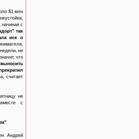
оло $1 млн
неустойки,
 начиная с
ндорт" так
ала иск о
инимателя,
недели, не
значит, что
 выносить
прекратил
а, считает
пятницу не
 вместе с
ва"
ен Андрей