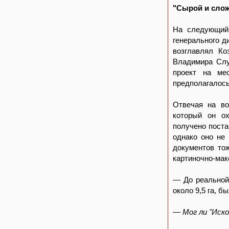
"Сырой и слож
На следующий
генерального д
возглавлял Ко
Владимира Слу
проект на ме
предполагалось
Отвечая на во
который он ох
получено поста
однако оно не
документов тож
картиночно-мак
— До реальной
около 9,5 га, б
— Мог ли "Иско