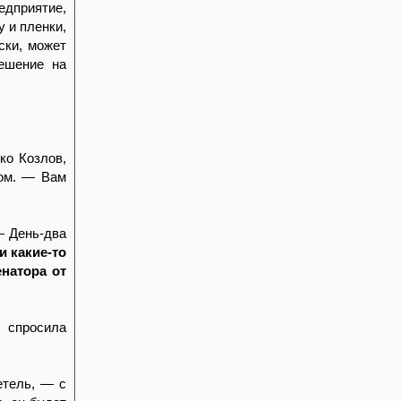
дприятие,
 и пленки,
ски, может
ешение на
ко Козлов,
ром. — Вам
— День-два
и какие-то
натора от
спросила
етель, — с