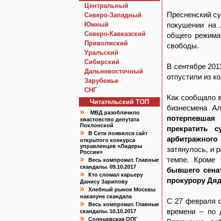
Центральный
Пресненский су
Северо-Западный
Южный
покушении на 
Северо-Кавказский
общего режима
Приволжский
свободы.
Уральский
Сибирский
В сентябре 201
Дальневосточный
отпустили из к
Зарубежье
СНГ
Как сообщало 
Читательский TOП
бизнесмена Ал
»
МВД разоблачило
потерпевшая 
хвастовство депутата
Поклонской
прекратить 
»
В Сети появился сайт
арбитражного
открытого конкурса
управленцев «Лидеры
затянулось, и 
России»
»
темпе. Кроме 
Весь компромат. Главные
скандалы. 09.10.2017
бывшего сена
»
Кто сломал карьеру
прокурору Дяд
Данису Зарипову
»
Хлебный рынок Москвы
накануне скандала
С 27 февраля с
»
Весь компромат. Главные
времени – по 
скандалы. 10.10.2017
»
Солнцевская ОПГ