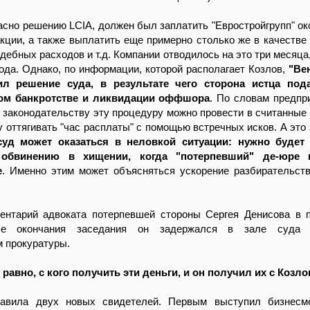
ласно решению LCIA, должен был заплатить "Евростройгрупп" ок
кции, а также выплатить еще примерно столько же в качестве 
дебных расходов и т.д. Компании отводилось на это три месяца,
года. Однако, по информации, которой располагает Козлов,
"Ве
л решение суда, в результате чего сторона истца под
ом банкротстве и ликвидации оффшора
. По словам предпр
 законодательству эту процедуру можно провести в считанные 
у оттягивать "час расплаты" с помощью встречных исков. А это 
суд может оказаться в неловкой ситуации: нужно будет
обвинению в хищении, когда "потерпевший" де-юре 
е
. Именно этим может объясняться ускорение разбирательств
ентарий адвоката потерпевшей стороны Сергея Денисова в 
ле окончания заседания он задержался в зале суда
 прокуратуры.
равно, с кого получить эти деньги, и он получил их с Козло
тавила двух новых свидетелей. Первым выступил бизнесм