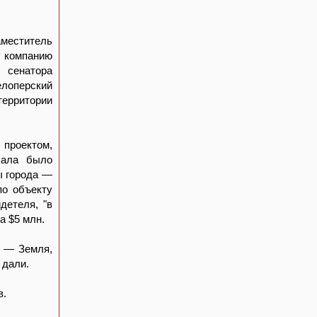
меститель
у компанию
 сенатора
елоперский
ерритории
 проектом,
чала было
ы города —
по объекту
детеля, "в
а $5 млн.
. — Земля,
 дали.
в.