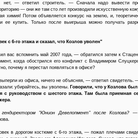
 нет, — ответил строитель. — Сначала надо вывести пре
рриторию — они же там сто лет производили искусственную кожу
ая химия! Потом объявляется конкурс на землю, и, теоретиче
и ее купить. Только после выигрыша можно получать разр
к с 6-го этажа и сказал, что Козлов уволен"
л вас вспомнить май 2007 года, — обратился затем к Стацен
омент, когда обострился его конфликт с Владимиром Слуцке
тно, почему я перестал появляться в офисе?
ыперли из офиса, ничего не объясняя, — ответил свидетель. 
азали: убирайтесь, вы уволены.
Говорили, что у Козлова был
 с руководством с шестого этажа. Там была приемная се
кера
.
ендиректором "Юнион Девелопмент" после Козлова?
— 
ова.
век в дорогом костюме с 6-го этажа, — пожал плечами свид