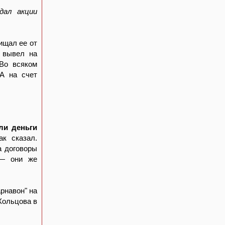
дал акции
ищал ее от
н вывел на
 Во всяком
 А на счет
ли деньги
ак сказал.
а договоры
 — они же
рнавон" на
Кольцова в