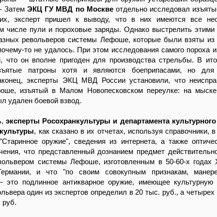
 - Затем
ЭКЦ ГУ МВД по Москве
отдельно исследовал изъяты
их, эксперт пришел к выводу, что в них имеются все не
ом числе пули и пороховые заряды. Однако выстрелить этими
разных револьверов системы Лефоше, которые были взяты из
чему-то не удалось. При этом исследования самого пороха и
, что он вполне пригоден для производства стрельбы. В ито
зъятые патроны хотя и являются боеприпасами, но для
аконец, эксперты ЭКЦ МВД России установили, что неиспр
оше, изъятый в Малом Новопесковском переулке: на мыске
л удален боевой взвод.
ь,
эксперты Росохранкультуры и департамента культурного
 культуры
, как сказано в их отчетах, используя справочники, 
"Старинное оружие", сведения из интернета, а также оптиче
чения, что представленный дознанием предмет действительн
ольвером системы Лефоше, изготовленным в 50-60-х годах 
Германии, и что "по своим совокупным признакам, манер
— это подлинное антикварное оружие, имеющее культурную 
львера один из экспертов определил в 20 тыс. руб., а четырех 
 руб.