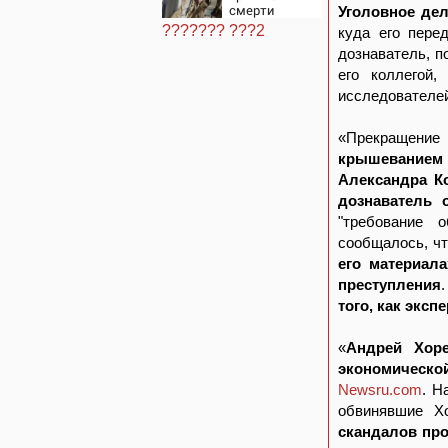
Новости на
смерти
Уголовное де
Вести.ru
Владлена
??????? ???2
куда его пере
Татарского -
дознаватель, п
Новости на
Вести.ru
его коллегой,
исследователе
«Прекращение
крышеванием 
Александра К
дознаватель 
"требование 
сообщалось, чт
его материал
преступления
того, как экс
«
Андрей Хор
экономическо
Newsru.com
. Н
обвинявшие Х
скандалов про