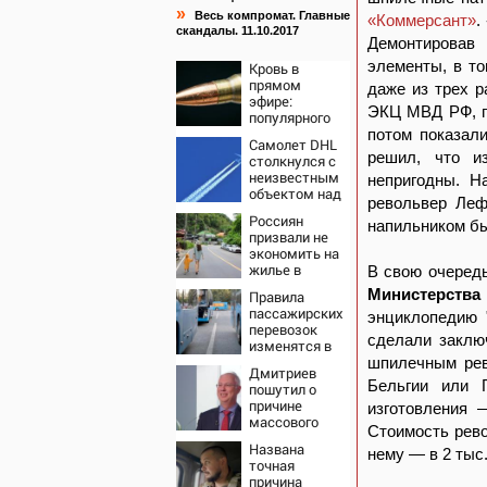
»
Весь компромат. Главные
«Коммерсант»
.
скандалы. 11.10.2017
Демонтировав 
элементы, в т
Кровь в
прямом
даже из трех 
эфире:
ЭКЦ МВД РФ, по
популярного
тиктокера
потом показали
Самолет DHL
застрелили у
решил, что и
столкнулся с
ресторана
неизвестным
непригодны. Н
объектом над
револьвер Леф
Лейпцигом -
Россиян
Новости на
напильником бы
призвали не
Вести.ru
экономить на
жилье в
В свою очеред
Таиланде ради
Министерства
Правила
безопасности
пассажирских
энциклопедию 
перевозок
сделали заклю
изменятся в
РФ с 1
шпилечным рев
Дмитриев
сентября
Бельгии или 
пошутил о
причине
изготовления 
массового
Стоимость рево
наплыва
Названа
мигрантов в
нему — в 2 тыс.
точная
Европу -
причина