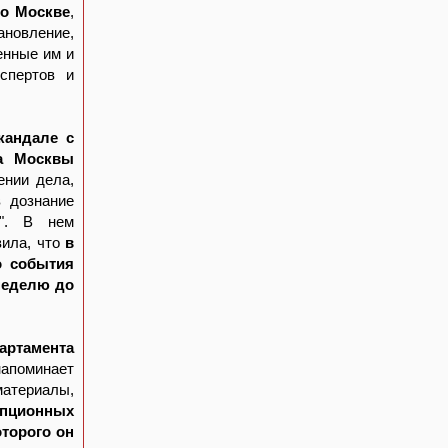
по Москве
,
ановление,
енные им и
кспертов и
кандале с
ра Москвы
ении дела,
в дознание
а". В нем
вила, что
в
о события
неделю до
артамента
апоминает
материалы,
упционных
торого он