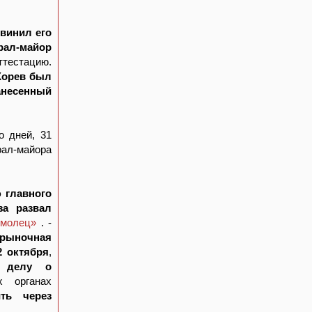
винил его
рал-майор
ттестацию.
Хорев был
анесенный
о дней, 31
ал-майора
 главного
а развал
омолец»
. -
 рыночная
2 октября
,
о делу о
х органах
ть через