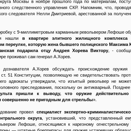
округа Москвы в ноябре прошлого года по материалам, пост
вного следственного управления СКР. Напомним, что, провод
ого следователя Нелли Дмитриевой, арестованной за получен
оробку с 9-миллиметровым карманным револьвером Лефоше об
ами нашли
в квартире элитного жилищного комплекса
м переулке, которую жена бывшего полицеского Максима К
ганская подарила отцу Андрея Хорева Виктору
, - сооб
ире проживал сам генерал А.Хорев.
 дознавателя А.Хорев обсуждать происхождение оружия о
ст. 51 Конституции, позволяющую не свидетельствовать прот
его адвокаты утверждали, что изъятый револьвер не може
головного преследования, поскольку он антикварный. Поздне
льта пришли к выводу, что оружие действительно 
и совершенно не пригодным для стрельбы
».
едование провел
специалист экспертно-криминалистическо
нтрального округа
, установивший, что представленный ем
львером Лефоше, относящимся к нарезному огнестрельному
роны — штатные боеприпасы для оружия устаревших образцо