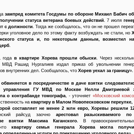
ода
зампред комитета Госдумы по обороне Михаил Бабич об
получении статуса ветерана боевых действий
. 7 июля
гене
т с должности
. Тогда же сообщалось, что он не прошел переа
ерки уголовное дело по этому факту возбуждать не стали, но
нского статуса и, по некоторым данным, возместил н
щерб
.
1 года
в квартире Хорева прошли обыски
. Через нескольк
а МВД Рашид Нургалиев издал приказ об увольнении генер
нов внутренних дел. Сообщалось, что
Хорев уехал за границу
».
 обвиняется в посредничестве в даче взятки следователю
го управления ГУ МВД по Москве Нелли Дмитриевой з
ла о контрабанде томографа
, - уточняет
«Московский комс
ственность на
квартиру в Малом Новопесковском переулке,
торой составляет не менее 2 млн евро, Хоревы решили 1
енский райсуд заочно
арестовал разыскиваемого п
тве взятки Максима Каганского
. В правоохранительны
, что
квартиру семья генерала Хорева могла получи
а определенные услуги по прекращению уголовного дела
».