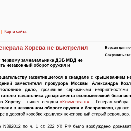
|
Карта сайта
генерала Хорева не выстрелил
Версия для пе
Сохранить ст
 первому замначальника ДЭБ МВД не
ть незаконный оборот оружия и
ешательству засветившегося в скандале с крышеванием н
дений заместителя прокурора Москвы Александра Козл
уголовное дело
, грозившее серьезными неприятностям
стителю начальника департамента экономической безопас
ю Хореву
, - пишет сегодня
«Коммерсант»
. - Генерал-майора 
евали в незаконном обороте оружия и боеприпасов
, однако
тире в дорогой коробке хранился неисправный старый револьвер.
о N382012 по ч. 1 ст. 222 УК РФ было возбуждено дознав