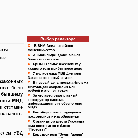
Выбор редактора
»
В ВИМ-Авиа - двойное
чати
мошенничество
»
А «Матильда» должна была
атью
быть совсем иной…
»
Крым. В семье Аксеновых у
каждого есть прибыльное дело
»
У полковника МВД Дмитрия
Захарченко новый эпизод
езаконных
»
В первый день проката фильма
ова
было
«Матильда» собрано 39 млн
рублей и это не предел
и
бывшему
»
За что арестован главный
ности МВД
конструктор системы
информационного обеспечения
в отставке
МВД?
»
Как оборонные подрядчики
 оказалось,
поссорились из-за обналички
»
Организатор ареста Улюкаева
стал советников в банке
"Пересвет"
ателем УВД
»
Как строитель "Зенит Арены"