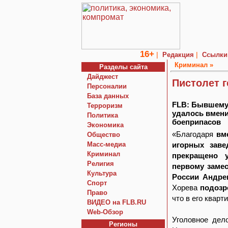
16+
|
|
Редакция
Ссылки
Криминал »
Разделы сайта
Дайджест
Пистолет 
Персоналии
База данных
FLB: Бывшему
Терроризм
удалось вмени
Политика
боеприпасов
Экономика
«Благодаря
вм
Общество
Macc-медиа
игорных заве
Криминал
прекращено 
Религия
первому заме
Культура
России Андре
Спорт
Хорева
подозр
Право
что в его квар
ВИДЕО на FLB.RU
Web-Обзор
Уголовное дел
Регионы