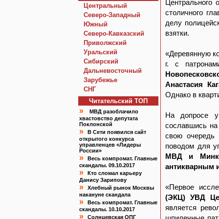
Центрального 
Центральный
столичного гла
Северо-Западный
делу полицейск
Южный
взятки.
Северо-Кавказский
Приволжский
Уральский
«Деревянную к
Сибирский
г. с патрон
Дальневосточный
Новопесковско
Зарубежье
Анастасия Ка
СНГ
Однако в кварт
Читательский TOП
»
МВД разоблачило
На допросе у
хвастовство депутата
Поклонской
сославшись на 
»
В Сети появился сайт
свою очередь 
открытого конкурса
управленцев «Лидеры
поводом для у
России»
МВД и Минку
»
Весь компромат. Главные
скандалы. 09.10.2017
антикварным 
»
Кто сломал карьеру
Данису Зарипову
»
«Первое иссл
Хлебный рынок Москвы
накануне скандала
(ЭКЦ) УВД Це
»
Весь компромат. Главные
является рево
скандалы. 10.10.2017
»
шпилечные пат
Солнцевская ОПГ