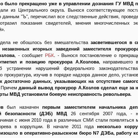
ло было прекращено уже в управлении дознания ГУ МВД 
дали из Центрального округа. Вынося соответствующее пост
о данным "Ъ", перечислил все следственные действия, провед
 отразил показания свидетелей, мнения многочисленных э
й».
 дела не обошлось без вмешательства
засветившегося в с
незаконных игорных заведений заместителя прокуро
озлова
, - сообщает
РБК
. - Вынося постановление о прекращ
отметил и позицию прокурора А.Козлова
, направившего 
об устранении нарушений федерального законодательств
о прокуратура, изучив в порядке надзора данное дело, устано
ах достаточно данных, указывающих на отсутствие самог
. Причем
данный вывод прокурор А.Козлов сделал еще за 
перты МВД установили боевую неисправность револьвера
.
ев
был назначен
первым заместителем начальника деп
й безопасности (ДЭБ) МВД
26 сентября 2007 года, - н
ачиная с июня 2010 года в различных СМИ стали появляться 
орева в коррупции. В начале 2011 года
несколько корр
изошло в оперативно-разыскном бюро N7 ДЭБа, работу ко