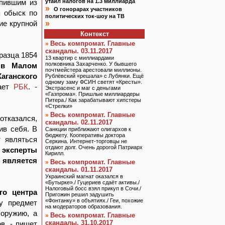
упившим из
утаил налогов на 1.3 миллиарда
»
О гонорарах участников
я обыск по
политических ток-шоу на ТВ
ие крупной
»
Контекст
Весь компромат. Главные
»
скандалы. 03.11.2017
разца 1854
13 квартир с миллиардами
полковника Захарченко. У бывшего
 в Малом
почтмейстера арестовали миллионы.
аганского
Рублёвский «решала» с Лубянки. Ещё
одному заму ФСИН светят «Кресты».
щает
РБК
. -
Экстрасенс и маг с деньгами
«Газпрома». Пришлые миллиардеры
Питера./ Как зарабатывают хипстеры
«Стрелки»
Весь компромат. Главные
»
тказался,
скандалы. 02.11.2017
ив себя. В
Санкции приближают олигархов к
бюджету. Кооперативы доктора
т являться
Серкина. Интернет-торговцы не
отдают долг. Очень дорогой Патриарх
е
эксперты
Кирилл.
является
Весь компромат. Главные
»
скандалы. 01.11.2017
Украинский магнат оказался в
«Бутырке»./ Гуцериев сдаёт активы./
Налоговый босс взял прикуп в Сочи./
го центра
Пригожин решил задушить
«Фонтанку» в объятиях./ Геи, похожие
у предмет
на модераторов образования.
 оружию, а
Весь компромат. Главные
»
скандалы. 31.10.2017
в, - пишет