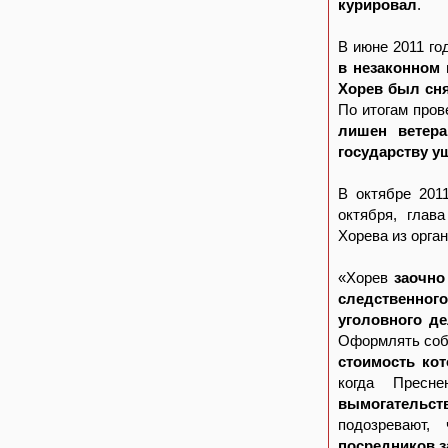
курировал
.
В июне 2011 г
в незаконном 
Хорев был сня
По итогам пров
лишен ветера
государству у
В октябре 201
октября, глав
Хорева из орга
«Хорев
заочно
следственно
уголовного де
Оформлять соб
стоимость ко
когда Пресн
вымогательс
подозревают
посредников з