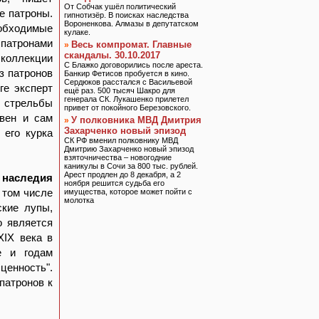
От Собчак ушёл политический
е патроны.
гипнотизёр. В поисках наследства
Вороненкова. Алмазы в депутатском
обходимые
кулаке.
 патронами
Весь компромат. Главные
»
скандалы. 30.10.2017
 коллекции
С Блажко договорились после ареста.
з патронов
Банкир Фетисов пробуется в кино.
Сердюков расстался с Васильевой
ге эксперт
ещё раз. 500 тысяч Шакро для
генерала СК. Лукашенко прилетел
 стрельбы
привет от покойного Березовского.
авен и сам
У полковника МВД Дмитрия
»
Захарченко новый эпизод
 его курка
СК РФ вменил полковнику МВД
Дмитрию Захарченко новый эпизод
взяточничества – новогодние
каникулы в Сочи за 800 тыс. рублей.
Арест продлен до 8 декабря, а 2
 наследия
ноября решится судьба его
в том числе
имущества, которое может пойти с
молотка
ские лупы,
о является
XIX века в
е и годам
ценность".
патронов к