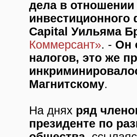
дела в отношении
инвестиционного 
Capital Уильяма Б
Коммерсант»
. -
Он 
налогов, это же п
инкриминировалос
Магнитскому
.
На днях
ряд члено
президенте по ра
общества
, ссылая