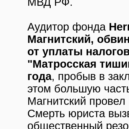
МВД РФ.
Аудитор фонда
Her
Магнитский, обви
от уплаты налого
"Матросская тишин
года
, пробыв в зак
этом большую част
Магнитский провел 
Смерть юриста выз
общественный резо