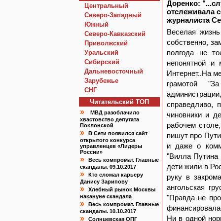
Доренко: "...
Центральный
отслеживала 
Северо-Западный
журналиста Се
Южный
Веселая жизнь
Северо-Кавказский
собственно, за
Приволжский
полгода не то
Уральский
Сибирский
непонятной и 
Дальневосточный
Интернет..На м
Зарубежье
грамотой "З
СНГ
администрации
Читательский TOП
справедливо, 
»
МВД разоблачило
чиновники и д
хвастовство депутата
рабочем столе,
Поклонской
»
В Сети появился сайт
пишут про Пути
открытого конкурса
и даже о комм
управленцев «Лидеры
России»
"Вилла Путина 
»
Весь компромат. Главные
дети жили в Рос
скандалы. 09.10.2017
»
Кто сломал карьеру
руку в закром
Данису Зарипову
ангольская гру
»
Хлебный рынок Москвы
накануне скандала
"Правда не про
»
Весь компромат. Главные
финансировалась
скандалы. 10.10.2017
»
Ни в одной нор
Солнцевская ОПГ