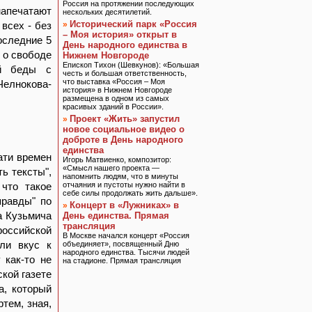
Россия на протяжении последующих
напечатают
нескольких десятилетий.
Исторический парк «Россия
 всех - без
»
– Моя история» открыт в
последние 5
День народного единства в
е о свободе
Нижнем Новгороде
Епископ Тихон (Шевкунов): «Большая
ой беды с
честь и большая ответственность,
что выставка «Россия – Моя
елнокова-
история» в Нижнем Новгороде
размещена в одном из самых
красивых зданий в России».
Проект «Жить» запустил
»
новое социальное видео о
доброте в День народного
единства
ати времен
Игорь Матвиенко, композитор:
«Смысл нашего проекта —
ь тексты",
напомнить людям, что в минуты
 что такое
отчаяния и пустоты нужно найти в
себе силы продолжать жить дальше».
правды" по
Концерт в «Лужниках» в
»
а Кузьмича
День единства. Прямая
трансляция
российской
В Москве начался концерт «Россия
али вкус к
объединяет», посвященный Дню
народного единства. Тысячи людей
 как-то не
на стадионе. Прямая трансляция
ской газете
а, который
тем, зная,