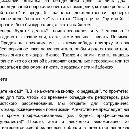
сказаний олигарха на сегодняшний день сбылись два: 
сследований попросили очистить помещение, которое ребята 
ой газете" и вроде бы началась доследственная проверк
овное дело "по клевете" за статью "Скоро грянет "путингейт". 
прочем, был бы журналист, а статья найдется.
перь будете делать?- поинтересовался я у Челнокова-Пл
о делать, сказали они, то же, что и раньше - писать. Понимае
 Представь, приходим мы к какому-нибудь олигарху и сов
 беспрерывное накопление капитала, он бы и рад остановиться, 
 это логика его жанра - бизнес. Так же и с нами - или ты пишешь
тране и что со страной вытворяют отдельные персонажи, или те
оваться в фенологи и писать о красках лета и бабочках.
ети
те на сайт FLB и нажмете на кнопку "о редакции", то прочтете:
ано для того, чтобы со временем объединить репортеров, ра
истского расследования. Мы открыты для сотрудничес
ь жанр, оскверненный политиками. Агентство не преследует ни
ч кроме профессиональных (см. Кодекс профессиональ
журналиста)" Просто, хотя и несколько высокопарно. З
 интернетовские фрилансеры собрали в агентстве неплоху