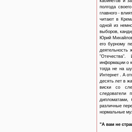
кабинетов и з
полгода своег
главного - вли
читают в Крем
одной из немн
выборов, канди
Юрий Михайлови
его бурному п
деятельность 
"Отечества".
информации о к
тогда не на шу
Интернет . А о
десять лет в ж
виски со сле
следователи 
дипломатами, 
различные пере
нормальные муж
"А вам не стр