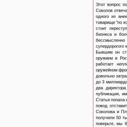
Этот вопрос п
Соколов отвеча
одного из ане
товарищи "по ко
стоит пересту
бизнеса и бол
бессмысленно 
супердорогого 
Бывшим он ста
оружием в Рос
работает непл
оружейном фрон
довольно затра
до 3 миллиардо
два директора
публикация, им
Статья попала 
повод отстави
Соколова и Плу
получили 50 ты
поверьте, мы б