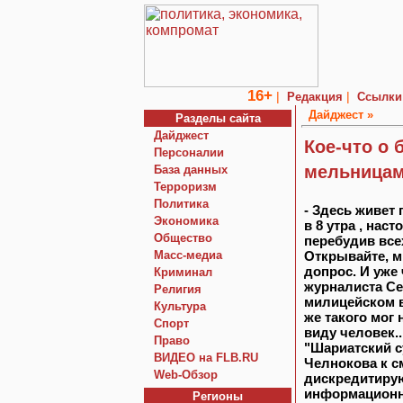
16+
|
|
Редакция
Ссылки
Дайджест »
Разделы сайта
Дайджест
Кое-что о 
Персоналии
мельницам
База данных
Терроризм
Политика
- Здесь живет
Экономика
в 8 утра , нас
Общество
перебудив всех
Macc-медиа
Открывайте, м
допрос. И уже
Криминал
журналиста Се
Религия
милицейском в
Культура
же такого мог
Спорт
виду человек..
Право
"Шариатский с
ВИДЕО на FLB.RU
Челнокова к с
Web-Обзор
дискредитирую
информационн
Регионы