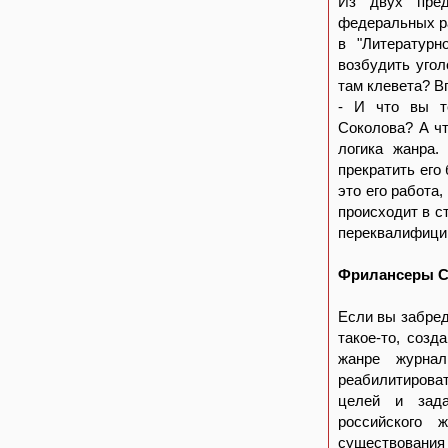
Из двух пред
федеральных ра
в "Литературн
возбудить угол
там клевета? В
- И что вы те
Соколова? А чт
логика жанра.
прекратить его
это его работа,
происходит в с
переквалифицир
Фрилансеры С
Если вы забреде
такое-то, созд
жанре журнал
реабилитироват
целей и зада
российского 
существования