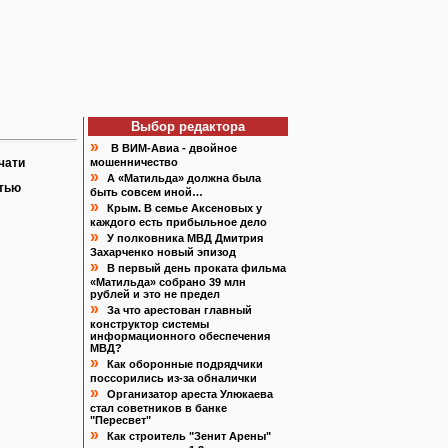
Выбор редактора
»
В ВИМ-Авиа - двойное
чати
мошенничество
»
А «Матильда» должна была
атью
быть совсем иной…
»
Крым. В семье Аксеновых у
каждого есть прибыльное дело
»
У полковника МВД Дмитрия
Захарченко новый эпизод
»
В первый день проката фильма
«Матильда» собрано 39 млн
рублей и это не предел
»
За что арестован главный
конструктор системы
информационного обеспечения
МВД?
»
Как оборонные подрядчики
поссорились из-за обналички
»
Организатор ареста Улюкаева
стал советников в банке
"Пересвет"
»
Как строитель "Зенит Арены"