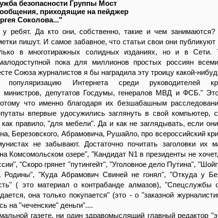
служба безопасности Группы Мост
сообщения, приходящие на пейджер
ргея Соколова..."
 у ребят. Да кто они, собственно, такие и чем занимаются?
метки пишут. И самое забавное, что статьи свои они публикуют
лько в многотиражных солидных изданиях, но и в Сети. 
малодоступной пока для миллионов простых россиян всеми
есте Союза журналистов я бы наградила эту троицу какой-нибуд
а популяризацию Интернета среди руководителей кре
, министров, депутатов Госдумы, генералов МВД и ФСБ." Э
потому что именно благодаря их безшабашным расследован
епутаты впервые удосужились заглянуть в свой компьютер, 
 как правило, "для мебели". Да и как не заглядывать, если они
на, Березовского, Абрамовича, Рушайло, про всероссийский кр
унистах не забывают. Достаточно почитать заголовки их м
на Комсомольском озере", "Кандидат N1 в президенты не хочет,
сии", "Скоро грянет "путингейт", "Уголовное дело Путина", "Шой
а Родины", "Куда Абрамович Свиней не гонял", "Откуда у Бе
сть" ( это материал о контрабанде алмазов), "Спецслужбы о
дается, она только покупается" (это - о "заказной журналисти
 на "чеченские" деньги"....
мальной газете, ни один здравомыслящий главный редактор "эт