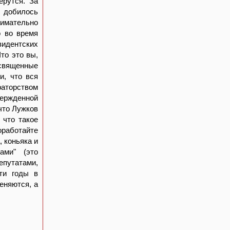
ерутся. За
B добилось
нимательно
о во время
зидентских
то это вы,
освященные
и, что вся
раторством
ержденной
что Лужков
 что такое
оработайте
, коньяка и
ами" (это
путатами,
ти годы в
еняются, а