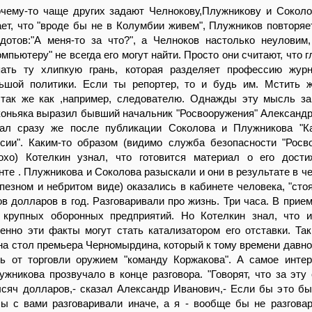
очему-то чаще других задают Челнокову,Плужникову и Соколо
ет, что "вроде бы не в Колумбии живем", Плужников повторяе
кдотов:"А меня-то за что?", а Челноков настолько неуловим
мпьютеру" не всегда его могут найти. Просто они считают, что г
пать ту хлипкую грань, которая разделяет профессию жур
ьшой политики. Если ты репортер, то и будь им. Мстить 
так же как ,например, следователю. Однажды эту мысль з
коньяка выразил бывший начальник "Росвооружения" Александр
л сразу же после публикации Соколова и Плужникова "Ка
сии". Каким-то образом (видимо служба безопасности "Росв
охо) Котелкин узнал, что готовится материал о его дост
те . Плужникова и Соколова разыскали и они в результате в че
пезном и небритом виде) оказались в кабинете человека, "стоя
в долларов в год. Разговаривали про жизнь. Три часа. В прие
 крупных оборонных предприятий. Но Котелкин знал, что 
енно эти факты могут стать катализатором его отставки. Та
на стол премьера Черномырдина, который к тому времени давно
ть от торговли оружием "команду Коржакова". А самое инте
жникова прозвучало в конце разговора. "Говорят, что за эту
сяч долларов,- сказал Александр Иванович,- Если бы это был
ы с вами разговаривали иначе, а я - вообще бы не разговар