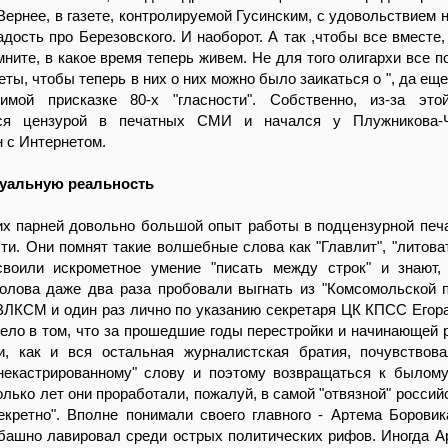
 Вернее, в газете, контролируемой Гусинским, с удовольствием 
адость про Березовского. И наоборот. А так ,чтобы все вместе,
омните, в какое время теперь живем. Не для того олигархи все 
еты, чтобы теперь в них о них можно было заикаться о ", да ещ
имой присказке 80-х "гласности". Собственно, из-за эт
ся цензурой в печатных СМИ и начался у Плужникова-Ч
 с Интернетом.
туальную реальность
их парней довольно большой опыт работы в подцензурной печ
ти. Они помнят такие волшебные слова как "Главлит", "литоват
своили искрометное умение "писать между строк" и знают,
колова даже два раза пробовали выгнать из "Комсомольской 
ВЛКСМ и один раз лично по указанию секретаря ЦК КПСС Егор
дело в том, что за прошедшие годы перестройки и начинающей 
и, как и вся остальная журналистская братия, почувствов
некастрированному" слову и поэтому возвращаться к былому
олько лет они проработали, пожалуй, в самой "отвязной" россий
кретно". Вполне понимали своего главного - Артема Боровик
ашно лавировал среди острых политических рифов. Иногда Ар