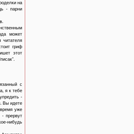
проделки на
щь - парни
в.
нственным
унда может
я читателя
стоит гриф
пишет этот
писак".
вязанный с
, я к тебе
упредить -
. Вы идете
 время уже
 - прервут
кое-нибудь