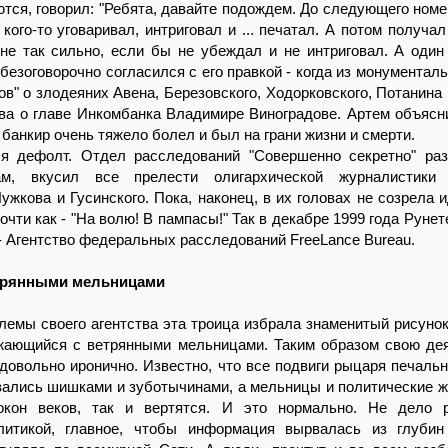
ются, говорил: "Ребята, давайте подождем. До следующего номер
 кого-то уговаривал, интриговал и ... печатал. А потом получа
не так сильно, если бы не убеждал и не интриговал. А один
безоговорочно согласился с его правкой - когда из монументаль
ов" о злодеяних Авена, Березовского, Ходорковского, Потанина 
ва о главе Инкомбанка Владимире Виноградове. Артем объясни
 банкир очень тяжело болел и был на грани жизни и смерти.
я дефолт. Отдел расследований "Совершенно секретно" ра
ам, вкусил все прелести олигархической журналистики 
Лужкова и Гусинского. Пока, наконец, в их головах не созрела 
очти как - "На волю! В пампасы!" Так в декабре 1999 года Руне
u - Агентство федеральных расследований FreeLance Bureau.
етрянными мельницами
лемы своего агентства эта троица избрала знаменитый рисунок
ажающийся с ветрянными мельницами. Таким образом свою де
довольно иронично. Известно, что все подвиги рыцаря печальн
вались шишками и зуботычинами, а мельницы и политические ж
окон веков, так и вертятся. И это нормально. Не дело р
литикой, главное, чтобы информация вырвалась из глубин