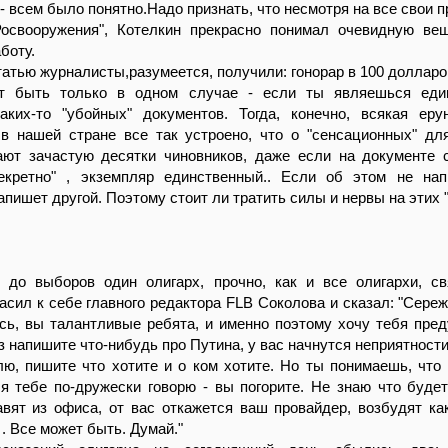
 - всем было понятно.Надо признать, что несмотря на все свои 
освооружения", Котелкин прекрасно понимал очевидную ве
боту.
статью журналисты,разумеется, получили: гонорар в 100 долларо
т быть только в одном случае - если ты являешься еди
аких-то "убойных" документов. Тогда, конечно, всякая ер
 в нашей стране все так устроено, что о "сенсационных" дл
ают зачастую десятки чиновников, даже если на документе 
екретно" , экземпляр единственный.. Если об этом не на
апишет другой. Поэтому стоит ли тратить силы и нервы на этих "
 до выборов один олигарх, прочно, как и все олигархи, с
асил к себе главного редактора FLB Соколова и сказал: "Сережа
ь, вы талантливые ребята, и именно поэтому хочу тебя пред
з напишите что-нибудь про Путина, у вас начнутся неприятности
ю, пишите что хотите и о ком хотите. Но ты понимаешь, что
я тебе по-дружески говорю - вы погорите. Не знаю что будет
вят из офиса, от вас откажется ваш провайдер, возбудят ка
. Все может быть. Думай."