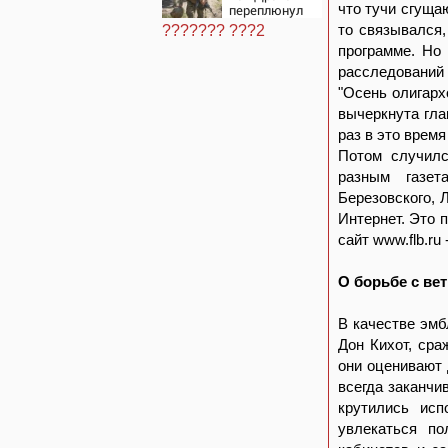
откуда был
что тучи сгуща
переплюнул
громкий
Сырского
хлопок
то связывался,
??????? ???2
программе. Но 
расследований 
"Осень олигарх
вычеркнута гла
раз в это время
Потом случилс
разным газет
Березовского, 
Интернет. Это п
сайт www.flb.r
О борьбе с в
В качестве эмб
Дон Кихот, ср
они оценивают 
всегда заканчи
крутились исп
увлекаться по