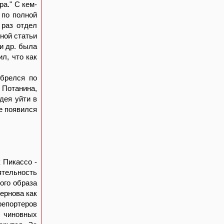
а." С кем-
л по полной
 раз отдел
ной статьи
и др. была
л, что как
збрелся по
Потанина,
идея уйти в
те появился
 Пикассо -
ятельность
ого образа
ернова как
епортеров
 чиновных