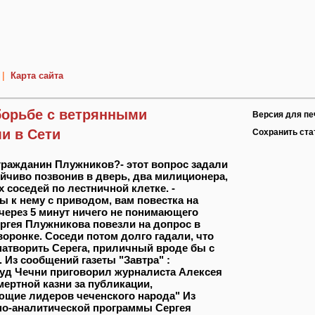
|
Карта сайта
борьбе с ветрянными
Версия для пе
и в Сети
Сохранить ст
 гражданин Плужников?- этот вопрос задали
тойчиво позвонив в дверь, два милиционера,
 соседей по лестничной клетке. -
ы к нему с приводом, вам повестка на
 через 5 минут ничего не понимающего
ргея Плужникова повезли на допрос в
оронке. Соседи потом долго гадали, что
 натворить Серега, приличный вроде бы с
. Из сообщений газеты "Завтра" :
уд Чечни приговорил журналиста Алексея
мертной казни за публикации,
щие лидеров чеченского народа" Из
о-аналитической программы Сергея