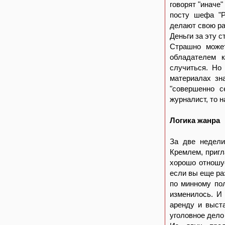
говорят "иначе"
посту шефа "Р
делают свою ра
Деньги за эту 
Страшно може
обладателем к
случиться. Но
материалах зн
"совершенно с
журналист, то н
Логика жанра
За две недели
Кремлем, пригл
хорошо отношус
если вы еще ра
по минному пол
изменилось. И 
аренду и выста
уголовное дело 