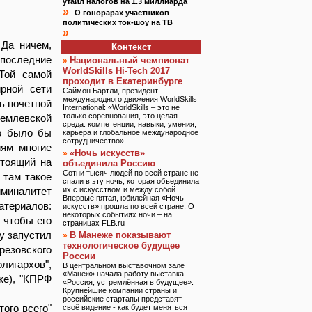
утаил налогов на 1.3 миллиарда
»
О гонорарах участников
политических ток-шоу на ТВ
»
 Да ничем,
Контекст
 последние
Национальный чемпионат
»
WorldSkills Hi-Tech 2017
Той самой
проходит в Екатеринбурге
рной сети
Саймон Бартли, президент
международного движения WorldSkills
ь почетной
International: «WorldSkills – это не
только соревнования, это целая
млевской
среда: компетенции, навыки, умения,
то было бы
карьера и глобальное международное
сотрудничество».
иям многие
«Ночь искусств»
»
стоящий на
объединила Россию
Сотни тысяч людей по всей стране не
 там такое
спали в эту ночь, которая объединила
иминалитет
их с искусством и между собой.
Впервые пятая, юбилейная «Ночь
атериалов:
искусств» прошла по всей стране. О
некоторых событиях ночи – на
 чтобы его
страницах FLB.ru
гу запустил
В Манеже показывают
»
технологическое будущее
резовского
России
лигархов",
В центральном выставочном зале
«Манеж» начала работу выставка
ке), "КПРФ
«Россия, устремлённая в будущее».
Крупнейшие компании страны и
российские стартапы представят
ого всего"
своё видение - как будет меняться