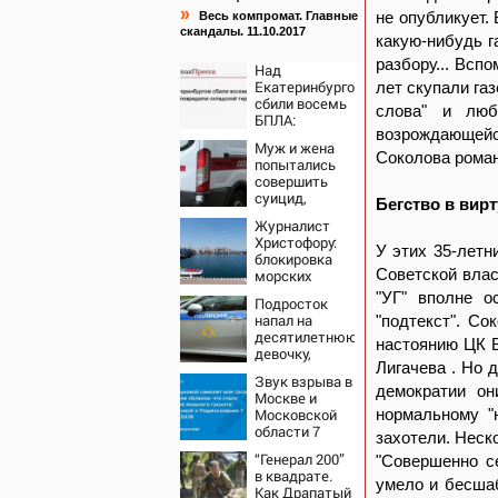
»
не опубликует.
Весь компромат. Главные
скандалы. 11.10.2017
какую-нибудь г
разбору... Всп
Над
Екатеринбургом
лет скупали газ
сбили восемь
слова" и люб
БПЛА:
возрождающей
эвакуированы
Муж и жена
800
Соколова роман
попытались
сотрудников
совершить
Wildberries
суицид,
Бегство в вир
предупредив
Журналист
оперативные
Христофору:
службы
У этих 35-летн
блокировка
Советской влас
морских
портов —
"УГ" вполне о
Подросток
катастрофа
напал на
"подтекст". Со
для Украины
десятилетнюю
настоянию ЦК 
девочку,
Лигачева . Но 
ворвавшись в
Звук взрыва в
квартиру
демократии он
Москве и
Московской
нормальному "
области 7
захотели. Неск
августа 2026
“Генерал 200”
"Совершенно се
года: Причины,
в квадрате.
источник,
умело и бесшаб
Как Драпатый