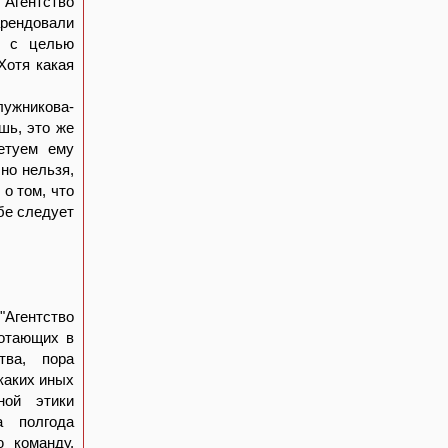
Агентство
арендовали
а с целью
Хотя какая
ужникова-
шь, это же
етуем ему
но нельзя,
 о том, что
бе следует
 "Агентство
ботающих в
тва, пора
каких иных
ной этики
а полгода
ю команду.