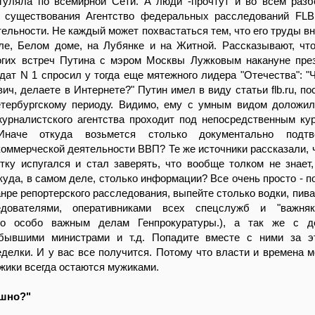
агуляла по всемирной Сети. А люди -прочтут и во всем разб
о существования Агентство федеральных расследований FL
ятельности. Не каждый может похвастаться тем, что его труды в
ле, Белом доме, на Лубянке и на Житной. Рассказывают, чт
огих встреч Путина с мэром Москвы Лужковым накануне пре
дат N 1 спросил у тогда еще мятежного лидера "Отечества": "Ч
ч, делаете в Интернете?" Путин имел в виду статьи flb.ru, п
етербургскому периоду. Видимо, ему с умным видом доложил
журналистского агентства проходит под непосредственным ку
 Иначе откуда возьмется столько документально подтв
оммерческой деятельности ВВП? Те же источники рассказали, 
тку испугался и стал заверять, что вообще толком не знает,
ткуда, в самом деле, столько информации? Все очень просто - п
анре репортерского расследования, выпейте столько водки, пива
дователями, оперативниками всех спецслужб и "важняк
по особо важным делам Генпрокуратуры.), а так же с де
бывшими министрами и т.д. Попадите вместе с ними за э
делки. И у вас все получится. Потому что власти и времена м
ики всегда остаются мужиками.
ашно?"