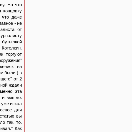
ву. На что
т концовку
, что даже
лавное - не
налиста от
журналисту
а бутылкой
 Котелкин.
к торгуют
ооружения"
ижениях на
м были ( в
щего" от 2
мной ждали
именно эта
к и вышло.
 уже искал
ресное для
 статью вы
о так, то,
ивал." Как