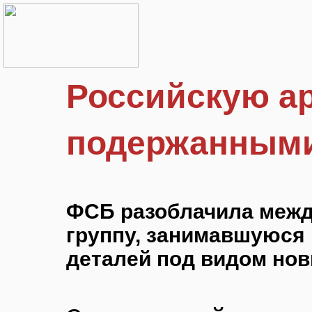
Российскую а
подержанными
ФСБ разоблачила меж
группу, занимавшуюся
деталей под видом но