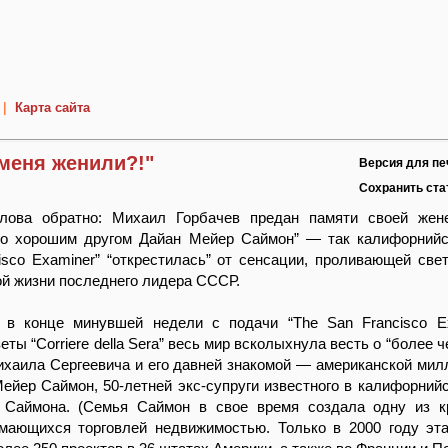
|
Карта сайта
меня женили?!"
Версия для пе
Сохранить ст
лова обратно: Михаил Горбачев предан памяти своей жен
ко хорошим другом Дайан Мейер Саймон” — так калифорнийс
isco Examiner” “открестилась” от сенсации, проливающей све
ой жизни последнего лидера СССР.
 в конце минувшей недели с подачи “The San Francisco E
еты “Corriere della Sera” весь мир всколыхнула весть о “более 
ихаила Сергеевича и его давней знакомой — американской ми
Мейер Саймон, 50-летней экс-супруги известного в калифорнийс
 Саймона. (Семья Саймон в свое время создала одну из к
имающихся торговлей недвижимостью. Только в 2000 году эт