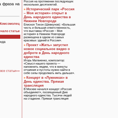
Россия на протяжении последующих
а фраза на
нескольких десятилетий.
Исторический парк «Россия
»
– Моя история» открыт в
День народного единства в
Нижнем Новгороде
 Комсомолец
Епископ Тихон (Шевкунов): «Большая
честь и большая ответственность,
ачало статьи
что выставка «Россия – Моя
история» в Нижнем Новгороде
размещена в одном из самых
красивых зданий в России».
онда
Проект «Жить» запустил
»
новое социальное видео о
доброте в День народного
единства
Игорь Матвиенко, композитор:
«Смысл нашего проекта —
напомнить людям, что в минуты
отчаяния и пустоты нужно найти в
 все статьи»»
себе силы продолжать жить дальше».
Концерт в «Лужниках» в
»
День единства. Прямая
трансляция
В Москве начался концерт «Россия
объединяет», посвященный Дню
народного единства. Тысячи людей
на стадионе. Прямая трансляция