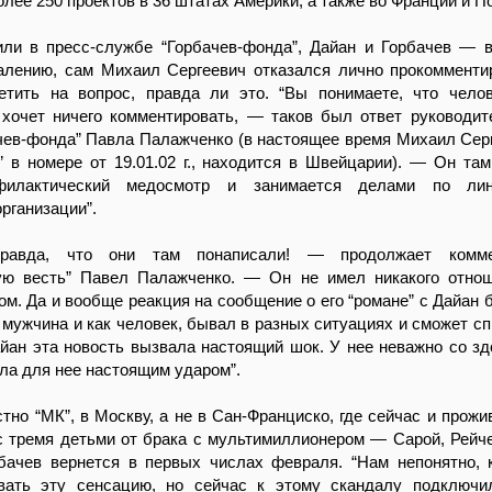
олее 250 проектов в 36 штатах Америки, а также во Франции и П
или в пресс-службе “Горбачев-фонда”, Дайан и Горбачев — 
жалению, сам Михаил Сергеевич отказался лично прокомменти
етить на вопрос, правда ли это. “Вы понимаете, что чело
 хочет ничего комментировать, — таков был ответ руководит
ев-фонда” Павла Палажченко (в настоящее время Михаил Серг
 в номере от 19.01.02 г., находится в Швейцарии). — Он там
филактический медосмотр и занимается делами по ли
рганизации”.
равда, что они там понаписали! — продолжает комме
ую весть” Павел Палажченко. — Он не имел никакого отно
ом. Да и вообще реакция на сообщение о его “романе” с Дайан 
к мужчина и как человек, бывал в разных ситуациях и сможет сп
айан эта новость вызвала настоящий шок. У нее неважно со зд
ала для нее настоящим ударом”.
стно “МК”, в Москву, а не в Сан-Франциско, где сейчас и прожи
с тремя детьми от брака с мультимиллионером — Сарой, Рейч
ачев вернется в первых числах февраля. “Нам непонятно,
вать эту сенсацию, но сейчас к этому скандалу подключи