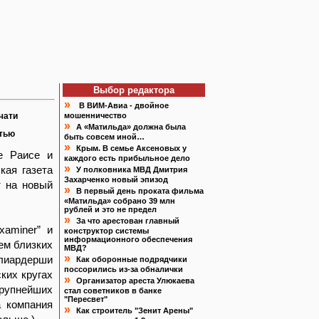
Выбор редактора
»
В ВИМ-Авиа - двойное
чати
мошенничество
»
А «Матильда» должна была
атью
быть совсем иной…
»
Крым. В семье Аксеновых у
е Раисе и
каждого есть прибыльное дело
»
кая газета
У полковника МВД Дмитрия
Захарченко новый эпизод
т на новый
»
В первый день проката фильма
«Матильда» собрано 39 млн
рублей и это не предел
»
За что арестован главный
xaminer” и
конструктор системы
информационного обеспечения
чем близких
МВД?
»
ллиардерши
Как оборонные подрядчики
поссорились из-за обналички
ких кругах
»
Организатор ареста Улюкаева
рупнейших
стал советников в банке
"Пересвет"
а компания
»
Как строитель "Зенит Арены"