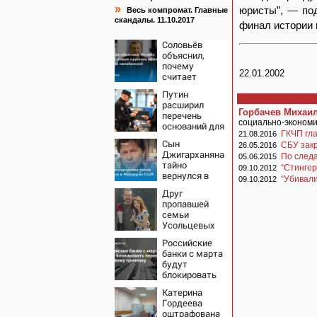
»
юристы”, — под
Весь компромат. Главные
скандалы. 11.10.2017
финал истории н
Соловьёв
объяснил,
почему
22.01.2002
считает
новую
Путин
крупную
расширил
войну в
Горбачев Михаил
перечень
Европе
социально-экономич
оснований для
неизбежной
ГКЧП гла
21.08.2016
выдворения
Сын
СБУ зак
мигрантов
26.05.2016
Джигарханяна
По след
05.06.2015
тайно
“Стингер
09.10.2012
вернулся в
“Убивал
09.10.2012
Москву из
Друг
США
пропавшей
семьи
Усольцевых
получил
Российские
аудиосообщение
банки с марта
от них
будут
блокировать
переводы по
Катерина
новому
Гордеева
признаку
оштрафована