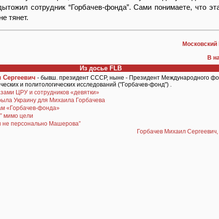
ытожил сотрудник “Горбачев-фонда”. Сами понимаете, что эт
е тянет.
Московский
В н
Из досье FLB
 Сергеевич
- бывш. президент СССР, ныне - Президент Международного ф
еских и политологических исследований ("Горбачев-фонд") .
зами ЦРУ и сотрудников «девятки»
рыла Украину для Михаила Горбачева
ам «Горбачев-фонда»
” мимо цели
и не персонально Машерова”
Горбачев Михаил Сергеевич,