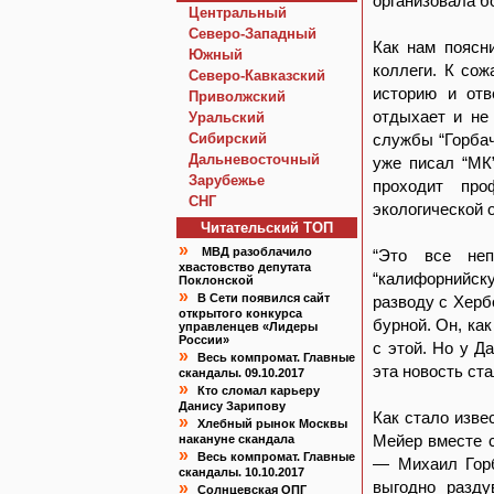
организовала б
Центральный
Северо-Западный
Как нам поясн
Южный
коллеги. К со
Северо-Кавказский
историю и отв
Приволжский
отдыхает и не
Уральский
Сибирский
службы “Горбач
Дальневосточный
уже писал “МК”
Зарубежье
проходит про
СНГ
экологической о
Читательский TOП
»
МВД разоблачило
“Это все неп
хвастовство депутата
“калифорнийск
Поклонской
»
В Сети появился сайт
разводу с Херб
открытого конкурса
бурной. Он, ка
управленцев «Лидеры
России»
с этой. Но у Д
»
Весь компромат. Главные
эта новость ст
скандалы. 09.10.2017
»
Кто сломал карьеру
Данису Зарипову
Как стало изве
»
Хлебный рынок Москвы
Мейер вместе 
накануне скандала
»
Весь компромат. Главные
— Михаил Горб
скандалы. 10.10.2017
выгодно разду
»
Солнцевская ОПГ