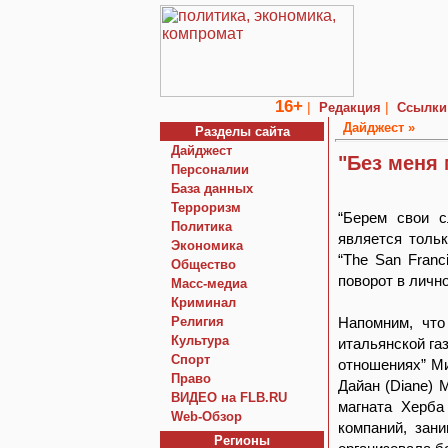
16+
|
|
Редакция
Ссылки
Дайджест »
Разделы сайта
Дайджест
"Без меня 
Персоналии
База данных
Терроризм
“Берем свои с
Политика
является толь
Экономика
“The San Franc
Общество
поворот в личн
Macc-медиа
Криминал
Религия
Напомним, что
Культура
итальянской газ
Спорт
отношениях” М
Право
Дайан (Diane) 
ВИДЕО на FLB.RU
магната Херба
Web-Обзор
компаний, зан
Регионы