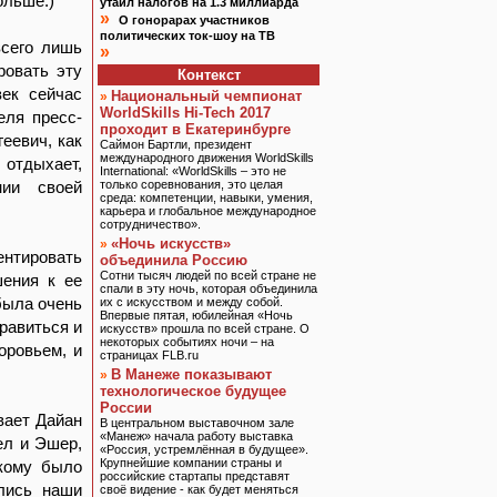
ольше.)
утаил налогов на 1.3 миллиарда
»
О гонорарах участников
политических ток-шоу на ТВ
всего лишь
»
ровать эту
Контекст
век сейчас
Национальный чемпионат
»
WorldSkills Hi-Tech 2017
еля пресс-
проходит в Екатеринбурге
еевич, как
Саймон Бартли, президент
международного движения WorldSkills
 отдыхает,
International: «WorldSkills – это не
нии своей
только соревнования, это целая
среда: компетенции, навыки, умения,
карьера и глобальное международное
сотрудничество».
«Ночь искусств»
»
нтировать
объединила Россию
Сотни тысяч людей по всей стране не
шения к ее
спали в эту ночь, которая объединила
была очень
их с искусством и между собой.
Впервые пятая, юбилейная «Ночь
равиться и
искусств» прошла по всей стране. О
некоторых событиях ночи – на
оровьем, и
страницах FLB.ru
В Манеже показывают
»
технологическое будущее
России
вает Дайан
В центральном выставочном зале
«Манеж» начала работу выставка
ел и Эшер,
«Россия, устремлённая в будущее».
Крупнейшие компании страны и
 кому было
российские стартапы представят
лись наши
своё видение - как будет меняться