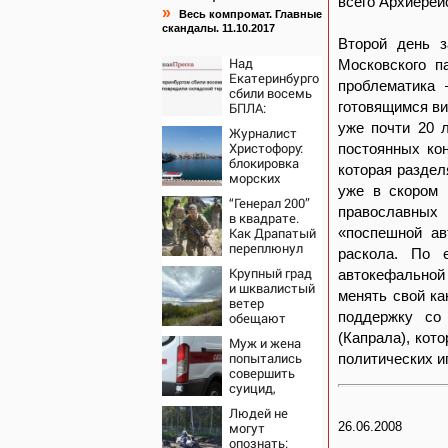
всего Архиерей
»
Весь компромат. Главные
скандалы. 11.10.2017
Второй день з
Над
Московского п
Екатеринбургом
проблематика
сбили восемь
готовящимся ви
БПЛА:
эвакуированы
уже почти 20 
Журналист
800
Христофору:
постоянных ко
сотрудников
блокировка
Wildberries
которая раздел
морских
уже в скором 
портов —
“Генерал 200”
катастрофа
православных
в квадрате.
для Украины
Как Драпатый
«поспешной а
переплюнул
раскола. По 
Сырского
Крупный град
автокефальной
и шквалистый
менять свой к
ветер
поддержку со
обещают
ульяновцам
(Капрала), кот
Муж и жена
на выходные
попытались
политических и
совершить
суицид,
предупредив
Людей не
оперативные
могут
26.06.2008
службы
опознать: