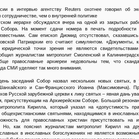
сии в интервью агентству Reuters охотнее говорил об эк
сотрудничестве, чем о внутренней политике
тском иерархе обсуждался вчера на одной из закрытых раб
 Собора. На момент сдачи номера в печать подробности 
известными. Сам епископ Диомид отсутствовал, сказавшис
овской Патриархии его считают симулянтом. «Документы, 
 юридической точки зрения не являются свидетельствами
ообщил журналистам митрополит Смоленский и Калининградс
обще православные архиереи недовольны тем, что сканда
да СМИ уделяют так много внимания.
ень заседаний Собор назвал нескольких новых святых, в 
Шанхайского и Сан-Францисского Иоанна (Максимовича). П
рхов Русской зарубежной церкви к лику святых – явная дань ува
м, присутствующим на Архиерейском Соборе. Большой резона
итрополита Кирилла, который указал на «допустимость пр
 общехристианскими святынями, находящимися в инославных
ожность для православных христиан присутствовать на и
. Но, как пояснил журналистам митрополит Кирилл на дру
ославных в инославных богослужениях не является возможны