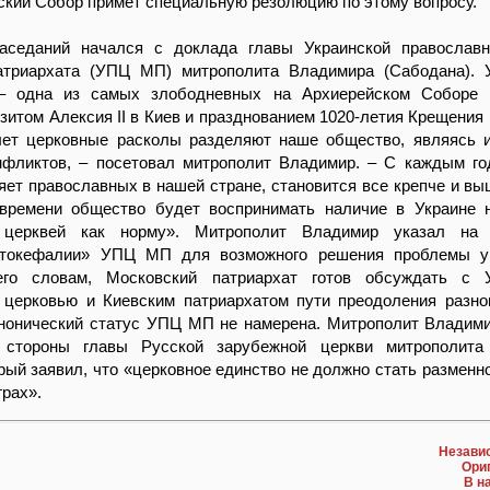
ский Собор примет специальную резолюцию по этому вопросу.
аседаний начался с доклада главы Украинской православн
атриархата (УПЦ МП) митрополита Владимира (Сабодана). 
 – одна из самых злободневных на Архиерейском Соборе 
зитом Алексия II в Киев и празднованием 1020-летия Крещения 
лет церковные расколы разделяют наше общество, являясь 
нфликтов, – посетовал митрополит Владимир. – С каждым го
яет православных в нашей стране, становится все крепче и выш
времени общество будет воспринимать наличие в Украине 
 церквей как норму». Митрополит Владимир указал на 
втокефалии» УПЦ МП для возможного решения проблемы ук
его словам, Московский патриархат готов обсуждать с У
 церковью и Киевским патриархатом пути преодоления разно
анонический статус УПЦ МП не намерена. Митрополит Владим
 стороны главы Русской зарубежной церкви митрополита
орый заявил, что «церковное единство не должно стать разменно
грах».
Незави
Ори
В н