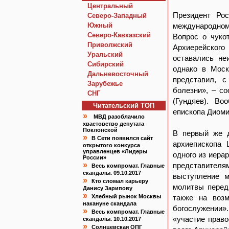
Центральный
Президент Рос
Северо-Западный
Южный
международном 
Северо-Кавказский
Вопрос о чуко
Приволжский
Архиерейского
Уральский
оставались не
Сибирский
однако в Моск
Дальневосточный
представил, с
Зарубежье
болезни», – с
СНГ
(Гундяев). Во
Читательский TOП
епископа Диоми
»
МВД разоблачило
хвастовство депутата
Поклонской
В первый же д
»
В Сети появился сайт
архиепископа 
открытого конкурса
управленцев «Лидеры
одного из иера
России»
»
представителя
Весь компромат. Главные
скандалы. 09.10.2017
выступление м
»
Кто сломал карьеру
молитвы перед
Данису Зарипову
»
Хлебный рынок Москвы
также на возм
накануне скандала
богослужении»
»
Весь компромат. Главные
«участие прав
скандалы. 10.10.2017
»
Солнцевская ОПГ