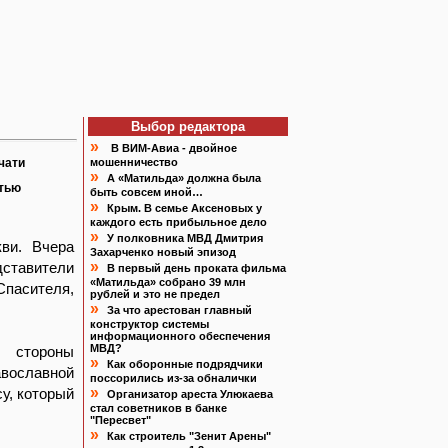
Выбор редактора
»
В ВИМ-Авиа - двойное
чати
мошенничество
»
А «Матильда» должна была
атью
быть совсем иной…
»
Крым. В семье Аксеновых у
каждого есть прибыльное дело
»
У полковника МВД Дмитрия
ви. Вчера
Захарченко новый эпизод
»
дставители
В первый день проката фильма
«Матильда» собрано 39 млн
Спасителя,
рублей и это не предел
»
За что арестован главный
конструктор системы
информационного обеспечения
МВД?
 стороны
»
Как оборонные подрядчики
вославной
поссорились из-за обналички
»
у, который
Организатор ареста Улюкаева
стал советников в банке
"Пересвет"
»
Как строитель "Зенит Арены"