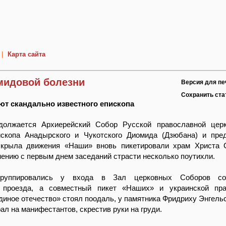
|
Карта сайта
мидовой болезни
Версия для пе
Сохранить ст
ют скандально известного епископа
олжается Архиерейский Собор Русской православной церк
ископа Анадырского и Чукотского Диомида (Дзюбана) и пре
 крыла движения «Наши» вновь пикетировали храм Христа 
нению с первым днем заседаний страсти несколько поутихли.
группировались у входа в Зал церковных Соборов со
 проезда, а совместный пикет «Наших» и украинской пра
диное отечество» стоял поодаль, у памятника Фридриху Энгельс
ал на манифестантов, скрестив руки на груди.