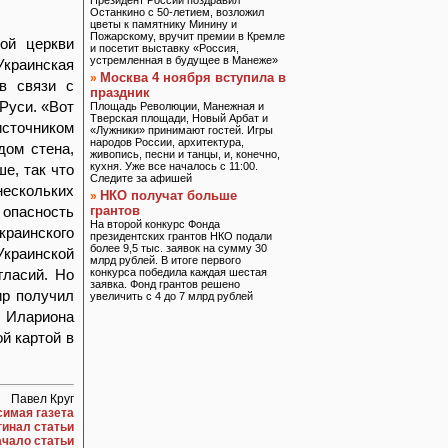
Президент России поздравил
Останкино с 50-летием, возложил
цветы к памятнику Минину и
Пожарскому, вручит премии в Кремле
ой церкви
и посетит выставку «Россия,
устремленная в будущее в Манеже»
Украинская
Москва 4 ноября вступила в
»
в связи с
праздник
Руси. «Вот
Площадь Революции, Манежная и
Тверская площади, Новый Арбат и
источником
«Лужники» принимают гостей. Игры
народов России, архитектура,
дом стена,
живопись, песни и танцы, и, конечно,
кухня. Уже все началось с 11:00.
е, так что
Следите за афишей
нескольких
НКО получат больше
»
опасность
грантов
На второй конкурс Фонда
раинского
президентских грантов НКО подали
более 9,5 тыс. заявок на сумму 30
краинской
млрд рублей. В итоге первого
гласий. Но
конкурса победила каждая шестая
заявка. Фонд грантов решено
ир получил
увеличить с 4 до 7 млрд рублей
 Илариона
й картой в
Павел Круг
симая газета
гинал статьи
ачало статьи