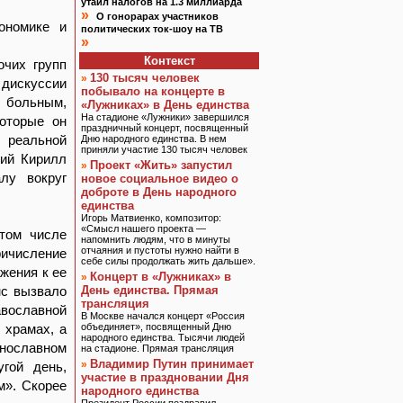
утаил налогов на 1.3 миллиарда
»
О гонорарах участников
ономике и
политических ток-шоу на ТВ
»
Контекст
очих групп
130 тысяч человек
»
дискуссии
побывало на концерте в
ь больным,
«Лужниках» в День единства
На стадионе «Лужники» завершился
которые он
праздничный концерт, посвященный
 реальной
Дню народного единства. В нем
приняли участие 130 тысяч человек
кий Кирилл
Проект «Жить» запустил
»
лу вокруг
новое социальное видео о
доброте в День народного
единства
Игорь Матвиенко, композитор:
«Смысл нашего проекта —
том числе
напомнить людям, что в минуты
отчаяния и пустоты нужно найти в
ричисление
себе силы продолжать жить дальше».
жения к ее
Концерт в «Лужниках» в
»
нс вызвало
День единства. Прямая
трансляция
авославной
В Москве начался концерт «Россия
 храмах, а
объединяет», посвященный Дню
народного единства. Тысячи людей
нославном
на стадионе. Прямая трансляция
Владимир Путин принимает
»
гой день,
участие в праздновании Дня
м». Скорее
народного единства