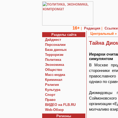
16+
|
|
Редакция
Ссылки
Центральный »
Разделы сайта
Дайджест
Тайна Дио
Персоналии
База данных
Иерархи счита
Терроризм
симулянтом
Политика
Экономика
В Москве прод
Общество
сторонники еп
Macc-медиа
православного
Криминал
однако по срав
Религия
Культура
Диомидовцы 
Спорт
Соймоновского
Право
организации «Е
ВИДЕО на FLB.RU
молчаливо взир
Web-Обзор
Регионы