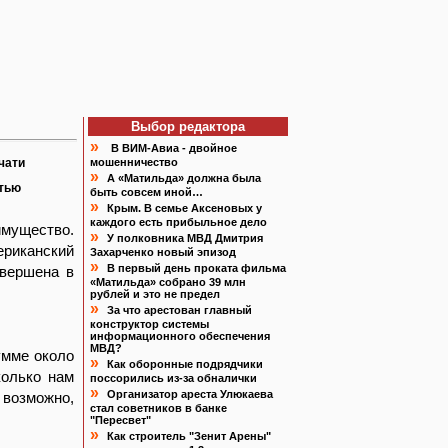
Выбор редактора
»
В ВИМ-Авиа - двойное
чати
мошенничество
»
А «Матильда» должна была
атью
быть совсем иной…
»
Крым. В семье Аксеновых у
каждого есть прибыльное дело
имущество.
»
У полковника МВД Дмитрия
ериканский
Захарченко новый эпизод
»
В первый день проката фильма
овершена в
«Матильда» собрано 39 млн
рублей и это не предел
»
За что арестован главный
конструктор системы
информационного обеспечения
МВД?
умме около
»
Как оборонные подрядчики
колько нам
поссорились из-за обналички
»
Организатор ареста Улюкаева
 возможно,
стал советников в банке
"Пересвет"
»
Как строитель "Зенит Арены"