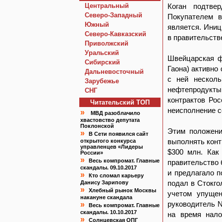
Центральный
Коган подтве
Северо-Западный
Покупателем в
Южный
является. Иниц
Северо-Кавказский
в правительств
Приволжский
Уральский
Швейцарская ф
Сибирский
Гаона) активно
Дальневосточный
с ней нескол
Зарубежье
нефтепродукты
СНГ
контрактов Ро
Читательский TOП
неисполнение 
»
МВД разоблачило
хвастовство депутата
Поклонской
Этим положение
»
В Сети появился сайт
выполнять конт
открытого конкурса
управленцев «Лидеры
$300 млн. Как
России»
»
Весь компромат. Главные
правительство 
скандалы. 09.10.2017
и предлагало п
»
Кто сломал карьеру
подал в Стокго
Данису Зарипову
»
Хлебный рынок Москвы
учетом упущен
накануне скандала
руководитель N
»
Весь компромат. Главные
скандалы. 10.10.2017
на время нало
»
Солнцевская ОПГ