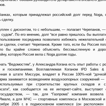
ов.
банках, которым принадлежал российский долг перед Noga, 
 сделку.
уплен с дисконтом, то с небольшим, — полагает Черепанов, —
 судом”. По его мнению, долг “все равно пришлось бы выплат
спользование посредника позволило избежать нежелательной 
ки сделки, считает Черепанов. Кроме того, если бы Россия пог
ло бы крайне сложно объяснить бессмысленную и доро
йну, которую Россия вела с Noga долгие годы.
нать “Ведомостям”, у Александра Когана есть опыт работы с р
и и госкомпаниями. Возглавляемая Коганом IPD Sales & M
анная в штате Миссури, владеет в России 100%-ной “дочк
фирма занимается возведением воздухоопорных сооружений —
 используемых при строительстве крупных складов и сп
Асати”, как сообщается на ее интернет-сайте, выступают 
государством, — так, для “Газпрома” компания возвела 
Ямале, а для МЧС — спортивные комплексы в Московской и
оябре 2005 г. в подмосковном комплексе (он расположен 