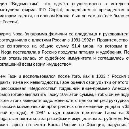
рдил “Ведомостям”, что сделка осуществлена в интереса
ыступила фирма IPD Capital, владельцем и президентом к
иатором сделки, по словам Когана, был он сам, но “все было с
е России”.
ирма Noga (анаграмма фамилии ее владельца и руководите
 сотрудничала с властями России в 1991-1992 гг. Правительство
ько контрактов на общую сумму $1,4 млрд, по которым в
 Noga поставляла в Россию продукты питания и удобрения. П
ссия отказывалась от судебного иммунитета и соглашалась о
соглашений всем своим имуществом.
м Гаон и воспользовался после того, как в 1993 г. Россия 
ракты из-за их невыгодности. Гаон оценил свои убытки от этого
 рассказывал “Ведомостям” тогдашний вице-премьер Алекса
было готово выплатить Гаону 10% этой суммы, чтобы он не пода
осле этого выверить задолженность с целью ее реструктуриза
льмский коммерческий арбитраж иск о возмещении ущерба в $1
ной выгоды). В 1997 г. суд признал претензии Гаона на 
oga стал охотиться за российским имуществом за рубежом. Е
жить арест на счета Банка России во Франции, парусник 