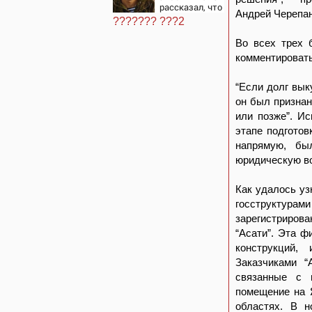
рассказал, что
Андрей Черепан
спасло его в
??????? ???2
схватке с
медведем
Во всех трех 
комментировать
“Если долг вык
он был признан
или позже”. И
этапе подготов
напрямую, бы
юридическую во
Как удалось уз
госструктурам
зарегистриров
“Асати”. Эта 
конструкций,
Заказчиками “
связанные с 
помещение на 
областях. В н