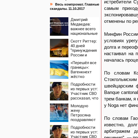
истребители С
»
Весь компромат. Главные
самым приход
скандалы. 11.10.2017
экспонировавш
Дмитрий
отменены по ре
Медведев:
важнее всего
национальные
Минфин России
интересы
условиях урег
Скотт Риттер:
России
40 дней
долга и переоф
"принуждения
настаивал на 
России и
Путина" резко
началась проце
«Перешёл все
приблизили
границы»:
крах режима
Вагенкнехт
По словам Ко
Зеленского
жёстко
Стокгольмски
ответила
Подробности
послу
швейцарским ф
из первых уст:
Украины
Banque cantona
Участник СВО
рассказал, что
трем банкам, я
спасло его в
у Noga нет фин
Молодую
схватке с
жену
медведем
Петросяна
По словам Гао
поздравляют
с
известно, дол
Подробности
беременностью
арбитражем д
из первых уст:
Участник СВО
решения”, — п