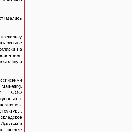
отказались
 поскольку
ить раньше
огласки на
асила долг
гостоящую
оссийскими
arketing,
ой” — ООО
 купольных
ортзалов.
структуры,
складское
 Иркутской
в поселке