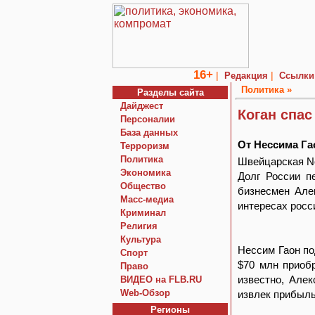
16+
|
|
Редакция
Ссылки
Политика »
Разделы сайта
Дайджест
Коган спа
Персоналии
База данных
От Нессима Га
Терроризм
Политика
Швейцарская No
Экономика
Долг России п
Общество
бизнесмен Але
Macc-медиа
интересах росс
Криминал
Религия
Культура
Нессим Гаон по
Спорт
$70 млн приоб
Право
известно, Алек
ВИДЕО на FLB.RU
Web-Обзор
извлек прибыль 
Регионы