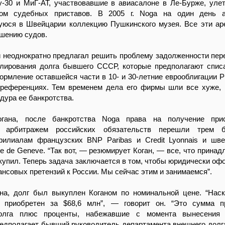
у-30 и МиГ-АТ, участвовавшие в авиасалоне в Ле-Бурже, уле
ом судебных приставов. В 2005 г. Noga на один день а
уюся в Швейцарии коллекцию Пушкинского музея. Все эти а
шению судов.
 неоднократно предлагал решить проблему задолженности пер
улирования долга бывшего СССР, которые предполагают спис
ормление оставшейся части в 10- и 30-летние еврооблигации Р
преференциях. Тем временем дела его фирмы шли все хуже, и
дура ее банкротства.
гана, после банкротства Noga права на получение при
м арбитражем российских обязательств перешли трем
илиалам французских BNP Paribas и Credit Lyonnais и шв
le de Geneve. “Так вот, — резюмирует Коган, — все, что принад
 купил. Теперь задача заключается в том, чтобы юридически офо
ансовых претензий к России. Мы сейчас этим и занимаемся”.
на, долг был выкуплен Коганом по номинальной цене. “Нас
г приобретен за $68,6 млн”, — говорит он. “Это сумма п
олга плюс проценты, набежавшие с момента вынесения 
редполагает бывший руководитель департамента внешнего дол