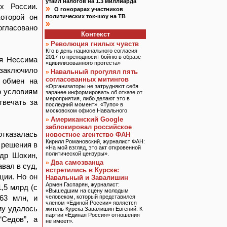
утаил налогов на 1.3 миллиарда
х России.
»
О гонорарах участников
оторой он
политических ток-шоу на ТВ
»
огласовано
Контекст
Революция гнилых чувств
»
Кто в день национального согласия
2017-го преподносит бойню в образе
ля Нессима
«цивилизованного протеста»
 заключило
Навальный прогулял пять
»
согласованных митингов
 обмен на
«Организаторы не затрудняют себя
о условиям
заранее информировать об отказе от
мероприятия, либо делают это в
твечать за
последний момент». «Тупо» в
московском офисе Навального
Американский Google
»
заблокировал российское
отказалась
новостное агентство ФАН
Кирилл Романовский, журналист ФАН:
 решения в
«На мой взгляд, это акт откровенной
политической цензуры».
ндр Шохин,
Два самозванца
»
вал в суд,
встретились в Курске:
ции. Но он
Навальный и Завалишин
Армен Гаспарян, журналист:
,5 млрд (с
«Вышедшим на сцену молодым
$63 млн, и
человеком, который представился
членом «Единой России» является
му удалось
житель Курска Завалишин Евгений. К
партии «Единая Россия» отношения
“Седов”, а
не имеет».