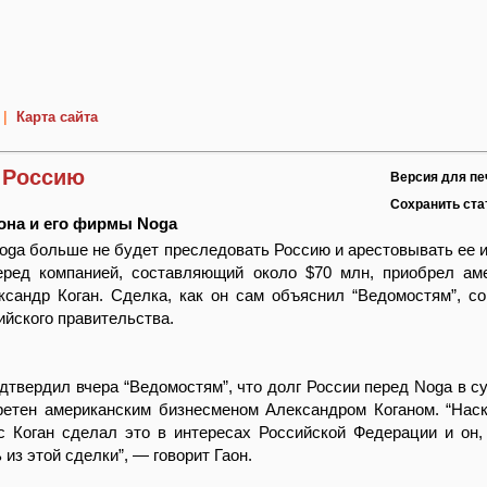
|
Карта сайта
с Россию
Версия для пе
Сохранить ст
она и его фирмы Noga
ga больше не будет преследовать Россию и арестовывать ее 
еред компанией, составляющий около $70 млн, приобрел ам
ксандр Коган. Сделка, как он сам объяснил “Ведомостям”, с
ийского правительства.
дтвердил вчера “Ведомостям”, что долг России перед Noga в с
ретен американским бизнесменом Александром Коганом. “Нас
с Коган сделал это в интересах Российской Федерации и он,
из этой сделки”, — говорит Гаон.