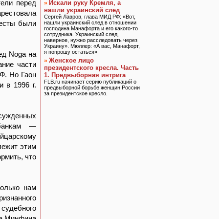
тели перед
Искали руку Кремля, а
»
нашли украинский след
рестовала
Сергей Лавров, глава МИД РФ: «Вот,
ресты были
нашли украинский след в отношении
господина Манафорта и его какого-то
сотрудника. Украинский след,
наверное, нужно расследовать через
Украину». Мюллер: «А вас, Манафорт,
я попрошу остаться»
ед Noga на
Женское лицо
»
ание части
президентского кресла. Часть
Ф. Но Гаон
1. Предвыборная интрига
FLB.ru начинает серию публикаций о
 в 1996 г.
предвыборной борьбе женщин России
за президентское кресло.
сужденных
 банкам —
ейцарскому
лежит этим
рмить, что
колько нам
ризнанного
судебного
га Минфина