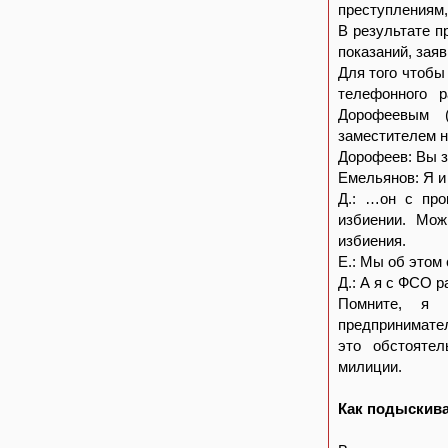
преступлениям,
В результате п
показаний, зая
Для того чтобы
телефонного 
Дорофеевым (
заместителем 
Дорофеев: Вы з
Емельянов: Я и
Д.: …он с про
избиении. Мож
избиения.
Е.: Мы об этом
Д.: А я с ФСО 
Помните, я г
предпринимател
это обстояте
милиции.
Как подыскив