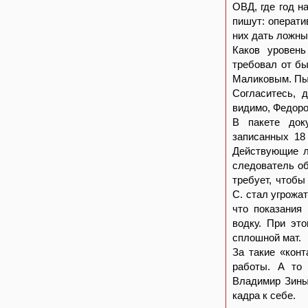
ОВД, где год н
пишут: операт
них дать ложны
Каков уровень
требовал от б
Маликовым. Пыт
Согласитесь, 
видимо, Федоро
В пакете доку
записанных 18
Действующие л
следователь о
требует, чтобы
С. стал угрожа
что показания
водку. При эт
сплошной мат.
За такие «кон
работы. А то 
Владимир Зинык
кадра к себе.