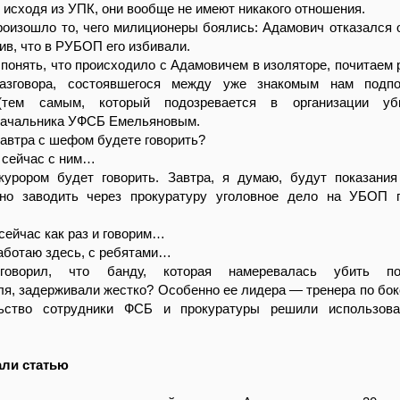
 исходя из УПК, они вообще не имеют никакого отношения.
роизошло то, чего милиционеры боялись: Адамович отказался 
вив, что в РУБОП его избивали.
 понять, что происходило с Адамовичем в изоляторе, почитаем 
разговора, состоявшегося между уже знакомым нам подпо
тем самым, который подозревается в организации уб
начальника УФСБ Емельяновым.
автра с шефом будете говорить?
 сейчас с ним…
курором будет говорить. Завтра, я думаю, будут показани
но заводить через прокуратуру уголовное дело на УБОП 
 сейчас как раз и говорим…
работаю здесь, с ребятами…
оворил, что банду, которая намеревалась убить по
я, задерживали жестко? Особенно ее лидера — тренера по бок
льство сотрудники ФСБ и прокуратуры решили использова
али статью