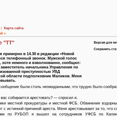
|
Карта сайта
й »
 "ТТ"
Версия для пе
Сохранить ст
я примерно в 14.30 в редакции «Новой
лся телефонный звонок. Мужской голос
о, хотя немного и взволнованно, сообщил:
 заместитель начальника Управления по
низованной преступностью УВД
ой области подполковник Маликов. Меня
овывать.
 сообщение были столь неожиданными, что трудно было сообраз
 вас собирается арестовать? — спросил я.
ики местной прокуратуры и местной ФСБ. Обвинения вздорны
т с истинной причиной ареста. Меня арестовывают за то, что с
ами по РУБОП я вышел на сотрудников УФСБ по Калин