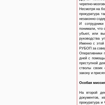
черепно-мозгов
Несмотря на бо
прокуратура та
незаконно сод
И сотрудники
понимали, что 
убьют, или вы
руководства у
Именно с этой
РУБОП за сове
Оперативники п
дней с помощь
преступной де
стволы своих 
закону и прися
Особая мисси
На второй де
документов, и
прокуратура и