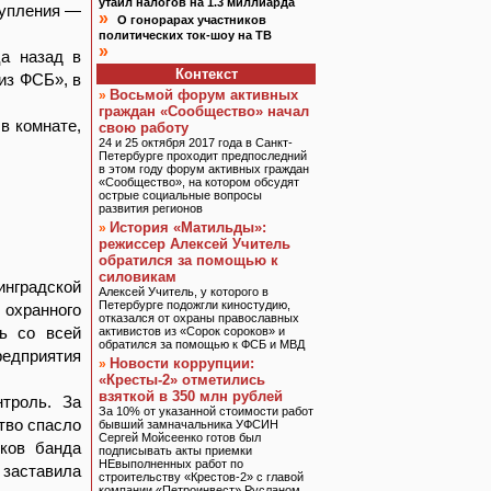
утаил налогов на 1.3 миллиарда
тупления —
»
О гонорарах участников
политических ток-шоу на ТВ
»
ца назад в
Контекст
из ФСБ», в
Восьмой форум активных
»
граждан «Сообщество» начал
в комнате,
свою работу
24 и 25 октября 2017 года в Санкт-
Петербурге проходит предпоследний
в этом году форум активных граждан
«Сообщество», на котором обсудят
острые социальные вопросы
развития регионов
История «Матильды»:
»
режиссер Алексей Учитель
обратился за помощью к
силовикам
инградской
Алексей Учитель, у которого в
Петербурге подожгли киностудию,
 охранного
отказался от охраны православных
ь со всей
активистов из «Сорок сороков» и
обратился за помощью к ФСБ и МВД
редприятия
Новости коррупции:
»
«Кресты-2» отметились
взяткой в 350 млн рублей
нтроль. За
За 10% от указанной стоимости работ
тво спасло
бывший замначальника УФСИН
Сергей Мойсеенко готов был
ков банда
подписывать акты приемки
НЕвыполненных работ по
заставила
строительству «Крестов-2» с главой
компании «Петроинвест» Русланом