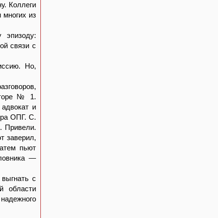
у. Коллеги
 многих из
 эпизоду:
ой связи с
иссию. Но,
зговоров,
яторе № 1.
 адвокат и
ра ОПГ. С.
. Привели.
т заверил,
Затем пьют
оловника —
 выгнать с
й области
 надежного