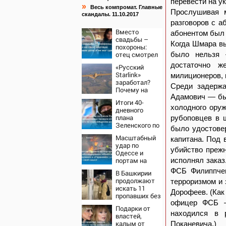
перевести на у
»
Весь компромат. Главные
Прослушивая 
скандалы. 11.10.2017
разговоров с а
Вместо
абонентом был
свадьбы –
Когда Шмара вы
похороны:
отец смотрел
было нельзя 
на свою
достаточно ж
«Русский
мертвую 16-
Starlink»
милиционеров, 
летнюю дочь
заработал?
и не мог
Среди задержа
Почему на
сдержать
Адамович — бы
Украине
слезы
Итоги 40-
кратно
холодного оруж
дневного
увеличилась
плана
рубоповцев в 
точность
Зеленского по
попаданий по
было удостове
принуждению
объектам ВСУ
Масштабный
капитана. Под 
к миру: как
удар по
ответила
убийство прежн
Одессе и
Россия,
портам на
исполнял заказ
полный разбор
Украине:
провала
ФСБ Филиппчен
В Башкирии
Последние
операции
продолжают
терроризмом и 
новости,
Украины от
искать 11
подробности
Дорофеев. (Как
военкора Коца
пропавших без
об ударах
офицер ФСБ —
вести
России 9
Подарки от
августа 2026
находился в р
властей,
года
калым от
Поканевича.)