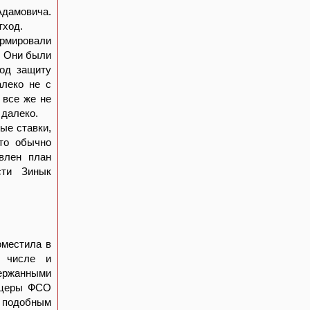
Адамовича.
тход.
ормировали
. Они были
под защиту
алеко не с
 все же не
 далеко.
ые ставки,
это обычно
авлен план
сти Зинык
.
оместила в
м числе и
ержанными
фицеры ФСО
 подобным