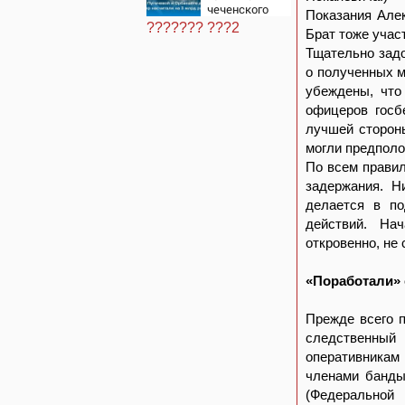
чеченского
Показания Алек
тестя,
??????? ???2
Брат тоже учас
американские
хатки: у
Тщательно зад
Пугачевой и
о полученных м
Орбакайте
домов и
убеждены, что
квартир
офицеров госб
насчитали на 3
лучшей стороны
млрд рублей
могли предполо
По всем правил
задержания. Н
делается в по
действий. На
откровенно, не
«Поработали» 
Прежде всего 
следственный
оперативникам
членами банды
(Федеральной