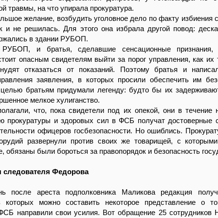
ой травмы, на что упирала прокуратура.
льшое желание, возбудить уголовное дело по факту избиения 
к и не решилась. Для этого она избрала другой повод: деска
ержались в здании РУБОП.
 РУБОП, и братья, сделавшие сенсационные признания, 
стоит опасным свидетелям выйти за порог управления, как их 
нудят отказаться от показаний. Поэтому братья и написа
правления заявления, в которых просили обеспечить им без
 целью братьям придумали легенду: будто бы их задерживаю
ршенное мелкое хулиганство.
олагали, что, пока свидетели под их опекой, они в течение 
ю прокуратуры и здоровых сил в ФСБ получат достоверные 
ятельности офицеров госбезопасности. Но ошиблись. Прокура
орудий развернули против своих же товарищей, с которыми
ге, обязаны были бороться за правопорядок и безопасность госу
я следователя Федорова
нь после ареста подполковника Маликова редакция получ
з которых можно составить некоторое представление о то
 ФСБ направили свои усилия. Вот обращение 25 сотрудников 