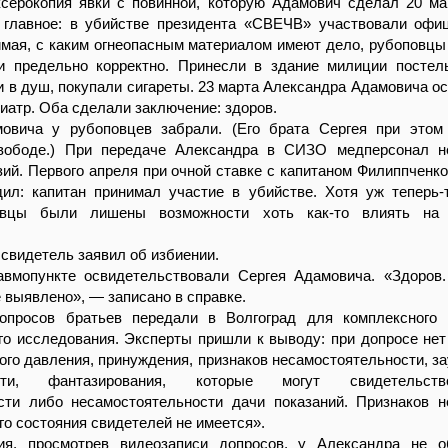
ксерокопия явки с повинной, которую Адамович сделал 20 ма
 главное: в убийстве президента «СВЕЧВ» участвовали оф
мая, с каким огнеопасным материалом имеют дело, рубоповцы
и предельно корректно. Принесли в здание милиции постел
и в душ, покупали сигареты. 23 марта Александра Адамовича о
хиатр. Оба сделали заключение: здоров.
овича у рубоповцев забрали. (Его брата Сергея при этом
вободе.) При передаче Александра в СИЗО медперсонал н
зий. Первого апреля при очной ставке с капитаном Филиппченк
дил: капитан принимал участие в убийстве. Хотя уж теперь-
овцы были лишены возможности хоть как-то влиять на 
 свидетель заявил об избиении.
авмопункте освидетельствовали Сергея Адамовича. «Здоров
 выявлено», — записано в справке.
опросов братьев передали в Волгоград для комплексного 
го исследования. Эксперты пришли к выводу: при допросе нет
ого давления, принуждения, признаков несамостоятельности, за
ности, фантазирования, которые могут свидетельст
сти либо несамостоятельности дачи показаний. Признаков н
го состояния свидетелей не имеется».
ия, просмотрев видеозаписи допросов, у Александра не о