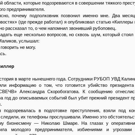
й области, которые подозреваются в совершении тяжкого прес
ого предпринимателя.
ясно, почему подполковник позвонил именно мне. Два меся
востях» (где прежде работал) я опубликовал статью «Киллеры 
но рассказал то, о чем напомнил звонивший рубоповец.
адать еще несколько вопросов, но сквозь шум, который стоял 
Маликов, услышал:
говорить не могу.
сь.
киллер
стория в марте нынешнего года. Сотрудники РУБОП УВД Калин
или информацию о том, что готовится убийство президента
СВЕЧВ» Александра Скоробогатова. К сообщению отнеслис
за год до описываемых событий был убит прежний президент п
.
ая подозревалась в подготовке преступления, взяли под ко
следили, их телефоны прослушивали. Именно это обстоятельс
му бизнесмену — Николаю Шмаре. На глазах у оперативни
тила молодого предпринимателя, избиениями и угрозами 