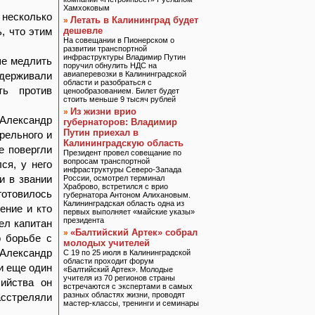
Хамхоковым
несколько
Летать в Калининград будет
»
, что этим
дешевле
На совещании в Пионерском о
развитии транспортной
инфраструктуры Владимир Путин
ше медлить
поручил обнулить НДС на
держивали
авиаперевозки в Калининградской
области и разобраться с
ть против
ценообразованием. Билет будет
стоить меньше 9 тысяч рублей
Из жизни врио
»
 Александр
губернаторов: Владимир
Путин приехал в
рельного и
Калининградскую область
е повергли
Президент провел совещание по
вопросам транспортной
ся, у него
инфраструктуры Северо-Запада
и в звании
России, осмотрел терминал
Храброво, встретился с врио
готовилось
губернатора Антоном Алихановым.
Калининградская область одна из
ение и кто
первых выполняет «майские указы»
президента
ел капитан
«Балтийский Артек» собрал
»
о борьбе с
молодых учителей
 Александр
С 19 по 25 июля в Калининградской
области проходит форум
и еще один
«Балтийский Артек». Молодые
учителя из 70 регионов страны
ийства он
встречаются с экспертами в самых
разных областях жизни, проводят
сстреляли
мастер-классы, тренинги и семинары