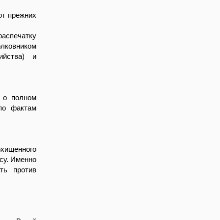
от прежних
распечатку
лковником
ийства) и
я о полном
по фактам
хищенного
су. Именно
ть против