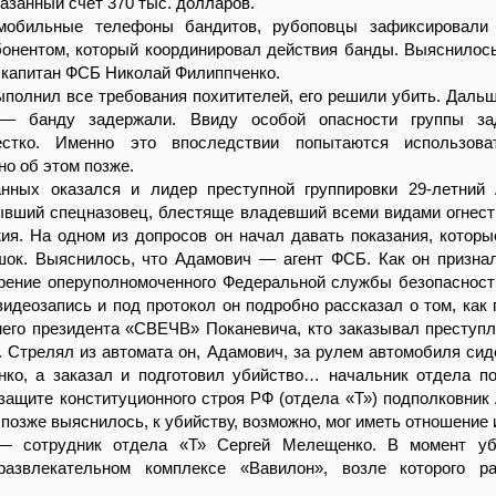
казанный счет 370 тыс. долларов.
мобильные телефоны бандитов, рубоповцы зафиксировали 
бонентом, который координировал действия банды. Выяснилось
 капитан ФСБ Николай Филиппченко.
полнил все требования похитителей, его решили убить. Даль
— банду задержали. Ввиду особой опасности группы за
естко. Именно это впоследствии попытаются использова
но об этом позже.
нных оказался и лидер преступной группировки 29-летний
вший спецназовец, блестяще владевший всеми видами огнест
ия. На одном из допросов он начал давать показания, которы
шок. Выяснилось, что Адамович — агент ФСБ. Как он признал
рение оперуполномоченного Федеральной службы безопасност
видеозапись и под протокол он подробно рассказал о том, как 
его президента «СВЕЧВ» Поканевича, кто заказывал преступл
. Стрелял из автомата он, Адамович, за рулем автомобиля сид
ко, а заказал и подготовил убийство… начальник отдела п
защите конституционного строя РФ (отдела «Т») подполковник
 позже выяснилось, к убийству, возможно, мог иметь отношение 
 сотрудник отдела «Т» Сергей Мелещенко. В момент уб
азвлекательном комплексе «Вавилон», возле которого ра