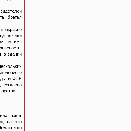
свидетелей
ть, братья
прекрасно
тут же или
ли на имя
опасность.
т в здании
нескольких
сведения о
тура и ФСБ
, согласно
дарства.
ила пакет
м, на что
Неманского