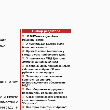
Выбор редактора
»
В ВИМ-Авиа - двойное
чати
мошенничество
»
А «Матильда» должна была
атью
быть совсем иной…
»
Крым. В семье Аксеновых у
каждого есть прибыльное дело
»
У полковника МВД Дмитрия
Захарченко новый эпизод
»
В первый день проката фильма
«Матильда» собрано 39 млн
рублей и это не предел
»
За что арестован главный
конструктор системы
ить, о чем
информационного обеспечения
МВД?
»
Как оборонные подрядчики
поссорились из-за обналички
»
е и ничего
Организатор ареста Улюкаева
стал советников в банке
овместно с
"Пересвет"
»
инграду и
Как строитель "Зенит Арены"