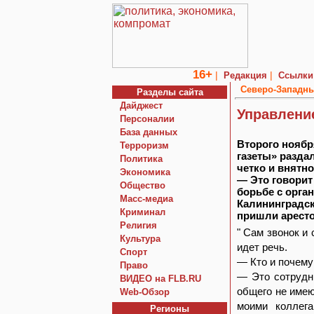
16+
|
|
Редакция
Ссылки
Северо-Западны
Разделы сайта
Дайджест
Управление
Персоналии
База данных
Второго ноябр
Терроризм
газеты» разда
Политика
четко и внятн
Экономика
— Это говорит
Общество
борьбе с орга
Macc-медиа
Калининградск
Криминал
пришли арест
Религия
" Сам звонок и
Культура
идет речь.
Спорт
— Кто и почему
Право
— Это сотрудн
ВИДЕО на FLB.RU
общего не имею
Web-Обзор
моими коллег
Регионы