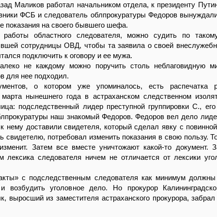
азад Маликов работал начальником отдела, к президенту Путин
ивники ФСБ и следователь облпрокуратуры Федоров вынуждали
е показания на своего бывшего шефа.
 работы областного следователя, можно судить по такому
ывшей сотрудницы ОВД, чтобы та заявила о своей внеслужебн
ался подключить к оговору и ее мужа.
далеко не каждому можно поручить столь неблаговидную м
в для нее подходил.
ментов, о котором уже упоминалось, есть распечатка ра
 марта нынешнего года в астраханском следственном изол
ица: подследственный лидер преступной группировки С., его
блпрокуратуры наш знакомый Федоров. Федоров вел дело лиде
 к нему доставили свидетеля, который сделал явку с повинной
ть свидетелю, потребовал изменить показания в свою пользу. То
 изменит. Затем все вместе уничтожают какой-то документ. 
ом лексика следователя ничем не отличается от лексики уг
такты» с подследственным следователя как минимум должны
и возбудить уголовное дело. Но прокурор Калининградско
, выросший из заместителя астраханского прокурора, забрал