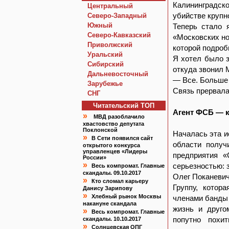
Калининградско
Центральный
убийстве крупн
Северо-Западный
Южный
Теперь стало 
Северо-Кавказский
«Московских но
Приволжский
которой подроб
Уральский
Я хотел было з
Сибирский
откуда звонил 
Дальневосточный
— Все. Больше 
Зарубежье
Связь прервала
СНГ
Читательский TOП
Агент ФСБ — 
»
МВД разоблачило
хвастовство депутата
Поклонской
Началась эта и
»
В Сети появился сайт
области получ
открытого конкурса
управленцев «Лидеры
предприятия «
России»
»
серьезностью: 
Весь компромат. Главные
скандалы. 09.10.2017
Олег Поканевич
»
Кто сломал карьеру
Группу, котор
Данису Зарипову
»
Хлебный рынок Москвы
членами банды 
накануне скандала
жизнь и друго
»
Весь компромат. Главные
попутно похи
скандалы. 10.10.2017
»
Солнцевская ОПГ