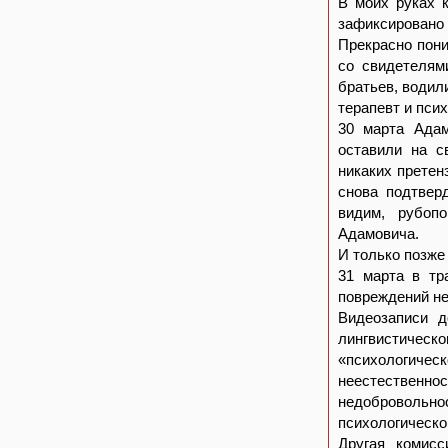
В моих руках 
зафиксировано
Прекрасно пони
со свидетелям
братьев, водил
терапевт и пси
30 марта Адам
оставили на с
никаких претен
снова подтвер
видим, рубоп
Адамовича.
И только позже
31 марта в тр
повреждений не
Видеозаписи д
лингвистическо
«психологическ
неестествен
недобровольно
психологическо
Другая комисс