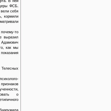
рта. В ней
ицеры ФСБ.
 вели себя
ь, кормили
сматривали
 почему-то
е выразил
о Адамович
то, как мы
показания
. Телесных
психолого-
 признаков
ученности,
вовать о
етипичного
бнаружила