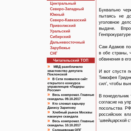
Центральный
Северо-Западный
Буквально чер
Южный
пытаясь не д
Северо-Кавказский
уголовное дел
Приволжский
выдаче. Впро
Уральский
Генпрокуратуре
Сибирский
Дальневосточный
Сам Адамов по
Зарубежье
в обе страны, 
СНГ
обвинения в его
Читательский TOП
»
МВД разоблачило
И вот спустя 
хвастовство депутата
Поклонской
Тимофея Гридне
»
В Сети появился сайт
сил', чтобы вын
открытого конкурса
управленцев «Лидеры
России»
»
Весь компромат. Главные
В понедельник 
скандалы. 09.10.2017
согласие на уп
»
Кто сломал карьеру
посольства РФ
Данису Зарипову
»
Хлебный рынок Москвы
российских вл
накануне скандала
'швейцарской с
»
Весь компромат. Главные
скандалы. 10.10.2017
»
Солнцевская ОПГ