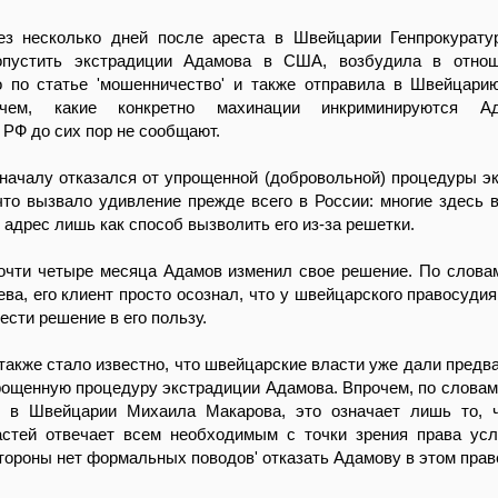
ез несколько дней после ареста в Швейцарии Генпрокурату
опустить экстрадиции Адамова в США, возбудила в отнош
о по статье 'мошенничество' и также отправила в Швейцари
чем, какие конкретно махинации инкриминируются А
 РФ до сих пор не сообщают.
началу отказался от упрощенной (добровольной) процедуры э
что вызвало удивление прежде всего в России: многие здесь 
 адрес лишь как способ вызволить его из-за решетки.
почти четыре месяца Адамов изменил свое решение. По слова
ва, его клиент просто осознал, что у швейцарского правосудия 
ести решение в его пользу.
также стало известно, что швейцарские власти уже дали предв
рощенную процедуру экстрадиции Адамова. Впрочем, по словам
 в Швейцарии Михаила Макарова, это означает лишь то, ч
астей отвечает всем необходимым с точки зрения права ус
тороны нет формальных поводов' отказать Адамову в этом прав