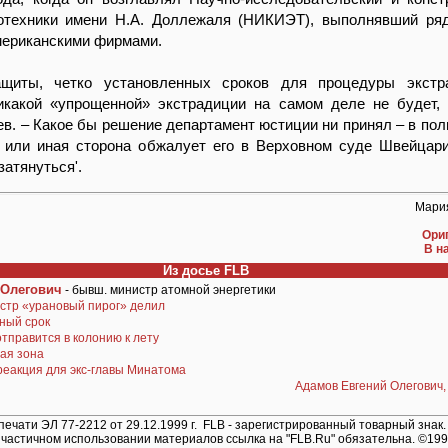
готехники имени Н.А. Доллежаля (НИКИЭТ), выполнявший ря
мериканскими фирмами.
щиты, четко установленных сроков для процедуры экстр
Никакой «упрощенной» экстрадиции на самом деле не будет, 
в. – Какое бы решение департамент юстиции ни принял – в пол
 или иная сторона обжалует его в Верховном суде Швейцари
затянуться'.
Мари
Ори
В н
Из досье FLB
 Олегович
- бывш. министр атомной энергетики
стр «урановый пирог» делил
ный срок
тправится в колонию к лету
ая зона
реакция для экс-главы Минатома
Адамов Евгений Олегович,
ечати ЭЛ 77-2212 от 29.12.1999 г. FLB - зарегистрированный товарный знак.
частичном использовании материалов ссылка на "FLB.Ru" обязательна. ©19