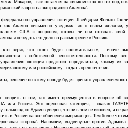
отметил Макаров, - все остается на своих местах до тех пор, по
риканский запрос на экстрадицию Адамова'.
 федерального управления юстиции Швейцарии Фолько Галл
о как Адамов письменно уведомил их о своем желании, у
 властям США с вопросом, готовы ли они отозвать свой 
амова и передать его дело на рассмотрение в Россию.
 кто верит, что ответ будет положительным, - иначе аме
аспишется в собственной несостоятельности. Поэтому вес
управлению юстиции предстоит определиться, какому из з
американскому или российскому - отдать предпочтение.
ты, решение по этому поводу будет принято управлением юст
 говорить о том, кто имеет преимущество в вопросе об э
А или Россия. Это оценочная категория, - сказал ГАЗЕТ
у только одно: Адамов уверен, что ни в чем не виновен, и не ра
етить в России на все обвинения американцев. Тем более что им
ерпевшая сторона'. Напомним, выдвинутые против Адамова
ода, когда он возглавлял Научно-исследовательский и конст