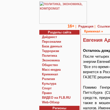
16+
|
|
Редакция
Ссылки
Криминал »
Разделы сайта
Дайджест
Евгения А
Персоналии
База данных
Осталось дож
Терроризм
Политика
После четырех
Экономика
энергии Евгени
Общество
"Все это время
Macc-медиа
вернется в Рос
Криминал
ГАЗЕТЕ решение
Религия
Культура
Помимо Генпр
Спорт
Питтсбурга (С
Право
средств, предн
ВИДЕО на FLB.RU
Web-Обзор
также в мошен
налогов. Именн
Регионы