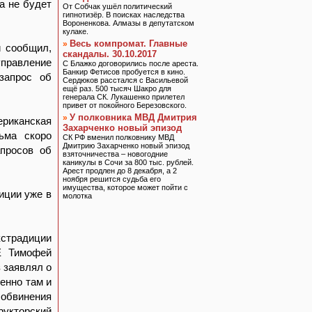
ка не будет
От Собчак ушёл политический
гипнотизёр. В поисках наследства
Вороненкова. Алмазы в депутатском
кулаке.
Весь компромат. Главные
»
и сообщил,
скандалы. 30.10.2017
правление
С Блажко договорились после ареста.
Банкир Фетисов пробуется в кино.
запрос об
Сердюков расстался с Васильевой
ещё раз. 500 тысяч Шакро для
генерала СК. Лукашенко прилетел
привет от покойного Березовского.
У полковника МВД Дмитрия
»
риканская
Захарченко новый эпизод
ьма скоро
СК РФ вменил полковнику МВД
Дмитрию Захарченко новый эпизод
апросов об
взяточничества – новогодние
каникулы в Сочи за 800 тыс. рублей.
Арест продлен до 8 декабря, а 2
ноября решится судьба его
имущества, которое может пойти с
иции уже в
молотка
кстрадиции
Е Тимофей
з заявлял о
енно там и
 обвинения
рукторский