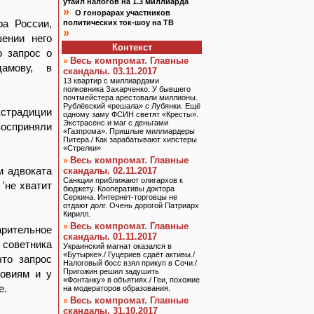
утаил налогов на 1.3 миллиарда
»
О гонорарах участников
ра России,
политических ток-шоу на ТВ
»
ении него
Контекст
ю запрос о
Весь компромат. Главные
»
дамову, в
скандалы. 03.11.2017
13 квартир с миллиардами
полковника Захарченко. У бывшего
почтмейстера арестовали миллионы.
Рублёвский «решала» с Лубянки. Ещё
кстрадиции
одному заму ФСИН светят «Кресты».
Экстрасенс и маг с деньгами
восприняли
«Газпрома». Пришлые миллиардеры
Питера./ Как зарабатывают хипстеры
«Стрелки»
Весь компромат. Главные
»
м адвоката
скандалы. 02.11.2017
Санкции приближают олигархов к
'не хватит
бюджету. Кооперативы доктора
Серкина. Интернет-торговцы не
отдают долг. Очень дорогой Патриарх
Кирилл.
Весь компромат. Главные
»
арительное
скандалы. 01.11.2017
 советника
Украинский магнат оказался в
«Бутырке»./ Гуцериев сдаёт активы./
то запрос
Налоговый босс взял прикуп в Сочи./
Пригожин решил задушить
ловиям и у
«Фонтанку» в объятиях./ Геи, похожие
е.
на модераторов образования.
Весь компромат. Главные
»
скандалы. 31.10.2017