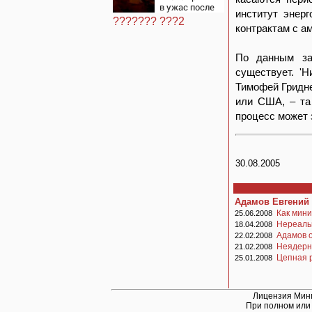
лодке: он
в ужас после
рассказал, что
институт энер
ударов ВС
его папа
??????? ???2
России
контрактам c а
нырнул и
пропал
По данным за
существует. '
Тимофей Гридне
или США, – та
процесс может 
30.08.2005
Адамов Евгений
Как мини
25.06.2008
Нереаль
18.04.2008
Адамов о
22.02.2008
Неядерн
21.02.2008
Цепная 
25.01.2008
Лицензия Минп
При полном или 