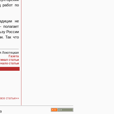
д работ по
адиции не
- полагает
ьзу России
и. Так что
я Локотецкая
Газета
гинал статьи
ачало статьи
 все статьи»»
99