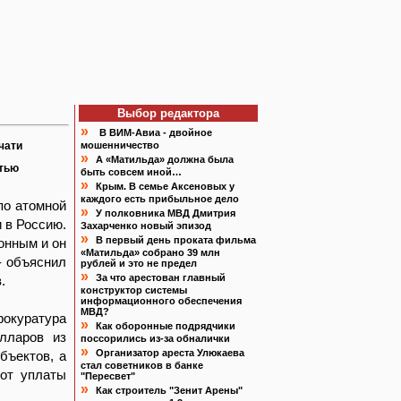
Выбор редактора
»
В ВИМ-Авиа - двойное
чати
мошенничество
»
А «Матильда» должна была
атью
быть совсем иной…
»
Крым. В семье Аксеновых у
каждого есть прибыльное дело
по атомной
»
У полковника МВД Дмитрия
 в Россию.
Захарченко новый эпизод
»
В первый день проката фильма
онным и он
«Матильда» собрано 39 млн
- объяснил
рублей и это не предел
»
За что арестован главный
.
конструктор системы
информационного обеспечения
МВД?
окуратура
»
Как оборонные подрядчики
олларов из
поссорились из-за обналички
»
Организатор ареста Улюкаева
бъектов, а
стал советников в банке
 от уплаты
"Пересвет"
»
Как строитель "Зенит Арены"