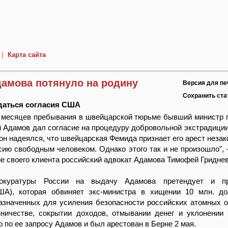
|
Карта сайта
дамова потянуло на родину
Версия для пе
Сохранить ст
даться согласия США
 месяцев пребывания в швейцарской тюрьме бывший министр 
й Адамов дал согласие на процедуру добровольной экстрадиции
 он надеялся, что швейцарская Фемида признает его арест незак
сию свободным человеком. Однако этого так и не произошло", 
 своего клиента российский адвокат Адамова Тимофей Гриднев
окуратуры России на выдачу Адамова претендует и пр
ША), которая обвиняет экс-министра в хищении 10 млн. д
азначенных для усиления безопасности российских атомных о
ничестве, сокрытии доходов, отмывании денег и уклонении
о по ее запросу Адамов и был арестован в Берне 2 мая.