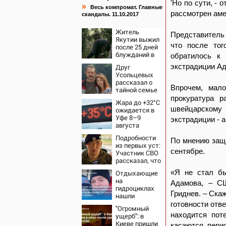
'Но по сути, - 
»
Весь компромат. Главные
рассмотрен аме
скандалы. 11.10.2017
Житель
Представитель
Якутии выжил
что после тог
после 25 дней
блужданий в
обратилось к
тайге
экстрадиции Ад
Друг
Усольцевых
рассказал о
Впрочем, мало
тайной семье
бизнесмена
прокуратура р
Жара до +32°C
швейцарскому 
ожидается в
Уфе 8–9
экстрадиции - 
августа
Подробности
По мнению защи
из первых уст:
сентябре.
Участник СВО
рассказал, что
спасло его в
«Я не стал бы
Отдыхающие
схватке с
на
медведем
Адамова, – СШ
гидроциклах
Гриднев. – Скаж
нашли
одинокого
готовности отв
"Огромный
испуганного
находится пот
ущерб": в
мальчика на
Киеве пришли
касаются пери