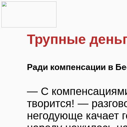
Трупные день
Ради компенсации в Б
— С компенсациями
творится! — разгов
негодующе качает г