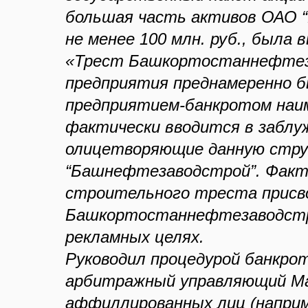
большая часть активов ОАО 
не менее 100 млн. руб., была
«Трест Башкортостаннефтеза
предприятия преднамеренно б
предприятием-банкротом наим
фактически вводится в заблу
олицетворяющие данную стру
“Башнефтезаводстрой”. Факти
строительного треста присв
Башкортостаннефтезаводстро
рекламных целях.
Руководил процедурой банкр
арбитражный управляющий Мав
аффиллированных лиц (напри