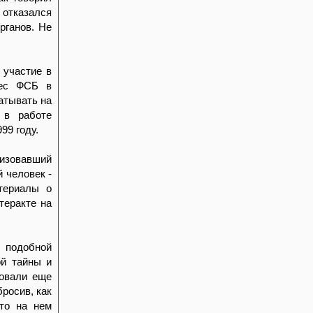
 отказался
рганов. Не
 участие в
рес ФСБ в
атывать на
 в работе
99 году.
низовавший
 человек -
териалы о
теракте на
у подобной
ой тайны и
зовали еще
бросив, как
что на нем