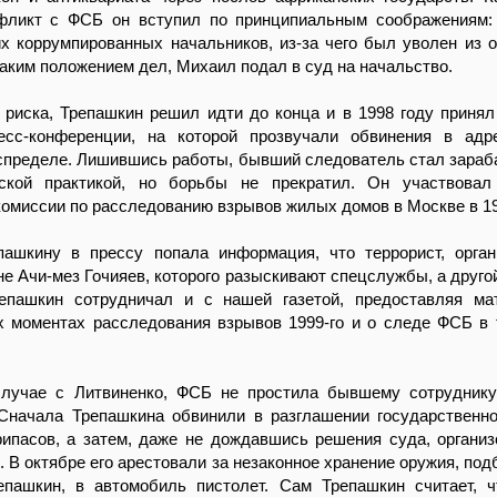
фликт с ФСБ он вступил по принципиальным соображениям:
х коррумпированных начальников, из-за чего был уволен из о
аким положением дел, Михаил подал в суд на начальство.
 риска, Трепашкин решил идти до конца и в 1998 году принял
есс-конференции, на которой прозвучали обвинения в ад
спределе. Лишившись работы, бывший следователь стал зараб
ской практикой, но борьбы не прекратил. Он участвовал
омиссии по расследованию взрывов жилых домов в Москве в 19
пашкину в прессу попала информация, что террорист, орга
не Ачи-мез Гочияев, которого разыскивают спецслужбы, а другой
епашкин сотрудничал и с нашей газетой, предоставляя ма
х моментах расследования взрывов 1999-го и о следе ФСБ в 
случае с Литвиненко, ФСБ не простила бывшему сотрудник
 Сначала Трепашкина обвинили в разглашении государственн
рипасов, а затем, даже не дождавшись решения суда, органи
. В октябре его арестовали за незаконное хранение оружия, под
епашкин, в автомобиль пистолет. Сам Трепашкин считает, 