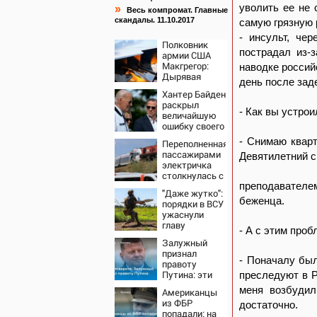
уволить ее не 
»
Весь компромат. Главные
скандалы. 11.10.2017
самую грязную 
- инсульт, че
Полковник
пострадал из-
армии США
Макгрегор:
наводке россий
Дырявая
день после зад
блокада
Хантер Байден
Одессы -
раскрыл
когда же в
- Как вы устрои
величайшую
командовании
ошибку своего
ВМФ России
отца:
за это полетят
- Снимаю кварт
Переполненная
бездействие
головы?
пассажирами
Девятилетний с
против
электричка
Трампа
столкнулась с
грузовым
преподавателем
"Даже жутко":
поездом —
беженца.
порядки в ВСУ
десятки
ужаснули
человек
главу
пострадали.
- А с этим про
британской
Видео с места
Залужный
армии
ЧП
признал
- Поначалу был
правоту
Путина: эти
преследуют в Р
слова
меня возбудил
Американцы
прозвучали не
из ФБР
достаточно.
просто так
попадали: на