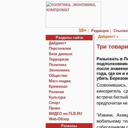
16+
|
|
Редакция
Ссылки
Дайджест »
Разделы сайта
Дайджест
Три товар
Персоналии
База данных
Разыскать в Л
Терроризм
подполковник
Политика
после знамени
Экономика
года, где он и
Общество
убить Березовс
Macc-медиа
Созвонившись
Криминал
кинозритель с
Религия
встречи беглый
Культура
Спорт
предпочитая не
Право
ВИДЕО на FLB.RU
"Извини, Ахме
Web-Обзор
мобильному тел
Регионы
собеседником п