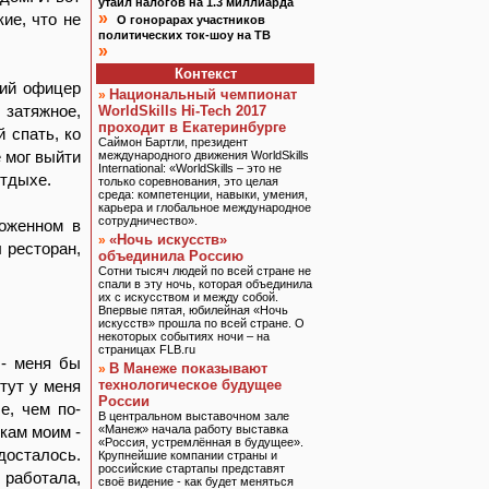
утаил налогов на 1.3 миллиарда
»
ие, что не
О гонорарах участников
политических ток-шоу на ТВ
»
Контекст
ший офицер
Национальный чемпионат
»
 затяжное,
WorldSkills Hi-Tech 2017
проходит в Екатеринбурге
й спать, ко
Саймон Бартли, президент
е мог выйти
международного движения WorldSkills
International: «WorldSkills – это не
отдыхе.
только соревнования, это целая
среда: компетенции, навыки, умения,
карьера и глобальное международное
сотрудничество».
ложенном в
«Ночь искусств»
»
 ресторан,
объединила Россию
Сотни тысяч людей по всей стране не
спали в эту ночь, которая объединила
их с искусством и между собой.
Впервые пятая, юбилейная «Ночь
искусств» прошла по всей стране. О
некоторых событиях ночи – на
страницах FLB.ru
 - меня бы
В Манеже показывают
»
тут у меня
технологическое будущее
России
е, чем по-
В центральном выставочном зале
кам моим -
«Манеж» начала работу выставка
«Россия, устремлённая в будущее».
 досталось.
Крупнейшие компании страны и
российские стартапы представят
 работала,
своё видение - как будет меняться