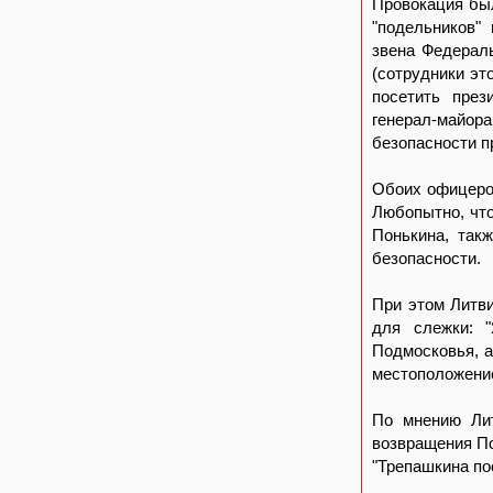
Провокация был
"подельников"
звена Федерал
(сотрудники эт
посетить през
генерал-майо
безопасности п
Обоих офицеров
Любопытно, что
Понькина, так
безопасности.
При этом Литви
для слежки: 
Подмосковья, а
местоположение
По мнению Лит
возвращения По
"Трепашкина пос