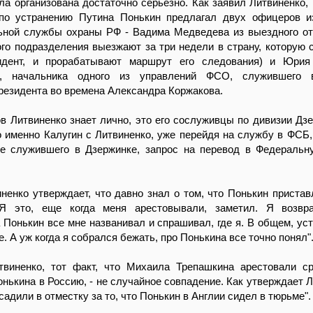
а организована достаточно серьезно. Как заявил Литвиненко, 
 по устранению Путина Понькин предлагал двух офицеров 
ьной службы охраны РФ - Вадима Медведева из выездного 
ого подразделения выезжают за три недели в страну, которую 
идент, и прорабатывают маршрут его следования) и Юрия 
ра, начальника одного из управлений ФСО, служившего
резидента во времена Александра Коржакова.
 Литвиненко знает лично, это его сослуживцы по дивизии Дзе
 именно Калугин с Литвиненко, уже перейдя на службу в ФСБ,
же служившего в Дзержинке, запрос на перевод в Федераль
ненко утверждает, что давно знал о том, что Понькин пристав
"Я это, еще когда меня арестовывали, заметил. Я возвр
 Понькин все мне названивал и спрашивал, где я. В общем, ус
. А уж когда я собрался бежать, про Понькина все точно понял"
виненко, тот факт, что Михаила Трепашкина арестовали с
нькина в Россию, - не случайное совпадение. Как утверждает Л
адили в отместку за то, что Понькин в Англии сидел в тюрьме".