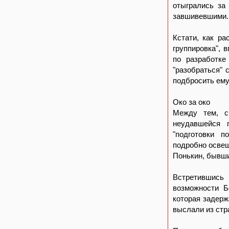
отыгрались за
завшивевшими.
Кстати, как ра
группировка", 
по разработке
"разобраться" 
подбросить ему 
Око за око
Между тем, с
неудавшейся 
"подготовки 
подробно освещ
Понькин, бывши
Встретившись 
возможности Б
которая задерж
выслали из стр