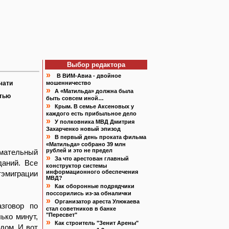
Выбор редактора
»
В ВИМ-Авиа - двойное
чати
мошенничество
»
А «Матильда» должна была
атью
быть совсем иной…
»
Крым. В семье Аксеновых у
каждого есть прибыльное дело
»
У полковника МВД Дмитрия
Захарченко новый эпизод
»
В первый день проката фильма
«Матильда» собрано 39 млн
рублей и это не предел
мательный
»
За что арестован главный
даний. Все
конструктор системы
информационного обеспечения
тэмиграции
МВД?
»
Как оборонные подрядчики
поссорились из-за обналички
»
Организатор ареста Улюкаева
азговор по
стал советников в банке
"Пересвет"
ько минут,
»
Как строитель "Зенит Арены"
дом. И вот