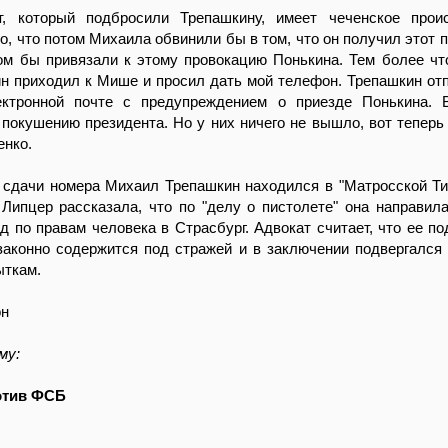
т, который подбросили Трепашкину, имеет чеченское прои
о, что потом Михаила обвинили бы в том, что он получил этот п
ом бы привязали к этому провокацию Понькина. Тем более чт
н приходил к Мише и просил дать мой телефон. Трепашкин от
ктронной почте с предупреждением о приезде Понькина. 
 покушению президента. Но у них ничего не вышло, вот теперь и
енко.
 сдачи номера Михаил Трепашкин находился в "Матросской Ти
Липцер рассказала, что по "делу о пистолете" она направил
д по правам человека в Страсбург. Адвокат считает, что ее п
законно содержится под стражей и в заключении подвергался
ыткам.
он
му:
отив ФСБ