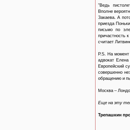
"Ведь пистоле
Вполне вероятн
Закаева. А пот
приезда Поньки
письмо по эле
причастность к
считает Литвин
P.S. На момент
адвокат Елена 
Европейский су
совершенно не
обращению и п
Москва – Лонд
Еще на эту те
Трепашкин пр