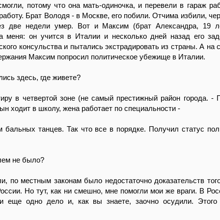
смогли, потому что она мать-одиночка, и перевели в гараж раб
работу. Брат Володя - в Москве, его побили. Отчима избили, че
рез две недели умер. Вот и Максим (брат Александра, 19 ле
за меня: он учится в Италии и несколько дней назад его за
ского консульства и пытались экстрадировать из страны. А на
ержания Максим попросил политическое убежище в Италии.
лись здесь, где живете?
иру в четвертой зоне (не самый престижный район города. - Пр
ын ходит в школу, жена работает по специальности -
 бальных танцев. Так что все в порядке. Получил статус пол
блем не было?
и, по местным законам было недостаточно доказательств того
оссии. Но тут, как ни смешно, мне помогли мои же враги. В Рос
и еще одно дело и, как вы знаете, заочно осудили. Этого