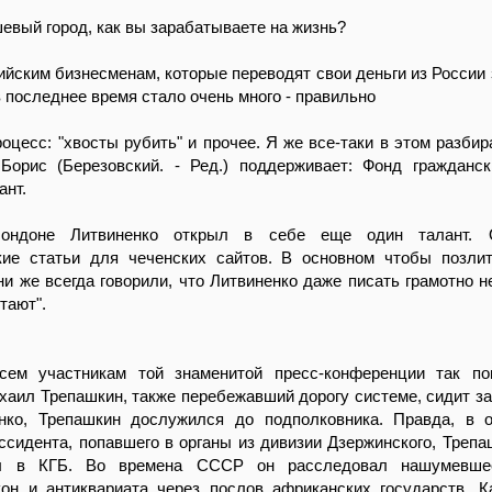
шевый город, как вы зарабатываете на жизнь?
ийским бизнесменам, которые переводят свои деньги из России з
в последнее время стало очень много - правильно
роцесс: "хвосты рубить" и прочее. Я же все-таки в этом разбир
 Борис (Березовский. - Ред.) поддерживает: Фонд гражданс
ант.
ондоне Литвиненко открыл в себе еще один талант.
кие статьи для чеченских сайтов. В основном чтобы позл
ни же всегда говорили, что Литвиненко даже писать грамотно не
тают".
сем участникам той знаменитой пресс-конференции так по
хаил Трепашкин, также перебежавший дорогу системе, сидит за
нко, Трепашкин дослужился до подполковника. Правда, в 
ссидента, попавшего в органы из дивизии Дзержинского, Трепа
л в КГБ. Во времена СССР он расследовал нашумевш
кон и антиквариата через послов африканских государств. К