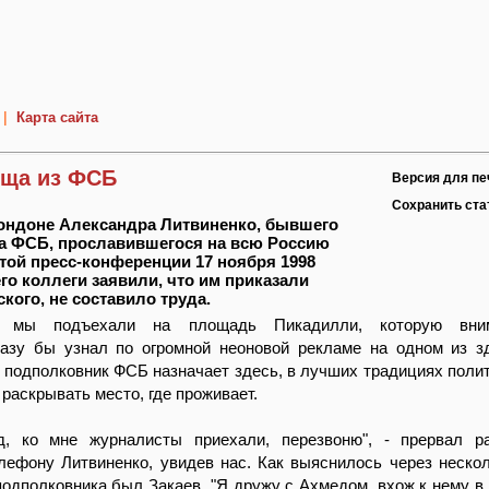
|
Карта сайта
ища из ФСБ
Версия для пе
Сохранить ст
ондоне Александра Литвиненко, бывшего
а ФСБ, прославившегося на всю Россию
той пресс-конференции 17 ноября 1998
 его коллеги заявили, что им приказали
кого, не составило труда.
, мы подъехали на площадь Пикадилли, которую вни
разу бы узнал по огромной неоновой рекламе на одном из з
 подполковник ФСБ назначает здесь, в лучших традициях поли
 раскрывать место, где проживает.
д, ко мне журналисты приехали, перезвоню", - прервал р
ефону Литвиненко, увидев нас. Как выяснилось через нескол
одполковника был Закаев. "Я дружу с Ахмедом, вхож к нему в 