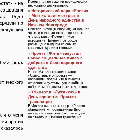
Россия на протяжении последующих
отать - на
нескольких десятилетий.
рез два дня
Исторический парк «Россия
»
– Моя история» открыт в
т. - Ред.)
День народного единства в
держали по
Нижнем Новгороде
 следующий
Епископ Тихон (Шевкунов): «Большая
честь и большая ответственность,
что выставка «Россия – Моя
история» в Нижнем Новгороде
размещена в одном из самых
красивых зданий в России».
Проект «Жить» запустил
»
новое социальное видео о
им. авт.).
доброте в День народного
единства
Игорь Матвиенко, композитор:
«Смысл нашего проекта —
напомнить людям, что в минуты
итического
отчаяния и пустоты нужно найти в
себе силы продолжать жить дальше».
Концерт в «Лужниках» в
»
День единства. Прямая
трансляция
В Москве начался концерт «Россия
объединяет», посвященный Дню
народного единства. Тысячи людей
, что меня
на стадионе. Прямая трансляция
сии против
 оказалось