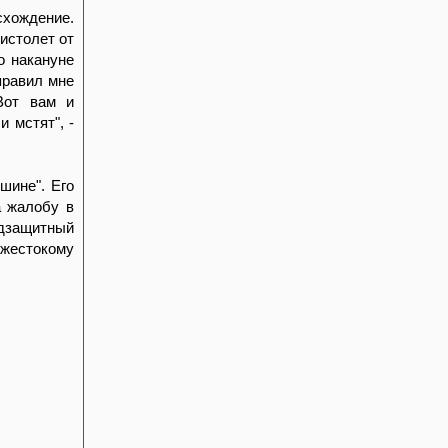
схождение.
истолет от
о накануне
правил мне
Вот вам и
 мстят", -
шине". Его
а жалобу в
одзащитный
 жестокому