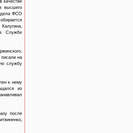
в качестве
из высшего
отдела ФСО
собирается
Калугина,
 в Службе
ржинского.
 писали на
ную службу
лен к нему
ащался из
танавливал
.
разу после
итвиненко,