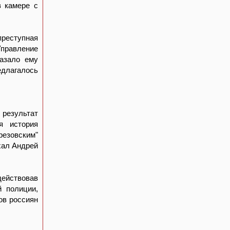
в камере с
преступная
Управление
казало ему
едлагалось
результат
я история
езовским"
хал Андрей
ействовав
й полиции,
ов россиян