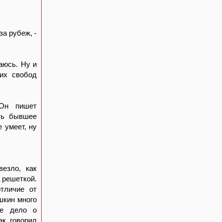
а рубеж, -
аюсь. Ну и
ких свобод
 Он пишет
ить бывшее
 умеет, ну
везло, как
 решеткой.
отличие от
шкин много
ее дело о
ак говорил