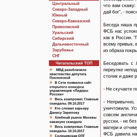
Центральный
что вам скажу:
Северо-Западный
дай бог", - поя
Южный
Северо-Кавказский
Беседа наша п
Приволжский
ФСБ нас успоко
Уральский
как в России. "
Сибирский
всему привык, 
Дальневосточный
Зарубежье
из образа покр
СНГ
Беседовать с 
Читательский TOП
»
переулке непод
МВД разоблачило
хвастовство депутата
столик и даже 
Поклонской
»
В Сети появился сайт
открытого конкурса
- Не скучаете п
управленцев «Лидеры
России»
»
Весь компромат. Главные
- Непривычно,
скандалы. 09.10.2017
»
уничтожили. Ус
Кто сломал карьеру
Данису Зарипову
совсем англича
»
Хлебный рынок Москвы
русски, - не б
накануне скандала
»
Весь компромат. Главные
матери и отчиму
скандалы. 10.10.2017
ФСБ давила на
»
Солнцевская ОПГ