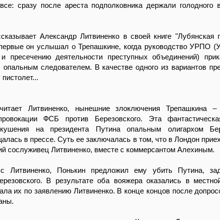
 все: сразу после ареста подполковника держали голодного 
ссказывает Александр Литвиненко в своей книге "Лубянская 
впервые он услышал о Трепашкине, когда руководство УРПО (
 и пресечению деятельности преступных объединений) при
с опальным следователем. В качестве одного из вариантов пр
пистолет...
читает Литвиненко, нынешние злоключения Трепашкина – 
провокации ФСБ против Березовского. Эта фантастическа
покушения на президента Путина опальным олигархом Бер
алась в прессе. Суть ее заключалась в том, что в Лондон прие
й сослуживец Литвиненко, вместе с коммерсантом Алехиным.
с Литвиненко, Понькин предложил ему убить Путина, зад
ерезовского. В результате оба вояжера оказались в местно
ала их по заявлению Литвиненко. В конце концов после допрос
аны.