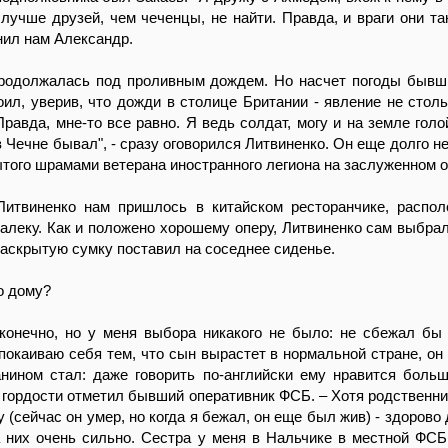
 лучше друзей, чем чеченцы, не найти. Правда, и враги они так
снил нам Александр.
родолжалась под проливным дождем. Но насчет погоды быв
ил, уверив, что дожди в столице Британии - явление не столь
Правда, мне-то все равно. Я ведь солдат, могу и на земле голо
в Чечне бывал", - сразу оговорился Литвиненко. Он еще долго н
ытого шрамами ветерана иностранного легиона на заслуженном 
Литвиненко нам пришлось в китайском ресторанчике, распо
алеку. Как и положено хорошему оперу, Литвиненко сам выбрал
раскрытую сумку поставил на соседнее сиденье.
о дому?
 конечно, но у меня выбора никакого не было: не сбежал бы
покаиваю себя тем, что сын вырастет в нормальной стране, он 
нином стал: даже говорить по-английски ему нравится больш
ез гордости отметил бывший оперативник ФСБ. – Хотя родственни
 (сейчас он умер, но когда я бежал, он еще был жив) - здорово
 них очень сильно. Сестра у меня в Нальчике в местной ФСБ