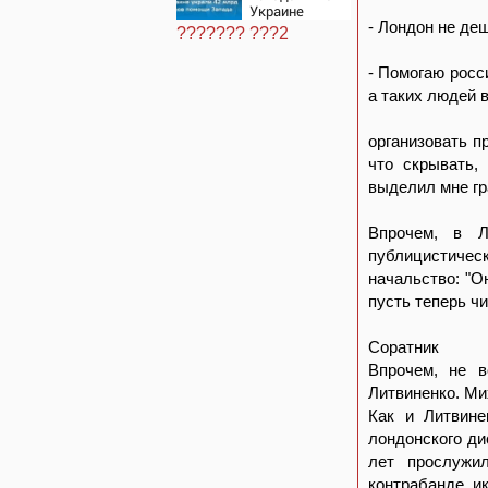
Украине
украли 42
- Лондон не де
??????? ???2
млрд
долларов
- Помогаю росс
помощи
Запада
а таких людей 
организовать п
что скрывать,
выделил мне гр
Впрочем, в Л
публицистичес
начальство: "О
пусть теперь чи
Соратник
Впрочем, не в
Литвиненко. Ми
Как и Литвине
лондонского ди
лет прослужи
контрабанде и