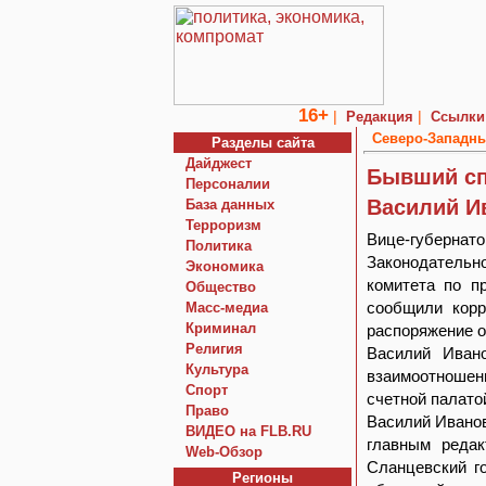
16+
|
|
Редакция
Ссылки
Северо-Западны
Разделы сайта
Дайджест
Бывший сп
Персоналии
Василий И
База данных
Терроризм
Вице-губернат
Политика
Законодатель
Экономика
комитета по п
Общество
сообщили корр
Macc-медиа
Криминал
распоряжение о
Религия
Василий Ивано
Культура
взаимоотношен
Спорт
счетной палато
Право
Василий Иванов
ВИДЕО на FLB.RU
главным редак
Web-Обзор
Сланцевский го
Регионы