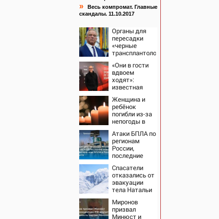
»
Весь компромат. Главные
скандалы. 11.10.2017
Органы для
пересадки
«черные
трансплантологи»
извлекали у
«Они в гости
еще живых
вдвоем
пациентов
ходят»:
известная
журналистка
Женщина и
подтвердила
ребёнок
роман
погибли из-за
Бондарчука и
непогоды в
Исаковой
Смоленске
Атаки БПЛА по
регионам
России,
последние
новости на 7
Спасатели
августа 2026:
отказались от
последствия,
эвакуации
атаки на
тела Натальи
склады
Наговицыной
Wildberries,
Миронов
с
состояние
призвал
семитысячника
пострадавших
Минюст и