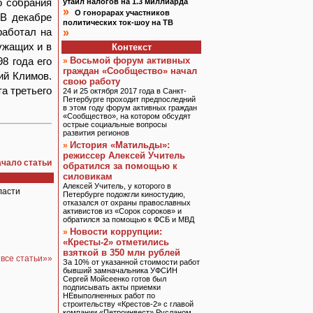
о собрания
утаил налогов на 1.3 миллиарда
»
О гонорарах участников
 В декабре
политических ток-шоу на ТВ
работал на
»
ужащих и в
Контекст
8 года его
Восьмой форум активных
»
граждан «Сообщество» начал
ий Климов.
свою работу
а третьего
24 и 25 октября 2017 года в Санкт-
Петербурге проходит предпоследний
в этом году форум активных граждан
«Сообщество», на котором обсудят
острые социальные вопросы
развития регионов
История «Матильды»:
»
режиссер Алексей Учитель
ачало статьи
обратился за помощью к
силовикам
Алексей Учитель, у которого в
ласти
Петербурге подожгли киностудию,
отказался от охраны православных
активистов из «Сорок сороков» и
обратился за помощью к ФСБ и МВД
Новости коррупции:
»
«Кресты-2» отметились
взяткой в 350 млн рублей
все статьи»»
За 10% от указанной стоимости работ
бывший замначальника УФСИН
Сергей Мойсеенко готов был
подписывать акты приемки
НЕвыполненных работ по
строительству «Крестов-2» с главой
компании «Петроинвест» Русланом