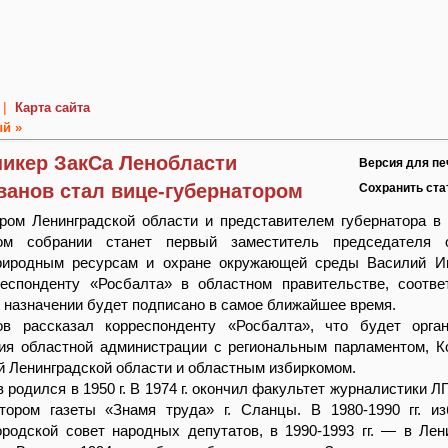
|
Карта сайта
й »
икер ЗакСа Ленобласти
Версия для пе
ванов стал вице-губернатором
Сохранить ст
ором Ленинградской области и представителем губернатора в
ном собрании станет первый заместитель председателя о
риродным ресурсам и охране окружающей среды Василий Ив
еспонденту «Росбалта» в областном правительстве, соотв
 назначении будет подписано в самое ближайшее время.
в рассказал корреспонденту «Росбалта», что будет орган
ия областной администрации с региональным парламентом, К
й Ленинградской области и областным избиркомом.
 родился в 1950 г. В 1974 г. окончил факультет журналистики Л
тором газеты «Знамя труда» г. Сланцы. В 1980-1990 гг. и
родской совет народных депутатов, в 1990-1993 гг. — в Лен