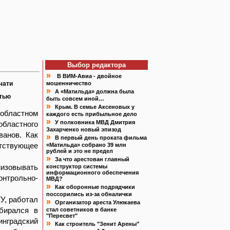
Выбор редактора
»
В ВИМ-Авиа - двойное
чати
мошенничество
»
А «Матильда» должна была
атью
быть совсем иной…
»
Крым. В семье Аксеновых у
 областном
каждого есть прибыльное дело
»
У полковника МВД Дмитрия
бластного
Захарченко новый эпизод
анов. Как
»
В первый день проката фильма
етствующее
«Матильда» собрано 39 млн
рублей и это не предел
»
За что арестован главный
изовывать
конструктор системы
информационного обеспечения
онтрольно-
МВД?
»
Как оборонные подрядчики
поссорились из-за обналички
ГУ, работал
»
Организатор ареста Улюкаева
збирался в
стал советников в банке
"Пересвет"
инградский
»
Как строитель "Зенит Арены"