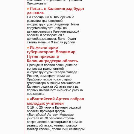
Хамхоковым
Летать в Калининград будет
»
дешевле
На совещании в Пионерском о
развитии транспортной
инфраструктуры Владимир Путин
поручил обнулить НДС на
авиаперевозки в Калининградской
области и разобраться с
ценообразованием. Билет будет
стоить меньше 9 тысяч рублей
Из жизни врио
»
губернаторов: Владимир
Путин приехал в
Калининградскую область
Президент провел совещание по
вопросам транспортной
инфраструктуры Северо-Запада
России, осмотрел терминал
Храброво, встретился с врио
губернатора Антоном Алихановым.
Калининградская область одна из
первых выполняет «майские указы»
президента
«Балтийский Артек» собрал
»
молодых учителей
С 19 по 25 июля в Калининградской
области проходит форум
«Балтийский Артек». Молодые
учителя из 70 регионов страны
встречаются с экспертами в самых
разных областях жизни, проводят
мастер-классы, тренинги и семинары