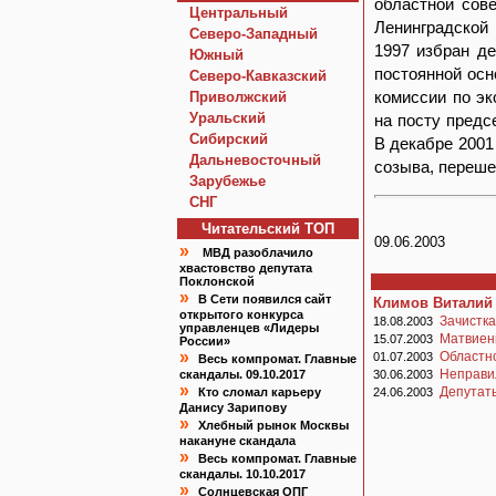
областной сове
Центральный
Ленинградской
Северо-Западный
1997 избран де
Южный
постоянной осн
Северо-Кавказский
комиссии по эк
Приволжский
Уральский
на посту предс
Сибирский
В декабре 2001
Дальневосточный
созыва, переше
Зарубежье
СНГ
Читательский TOП
09.06.2003
»
МВД разоблачило
хвастовство депутата
Поклонской
»
В Сети появился сайт
Климов Виталий
открытого конкурса
Зачистка
18.08.2003
управленцев «Лидеры
Матвиенк
15.07.2003
России»
»
Областн
01.07.2003
Весь компромат. Главные
Неправи
скандалы. 09.10.2017
30.06.2003
»
Депутат
Кто сломал карьеру
24.06.2003
Данису Зарипову
»
Хлебный рынок Москвы
накануне скандала
»
Весь компромат. Главные
скандалы. 10.10.2017
»
Солнцевская ОПГ