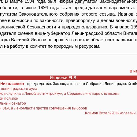
т. В марте 1994 года был избран депутатом Законодательног
 области, в июне 1994 года стал председателем парламента.
путатом Законодательного собрания второго созыва. Иванов 
ове в комиссии по законности, правопорядку и делам военносл
ологической безопасности и природопользованию. В январе 199
едателя сменил вице-губернатор Ленинградской области Витал
 года Василий Иванов не прошел в состав областного парламент
л на работу в комитет по природным ресурсам.
В н
Из досье FLB
 Николаевич
- председатель Законодательного Собрания Ленинградской об
 ленинградского аула
о получила в Ленобласти «тройку», а Сердюков «четыре с плюсом»
ой полигон
льный сенатор
ы ЗакСа Ленобласти против совмещения выборов
Климов Виталий Николаевич, 