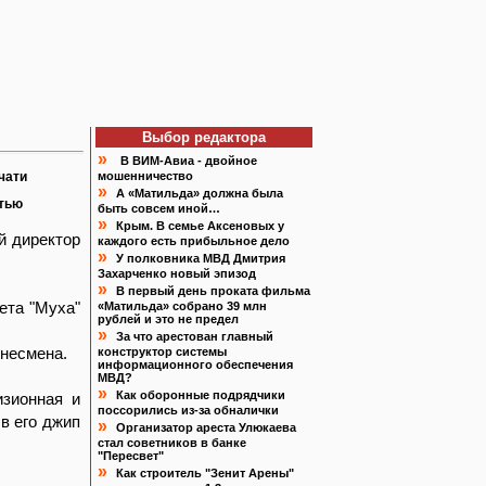
Выбор редактора
»
В ВИМ-Авиа - двойное
чати
мошенничество
»
А «Матильда» должна была
атью
быть совсем иной…
»
Крым. В семье Аксеновых у
й директор
каждого есть прибыльное дело
»
У полковника МВД Дмитрия
Захарченко новый эпизод
»
В первый день проката фильма
ета "Муха"
«Матильда» собрано 39 млн
рублей и это не предел
»
За что арестован главный
знесмена.
конструктор системы
информационного обеспечения
МВД?
»
Как оборонные подрядчики
изионная и
поссорились из-за обналички
в его джип
»
Организатор ареста Улюкаева
стал советников в банке
"Пересвет"
»
Как строитель "Зенит Арены"