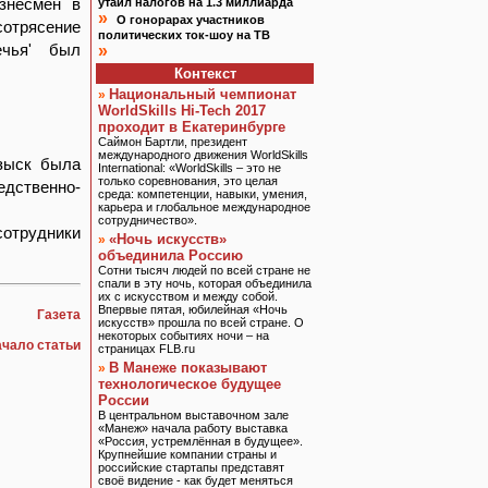
знесмен в
утаил налогов на 1.3 миллиарда
»
О гонорарах участников
сотрясение
политических ток-шоу на ТВ
ечья' был
»
Контекст
Национальный чемпионат
»
WorldSkills Hi-Tech 2017
проходит в Екатеринбурге
Саймон Бартли, президент
международного движения WorldSkills
озыск была
International: «WorldSkills – это не
только соревнования, это целая
дственно-
среда: компетенции, навыки, умения,
карьера и глобальное международное
сотрудничество».
отрудники
«Ночь искусств»
»
объединила Россию
Сотни тысяч людей по всей стране не
спали в эту ночь, которая объединила
их с искусством и между собой.
Впервые пятая, юбилейная «Ночь
Газета
искусств» прошла по всей стране. О
некоторых событиях ночи – на
ачало статьи
страницах FLB.ru
В Манеже показывают
»
технологическое будущее
России
В центральном выставочном зале
«Манеж» начала работу выставка
«Россия, устремлённая в будущее».
Крупнейшие компании страны и
российские стартапы представят
своё видение - как будет меняться