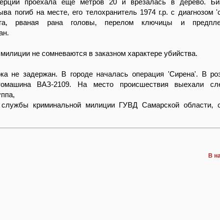
ерции проехала еще метров 20 и врезалась в дерево. Би
ыва погиб на месте, его телохранитель 1974 г.р. с диагнозом '
зга, рваная рана головы, перелом ключицы и предпл
ан.
милиции не сомневаются в заказном характере убийства.
ка не задержан. В городе началась операция 'Сирена'. В р
томашина ВАЗ-2109. На место происшествия выехали сле
уппа,
 службы криминальной милиции ГУВД Самарской области, с
В н