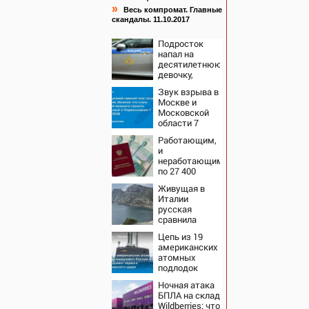
»
Весь компромат. Главные
скандалы. 11.10.2017
Подросток
напал на
десятилетнюю
девочку,
ворвавшись в
Звук взрыва в
квартиру
Москве и
Московской
области 7
августа 2026
Работающим,
года: Причины,
и
источник,
неработающим:
откуда был
по 27 400
громкий
рублей вручат
хлопок
Живущая в
пенсионерам в
Италии
сентябре -
русская
PrimaMedia.ru
сравнила
жизнь в
Цепь из 19
Европе и в
американских
Крыму
атомных
подлодок
«окружает»
Ночная атака
Россию и
БПЛА на склад
Китай: это
Wildberries: что