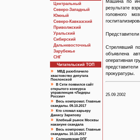
Машина по ин
Центральный
результате взр
Северо-Западный
головного мо
Южный
госпитализиров
Северо-Кавказский
Приволжский
Уральский
Представители 
Сибирский
Дальневосточный
Стрелявший по
Зарубежье
объявлена ав
СНГ
оперативная гр
Читательский TOП
представители
»
МВД разоблачило
прокуратуры.
хвастовство депутата
Поклонской
»
В Сети появился сайт
открытого конкурса
управленцев «Лидеры
25.09.2002
России»
»
Весь компромат. Главные
скандалы. 09.10.2017
»
Кто сломал карьеру
Данису Зарипову
»
Хлебный рынок Москвы
накануне скандала
»
Весь компромат. Главные
скандалы. 10.10.2017
»
Солнцевская ОПГ