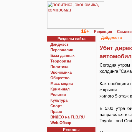
16+
|
|
Редакция
Ссылки
Дайджест »
Разделы сайта
Дайджест
Убит дире
Персоналии
автомобил
База данных
Терроризм
Сегодня утром 
Политика
холдинга "Сама
Экономика
Общество
Как сообщили п
Macc-медиа
Криминал
с крыши
Религия
жилого 9-этажн
Культура
Спорт
В 9:00 утра б
Право
направился в с
ВИДЕО на FLB.RU
Toyota Land Crui
Web-Обзор
Регионы