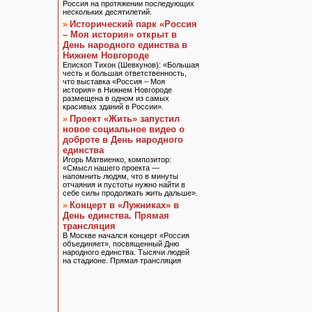
Россия на протяжении последующих
нескольких десятилетий.
Исторический парк «Россия
»
– Моя история» открыт в
День народного единства в
Нижнем Новгороде
Епископ Тихон (Шевкунов): «Большая
честь и большая ответственность,
что выставка «Россия – Моя
история» в Нижнем Новгороде
размещена в одном из самых
красивых зданий в России».
Проект «Жить» запустил
»
новое социальное видео о
доброте в День народного
единства
Игорь Матвиенко, композитор:
«Смысл нашего проекта —
напомнить людям, что в минуты
отчаяния и пустоты нужно найти в
себе силы продолжать жить дальше».
Концерт в «Лужниках» в
»
День единства. Прямая
трансляция
В Москве начался концерт «Россия
объединяет», посвященный Дню
народного единства. Тысячи людей
на стадионе. Прямая трансляция