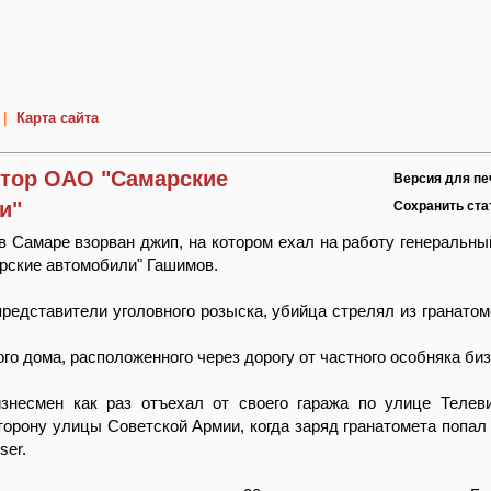
|
Карта сайта
ктор ОАО "Самарские
Версия для пе
и"
Сохранить ст
в Самаре взорван джип, на котором ехал на работу генеральны
рские автомобили" Гашимов.
редставители уголовного розыска, убийца стрелял из гранатом
ого дома, расположенного через дорогу от частного особняка би
изнесмен как раз отъехал от своего гаража по улице Телев
торону улицы Советской Армии, когда заряд гранатомета попал 
ser.