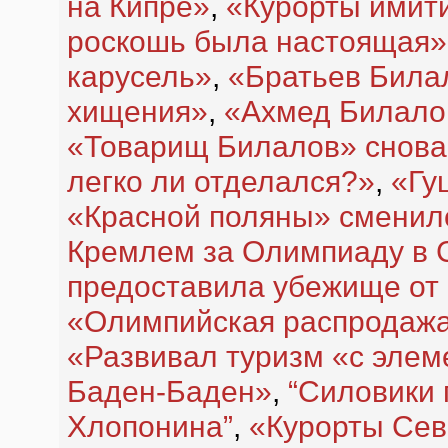
на Кипре»
,
«Курорты имити
роскошь была настоящая»
карусель»
,
«Братьев Била
хищения»
,
«Ахмед Билалов
«Товарищ Билалов» снова
легко ли отделался?»
,
«Гу
«Красной поляны» сменил
Кремлем за Олимпиаду в 
предоставила убежище от
«Олимпийская распродажа
«Развивал туризм «с эле
Баден-Баден»
,
“Силовики 
Хлопонина”
,
«Курорты Сев