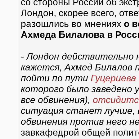
со стороны России об экс
Лондон, скорее всего, отв
разошлись во мнениях
о 
Ахмеда Билалова в Рос
- Лондон действительно н
кажется, Ахмед Билалов 
пойти по пути
Гуцериева
которого было заведено 
все обвинения),
отсидитс
ситуация станет лучше, в
обвинения против него н
завкафедрой общей поли