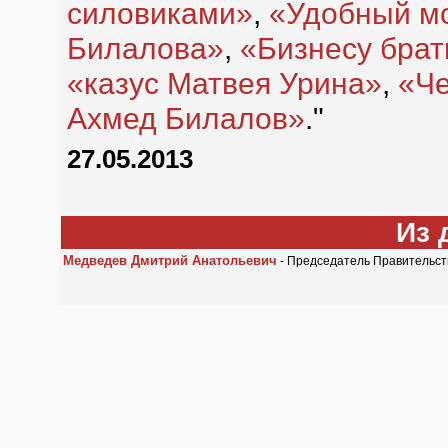
силовиками»
,
«Удобный м
Билалова»
,
«Бизнесу бра
«казус Матвея Урина»
,
«Че
Ахмед Билалов»
."
27.05.2013
Из 
Медведев Дмитрий Анатольевич
- Председатель Правительств