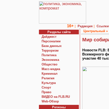
16+
|
|
Редакция
Ссылки
Центральный »
Разделы сайта
Дайджест
Мир собира
Персоналии
База данных
Новости FLB: 
Терроризм
Всемирного фе
Политика
участие 40 ты
Экономика
Общество
Macc-медиа
Криминал
Религия
Культура
Спорт
Право
ВИДЕО на FLB.RU
Web-Обзор
Регионы