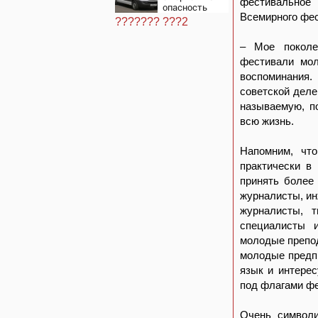
«гнилому шоу-
фестивальное
опасность
бизу»
Всемирного фес
секса
??????? ???2
– Мое поколе
фестивали мол
воспоминания.
советской деле
называемую, п
всю жизнь.
Напомним, что
практически в
принять более 
журналисты, и
журналисты, т
специалисты 
молодые препод
молодые предпр
язык и интере
под флагами ф
Очень символи