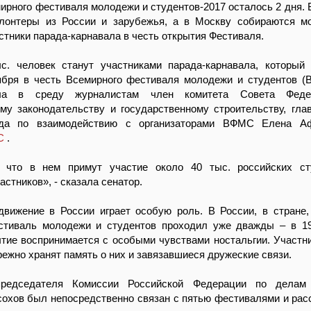
ирного фестиваля молодежи и студентов-2017 осталось 2 дня. 
лонтеры из России и зарубежья, а в Москву собираются м
стники парада-карнавала в честь открытия Фестиваля.
с. человек станут участниками парада-карнавала, который
ября в честь Всемирного фестиваля молодежи и студентов 
ла в среду журналистам член комитета Совета Феде
му законодательству и государственному строительству, гла
да по взаимодействию с организаторами ВФМС Елена Аф
С
.
 что в нем примут участие около 40 тыс. российских ст
стников», - сказала сенатор.
движение в России играет особую роль. В России, в стране,
тиваль молодежи и студентов проходил уже дважды – в 19
ытие воспринимается с особыми чувствами ностальгии. Участник
ежно хранят память о них и завязавшиеся дружеские связи.
председателя Комиссии Российской Федерации по дел
охов был непосредственно связан с пятью фестивалями и расс