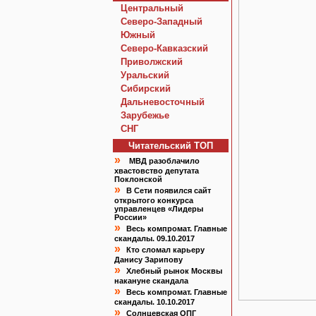
Центральный
Северо-Западный
Южный
Северо-Кавказский
Приволжский
Уральский
Сибирский
Дальневосточный
Зарубежье
СНГ
Читательский TOП
»
МВД разоблачило
хвастовство депутата
Поклонской
»
В Сети появился сайт
открытого конкурса
управленцев «Лидеры
России»
»
Весь компромат. Главные
скандалы. 09.10.2017
»
Кто сломал карьеру
Данису Зарипову
»
Хлебный рынок Москвы
накануне скандала
»
Весь компромат. Главные
скандалы. 10.10.2017
»
Солнцевская ОПГ