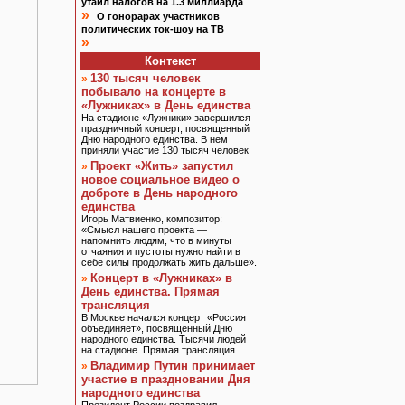
утаил налогов на 1.3 миллиарда
»
О гонорарах участников
политических ток-шоу на ТВ
»
Контекст
130 тысяч человек
»
побывало на концерте в
«Лужниках» в День единства
На стадионе «Лужники» завершился
праздничный концерт, посвященный
Дню народного единства. В нем
приняли участие 130 тысяч человек
Проект «Жить» запустил
»
новое социальное видео о
доброте в День народного
единства
Игорь Матвиенко, композитор:
«Смысл нашего проекта —
напомнить людям, что в минуты
отчаяния и пустоты нужно найти в
себе силы продолжать жить дальше».
Концерт в «Лужниках» в
»
День единства. Прямая
трансляция
В Москве начался концерт «Россия
объединяет», посвященный Дню
народного единства. Тысячи людей
на стадионе. Прямая трансляция
Владимир Путин принимает
»
участие в праздновании Дня
народного единства