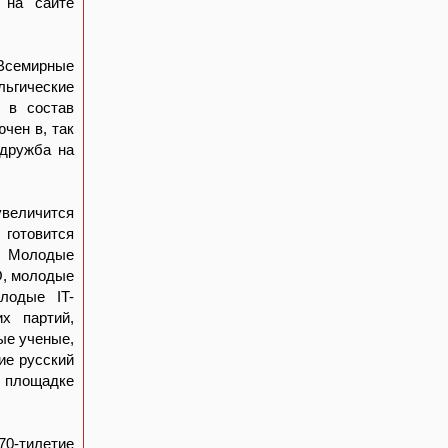
я
на сайте
Всемирные
льгические
л в состав
чен в, так
 дружба на
величится
 готовится
т. Молодые
О, молодые
лодые IT-
х партий,
ые ученые,
ие русский
й площадке
70-тилетие