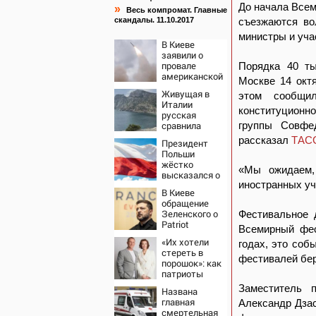
До начала Всем
»
Весь компромат. Главные
скандалы. 11.10.2017
съезжаются во
министры и уча
В Киеве
заявили о
провале
Порядка 40 ты
американской
Москве 14 окт
операции
Живущая в
этом сообщи
«Убей
Италии
лучника»
конституционно
русская
против России
сравнила
группы Совфе
жизнь в
рассказал
ТАС
Президент
Европе и в
Польши
Крыму
жёстко
«Мы ожидаем,
высказался о
иностранных уча
бандеровцах и
В Киеве
их идеологии
обращение
Зеленского о
Фестивальное 
Patriot
Всемирный фес
назвали
«Их хотели
годах, это соб
«комедией»
стереть в
фестивалей бер
порошок»: как
патриоты
Рыбин и
Заместитель 
Названа
Сенчукова
главная
Александр Дзас
бросили вызов
смертельная