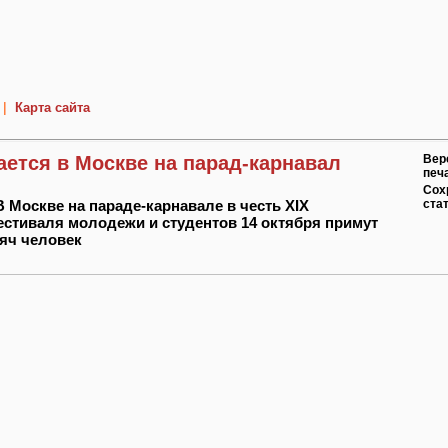
|
Карта сайта
ется в Москве на парад-карнавал
Вер
печ
Сох
В Москве на параде-карнавале в честь XIX
ста
стиваля молодежи и студентов 14 октября примут
сяч человек