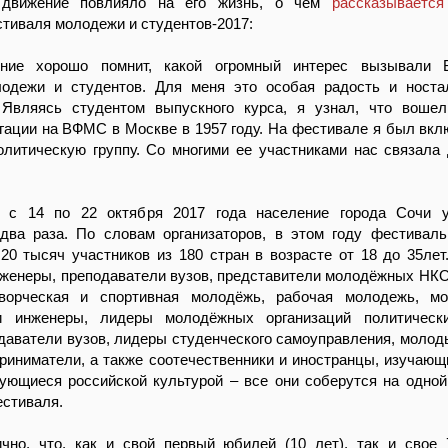
 движение повлияло на его жизнь, о чем
рассказываетс
тиваля молодежи и студентов-2017:
ние хорошо помнит, какой огромный интерес вызывали 
одежи и студентов. Для меня это особая радость и носта
 Являясь студентом выпускного курса, я узнал, что воше
гации на ВФМС в Москве в 1957 году. На фестивале я был вклю
олитическую группу. Со многими ее участниками нас связала
 с 14 по 22 октября 2017 года население города Сочи у
 два раза. По словам организаторов, в этом году фестиваль
20 тысяч участников из 180 стран в возрасте от 18 до 35ле
нженеры, преподаватели вузов, представители молодёжных НК
ворческая и спортивная молодёжь, рабочая молодежь, мо
и инженеры, лидеры молодёжных организаций политически
аватели вузов, лидеры студенческого самоуправления, молод
иниматели, а также соотечественники и иностранцы, изучающ
сующиеся российской культурой – все они соберутся на одно
естиваля.
чно, что, как и свой первый юбилей (10 лет), так и свое 