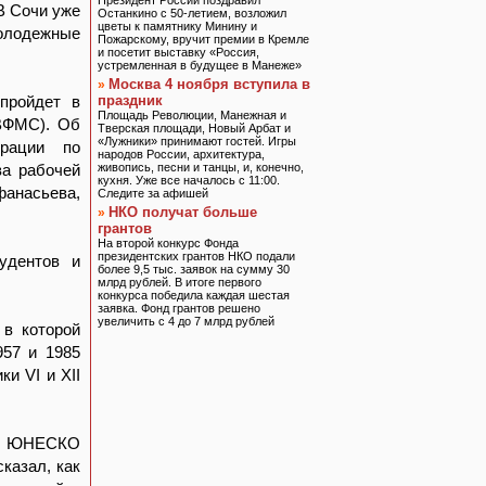
Президент России поздравил
В Сочи уже
Останкино с 50-летием, возложил
цветы к памятнику Минину и
олодежные
Пожарскому, вручит премии в Кремле
и посетит выставку «Россия,
устремленная в будущее в Манеже»
Москва 4 ноября вступила в
»
 пройдет в
праздник
Площадь Революции, Манежная и
(ВФМС). Об
Тверская площади, Новый Арбат и
«Лужники» принимают гостей. Игры
рации по
народов России, архитектура,
ва рабочей
живопись, песни и танцы, и, конечно,
кухня. Уже все началось с 11:00.
анасьева,
Следите за афишей
НКО получат больше
»
грантов
На второй конкурс Фонда
президентских грантов НКО подали
удентов и
более 9,5 тыс. заявок на сумму 30
млрд рублей. В итоге первого
конкурса победила каждая шестая
заявка. Фонд грантов решено
увеличить с 4 до 7 млрд рублей
 в которой
57 и 1985
и VI и XII
ам ЮНЕСКО
казал, как