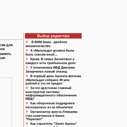
Выбор редактора
»
В ВИМ-Авиа - двойное
сия для
мошенничество
ати
»
А «Матильда» должна была
ранить
быть совсем иной…
тью
»
Крым. В семье Аксеновых у
каждого есть прибыльное дело
»
У полковника МВД Дмитрия
Захарченко новый эпизод
»
В первый день проката фильма
«Матильда» собрано 39 млн
рублей и это не предел
»
За что арестован главный
конструктор системы
информационного обеспечения
МВД?
»
Как оборонные подрядчики
поссорились из-за обналички
»
Организатор ареста Улюкаева
стал советников в банке
"Пересвет"
»
Как строитель "Зенит Арены"