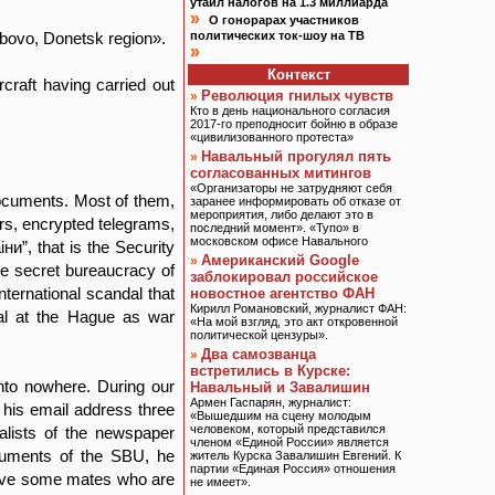
утаил налогов на 1.3 миллиарда
»
О гонорарах участников
rabovo, Donetsk region».
политических ток-шоу на ТВ
»
Контекст
rcraft having carried out
Революция гнилых чувств
»
Кто в день национального согласия
2017-го преподносит бойню в образе
«цивилизованного протеста»
Навальный прогулял пять
»
согласованных митингов
«Организаторы не затрудняют себя
documents. Most of them,
заранее информировать об отказе от
мероприятия, либо делают это в
rs, encrypted telegrams,
последний момент». «Тупо» в
московском офисе Навального
ни”, that is the Security
Американский Google
»
he secret bureaucracy of
заблокировал российское
nternational scandal that
новостное агентство ФАН
Кирилл Романовский, журналист ФАН:
nal at the Hague as war
«На мой взгляд, это акт откровенной
политической цензуры».
Два самозванца
»
встретились в Курске:
to nowhere. During our
Навальный и Завалишин
Армен Гаспарян, журналист:
his email address three
«Вышедшим на сцену молодым
человеком, который представился
lists of the newspaper
членом «Единой России» является
uments of the SBU, he
житель Курска Завалишин Евгений. К
партии «Единая Россия» отношения
 have some mates who are
не имеет».