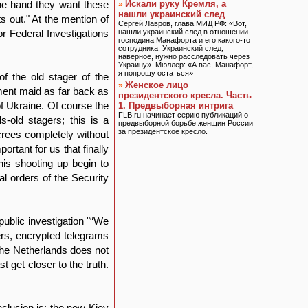
one hand they want these
Искали руку Кремля, а
»
нашли украинский след
s out." At the mention of
Сергей Лавров, глава МИД РФ: «Вот,
or Federal Investigations
нашли украинский след в отношении
господина Манафорта и его какого-то
сотрудника. Украинский след,
наверное, нужно расследовать через
Украину». Мюллер: «А вас, Манафорт,
я попрошу остаться»
f the old stager of the
Женское лицо
»
ment maid as far back as
президентского кресла. Часть
 Ukraine. Of course the
1. Предвыборная интрига
FLB.ru начинает серию публикаций о
s-old stagers; this is a
предвыборной борьбе женщин России
за президентское кресло.
crees completely without
rtant for us that finally
his shooting up begin to
l orders of the Security
ublic investigation "“We
ers, encrypted telegrams
the Netherlands does not
st get closer to the truth.
nclusion is: the new Kiev