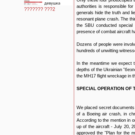
девушка
authorities is responsible f
найдена
??????? ???2
мертвой
generals hide the truth and li
resonant plane crash. The thi
the SBU conducted special me
presence of combat aircraft h
Dozens of people were involve
hundreds of unwitting witnesse
In the meantime we expect th
depths of the Ukrainian "безпе
the MH17 flight wreckage in th
SPECIAL OPERATION OF 
We placed secret documents o
of a Boeing air crash, in ch
According to the mention in on
up of the aircraft - July 20,
approved the "Plan for the m