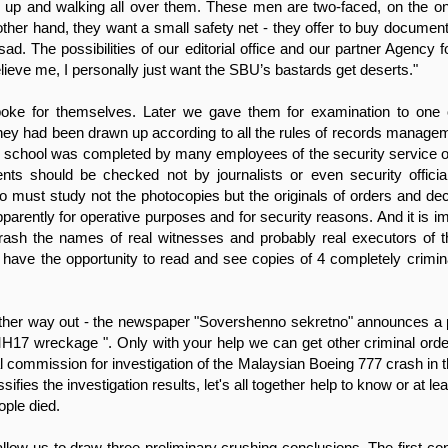
em up and walking all over them. These men are two-faced, on the 
other hand, they want a small safety net - they offer to buy document
. The possibilities of our editorial office and our partner Agency f
lieve me, I personally just want the SBU’s bastards get deserts."
ke for themselves. Later we gave them for examination to one o
hey had been drawn up according to all the rules of records manage
school was completed by many employees of the security service of
nts should be checked not by journalists or even security official
o must study not the photocopies but the originals of orders and de
arently for operative purposes and for security reasons. And it is impo
crash the names of real witnesses and probably real executors of t
have the opportunity to read and see copies of 4 completely crimina
 other way out - the newspaper "Sovershenno sekretno" announces a p
H17 wreckage ". Only with your help we can get other criminal ord
l commission for investigation of the Malaysian Boeing 777 crash in 
ifies the investigation results, let's all together help to know or at lea
ople died.
llow us to draw three preliminary crushing conclusions. The first co