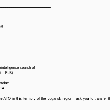
__________________________
al
intelligence search of
t – FLB)
kraine
014
the ATO in this territory of the Lugansk region I ask you to transfer