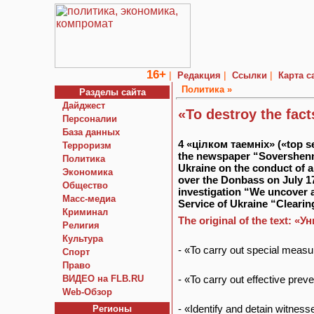
16+
|
|
|
Редакция
Ссылки
Карта с
Политика »
Разделы сайта
Дайджест
«To destroy the fact
Персоналии
База данных
4 «цiлком таемнiх» («top se
Терроризм
the newspaper “Sovershenno
Политика
Ukraine on the conduct of a
Экономика
over the Donbass on July 1
Общество
investigation “We uncover 
Macc-медиа
Service of Ukraine “Clearing
Криминал
The original оf the text
Религия
Культура
- «To carry out special measur
Спорт
Право
ВИДЕО на FLB.RU
- «To carry out effective pre
Web-Обзор
- «Identify and detain witnesse
Регионы