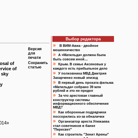
Выбор редактора
»
В ВИМ-Авиа - двойное
Версия
мошенничество
для
»
А «Матильда» должна была
печати
быть совсем иной…
osal of
Сохранить
»
Крым. В семье Аксеновых у
статью
rvice of
каждого есть прибыльное дело
»
 sky
У полковника МВД Дмитрия
Захарченко новый эпизод
»
В первый день проката фильма
ty
«Матильда» собрано 39 млн
рублей и это не предел
»
За что арестован главный
конструктор системы
информационного обеспечения
МВД?
»
Как оборонные подрядчики
поссорились из-за обналички
»
Организатор ареста Улюкаева
2014»
стал советников в банке
"Пересвет"
»
Как строитель "Зенит Арены"