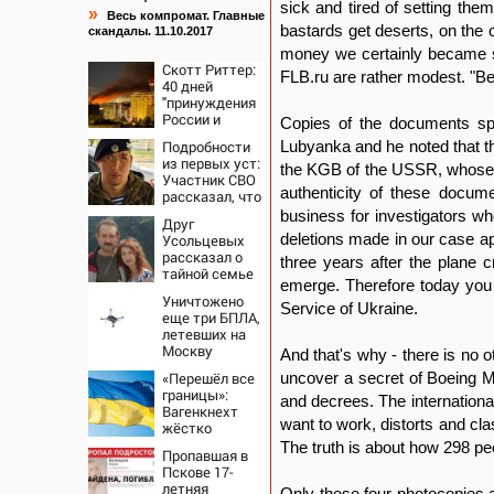
sick and tired of setting th
»
Весь компромат. Главные
bastards get deserts, on the 
скандалы. 11.10.2017
money we certainly became sad
Скотт Риттер:
FLB.ru are rather modest. "Be
40 дней
"принуждения
России и
Copies of the documents spo
Путина" резко
Подробности
Lubyanka and he noted that t
приблизили
из первых уст:
крах режима
the KGB of the USSR, whose 
Участник СВО
Зеленского
authenticity of these docume
рассказал, что
спасло его в
business for investigators wh
Друг
схватке с
deletions made in our case app
Усольцевых
медведем
рассказал о
three years after the plane 
тайной семье
emerge. Therefore today you 
бизнесмена
Уничтожено
Service of Ukraine.
еще три БПЛА,
летевших на
Москву
And that's why - there is no
«Перешёл все
uncover a secret of Boeing M
границы»:
and decrees. The internationa
Вагенкнехт
want to work, distorts and class
жёстко
ответила
The truth is about how 298 pe
Пропавшая в
послу
Пскове 17-
Украины
летняя
Only these four photocopies a