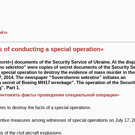
айта
s of conducting a special operation»
cret») documents of the Security Service of Ukraine. At the disp
 sekretno” were copies of secret documents of the Security Se
 special operation to destroy the evidence of mass murder in the
7, 2014. The newspaper “Sovershenno sekretno” initiates an
a secret of Boeing MH17 wreckage”. The operation of the Securi
”. Part 1.
: «Уничтожить факты проведения специальной операции»
es to destroy the facts of a special operation».
ventive measures among witnesses of special operations on July 17, 
s of the civil aircraft explosion».