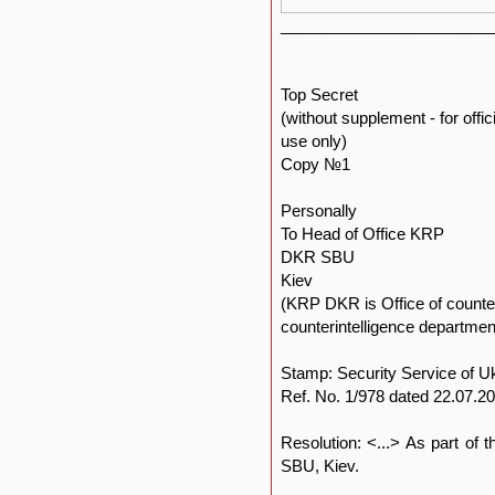
________________________
Top Secret
(without supplement - for offici
use only)
Copy №1
Personally
To Head of Office KRP
DKR SBU
Kiev
(KRP DKR is Office of counter
counterintelligence departmen
Stamp: Security Service of U
Ref. No. 1/978 dated 22.07.2
Resolution: <...> As part of 
SBU, Kiev.