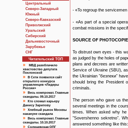
Центральный
Северо-Западный
- «To regroup the servicemen w
Южный
Северо-Кавказский
- «As part of a special opera
Приволжский
combat missions in the specif
Уральский
Сибирский
SOURCE OF PHOTOCOPI
Дальневосточный
Зарубежье
To distrust own eyes - this 
СНГ
as judged by the holes of pa
Читательский TOП
plans and decrees are written
»
МВД разоблачило
хвастовство депутата
Service of Ukraine (SBU), as 
Поклонской
the Ukrainian "безпеки" have 
»
В Сети появился сайт
открытого конкурса
should bring the President 
управленцев «Лидеры
criminals.
России»
»
Весь компромат. Главные
скандалы. 09.10.2017
The person who gave us the
»
Кто сломал карьеру
Данису Зарипову
several meetings in the cou
»
Хлебный рынок Москвы
times. When asked why he t
накануне скандала
»
"Sovershenno sekretno". W
Весь компромат. Главные
скандалы. 10.10.2017
answered something like this:
»
Солнцевская ОПГ