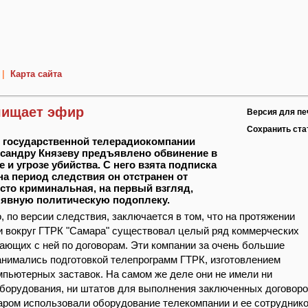
|
Карта сайта
чищает эфир
Версия для пе
Сохранить ст
 государственной телерадиокомпании
сандру Князеву предъявлено обвинение в
 и угрозе убийства. С него взята подписка
на период следствия он отстранен от
сто криминальная, на первый взгляд,
 явную политическую подоплеку.
 по версии следствия, заключается в том, что на протяжении
и вокруг ГТРК "Самара" существовал целый ряд коммерческих
тающих с ней по договорам. Эти компании за очень большие
анимались подготовкой телепрограмм ГТРК, изготовлением
мпьютерных заставок. На самом же деле они не имели ни
борудования, ни штатов для выполнения заключенных договор
аром использовали оборудование телекомпании и ее сотруднико