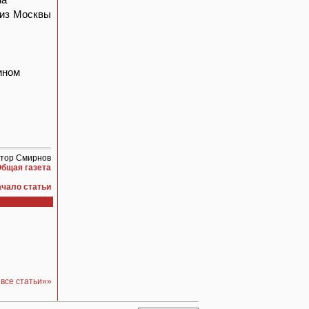
 из Москвы
ином
ктор Смирнов
бщая газета
ачало статьи
 все статьи»»