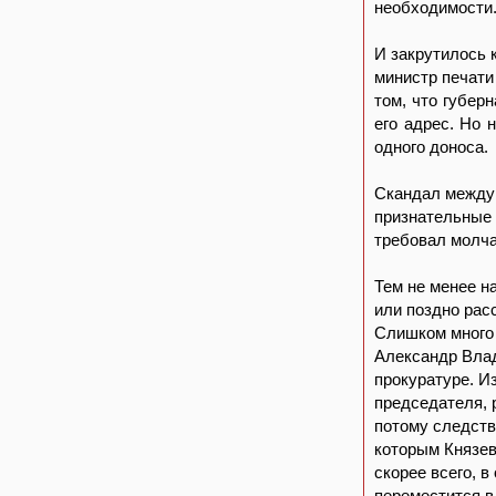
необходимости
И закрутилось 
министр печати
том, что губер
его адрес. Но 
одного доноса.
Скандал между 
признательные 
требовал молча
Тем не менее н
или поздно рас
Слишком много 
Александр Влад
прокуратуре. И
председателя, р
потому следств
которым Князев
скорее всего, 
переместится в