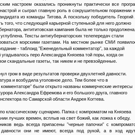
рским настроем оказались проникнуты практически все прог
 настрой и сыграл главную роль в сокрушительном поражении 
ндидата из команды Титова. А поскольку победитель Георгий
ть того, что следующей карьерной ступенькой для него должно
убернатора, антититовская кампания была не только продолжена
 углублена. Тексты антигубернаторских телепередач стали
роваться мэрскими газетами. На местном рынке СМИ появило
издание - таблоид "Еженедельный комментатор", за каждой
й угадывалось перо Александра Князева той поры, когда он
вои скандальные газеты, так никем и не превзойденные.
янул гром в виде результатов проверки двухлетней давности.
атура и возбудила уголовное дело. Тем более что в
комментаторе" были открыто названы коммерческие интересы
курора Александра Ефремова и его большого друга, главного
нспектора по Самарской области Андрея Когтева.
по классическому сценарию. Папка с компроматом на Князева
нии лучших времен, всплыв на свет божий, как ложка к обеду.
ников ведь всегда припасены "черные папочки" с компромат
 давности они не имеют, всегда под рукой, а в ход иду