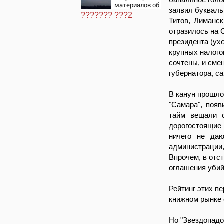
для нее
материалов об
хаосом
заявил букваль
НЛО - Новости
??????? ???2
на Вести.ru
Титов, Лиманск
отразилось на 
президента (ух
крупных налого
сочтены, и сме
губернатора, с
В канун прошло
"Самара", появ
тайм вещали о
дорогостоящие
ничего не да
администрации,
Впрочем, в отст
оглашения убий
Рейтинг этих п
книжном рынке 
Но "Звездопадом