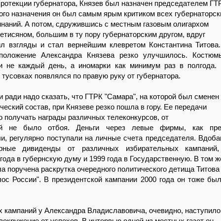
протекции губернатора, Князев был назначен председателем ГТ
того назначения он был самым ярым критиком всех губернаторск
инаний. А потом, сдружившись с местным газовым олигархом
тисяном, большим в ту пору губернаторским другом, вдруг
ил взгляды и стал вернейшим клевретом Константина Титова
положение Александра Князева резко улучшилось. Костюм
и не каждый день, а иномарки как минимум раз в полгода.
 тусовках появлялся по правую руку от губернатора.
 ради надо сказать, что ГТРК "Самара", на которой был сменен
ческий состав, при Князеве резко пошла в гору. Ее передачи
о получать награды различных телеконкурсов, от
ей не было отбоя. Деньги через левые фирмы, как пре
и, регулярно поступали на личные счета председателя. Вдоба
рные дивиденды от различных избирательных кампаний,
года в губернскую думу и 1999 года в Государственную. В том ж
а поручена раскрутка очередного политического детища Титова
лос России". В президентской кампании 2000 года он тоже бы
х кампаний у Александра Владиславовича, очевидно, наступило
вокружение от успехов. В интервью одной из местных газет он