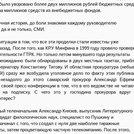
было уворовано более двух миллионов рублей бюджетных сред
ра миллионов средств из внебюджетных фондов.
ная история, до боли знакомая каждому руководителю
 да и не только, СМИ.
итуации в том, что все эти проделки стали известны уже
назад. После того, как КРУ Минфина в 1999 году провело провер
тельности ГТРК. Но только летом минувшего года результаты
неожиданно были обнародованы в двух местных газетах, приб
ернатору Константину Титову. И областная прокуратура (небы
й!) сразу же возбудила уголовное дело по факту этих публика
 незадолго до этого самарский прокурор Александр Ефрем
 своей пресс-конференции в том, что в его ведомстве не читают
 на подписку. С чего это у господина прокурора вдруг 
нтерес?
й теленачальник Александр Князев, выпускник Литературного
ндидат филологических наук, специалист по Пушкину и
начинал с того, что создал с нуля две наиболее тиражные
ты, затем процветающую частную телекомпанию. После этого,