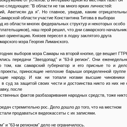
но следующее: "В области не так много ярких личностей:
ий, Аветисян да я". Но главное, увидав, каким отрицательн
Самарской области участие Константина Титова в выборах
од из области многих федеральных структур и некоторых особо
плательщиков), наш герой решил, что дни самарского начальник
нил ориентацию. Князев пересел в лодку заклятого друга
амарского мэра Георгия Лиманского.
годних выборов мэра Самары на второй кнопке, где вещает ГТР
ились передачи "Звездопад" и "63-й регион". Они еженедельн
 том, как самарский губернатор и его присные то и дел
 проекты, приносящие неплохие барыши определенной группе
ющие народу. И как ни топали ногами высшие чиновники 
 в суд за защитой своих чести и достоинства никто из них не 
авку, после
ственных фактов разбазаривания народных средств, тоже никто
ередач стремительно рос. Дело дошло до того, что на местном
стали продаваться видеокассеты с их записями.
" и "63-м регионом" дело не ограничилось.