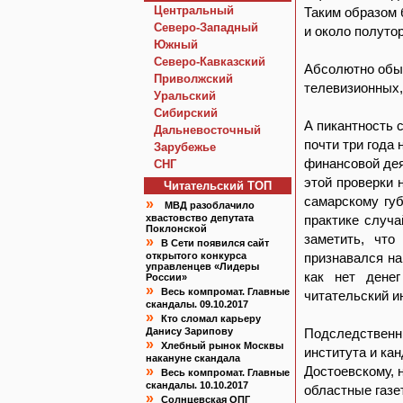
Центральный
Таким образом 
Северо-Западный
и около полуто
Южный
Северо-Кавказский
Абсолютно обыч
Приволжский
телевизионных,
Уральский
Сибирский
А пикантность с
Дальневосточный
почти три года 
Зарубежье
финансовой дея
СНГ
этой проверки 
Читательский TOП
самарскому губ
»
МВД разоблачило
хвастовство депутата
практике случа
Поклонской
заметить, что
»
В Сети появился сайт
открытого конкурса
признавался на
управленцев «Лидеры
как нет денег
России»
»
Весь компромат. Главные
читательский и
скандалы. 09.10.2017
»
Кто сломал карьеру
Данису Зарипову
Подследственны
»
Хлебный рынок Москвы
института и ка
накануне скандала
»
Достоевскому, 
Весь компромат. Главные
скандалы. 10.10.2017
областные газе
»
Солнцевская ОПГ