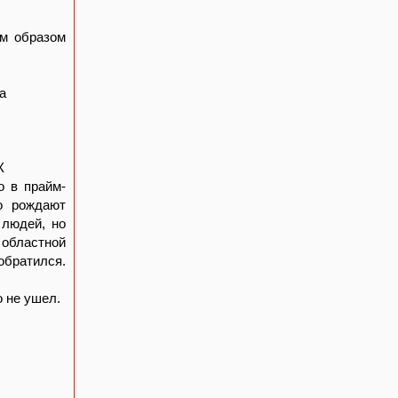
ым образом
а
К
о в прайм-
о рождают
 людей, но
областной
обратился.
 не ушел.