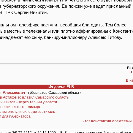
з губернаторского окружения. Ее поиски уже ведет присланный
ВГТРК Сергей Никитин.
ональном телеэфире наступит всеобщая благодать. Тем более
ные местные телеканалы или плотно аффилированы с Констант
ринадлежат его сыну, банкиру-миллионеру Алексею Титову.
Ви
О
В н
Из досье FLB
н Алексеевич
- губернатор Самарской области
р Артяков возглавил Самарскую область
ин Титов – через тернии у власти
крестился от кормильца
е встряхнули силовую вертикаль
л для губернатора
Титов Константин Алексеевич,
ечати ЭЛ 77-2212 от 29.12.1999 г. FLB - зарегистрированный товарный знак.