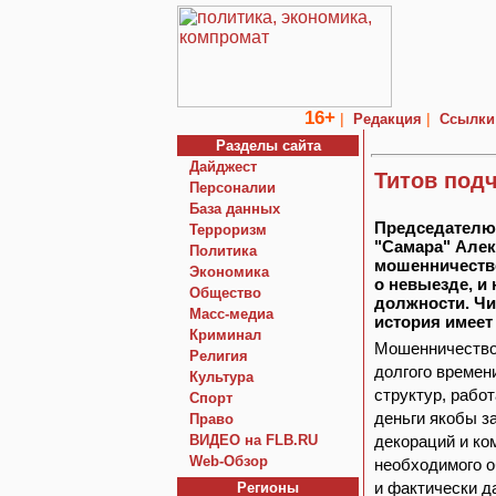
16+
|
|
Редакция
Ссылки
Разделы сайта
Дайджест
Титов под
Персоналии
База данных
Председателю
Терроризм
"Самара" Алек
Политика
мошенничестве
Экономика
о невыезде, и 
Общество
должности. Чи
Macc-медиа
история имеет
Криминал
Мошенничество,
Религия
долгого времен
Культура
структур, рабо
Спорт
деньги якобы з
Право
ВИДЕО на FLB.RU
декораций и ко
Web-Обзор
необходимого о
и фактически д
Регионы