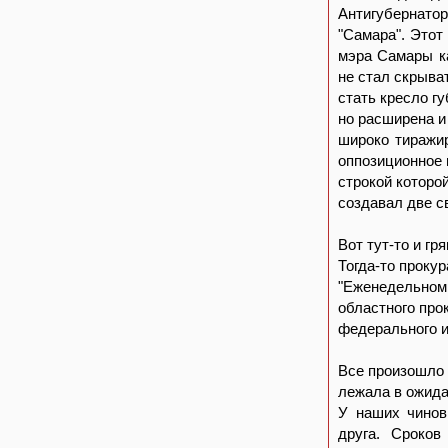
Антигубернато
"Самара". Этот
мэра Самары ка
не стал скрыва
стать кресло г
но расширена и
широко тиражи
оппозиционное 
строкой которо
создавал две с
Вот тут-то и гр
Тогда-то прокур
"Еженедельном 
областного про
федерального и
Все произошло 
лежала в ожида
У наших чинов
друга. Сроков