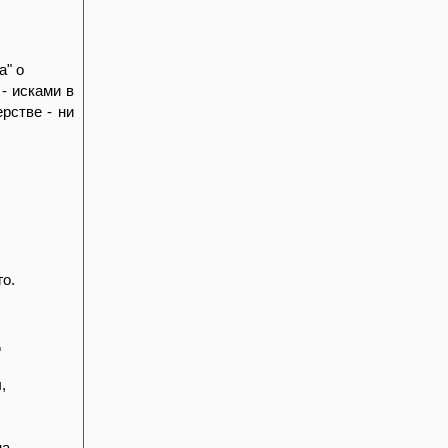
а" о
- исками в
рстве - ни
о.
д
,
на