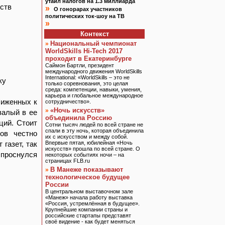
утаил налогов на 1.3 миллиарда
ств
»
О гонорарах участников
политических ток-шоу на ТВ
»
Контекст
Национальный чемпионат
»
WorldSkills Hi-Tech 2017
проходит в Екатеринбурге
Саймон Бартли, президент
международного движения WorldSkills
International: «WorldSkills – это не
ку
только соревнования, это целая
среда: компетенции, навыки, умения,
карьера и глобальное международное
лиженных к
сотрудничество».
«Ночь искусств»
»
валый в ее
объединила Россию
ций. Стоит
Сотни тысяч людей по всей стране не
спали в эту ночь, которая объединила
ов честно
их с искусством и между собой.
 газет, так
Впервые пятая, юбилейная «Ночь
искусств» прошла по всей стране. О
проснулся
некоторых событиях ночи – на
страницах FLB.ru
В Манеже показывают
»
технологическое будущее
России
В центральном выставочном зале
«Манеж» начала работу выставка
«Россия, устремлённая в будущее».
Крупнейшие компании страны и
российские стартапы представят
своё видение - как будет меняться