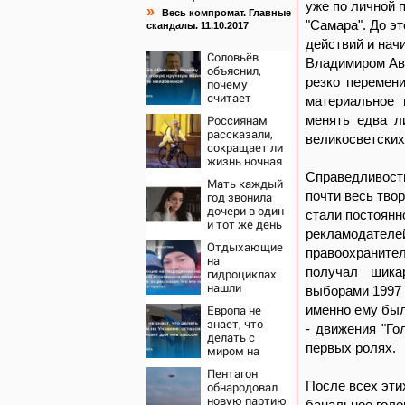
уже по личной 
»
Весь компромат. Главные
"Самара". До э
скандалы. 11.10.2017
действий и нач
Соловьёв
Владимиром Аве
объяснил,
резко перемен
почему
считает
материальное 
новую
Россиянам
менять едва л
крупную
рассказали,
войну в
великосветских
сокращает ли
Европе
жизнь ночная
неизбежной
работа
Справедливости
Мать каждый
почти весь твор
год звонила
дочери в один
стали постоянн
и тот же день
рекламодател
и молчала —
Отдыхающие
причина
правоохранител
на
раскрылась
получал шика
гидроциклах
слишком
нашли
выборами 1997 
поздно:
одинокого
история одной
Европа не
именно ему был
испуганного
семьи
знает, что
мальчика на
- движения "Го
делать с
лодке: он
первых ролях.
миром на
рассказал, что
Украине:
его папа
Пентагон
остановка
нырнул и
После всех эти
обнародовал
боев грозит
пропал
новую партию
банальное голо