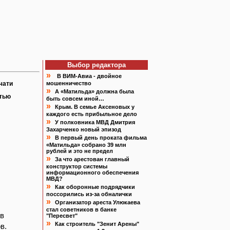
Выбор редактора
»
В ВИМ-Авиа - двойное
чати
мошенничество
»
А «Матильда» должна была
атью
быть совсем иной…
»
Крым. В семье Аксеновых у
каждого есть прибыльное дело
»
У полковника МВД Дмитрия
Захарченко новый эпизод
»
В первый день проката фильма
«Матильда» собрано 39 млн
рублей и это не предел
»
За что арестован главный
конструктор системы
информационного обеспечения
МВД?
»
Как оборонные подрядчики
поссорились из-за обналички
»
Организатор ареста Улюкаева
стал советников в банке
ов
"Пересвет"
»
Как строитель "Зенит Арены"
в.