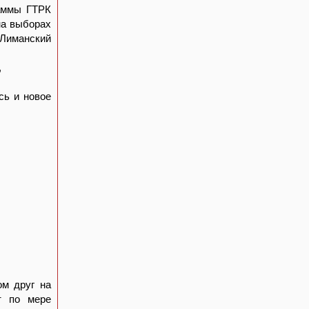
раммы ГТРК
на выборах
 Лиманский
,
сь и новое
ом друг на
т по мере