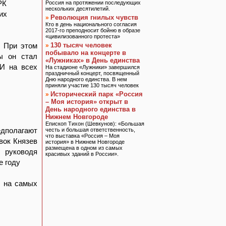
РК
Россия на протяжении последующих
нескольких десятилетий.
их
Революция гнилых чувств
»
Кто в день национального согласия
2017-го преподносит бойню в образе
«цивилизованного протеста»
. При этом
130 тысяч человек
»
побывало на концерте в
ы он стал
«Лужниках» в День единства
 И на всех
На стадионе «Лужники» завершился
праздничный концерт, посвященный
Дню народного единства. В нем
приняли участие 130 тысяч человек
Исторический парк «Россия
»
– Моя история» открыт в
День народного единства в
Нижнем Новгороде
Епископ Тихон (Шевкунов): «Большая
дполагают
честь и большая ответственность,
что выставка «Россия – Моя
вок Князев
история» в Нижнем Новгороде
размещена в одном из самых
 руководя
красивых зданий в России».
е году
л на самых