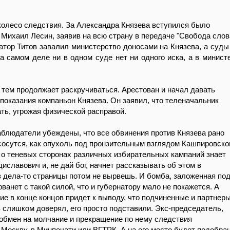
.
колесо следствия. За Александра Князева вступился было
 Михаил Лесин, заявив на всю страну в передаче "Свобода слов
натор Титов завалил министерство доносами на Князева, а суды 
на самом деле ни в одном суде нет ни одного иска, а в министе
тем продолжает раскручиваться. Арестован и начал давать
показания компаньон Князева. Он заявил, что теленачальник
ть, угрожая физической расправой.
аблюдатели убеждены, что все обвинения против Князева рано
сосутся, как опухоль под пронзительным взглядом Кашпировског
о теневых сторонах различных избирательных кампаний знает
иславович и, не дай бог, начнет рассказывать об этом в
з дела-то страницы потом не вырвешь. И бомба, заложенная по
ванет с такой силой, что и губернатору мало не покажется. А
ие в конце концов придет к выводу, что подчиненные и партнеры
 слишком доверял, его просто подставили. Экс-председатель,
в обмен на молчание и прекращение по нему следствия
 Москву, в Минпечати или ВГТРК. А на его место будет подобра