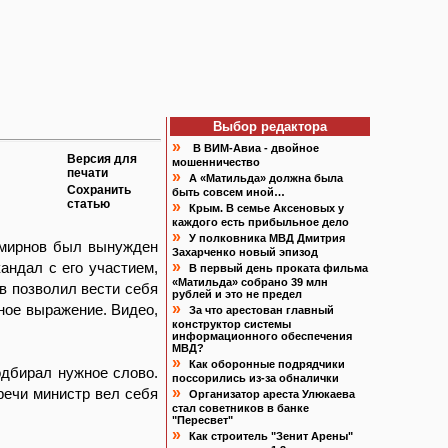
Выбор редактора
»
В ВИМ-Авиа - двойное
Версия для
мошенничество
печати
»
А «Матильда» должна была
Сохранить
быть совсем иной…
статью
»
Крым. В семье Аксеновых у
каждого есть прибыльное дело
»
У полковника МВД Дмитрия
Смирнов был вынужден
Захарченко новый эпизод
»
андал с его участием,
В первый день проката фильма
«Матильда» собрано 39 млн
в позволил вести себя
рублей и это не предел
»
ное выражение. Видео,
За что арестован главный
конструктор системы
информационного обеспечения
МВД?
»
Как оборонные подрядчики
одбирал нужное слово.
поссорились из-за обналички
»
тречи министр вел себя
Организатор ареста Улюкаева
стал советников в банке
"Пересвет"
»
Как строитель "Зенит Арены"