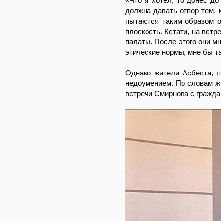
«Что я хотел, то донес д
должна давать отпор тем, 
пытаются таким образом о
плоскость. Кстати, на вст
палаты. После этого они мн
этические нормы, мне бы та
Однако жители Асбеста,
п
недоумением. По словам ж
встречи Смирнова с гражда