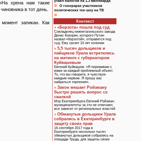
утаил налогов на 1.3 миллиарда
 «На хрена нам такие
»
О гонорарах участников
чиновника в тот день.
политических ток-шоу на ТВ
»
Контекст
момент запикан. Как
«Борзота» пошла под суд
»
Совладелец нижнетагильского завода
Денис Кокорин, которого Путин
назвал «борзотой», отправится под
суд. Ему грозит 10 лет колонии
5,5 тысяч дольщиков и
»
пайщиков Урала встретились
на митинге с губернатором
Куйвашевым
Евгений Куйвашев: «Я переживаю с
вами за каждый проблемный объект.
То, что вы говорите, я чувствую
каждым нервом. Я прошу вас
набраться терпения».
Закон мешает Ройзману
»
быстро решить вопрос со
свалкой
Мэр Екатеринбурга Евгений Ройзман:
муниципалитеты за это не отвечают,
все зависит от региональных властей
Обманутые дольщики Урала
»
собрались в Екатеринбурге в
защиту своих прав
16 сентября 2017 года в
Екатеринбурге несколько тысяч
обманутых дольщиков собрались на
площади Труда, для защиты своих