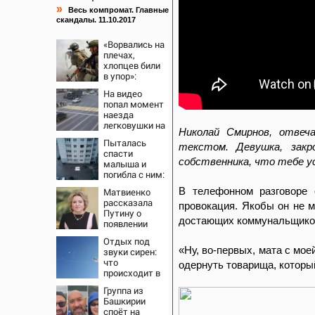
»
Весь компромат. Главные
скандалы. 11.10.2017
«Ворвались на
плечах,
хлопцев били
в упор»:
Алексеево-
На видео
Дружковка
попал момент
стала
наезда
могильником
легковушки на
для «птах
Николай Смирнов, отвеч
пешеходов,
Мадьяра»
Пыталась
где
текстом. Девушка, зак
спасти
пострадали
собственника, что тебе у
малыша и
минимум
погибла с ним:
восемь
женщина
человек
В телефонном разговоре
Матвиенко
разбилась
06/08/2026 –
рассказала
насмерть на
провокация. Якобы он не м
Новости
Путину о
глазах у детей
достающих коммунальщиков
появлении
06/08/2026 –
моды на
Новости
Отдых под
семью и
«Ну, во-первых, мата с мо
звуки сирен:
детей у
что
одернуть товарища, которы
российских
происходит в
студентов
Сочи на фоне
Группа из
массированных
Башкирии
атак
споёт на