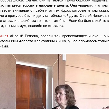
о собравшихся. Сейчас они пытаются таким образом надавить.
кто пытается воровать народные деньги. Они увидели, что там 
твести внимание от себя и от тех фраз, которые я там сказа
рече и прокурор был, и депутат областной думы Сергей Чепиков
е сказали спасибо за то, что я там был. Если бы был какой-то
м, как минимум, спасибо не сказали».
ишет
«Новый Регион», восприняли происходящее иначе – он
ительницы Асбеста Капитолины Линич, у нее сложилось только
нами.