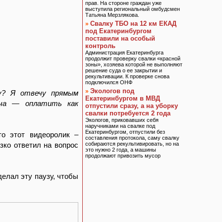
прав. На стороне граждан уже
выступила региональный омбудсмен
Татьяна Мерзлякова.
Свалку ТБО на 12 км ЕКАД
»
под Екатеринбургом
поставили на особый
контроль
Администрация Екатеринбурга
продолжит проверку свалки «красной
зоны», хозяева которой не выполняют
решение суда о ее закрытии и
рекультивации. К проверке снова
подключился ОНФ
Экологов под
»
у? Я отвечу прямым
Екатеринбургом в МВД
ача — оплатить как
отпустили сразу, а на уборку
свалки потребуется 2 года
Экологов, приковавших себя
наручниками на свалке под
Екатеринбургом, отпустили без
то этот видеоролик –
составления протокола, саму свалку
зко ответил на вопрос
собираются рекультивировать, но на
это нужно 2 года, а машины
продолжают привозить мусор
делал эту паузу, чтобы