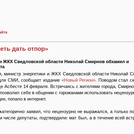
айта
еть дать отпор»
 и ЖКХ Сведловской области Николай Смирнов обхамил и
та
я, министр энергетики и ЖКХ Сведловской области Николай 
 для СМИ, сообщает издание
«Новый Регион»
. Поводом стал ск
де Асбесте 14 февраля. Встречаясь с жителями города, Смирно
 позволил себе в общении с горожанами использовать нецензур
е, попало в интернет.
атегорично заявил, что нецензурно не выражался, а только п
ом числе депутаты, подтвердили: мат был, а в течение всей вс