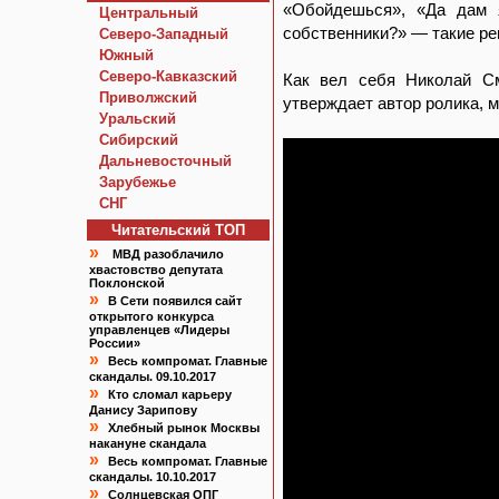
«Обойдешься», «Да дам я
Центральный
собственники?» — такие ре
Северо-Западный
Южный
Северо-Кавказский
Как вел себя Николай См
Приволжский
утверждает автор ролика, 
Уральский
Сибирский
Дальневосточный
Зарубежье
СНГ
Читательский TOП
»
МВД разоблачило
хвастовство депутата
Поклонской
»
В Сети появился сайт
открытого конкурса
управленцев «Лидеры
России»
»
Весь компромат. Главные
скандалы. 09.10.2017
»
Кто сломал карьеру
Данису Зарипову
»
Хлебный рынок Москвы
накануне скандала
»
Весь компромат. Главные
скандалы. 10.10.2017
»
Солнцевская ОПГ