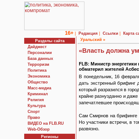
16+
|
|
|
Редакция
Ссылки
Карта с
Уральский »
Разделы сайта
Дайджест
«Власть должна ум
Персоналии
База данных
FLB: Министр энергетики
Терроризм
обматерил жителей Асбес
Политика
Экономика
В понедельник, 16 феврал
Общество
дать экстренный брифинг
Macc-медиа
который разразился в горо
Криминал
крайне разнузданно и даже
Религия
запечатлевшее происходяще
Культура
Спорт
Сам Смирнов на брифинге к
Право
Но участники встречи, в т
ВИДЕО на FLB.RU
развязно.
Web-Обзор
Регионы