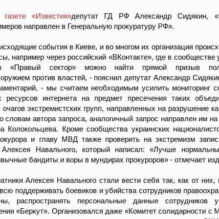
 газете «Известия»
депутат ГД РФ Александр Сидякин, «
меров направлен в Генеральную прокуратуру РФ».
сходящие события в Киеве, и во многом их организация происх
сы, например через российский «ВКонтакте», где в сообществе 
ов «Правый сектор» можно найти прямой призыв пол
оружием против властей, - пояснил депутат Александр Сидяки
ламентарий, - мы считаем необходимым усилить мониторинг 
х ресурсов интернета на предмет пресечения таких объед
 очагов экстремистских групп, направленных на разрушение ка
По словам автора запроса, аналогичный запрос направлен им на
 Колокольцева. Кроме сообщества украинских националист
рокурора и главу МВД также проверить на экстремизм записи
 Алексея Навального, который написал: «Лучше нормальн
ивычные бандиты и воры в мундирах прокуроров» - отмечает изд
ратники Алексея Навального стали вести себя так, как от них, 
всю поддерживать боевиков и убийства сотрудников правоохр
ны, распространять персональные данные сотрудников ук
ния «Беркут». Организовался даже «Комитет солидарности с 