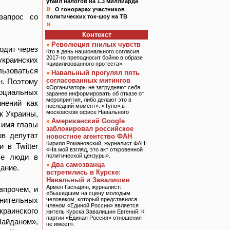
утаил налогов на 1.3 миллиарда
»
О гонорарах участников
запрос со
политических ток-шоу на ТВ
»
Контекст
Революция гнилых чувств
»
одит через
Кто в день национального согласия
2017-го преподносит бойню в образе
украинских
«цивилизованного протеста»
ьзоваться
Навальный прогулял пять
»
согласованных митингов
н. Поэтому
«Организаторы не затрудняют себя
социальных
заранее информировать об отказе от
мероприятия, либо делают это в
инений как
последний момент». «Тупо» в
московском офисе Навального
к Украины,
Американский Google
»
 имя главы
заблокировал российское
ов депутат
новостное агентство ФАН
Кирилл Романовский, журналист ФАН:
 в Twitter
«На мой взгляд, это акт откровенной
ые люди в
политической цензуры».
Два самозванца
»
ание.
встретились в Курске:
Навальный и Завалишин
Армен Гаспарян, журналист:
впрочем, и
«Вышедшим на сцену молодым
анительных
человеком, который представился
членом «Единой России» является
раинского
житель Курска Завалишин Евгений. К
партии «Единая Россия» отношения
Майданом»,
не имеет».