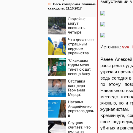
выпустивший в 
»
Весь компромат. Главные
скандалы. 11.10.2017
Людей не
могут
опознать:
четыре
человека
Что делать со
сгорели
страшным
заживо в
Источник:
vvv_
вирусом
страшном
украинства
ДТП на трассе
07/08/2026 –
Ранее Алексей
"С каждым
Новости
годом меня
расстрела судь
тянет сюда":
угроза и прояв
певица Алсу
приехала в
ведь сегодня в
Отставка
татарскую
по этому пов
канцлера
деревню, где
Германии
Навального выс
прошло ее
Мерца:
детство
месседж госпо
последние
07/08/2026 –
Наталья
жизнью, но и т
новости на 7
Новости
Андрейченко
августа 2026 и
журналистам.
упрятала дочь
прогнозы
в
Кременчуге, с
психиатрическую
свое подтверж
Слуцкая
клинику
считает, что
убитых и ранен
судьи на