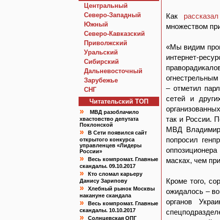
Центральный
Северо-Западный
Как
рассказал
Южный
множеством при
Северо-Кавказский
Приволжский
«Мы видим прои
Уральский
интернет-ресур
Сибирский
праворадикал
Дальневосточный
огнестрельным 
Зарубежье
– отметил пар
СНГ
сетей и други
Читательский TOП
организованных
»
МВД разоблачило
так и России. 
хвастовство депутата
Поклонской
МВД Владимира
»
В Сети появился сайт
попросил генп
открытого конкурса
управленцев «Лидеры
оппозиционера
России»
»
Весь компромат. Главные
масках, чем пр
скандалы. 09.10.2017
»
Кто сломал карьеру
Кроме того, со
Данису Зарипову
»
Хлебный рынок Москвы
ожидалось – во
накануне скандала
органов Украи
»
Весь компромат. Главные
скандалы. 10.10.2017
спецподразделе
»
Солнцевская ОПГ