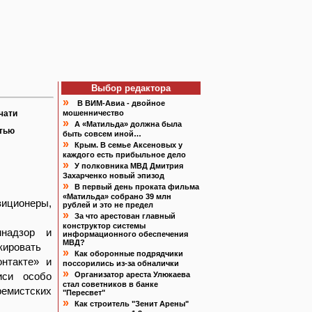
Выбор редактора
»
В ВИМ-Авиа - двойное
чати
мошенничество
»
А «Матильда» должна была
атью
быть совсем иной…
»
Крым. В семье Аксеновых у
каждого есть прибыльное дело
»
У полковника МВД Дмитрия
Захарченко новый эпизод
»
В первый день проката фильма
«Матильда» собрано 39 млн
зиционеры,
рублей и это не предел
»
За что арестован главный
конструктор системы
мнадзор и
информационного обеспечения
МВД?
кировать
»
Как оборонные подрядчики
нтакте» и
поссорились из-за обналички
»
иси особо
Организатор ареста Улюкаева
стал советников в банке
ремистских
"Пересвет"
»
Как строитель "Зенит Арены"