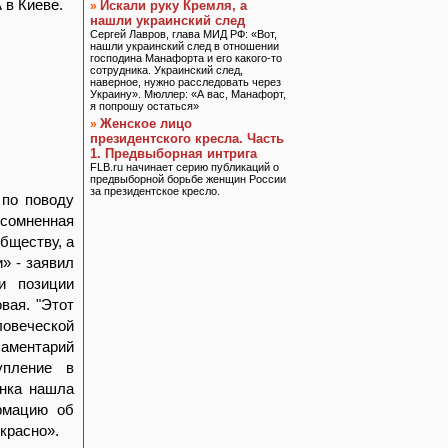
 в Киеве.
Искали руку Кремля, а
»
нашли украинский след
Сергей Лавров, глава МИД РФ: «Вот,
нашли украинский след в отношении
господина Манафорта и его какого-то
сотрудника. Украинский след,
наверное, нужно расследовать через
Украину». Мюллер: «А вас, Манафорт,
я попрошу остаться»
Женское лицо
»
президентского кресла. Часть
1. Предвыборная интрига
FLB.ru начинает серию публикаций о
предвыборной борьбе женщин России
за президентское кресло.
 по поводу
есомненная
бществу, а
» - заявил
и позиции
вая. "Этот
ловеческой
ламентарий
упление в
енка нашла
рмацию об
красно».