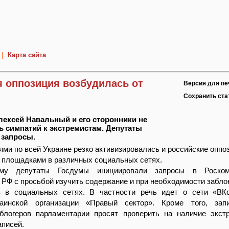
|
Карта сайта
я оппозиция возбудилась от
Версия для пе
Сохранить ст
лексей Навальный и его сторонники не
ь симпатий к экстремистам. Депутаты
 запросы.
ями по всей Украине резко активизировались и российские оппо
 площадками в различных социальных сетях.
му депутаты Госдумы инициировали запросы в Роско
 РФ с просьбой изучить содержание и при необходимости забло
 в социальных сетях. В частности речь идет о сети «ВКо
раинской организации «Правый сектор». Кроме того, зап
блогеров парламентарии просят проверить на наличие экст
аписей.