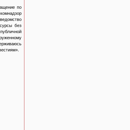
ращение по
скомнадзор
 ведомство
есурсы без
 публичной
руженному
держиваюсь
вестиям».