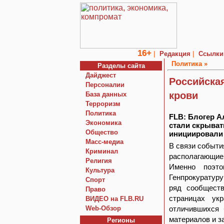
16+
|
|
Редакция
Ссылки
Политика »
Разделы сайта
Дайджест
Российска
Персоналии
крови
База данных
Терроризм
Политика
FLB: Блогер А
Экономика
стали скрыват
Общество
инициировали
Macc-медиа
В связи событи
Криминал
располагающие
Религия
Именно поэто
Культура
Генпрокуратуру
Спорт
ряд сообществ
Право
страницах ук
ВИДЕО на FLB.RU
Web-Обзор
отличившихся 
материалов и з
Регионы