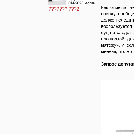
ОИ-2026 могли
бы дать
Как отметил д
??????? ???2
больше баллов
поводу сообще
Гуменнику
должен следить
воспользуется
суда и следств
площадкой для
мятежу». И есл
мнения, что это
Запрос депута