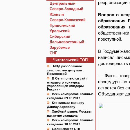
реорганизации 
Центральный
Северо-Западный
Южный
Вопрос о неп
Северо-Кавказский
образования 
Приволжский
образования
Уральский
общественники
Сибирский
преступной.
Дальневосточный
Зарубежье
В Госдуме жал
СНГ
написал письм
Читательский TOП
достоверность 
»
МВД разоблачило
хвастовство депутата
Поклонской
— Факты говор
»
В Сети появился сайт
процедуры по 
открытого конкурса
управленцев «Лидеры
остается без с
России»
»
Объединяют дв
Весь компромат. Главные
скандалы. 09.10.2017
»
Кто сломал карьеру
Данису Зарипову
»
Хлебный рынок Москвы
накануне скандала
»
Весь компромат. Главные
скандалы. 10.10.2017
»
Солнцевская ОПГ