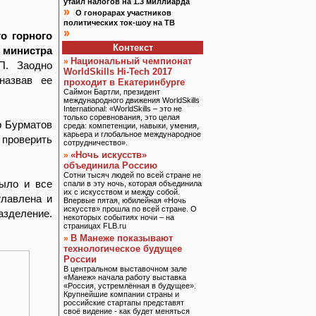
утаил налогов на 1.3 миллиарда
»
О гонорарах участников
политических ток-шоу на ТВ
»
о горного
Контекст
 министра
Национальный чемпионат
»
. Заодно
WorldSkills Hi-Tech 2017
назвав ее
проходит в Екатеринбурге
Саймон Бартли, президент
международного движения WorldSkills
International: «WorldSkills – это не
только соревнования, это целая
р Бурматов
среда: компетенции, навыки, умения,
карьера и глобальное международное
 проверить
сотрудничество».
«Ночь искусств»
»
объединила Россию
Сотни тысяч людей по всей стране не
было и все
спали в эту ночь, которая объединила
их с искусством и между собой.
главлена и
Впервые пятая, юбилейная «Ночь
искусств» прошла по всей стране. О
азделение.
некоторых событиях ночи – на
страницах FLB.ru
В Манеже показывают
»
технологическое будущее
России
В центральном выставочном зале
«Манеж» начала работу выставка
«Россия, устремлённая в будущее».
Крупнейшие компании страны и
российские стартапы представят
своё видение - как будет меняться