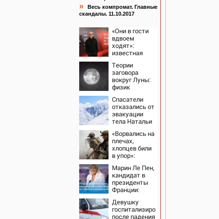
»
Весь компромат. Главные
скандалы. 11.10.2017
«Они в гости
вдвоем
ходят»:
известная
журналистка
Теории
подтвердила
заговора
роман
вокруг Луны:
Бондарчука и
физик
Исаковой
поставил под
Спасатели
сомнение
отказались от
снимки NASA
эвакуации
тела Натальи
Наговицыной
«Ворвались на
с
плечах,
семитысячника
хлопцев били
в упор»:
Алексеево-
Марин Ле Пен,
Дружковка
кандидат в
стала
президенты
могильником
Франции:
для «птах
биография,
Мадьяра»
Девушку
личная жизнь,
госпитализировали
как относится
после падения