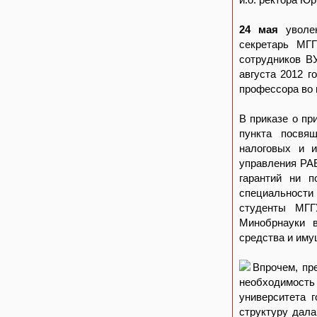
24 мая
уволен
секретарь МГ
сотрудников В
августа 2012 
профессора во 
В приказе о п
пункта посвя
налоговых и 
управления РА
гарантий ни п
специальности
студенты МГГ
Минобрнауки 
средства и иму
Впрочем, пр
необходимость
университета 
структуру дал