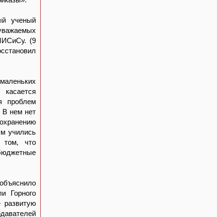
ый ученый
уважаемых
МИСиСу. (9
осстановил
 маленьких
 касается
я проблем
. В нем нет
охранению
ым учились
 том, что
бюджетные
 объяснило
ли Горного
е развитую
одавателей