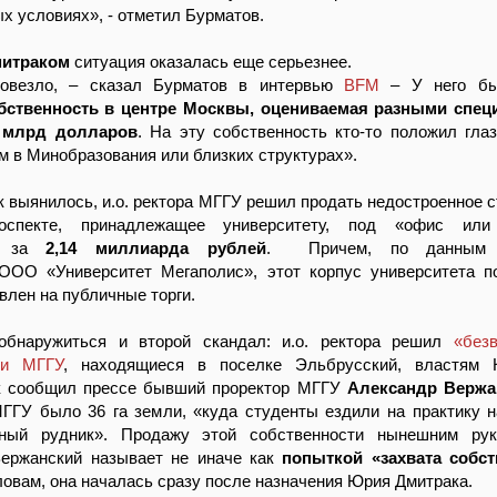
ых условиях», - отметил Бурматов.
итраком
ситуация оказалась еще серьезнее.
повезло, – сказал Бурматов в интервью
BFM
– У него б
бственность в центре Москвы, оцениваемая разными спец
 млрд долларов
. На эту собственность кто-то положил гла
 в Минобразования или близких структурах».
ак выянилось, и.о. ректора МГГУ решил продать недостроенное с
оспекте, принадлежащее университету, под «офис ил
а» за
2,14 миллиарда рублей
. Причем, по данным а
ООО «Университет Мегаполис», этот корпус университета п
влен на публичные торги.
обнаружиться и второй скандал: и.о. ректора решил
«без
ли МГГУ
, находящиеся в поселке Эльбрусский, властям К
 сообщил прессе бывший проректор МГГУ
Александр Вержа
МГГУ было 36 га земли, «куда студенты ездили на практику 
ный рудник». Продажу этой собственности нынешним рук
Вержанский называет не иначе как
попыткой «захвата собст
словам, она началась сразу после назначения Юрия Дмитрака.