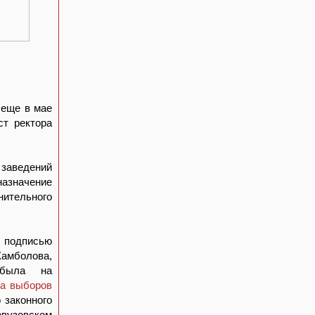
 еще в мае
ст ректора
заведений
назначение
нительного
 подписью
Камболова,
 была на
ра выборов
 законного
евузовском