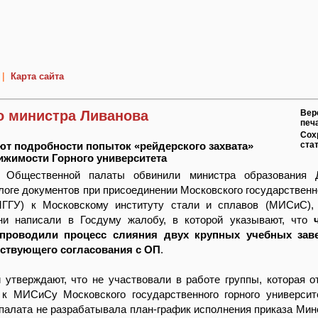
|
Карта сайта
о министра Ливанова
Вер
печ
Сох
т подробности попыток «рейдерского захвата»
ста
ижимости Горного университета
и Общественной палаты обвинили министра образования 
логе документов при присоединении Московского государственно
МГГУ) к Московскому институту стали и сплавов (МИСиС),
ни написали в Госдуму жалобу, в которой указывают, что
проводили процесс слияния двух крупных учебных зав
ствующего согласования с ОП
.
утверждают, что не участвовали в работе группы, которая о
 к МИСиСу Московского государственного горного университ
алата не разрабатывала план-график исполнения приказа Мин