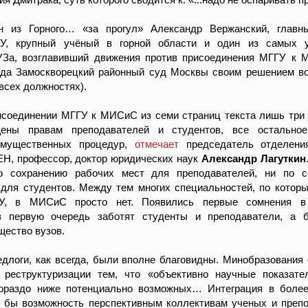
 из Горного… «за прогул» Александр Вержанский, главн
ГУ, крупный учёный в горной области и один из самых 
УЗа, возглавивший движения против присоединения МГГУ к 
года Замоскворецкий районный суд Москвы своим решением в
всех должностях).
рисоединении МГГУ к МИСиС из семи страниц текста лишь три
щены правам преподавателей и студентов, все остальное
имущественных процедур,
отмечает
председатель отделени
ЕН, профессор, доктор юридических наук
Александр Лагуткин
о сохранению рабочих мест для преподавателей, ни по с
 для студентов. Между тем многих специальностей, по котор
У, в МИСиС просто нет. Появились первые сомнения в
в первую очередь заботят студенты и преподаватели, а 
щество вузов.
едлоги, как всегда, были вполне благовидны. Минобразования
 реструктуризации тем, что «объективно научные показате
гораздо ниже потенциально возможных… Интеграция в боле
а бы возможность перспективным коллективам ученых и преп