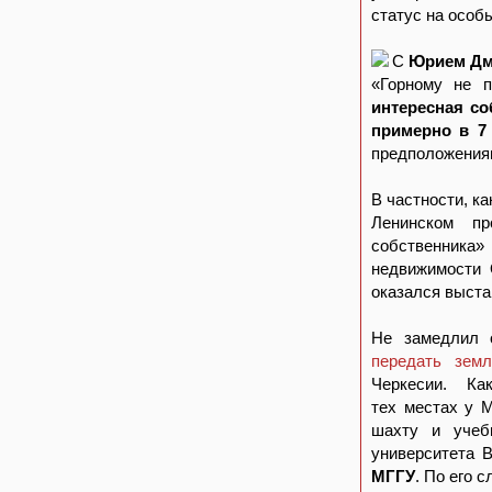
статус на особ
С
Юрием Дм
«Горному не 
интересная со
примерно в 7
предположениям
В частности, к
Ленинском пр
собственник
недвижимости 
оказался выста
Не замедлил 
передать зем
Черкесии. Как
тех местах у 
шахту и учеб
университета 
МГГУ
. По его 