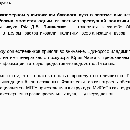
вузов.
равомерном уничтожении базового вуза в системе высшег
России является одним из звеньев преступной политики
 и науки РФ Д.В. Ливанова»
— говорится в жалобе ОП
 в целом раскритиковали политику реорганизации вузов, 
обу общественников приняли во внимание. Единоросс Владими
о на имя генерального прокурора Юрия Чайки с требованием
информации, которую предоставило ведомство Ливанова.
ят о том, что согласовательных процедур по слиянию не 
ликвидации были незаконны. Фактически горная отрасль обез
пециалистов. МГГУ присоединили к структуре МИСиСа как подр
а совершенно разнопрофильных вуза, — утверждает он.