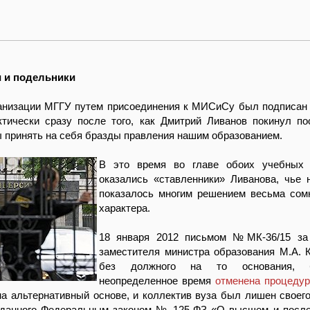
 и подельники
ганизации МГГУ путем присоединения к МИСиСу был подписан
ктически сразу после того, как Дмитрий Ливанов покинул по
принять на себя бразды правления нашим образованием.
В это время во главе обоих учебных 
оказались «ставленники» Ливанова, чье 
показалось многим решением весьма сом
характера.
18 января 2012 письмом №МК-36/15 за
заместителя министра образования М.А. 
без должного на то основания,
неопределенное время
отменена процеду
 альтернативный основе, и коллектив вуза был лишен своего
 данного Федеральным законом № 125-ФЗ «О высшем и посл