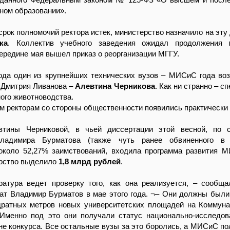
ном образовании».
 срок полномочий ректора истек, министерство назначило на эту
ка
. Коллектив учебного заведения ожидал продолжения 
середине мая вышел приказ о реорганизации МГГУ.
года один из крупнейших технических вузов – МИСиС года воз
 Дмитрия Ливанова –
Алевтина Черникова
. Как ни странно – с
ого животноводства.
м ректорам со стороны общественности появились практически 
втины Черниковой, в чьей диссертации этой весной, по 
Владимира Бурматова (также чуть ранее обвиненного в п
около 52,27% заимствований, входила программа развития 
арство выделило
1,8 млрд рублей
.
ратура ведет проверку того, как она реализуется, – сообщ
ат Владимир Бурматов в мае этого года. ¬– Они должны были
дратных метров новых университетских площадей на Коммуна
 Именно под это они получали статус национально-исследов
не конкурса. Все остальные вузы за это боролись, а МИСиС по