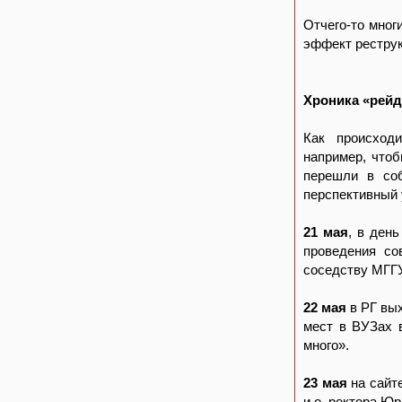
Отчего-то мног
эффект рестру
Хроника «рейд
Как происход
например, чтоб
перешли в со
перспективный 
21 мая
, в ден
проведения со
соседству МГГУ
22 мая
в РГ вых
мест в ВУЗах в
много».
23 мая
на сайт
и.о. ректора Юр