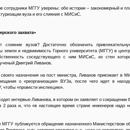
ие сотрудники МГГУ уверены: обе истории – закономерный и п
ктуризации вуза и его слияния с МИСиС.
ерского захвата»
ит слияние вузов? Достаточно обозначить привлекательн
ы земли и недвижимость Горного университета (МГГУ) в цент
бственность соседствующего с ним МИСиС, из стен котор
ученый Дмитрий Ливанов.
ь своего назначения на пост министра, Ливанов приезжает в 
вещания о «реорганизации» ВУЗа, после чего идет в нахо
, чтобы «провести инспекцию».
одит интервью Ливанова, в котором он заявляет о сокращении
 2 раза и, что «в настоящее время стране инженеров надо н
е МГГУ публикуется обращение назначенного Министерством о
ия Дмитрака, суть которого сводится к: «...надо не оспаривать п