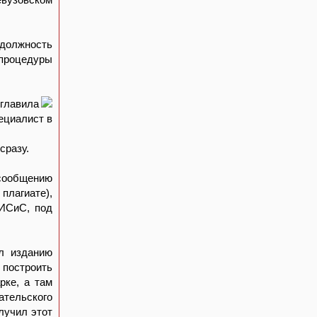
 должность
процедуры
главила
пециалист в
сразу.
сообщению
лагиате),
МИСиС, под
ал изданию
 построить
рке, а там
ательского
лучил этот