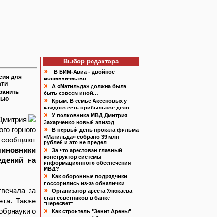
Выбор редактора
»
В ВИМ-Авиа - двойное
сия для
мошенничество
ати
»
А «Матильда» должна была
ранить
быть совсем иной…
тью
»
Крым. В семье Аксеновых у
каждого есть прибыльное дело
»
У полковника МВД Дмитрия
Дмитрия
Захарченко новый эпизод
»
го горного
В первый день проката фильма
«Матильда» собрано 39 млн
 сообщают
рублей и это не предел
»
чиновники
За что арестован главный
конструктор системы
едений на
информационного обеспечения
МВД?
»
Как оборонные подрядчики
поссорились из-за обналички
»
твечала за
Организатор ареста Улюкаева
стал советников в банке
ета. Также
"Пересвет"
»
обрнауки о
Как строитель "Зенит Арены"