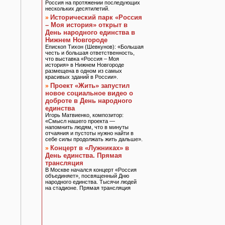
Россия на протяжении последующих
нескольких десятилетий.
Исторический парк «Россия
»
– Моя история» открыт в
День народного единства в
Нижнем Новгороде
Епископ Тихон (Шевкунов): «Большая
честь и большая ответственность,
что выставка «Россия – Моя
история» в Нижнем Новгороде
размещена в одном из самых
красивых зданий в России».
Проект «Жить» запустил
»
новое социальное видео о
доброте в День народного
единства
Игорь Матвиенко, композитор:
«Смысл нашего проекта —
напомнить людям, что в минуты
отчаяния и пустоты нужно найти в
себе силы продолжать жить дальше».
Концерт в «Лужниках» в
»
День единства. Прямая
трансляция
В Москве начался концерт «Россия
объединяет», посвященный Дню
народного единства. Тысячи людей
на стадионе. Прямая трансляция