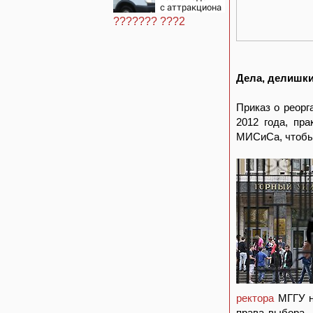
к России и
с аттракциона
Украине,
в городском
прогноз на
??????? ???2
парке
выборы
президента
Франции 2027,
последние
новости
Дела, делишки
Приказ о реор
2012 года, пра
МИСиСа, чтобы 
ректора
МГГУ на
права выбора,