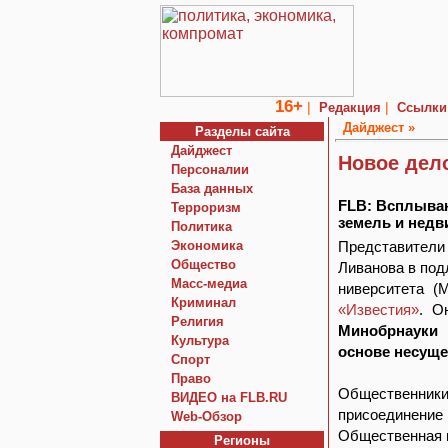
16+
|
|
Редакция
Ссылки
Дайджест »
Разделы сайта
Дайджест
Новое дел
Персоналии
База данных
FLB: Всплываю
Терроризм
земель и недв
Политика
Экономика
Представител
Общество
Ливанова в под
Macc-медиа
ниверситета (
Криминал
«Известия»
. О
Религия
Минобрнауки 
Культура
основе несуще
Спорт
Право
Общественники 
ВИДЕО на FLB.RU
присоединение
Web-Обзор
Общественная п
Регионы