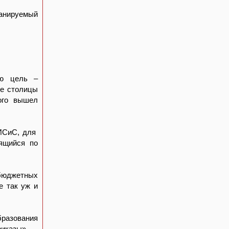
ланируемый
ую цель –
ре столицы
ого вышел
МИСиС, для
дящийся по
 бюджетных
е так уж и
бразования
риказы».