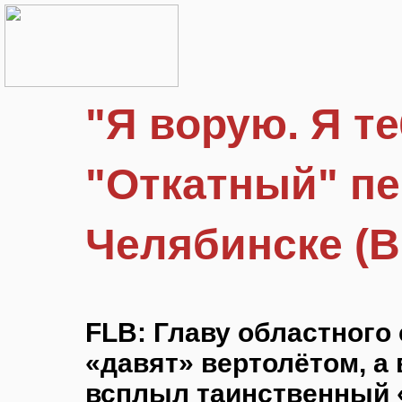
"Я ворую. Я т
"Откатный" пе
Челябинске (В
FLB: Главу областного
«давят» вертолётом, а
всплыл таинственный