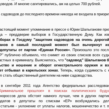
доводов. И многие сагитировались, аж на целых 700 рублей.
 садоводов до последнего времени никогда не входила в приор
астоящий момент упоминание в прессе о Юрии Шалыганове при
да – преддверие выборов в Государственную Думу. Как из
борах в Госдуму "защитник садоводов на очень дорого
нов в самый последний момент был вычеркнут из
депутаты от партии «Единая Россия»
. Произошло это после
Р" публично объявило, что снимет из своих списков всех суд
астных в криминалу. Выяснилось, что
"садовод" Шалыганов 
ьство и ношение и оборот огнестрельного оружия и в
ет отбывал в карельских зонах
. Теперь, когда судимость с 
л стать общественный деятелем на ниве садоводства.
в сентябре 2011 года Агентство федеральных расследова
Криминальное прошлое» в поисках политического буду
инороссов дела обстоят намного лучше, чем в других парти
идатов в депутаты по спискам «ЕР» возбуждались де
статьям - уклонение от уплаты налогов, мошенничество и т. п