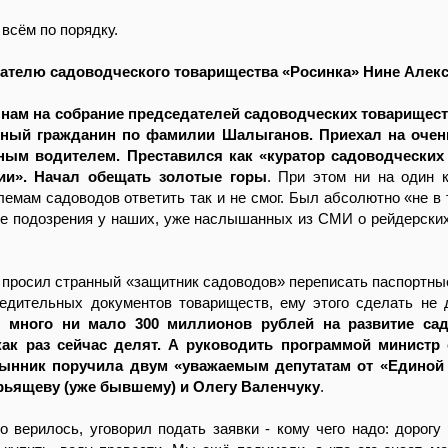
 всём по порядку.
ателю садоводческого товарищества «Росинка» Нине Алек
 нам на собрание председателей садоводческих товарищес
анный гражданин по фамилии Шалыганов. Приехал на очен
ным водителем. Преставился как «куратор садоводческих
ии». Начал обещать золотые горы
. При этом ни на один 
лемам садоводов ответить так и не смог. Был абсолютно «не в 
е подозрения у наших, уже наслышанных из СМИ о рейдерских
и просил странный «защитник садоводов» переписать паспортны
редительных документов товариществ, ему этого сделать не 
 много ни мало 300 миллионов рублей на развитие сад
ак раз сейчас делят. А руководить программой министр 
рынник поручила двум «уважаемым депутатам от «Единой 
ьящеву (уже бывшему) и Олегу Валенчуку
.
о верилось, уговорил подать заявки - кому чего надо: дорогу 