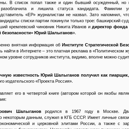
ны. В список попал также и один бывший осужденный, но 
 разоблачила и лишила статуса кандидата. Фамилии у
едставитель «ЕР» журналистам не назвал. Зато напомнил, чт
кандидаты списки партии покинули только трое: башкирский су
вший кремлевский чиновник Никита Иванов и
директор фонда 
й безопасности» Юрий Шалыганов
».
твенно внятная информация об
Институте Стратегической Без
ь найти в Интернете – это платная реклама в «Политическом ж
ом уровне сотрудников института, видимо, вполне можно судит
чную известность Юрий Шалыганов получил как пиарщик, 
го издательского «Проекта Россия».
авляет его в четвертой книге (автором которой он якобы являе
ия:
рович Шалыганов
родился в 1967 году в Москве. Дв
По некоторым данным, служил в КГБ СССР. Имеет личные связ
 экономической и церковной элитами России, а также с з