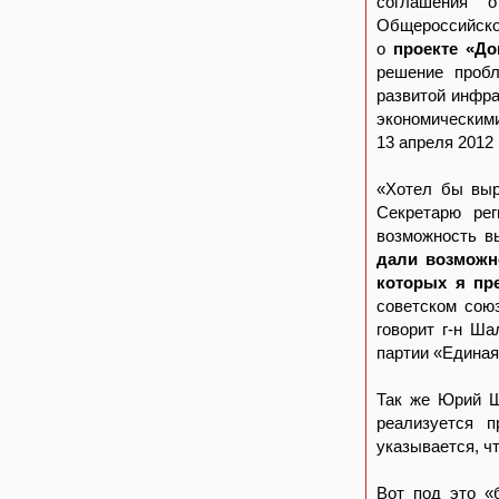
соглашения о
Общероссийско
о
проекте «До
решение пробл
развитой инфра
экономическими
13 апреля 2012 
«Хотел бы выр
Секретарю рег
возможность в
дали возможн
которых я пр
советском сою
говорит г-н Ша
партии «Единая
Так же Юрий Ш
реализуется п
указывается, ч
Вот под это «