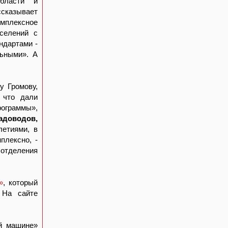
области и
ссказывает
омплексное
селений с
ндартами -
льными». А
у Громову,
 что дали
рограммы»,
адоводов,
летиями, в
плексно, -
 отделения
»
, который
 На сайте
ой машине»