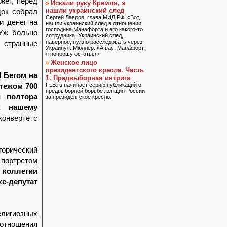
жет, перед
Искали руку Кремля, а
»
нашли украинский след
док собрал
Сергей Лавров, глава МИД РФ: «Вот,
и денег на
нашли украинский след в отношении
господина Манафорта и его какого-то
 Уж больно
сотрудника. Украинский след,
наверное, нужно расследовать через
, странные
Украину». Мюллер: «А вас, Манафорт,
я попрошу остаться»
Женское лицо
»
президентского кресла. Часть
! Бегом на
1. Предвыборная интрига
тежом 700
FLB.ru начинает серию публикаций о
предвыборной борьбе женщин России
и полтора
за президентское кресло.
к нашему
конверте с
горический
 портретом
 коллегии
с-депутат
лигиозных
 отношения