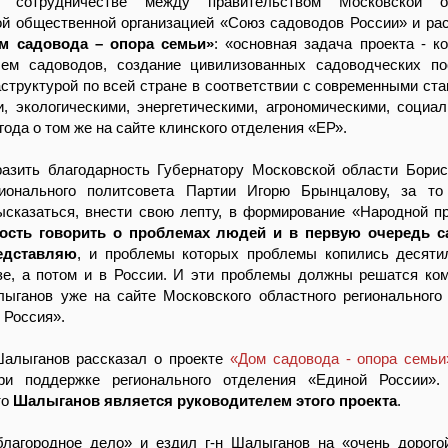
 сотрудничестве между правительством Московской 
й общественной организацией «Союз садоводов России» и ра
м садовода – опора семьи»
: «основная задача проекта - к
ем садоводов, создание цивилизованных садоводческих по
структурой по всей стране в соответствии с современными ста
, экологическими, энергетическими, агрономическими, социа
года о том же на сайте клинского отделения «ЕР».
азить благодарность Губернатору Московской области Борис
ионального политсовета Партии Игорю Брынцалову, за то
ысказаться, внести свою лепту, в формирование «Народной п
ость говорить о проблемах людей и в первую очередь с
едставляю
, и проблемы которых проблемы копились десяти
зе, а потом и в России. И эти проблемы должны решатся ком
лыганов уже на сайте Московского областного регионального
 Россия».
алыганов рассказал о проекте
«Дом садовода - опора семьи
ри поддержке регионального отделения «Единой России».
то
Шалыганов является руководителем этого проекта
.
благородное дело» и ездил г-н Шалыганов на «очень дорог