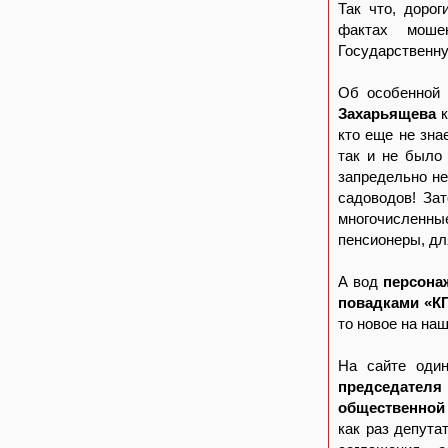
Так что, доро
фактах моше
Государственну
Об особенной
Захарьящева
к
кто еще не зна
так и не было
запредельно н
садоводов! За
многочисленны
пенсионеры, дл
А вод
персона
повадками «К
то новое на на
На сайте оди
председателя
общественной
как раз депута