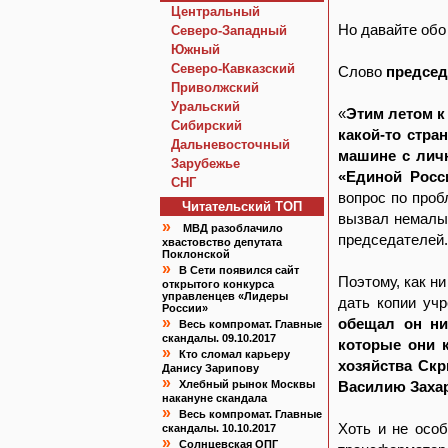
Центральный
Но давайте обо
Северо-Западный
Южный
Северо-Кавказский
Слово
председ
Приволжский
Уральский
«
Этим летом к
Сибирский
какой-то стр
Дальневосточный
машине с лич
Зарубежье
«Единой Росс
СНГ
вопрос по проб
Читательский TOП
вызвал немалы
»
МВД разоблачило
председателей.
хвастовство депутата
Поклонской
»
В Сети появился сайт
Поэтому, как н
открытого конкурса
управленцев «Лидеры
дать копии уч
России»
»
обещал он ни
Весь компромат. Главные
скандалы. 09.10.2017
которые они к
»
Кто сломал карьеру
хозяйства Ск
Данису Зарипову
»
Хлебный рынок Москвы
Василию Захар
накануне скандала
»
Весь компромат. Главные
Хоть и не особ
скандалы. 10.10.2017
»
Солнцевская ОПГ