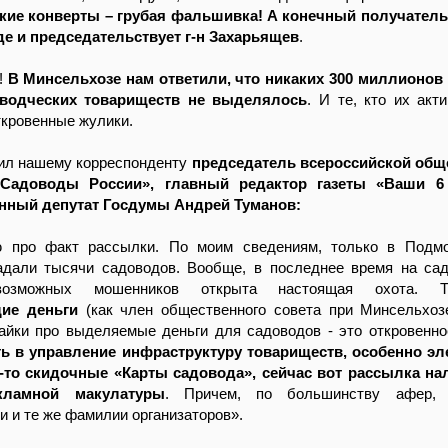
кие конверты – грубая фальшивка! А конечный получатель 
где и председательствует г-н Захарьящев
.
ё!
В Минсельхозе нам ответили, что никаких 300 миллионов
оводческих товариществ не выделялось
. И те, кто их акт
откровенные жулики.
тил нашему корреспонденту
председатель всероссийской общ
«Садоводы России», главный редактор газеты «Ваши 6
нный депутат Госдумы Андрей Туманов:
ю про факт рассылки. По моим сведениям, только в Подмо
адали тысячи садоводов. Вообще, в последнее время на са
возможных мошенников открыта настоящая охота
ие деньги
(как член общественного совета при Минсельхоз
айки про выделяемые деньги для садоводов - это откровенное
ь в управление инфраструктуру товариществ, особенно эл
-то скидочные «Карты садовода», сейчас вот рассылка н
кламной макулатуры
. Причем, по большинству афер, 
 и те же фамилии организаторов».