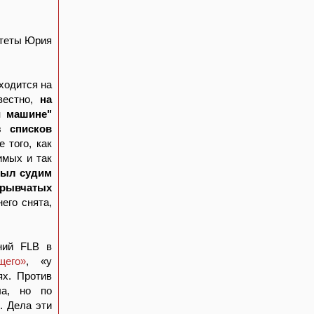
итеты Юрия
ходится на
вестно,
на
й машине"
 списков
 того, как
имых и так
был судим
зрывчатых
него снята,
ний FLB в
щего»
, «у
ях. Против
ла, но по
. Дела эти