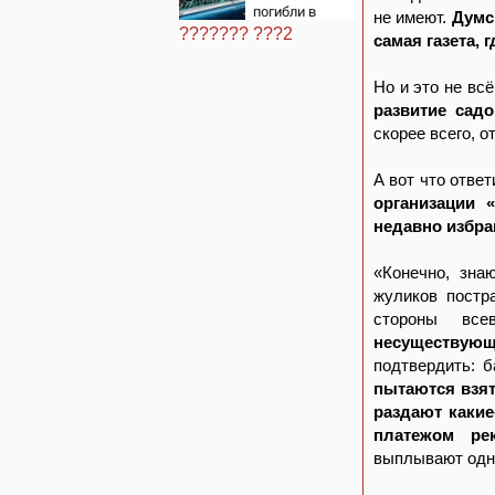
погибли в
не имеют.
Думс
страшном
??????? ???2
самая газета, 
ДТП, а
россияне
жалуются на
Но и это не вс
отдых в
Турции
развитие сад
скорее всего, 
А вот что отве
организации 
недавно избра
«Конечно, зна
жуликов постр
стороны все
несуществующ
подтвердить: б
пытаются взят
раздают какие
платежом ре
выплывают одни