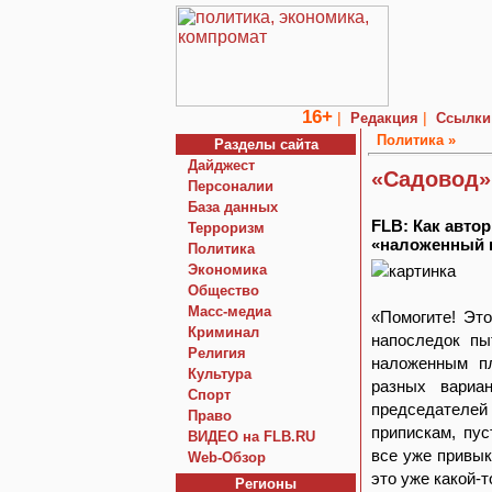
16+
|
|
Редакция
Ссылки
Политика »
Разделы сайта
Дайджест
«Садовод»
Персоналии
База данных
FLB: Как авто
Терроризм
«наложенный 
Политика
Экономика
Общество
Macc-медиа
«Помогите! Эт
Криминал
напоследок пы
Религия
наложенным п
Культура
разных вариа
Спорт
председателей 
Право
припискам, пу
ВИДЕО на FLB.RU
все уже привык
Web-Обзор
это уже какой-т
Регионы