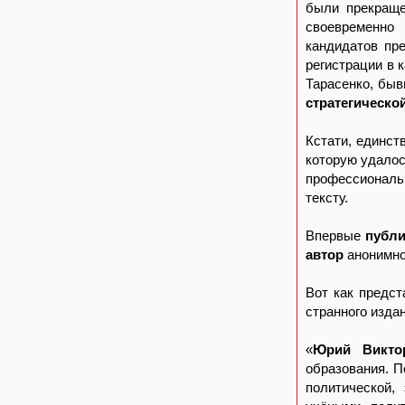
были прекраще
своевременно
кандидатов пр
регистрации в 
Тарасенко, бы
стратегическо
Кстати, единс
которую удалос
профессиональн
тексту.
Впервые
публи
автор
анонимно
Вот как предст
странного издан
«
Юрий Викто
образования. 
политической,