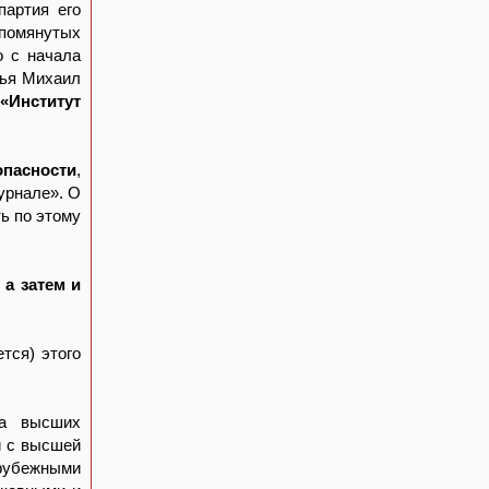
партия его
помянутых
о с начала
дья Михаил
«Институт
опасности
,
урнале». О
ь по этому
а затем и
тся) этого
а высших
и с высшей
арубежными