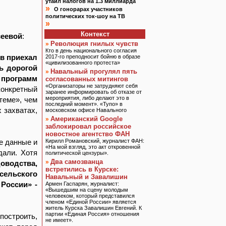
утаил налогов на 1.3 миллиарда
»
О гонорарах участников
политических ток-шоу на ТВ
»
Контекст
сеевой
:
Революция гнилых чувств
»
Кто в день национального согласия
тв приехал
2017-го преподносит бойню в образе
«цивилизованного протеста»
ь дорогой
Навальный прогулял пять
»
 программ
согласованных митингов
«Организаторы не затрудняют себя
конкретный
заранее информировать об отказе от
мероприятия, либо делают это в
теме», чем
последний момент». «Тупо» в
 захватах,
московском офисе Навального
Американский Google
»
заблокировал российское
новостное агентство ФАН
е данные и
Кирилл Романовский, журналист ФАН:
«На мой взгляд, это акт откровенной
дали. Хотя
политической цензуры».
Два самозванца
»
оводства,
встретились в Курске:
сельского
Навальный и Завалишин
России» -
Армен Гаспарян, журналист:
«Вышедшим на сцену молодым
человеком, который представился
членом «Единой России» является
житель Курска Завалишин Евгений. К
партии «Единая Россия» отношения
построить,
не имеет».