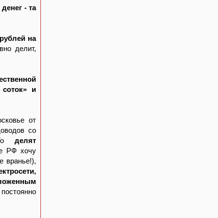
денег - та
 рублей на
ивно делит,
ественной
 соток» и
сковье от
доводов со
. То
делят
е РФ хочу
 вранье!),
ектросети,
аложенным
постоянно