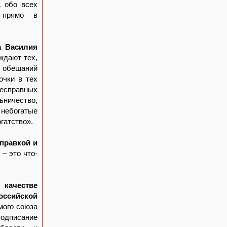
А обо всех
 прямо в
а Василия
ждают тех,
х обещаний
чки в тех
бесправных
ьничество,
небогатые
гатство».
правкой и
– это что-
качестве
оссийской
мого союза
подписание