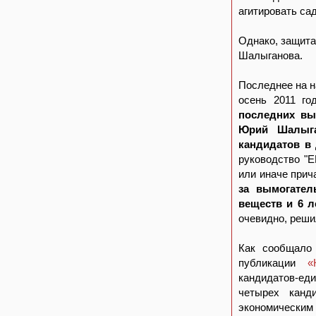
агитировать са
Однако, защита
Шалыганова.
Последнее на н
осень 2011 го
последних вы
Юрий Шалыга
кандидатов в 
руководство "Е
или иначе прич
за вымогател
веществ и 6 л
очевидно, реши
Как сообщало 
публикации
«
кандидатов-ед
четырех канд
экономическим 