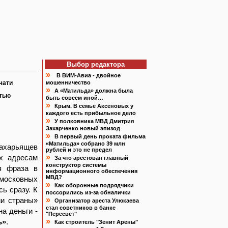
Выбор редактора
»
В ВИМ-Авиа - двойное
чати
мошенничество
»
А «Матильда» должна была
атью
быть совсем иной…
»
Крым. В семье Аксеновых у
каждого есть прибыльное дело
»
У полковника МВД Дмитрия
Захарченко новый эпизод
»
В первый день проката фильма
«Матильда» собрано 39 млн
Захарьящев
рублей и это не предел
»
их адресам
За что арестован главный
конструктор системы
я фраза в
информационного обеспечения
МВД?
московных
»
Как оборонные подрядчики
ь сразу. К
поссорились из-за обналички
»
ии страны»
Организатор ареста Улюкаева
стал советников в банке
а деньги -
"Пересвет"
»
ь»
.
Как строитель "Зенит Арены"