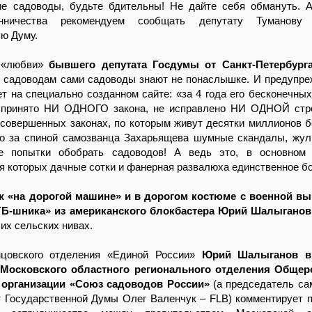
гие садоводы, будьте бдительны! Не дайте себя обмануть. 
нничества рекомендуем сообщать депутату Туманову
ю Думу.
 «любви»
бывшего депутата Госдумы от Санкт-Петербург
 садоводам сами садоводы знают не понаслышке. И предупре
ет на специально созданном сайте: «за 4 года его бесконечны
 принято НИ ОДНОГО закона, не исправлено НИ ОДНОЙ стро
есовершенных законах, по которым живут десятки миллионов 
то за спиной самозванца Захарьящева шумные скандалы, жул
е попытки обобрать садоводов! А ведь это, в основном 
я которых дачные сотки и фанерная развалюха единственное бо
ж «на дорогой машине» и в дорогом костюме с военной вы
ГБ-шника» из американского блокбастера Юрий Шалыганов
ших сельских нивах.
нцовского отделения «Единой России»
Юрий Шалыганов в 
 Московского областного регионального отделения Общер
 организации «Союз садоводов России»
(а председатель са
т Государственной Думы Олег Валенчук – FLB) комментирует 