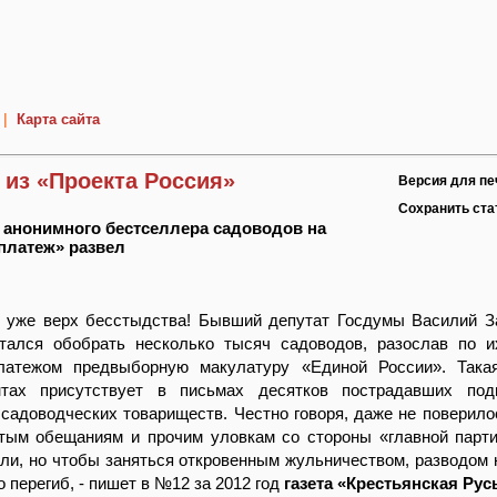
|
Карта сайта
 из «Проекта Россия»
Версия для пе
Сохранить ст
р анонимного бестселлера садоводов на
платеж» развел
о уже верх бесстыдства! Бывший депутат Госдумы Василий 
тался обобрать несколько тысяч садоводов, разослав по 
латежом предвыборную макулатуру «Единой России». Така
нтах присутствует в письмах десятков пострадавших под
садоводческих товариществ. Честно говоря, даже не поверилос
стым обещаниям и прочим уловкам со стороны «главной парт
ли, но чтобы заняться откровенным жульничеством, разводом н
о перегиб, - пишет в №12 за 2012 год
газета «Крестьянская Рус