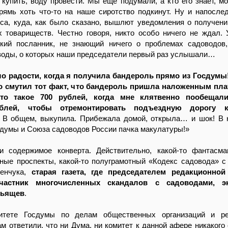
купить, воду провести. Мы ещё подумали, а кто его знает, мо
рямь хоть что-то на наше сиротство подкинут. Ну и напосле
са, куда, как было сказано, вышлют уведомления о получени
х товариществ. Честно говоря, никто особо ничего не ждал.
кий посланник, не знающий ничего о проблемах садоводов
воды, о которых наши председатели первый раз услышали…
о радости, когда я получила бандероль прямо из Госдумы
о смутил тот факт, что бандероль пришла наложенным пла
то такое 700 рублей, когда мне клятвенно пообещал
блей, чтобы отремонтировать подъездную дорогу 
. В общем, выкупила. Прибежала домой, открыла… и шок! В 
думы и Союза садоводов России пачка макулатуры!»
 содержимое конверта. Действительно, какой-то фантасма
ные проспекты, какой-то полуграмотный «Кодекс садовода» с
ленчука,
старая газета, где председателем редакционной
частник многочисленных скандалов с садоводами, эк
рьящев
.
митете Госдумы по делам общественных организаций и ре
м ответили, что ни Дума, ни комитет к данной афере никакого