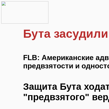
Бута засудили
FLB: Американские ад
предвзятости и одност
Защита Бута ходат
"предвзятого" ве