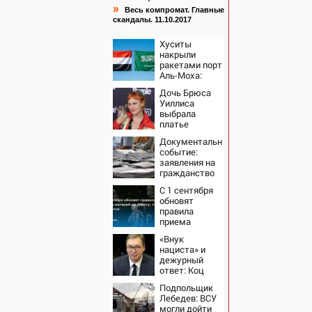
»
Весь компромат. Главные
скандалы. 11.10.2017
Хуситы
накрыли
ракетами порт
Аль-Моха:
десятки
Дочь Брюса
жертв
Уиллиса
выбрала
платье
Balenciaga для
Документальное
свадьбы в
событие:
Сан-Вэлли
заявления на
гражданство
РФ подали
С 1 сентября
уже более 60
обновят
тыс. жителей
правила
ПМР
приема
матерей на
«Внук
работу: что
нациста» и
изменится
дежурный
ответ: Коц
жестко
Подпольщик
раскритиковал
Лебедев: ВСУ
Вучича за
могли дойти