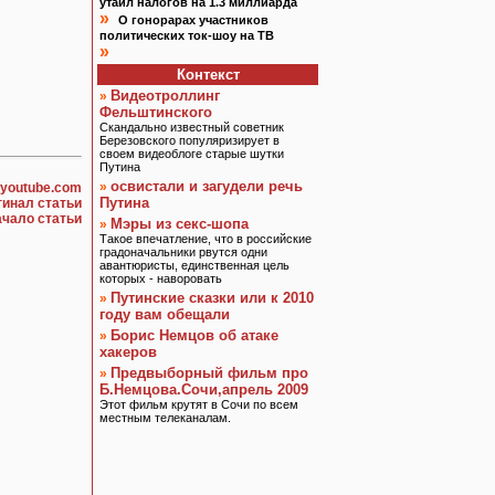
утаил налогов на 1.3 миллиарда
»
О гонорарах участников
политических ток-шоу на ТВ
»
Контекст
Видеотроллинг
»
Фельштинского
Скандально известный советник
Березовского популяризирует в
своем видеоблоге старые шутки
Путина
освистали и загудели речь
»
youtube.com
Путина
гинал статьи
ачало статьи
Мэры из секс-шопа
»
Такое впечатление, что в российские
градоначальники рвутся одни
авантюристы, единственная цель
которых - наворовать
Путинские сказки или к 2010
»
году вам обещали
Борис Немцов об атаке
»
хакеров
Предвыборный фильм про
»
Б.Немцова.Сочи,апрель 2009
Этот фильм крутят в Сочи по всем
местным телеканалам.