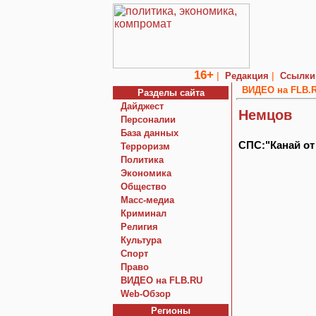
16+
|
|
Редакция
Ссылки
ВИДЕО на FLB.
Разделы сайта
Дайджест
Немцов
Персоналии
База данных
СПС:"Канай от 
Терроризм
Политика
Экономика
Общество
Macc-медиа
Криминал
Религия
Культура
Спорт
Право
ВИДЕО на FLB.RU
Web-Обзор
Регионы