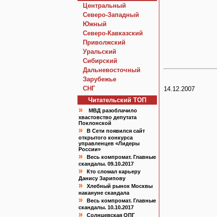
Центральный
Северо-Западный
Южный
Северо-Кавказский
Приволжский
Уральский
Сибирский
Дальневосточный
Зарубежье
СНГ
14.12.2007
Читательский TOП
»
МВД разоблачило
хвастовство депутата
Поклонской
»
В Сети появился сайт
открытого конкурса
управленцев «Лидеры
России»
»
Весь компромат. Главные
скандалы. 09.10.2017
»
Кто сломал карьеру
Данису Зарипову
»
Хлебный рынок Москвы
накануне скандала
»
Весь компромат. Главные
скандалы. 10.10.2017
»
Солнцевская ОПГ