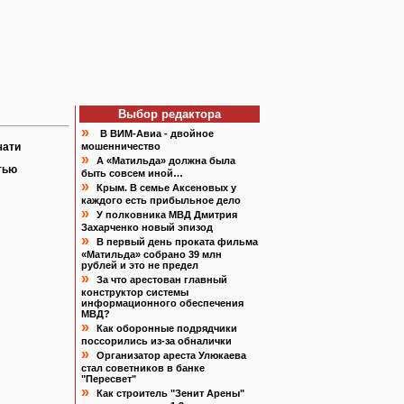
Выбор редактора
»
В ВИМ-Авиа - двойное
чати
мошенничество
»
А «Матильда» должна была
тью
быть совсем иной…
»
Крым. В семье Аксеновых у
каждого есть прибыльное дело
»
У полковника МВД Дмитрия
Захарченко новый эпизод
»
В первый день проката фильма
«Матильда» собрано 39 млн
рублей и это не предел
»
За что арестован главный
конструктор системы
информационного обеспечения
МВД?
»
Как оборонные подрядчики
поссорились из-за обналички
»
Организатор ареста Улюкаева
стал советников в банке
"Пересвет"
»
Как строитель "Зенит Арены"