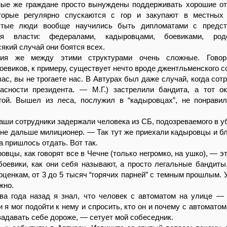
ные же граждане просто вынуждены поддерживать хорошие о
торые регулярно спускаются с гор и закупают в местных 
остые люди вообще научились быть дипломатами с предст
ся власти: федералами, кадыровцами, боевиками, род
сякий случай они боятся всех.
ния же между этими структурами очень сложные. Говор
оевиков, к примеру, существует нечто вроде джентльменского с
вас, вы не трогаете нас. В Автурах был даже случай, когда сот
асности президента. — М.Г.) застрелили бандита, а тот о
ой. Вышел из леса, послужил в “кадыровцах”, не понрави
ши сотрудники задержали человека из СБ, подозреваемого в у
не дальше милиционер. — Так тут же приехали кадыровцы и б
 пришлось отдать. Вот так.
овцы, как говорят все в Чечне (только негромко, на ушко), — э
оевики, как они себя называют, а просто легальные бандиты
оценкам, от 3 до 5 тысяч “горячих парней” с темным прошлым. 
жно.
а года назад я знал, что человек с автоматом на улице — 
 я мог подойти к нему и спросить, кто он и почему с автоматом
задавать себе дороже, — сетует мой собеседник.