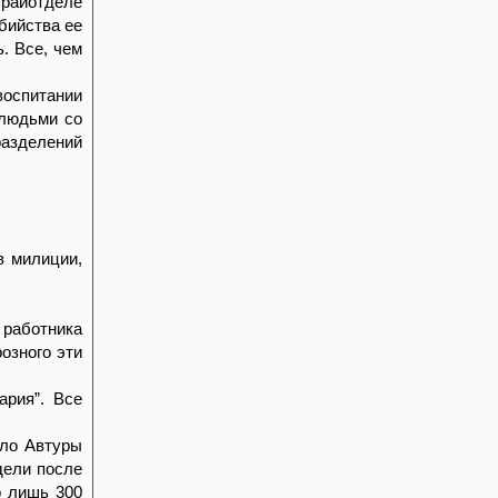
 райотделе
бийства ее
. Все, чем
воспитании
 людьми со
разделений
в милиции,
работника
озного эти
ария”. Все
ело Автуры
дели после
о лишь 300