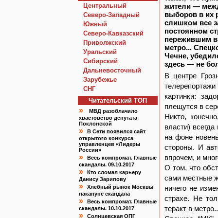
Центральный
жители — межд
выборов в их 
Северо-Западный
слишком все з
Южный
постоянном ст
Северо-Кавказский
пережившим вз
Приволжский
метро... Спец
Уральский
Чечне, убедил
Сибирский
здесь — не бо
Дальневосточный
В центре Гроз
Зарубежье
телерепортажи
СНГ
картинки: зад
Читательский TOП
плещутся в сере
»
МВД разоблачило
Никто, конечно
хвастовство депутата
Поклонской
власти) всегда
»
В Сети появился сайт
на фоне новень
открытого конкурса
управленцев «Лидеры
стороны. И авт
России»
»
впрочем, и мног
Весь компромат. Главные
скандалы. 09.10.2017
О том, что обс
»
Кто сломал карьеру
сами местные ж
Данису Зарипову
»
Хлебный рынок Москвы
ничего не изм
накануне скандала
страхе. Не то
»
Весь компромат. Главные
теракт в метро..
скандалы. 10.10.2017
»
Солнцевская ОПГ