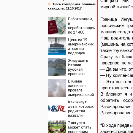
Спецкор “МК”,
»
Весь компромат. Главные
мирной жизни” 
скандалы. 11.10.2017
Работающим,
Граница Ингу
и
российским три
неработающим:
машину солдаты
по 27 400
рублей вручат
Наш водитель п
Цепь из 19
пенсионерам в
американских
(машина, на ко
сентябре -
атомных
PrimaMedia.ru
такие “бумажки”
подлодок
Сразу за блок
«окружает»
Живущая в
Россию и
наверное, негус
Италии
Китай: это
русская
— Да вы что, о
инструмент
сравнила
первого
— Ну компенса
жизнь в
массированного
В Киеве
— Это вы телев
Европе и в
удара
заявили о
Крыму
приготовьтесь 
провале
В блокнот я и
американской
операции
обратить осо
Как живут
«Убей
дети, которых
Разочарования 
лучника»
родители
против России
Разочарование 
назвали
диковинными
7 августа
именами?
“В ходе предвы
может стать
последним
зарегистрирован