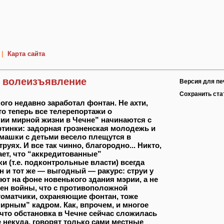
|
Карта сайта
 волеизъявление
Версия для пе
Сохранить ст
ого недавно заработал фонтан. Не ахти,
то теперь все телерепортажи о
ии мирной жизни в Чечне” начинаются с
ртинки: задорная грозненская молодежь и
ашки с детьми весело плещутся в
руях. И все так чинно, благородно... Никто,
ает, что “аккредитованные”
и (т.е. подконтрольные власти) всегда
 и тот же — выгодный — ракурс: струи у
ют на фоне новенького здания мэрии, а не
ен войны, что с противоположной
томатчики, охраняющие фонтан, тоже
мирным” кадром. Как, впрочем, и многое
 что обстановка в Чечне сейчас сложилась
е некуда, говорят только сами местные