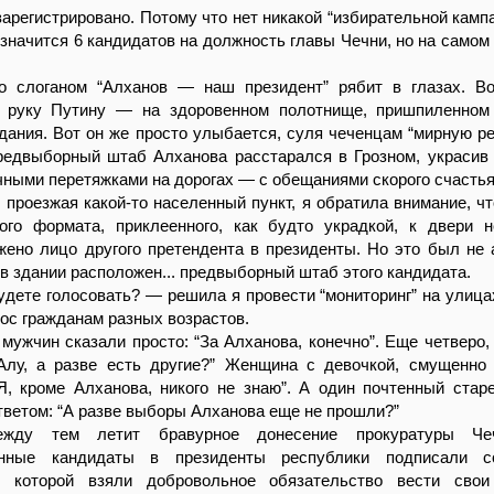
зарегистрировано. Потому что нет никакой “избирательной кампа
 значится 6 кандидатов на должность главы Чечни, но на самом
о слоганом “Алханов — наш президент” рябит в глазах. В
 руку Путину — на здоровенном полотнище, пришпиленном
дания. Вот он же просто улыбается, суля чеченцам “мирную ре
редвыборный штаб Алханова расстарался в Грозном, украсив
ными перетяжками на дорогах — с обещаниями скорого счастья
проезжая какой-то населенный пункт, я обратила внимание, чт
ого формата, приклеенного, как будто украдкой, к двери 
жено лицо другого претендента в президенты. Но это был не а
 в здании расположен... предвыборный штаб этого кандидата.
удете голосовать? — решила я провести “мониторинг” на улицах
рос гражданам разных возрастов.
мужчин сказали просто: “За Алханова, конечно”. Еще четверо,
 Алу, а разве есть другие?” Женщина с девочкой, смущенно
Я, кроме Алханова, никого не знаю”. А один почтенный стар
тветом: “А разве выборы Алханова еще не прошли?”
жду тем летит бравурное донесение прокуратуры Чеч
ванные кандидаты в президенты республики подписали с
в которой взяли добровольное обязательство вести свои