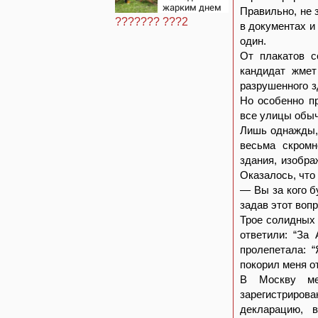
жарким днем
Правильно, не 
этого лета в
??????? ???2
в документах и
Москве -
Новости на
один.
Вести.ru
От плакатов с
кандидат жмет
разрушенного з
Но особенно п
все улицы обыч
Лишь однажды, 
весьма скромн
здания, изобра
Оказалось, что
— Вы за кого б
задав этот воп
Трое солидных 
ответили: “За
пролепетала: “
покорил меня о
В Москву ме
зарегистриро
декларацию, 