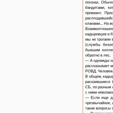
погонах. Обыч
бандитами, ко
провиант. Пр
расплодившей
кланами... На в
Взаимоотноше
кадыровцев и б
мы не трогаем 
(службы безоп
бывшим коллег
обратно в лес.
— А однажды на
рассказывает м
РОВД. Человека
В общем, кадыр
раскаявшиеся б
СБ, по разным 
с ними невозмо
— Если еще дв
чрезвычайное, и
такие вопросы 