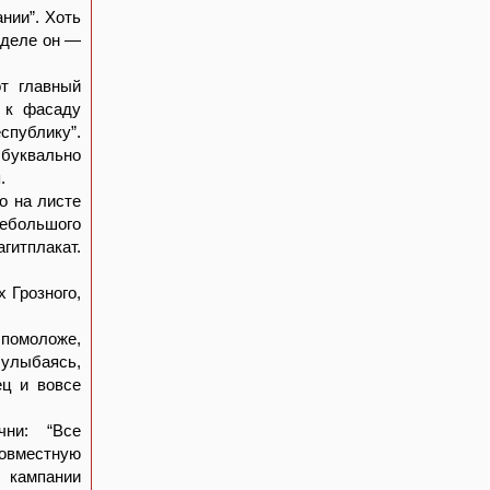
нии”. Хоть
 деле он —
от главный
 к фасаду
спублику”.
 буквально
.
о на листе
небольшого
гитплакат.
 Грозного,
 помоложе,
 улыбаясь,
ец и вовсе
ни: “Все
овместную
 кампании