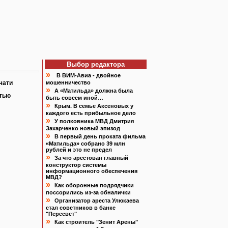
Выбор редактора
»
В ВИМ-Авиа - двойное
чати
мошенничество
»
А «Матильда» должна была
атью
быть совсем иной…
»
Крым. В семье Аксеновых у
каждого есть прибыльное дело
»
У полковника МВД Дмитрия
Захарченко новый эпизод
»
В первый день проката фильма
«Матильда» собрано 39 млн
рублей и это не предел
»
За что арестован главный
конструктор системы
информационного обеспечения
МВД?
»
Как оборонные подрядчики
поссорились из-за обналички
»
Организатор ареста Улюкаева
стал советников в банке
"Пересвет"
»
Как строитель "Зенит Арены"