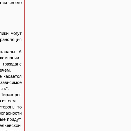
ния своего
лики могут
трансляция
 каналы. А
окомпании.
— граждане
ечем.
е касается
езависимое
ть”.
. Тираж рос
 изгоем.
стороны то
опасности
ые придут,
ельевской,