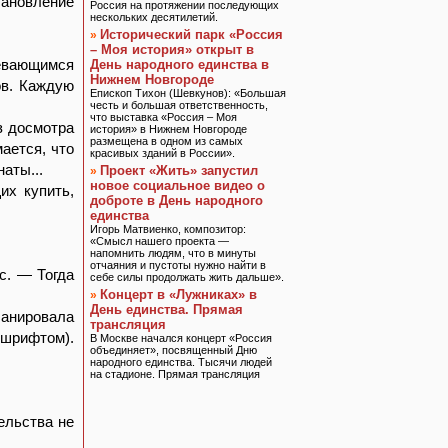
тановление
Россия на протяжении последующих
нескольких десятилетий.
Исторический парк «Россия
»
– Моя история» открыт в
евающимся
День народного единства в
Нижнем Новгороде
ов. Каждую
Епископ Тихон (Шевкунов): «Большая
честь и большая ответственность,
что выставка «Россия – Моя
з досмотра
история» в Нижнем Новгороде
размещена в одном из самых
ается, что
красивых зданий в России».
аты...
Проект «Жить» запустил
»
новое социальное видео о
х купить,
доброте в День народного
единства
Игорь Матвиенко, композитор:
«Смысл нашего проекта —
напомнить людям, что в минуты
отчаяния и пустоты нужно найти в
с. — Тогда
себе силы продолжать жить дальше».
Концерт в «Лужниках» в
»
День единства. Прямая
ланировала
трансляция
шрифтом).
В Москве начался концерт «Россия
объединяет», посвященный Дню
народного единства. Тысячи людей
на стадионе. Прямая трансляция
ельства не