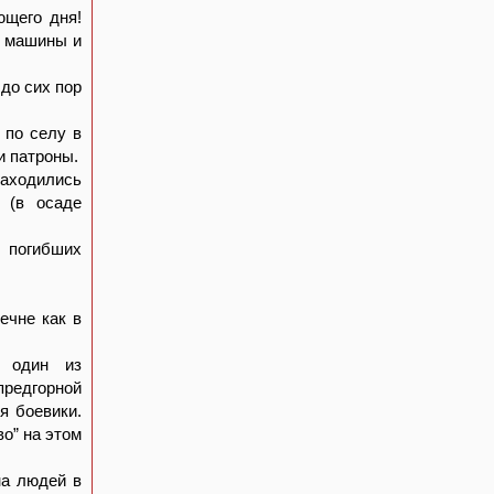
ющего дня!
и машины и
до сих пор
 по селу в
и патроны.
аходились
 (в осаде
 погибших
ечне как в
 один из
предгорной
я боевики.
во” на этом
на людей в