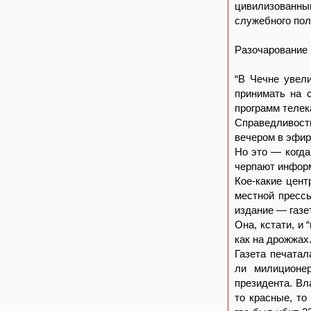
цивилизованным
служебного пол
Разочарование 
“В Чечне увел
принимать на 
программ телек
Справедливост
вечером в эфир
Но это — когда
черпают информ
Кое-какие цент
местной прессы
издание — газе
Она, кстати, и
как на дрожжах.
Газета печатал
ли милиционе
президента. Вл
то красные, то