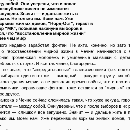
у собой. Они уверены, что и после
республике ничего не изменится —
апущено. Значит — и дальше жить в
рахе. Не только им. Всем нам. Уже
рывы жилых домов, “Норд-Ост”, теракт в
кор “МК”, побывав накануне выборов в
ся, что “восстановление мирной жизни”
лее чем миф
ного недавно заработал фонтан. Не ахти, конечно, но зато 
 о “восстановлении мирной жизни в Чечне” начинаются с 
орная грозненская молодежь и умиленные мамашки с деть
бристых струях. И все так чинно, благородно...
, не знает, что “аккредитованные” телевизионщики (т.е. подк
 выбирают один и тот же — выгодный — ракурс: струи у них о
кого здания мэрии, а не развалин времен войны, что с проти
оматчики, охраняющие фонтан, тоже остаются за “мирным” ка
ое другое.
тановка в Чечне сейчас сложилась такая, что хуже некуда, гово
ители — между собой. Они уверены, что и после выборов в их 
енится — слишком все запущено. Значит — и дальше жить в 
лько им. Всем нам. Уже пережившим взрывы жилых домов, “
.