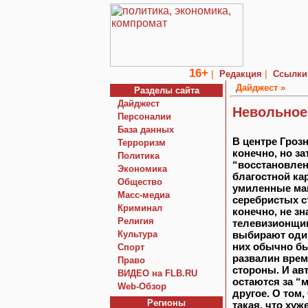
16+
|
|
Редакция
Ссылки
Дайджест »
Разделы сайта
Дайджест
Невольное
Персоналии
База данных
В центре Грозн
Терроризм
конечно, но за
Политика
“восстановлен
Экономика
благостной ка
Общество
умиленные мам
Macc-медиа
серебристых ст
Криминал
конечно, не зн
Религия
телевизионщик
Культура
выбирают один
них обычно бь
Спорт
развалин врем
Право
стороны. И ав
ВИДЕО на FLB.RU
остаются за “
Web-Обзор
другое. О том,
Регионы
такая, что хуж