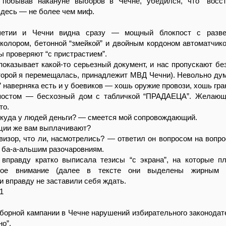
 побывав накануне выборов в Чечне, убедился, что “восс
здесь — не более чем миф.
шетии и Чечни видна сразу — мощный блокпост с разв
колором, бетонной “змейкой” и двойным кордоном автоматчик
 проверяют “с пристрастием”.
оказывает какой-то серьезный документ, и нас пропускают бе
торой я перемещалась, принадлежит МВД Чечни). Невольно дум
 наверняка есть и у боевиков — хошь оружие провози, хошь гран
постом — бесхозный дом с табличкой “ПРАДАЕЦА”. Желающи
то.
ткуда у людей деньги? — смеется мой сопровождающий.
ции же вам выплачивают?
изор, что ли, насмотрелись? — ответил он вопросом на вопро
к ба-а-альшим разочаровниям.
 вправду кратко выписала тезисы “с экрана”, на которые п
бое внимание (далее в тексте они выделены жирным 
и вправду не заставили себя ждать.
1
борной кампании в Чечне нарушений избирательного законодат
о”.