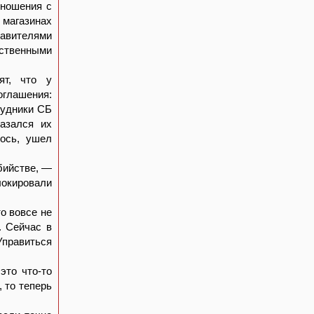
тношения с
магазинах
авителями
ственными
ят, что у
оглашения:
рудники СБ
казался их
лось, ушел
бийстве, —
локировали
то вовсе не
. Сейчас в
Управиться
это что-то
, то теперь