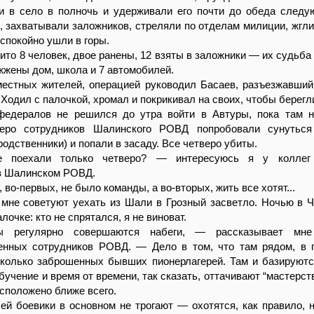
и в село в полночь и удерживали его почти до обеда следу
 захватывали заложников, стреляли по отделам милиции, жгл
 спокойно ушли в горы.
ито 8 человек, двое ранены, 12 взяты в заложники — их судьба 
жжены дом, школа и 7 автомобилей.
местных жителей, операцией руководил Басаев, разъезжавший
 Ходил с палочкой, хромал и покрикивал на своих, чтобы берегл
едералов не решился до утра войти в Автуры, пока там н
веро сотрудников Шалинского РОВД попробовали сунуться
родственники) и попали в засаду. Все четверо убиты.
поехали только четверо? — интересуюсь я у коллег
в Шалинском РОВД.
 во-первых, не было команды, а во-вторых, жить все хотят...
, мне советуют уехать из Шали в Грозный засветло. Ночью в Ч
лочке: кто не спрятался, я не виноват.
 регулярно совершаются набеги, — рассказывает мне
енных сотрудников РОВД. — Дело в том, что там рядом, в 
сколько заброшенных бывших пионерлагерей. Там и базируютс
бучение и время от времени, так сказать, оттачивают “мастерст
асположено ближе всего.
й боевики в основном не трогают — охотятся, как правило, 