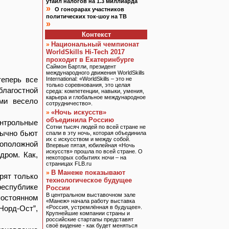
утаил налогов на 1.3 миллиарда
»
О гонорарах участников
политических ток-шоу на ТВ
»
Контекст
Национальный чемпионат
»
WorldSkills Hi-Tech 2017
проходит в Екатеринбурге
Саймон Бартли, президент
международного движения WorldSkills
теперь все
International: «WorldSkills – это не
только соревнования, это целая
благостной
среда: компетенции, навыки, умения,
карьера и глобальное международное
ми весело
сотрудничество».
«Ночь искусств»
»
объединила Россию
онтрольные
Сотни тысяч людей по всей стране не
бычно бьют
спали в эту ночь, которая объединила
их с искусством и между собой.
воположной
Впервые пятая, юбилейная «Ночь
искусств» прошла по всей стране. О
дром. Как,
некоторых событиях ночи – на
страницах FLB.ru
В Манеже показывают
»
рят только
технологическое будущее
республике
России
В центральном выставочном зале
постоянном
«Манеж» начала работу выставка
Норд-Ост”,
«Россия, устремлённая в будущее».
Крупнейшие компании страны и
российские стартапы представят
своё видение - как будет меняться