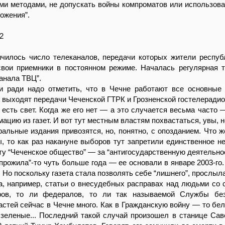
и методами, не допускать войны компроматов или использова
ожения”.
2
ичилось число телеканалов, передачи которых жители респуб
свои приемники в постоянном режиме. Началась регулярная 
анала ТВЦ”.
и ради надо отметить, что в Чечне работают все основные
 выходят передачи Чеченской ГТРК и Грозненской гостелеради
 есть свет. Когда же его нет — а это случается весьма часто 
ацию из газет. И вот тут местным властям похвастаться, увы, н
ральные издания привозятся, но, понятно, с опозданием. Что ж
, то как раз накануне выборов тут запретили единственное н
ту “Чеченское общество” — за “антигосударственную деятельнос
 “прожила”-то чуть больше года — ее основали в январе 2003-го
 Но поскольку газета стала позволять себе “лишнего”, прослыла
а, например, статьи о внесудебных расправах над людьми со 
ров, то ли федералов, то ли так называемой Службы без
астей сейчас в Чечне много. Как в Гражданскую войну — то бел
 зеленые... Последний такой случай произошел в станице Сав