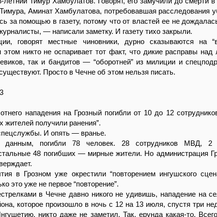
3-летний Тимур Хамбулатов. Говорят, его замучили до смерти в
Тимура, Аминат Хамбулатова, потребовавшая расследования у
сь за помощью в газету, потому что от властей ее не дождалась
журналисты, — написали заметку. И газету тихо закрыли.
ции, говорят местные чиновники, дурно сказываются на “
 этом никто не оспаривает тот факт, что дикие расправы над
евиков, так и бандитов — “оборотней” из милиции и спецпод
существуют. Просто в Чечне об этом нельзя писать.
3
отнего нападения на Грозный погибли от 10 до 12 сотруднико
х жителей получили ранения”.
пецслужбы. И опять — вранье.
 данным, погибли 78 человек. 28 сотрудников МВД, 2 
стальные 48 погибших — мирные жители. Но администрация Гр
верждает.
тия в Грозном уже окрестили “повторением ингушского сцен
ко это уже не первое “повторение”.
стрелками в Чечне давно никого не удивишь, нападение на с
она, которое произошло в ночь с 12 на 13 июля, спустя три не
нгушетию, никто даже не заметил. Так, ерунда какая-то. Всег