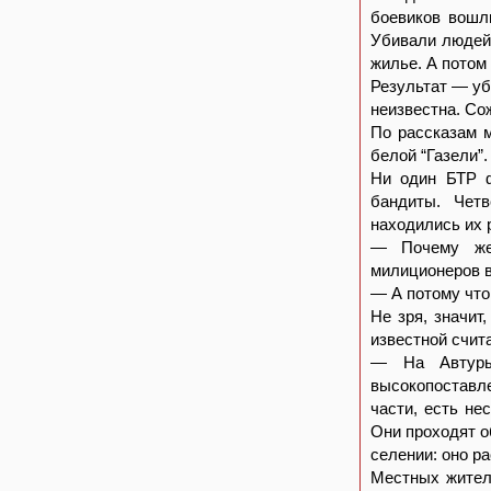
боевиков вошл
Убивали людей,
жилье. А потом
Результат — уб
неизвестна. Со
По рассказам 
белой “Газели”.
Ни один БТР ф
бандиты. Чет
находились их 
— Почему же 
милиционеров 
— А потому что,
Не зря, значит
известной счита
— На Автуры
высокопоставл
части, есть не
Они проходят о
селении: оно р
Местных жителе