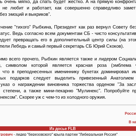
ь очень мягко, да спать будет жестко. А на прямую конфрон
 не любит и работает, как совершенно справедливо замет
без эмоций и выкриков".
ение "тихого" Рыбкина, Президент как раз вернул Совету бе
татус. Ведь согласно всем документам СБ - чисто консультатив
едует превращать его в дополнительный центр силы (на эт
пели Лебедь и самый первый секретарь СБ Юрий Скоков).
имо всего прочего, Рыбкин является также и лидером Социал
и, символом которой является красная роза (эмблема ч
, что в преподнесенных имениннику букетах доминировал и
ных подарков следует выделить привезенный Анатолием
 указ о награждении виновника торжества орденом "За зас
II степени, а также мини-пекарню "Мулинекс". Попробуйте п
нексом". Скорее уж с чем-то из холодного оружия.
Росси
В н
Из досье FLB
трович
- лидер "березовского" крыла партии "Либеральная Россия"