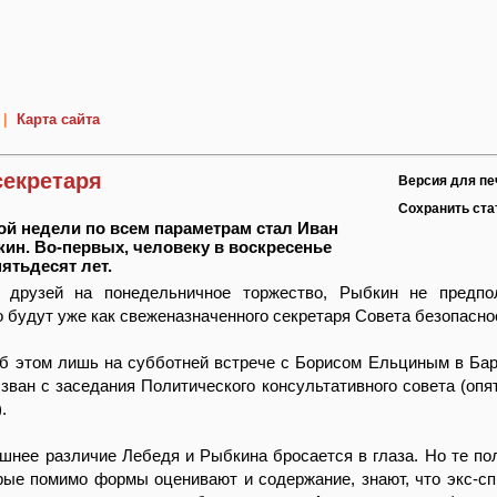
|
Карта сайта
секретаря
Версия для пе
Сохранить ст
й недели по всем параметрам стал Иван
ин. Во-первых, человеку в воскресенье
ятьдесят лет.
 друзей на понедельничное торжество, Рыбкин не предпол
о будут уже как свеженазначенного секретаря Совета безопасно
б этом лишь на субботней встрече с Борисом Ельциным в Бар
ван с заседания Политического консультативного совета (опят
.
шнее различие Лебедя и Рыбкина бросается в глаза. Но те по
рые помимо формы оценивают и содержание, знают, что экс-с