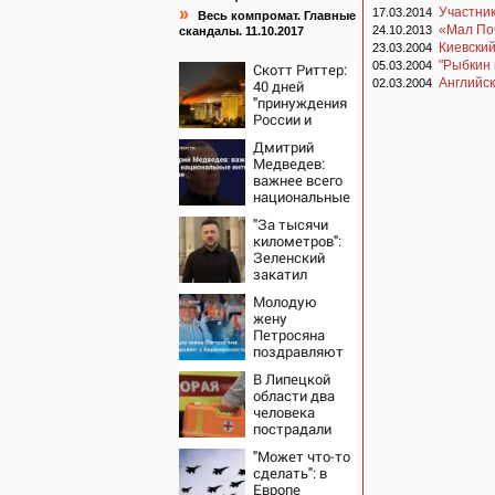
»
Участник
17.03.2014
Весь компромат. Главные
«Мал Поч
24.10.2013
скандалы. 11.10.2017
Киевский
23.03.2004
"Рыбкин 
05.03.2004
Скотт Риттер:
Английск
40 дней
02.03.2004
"принуждения
России и
Путина" резко
Дмитрий
приблизили
Медведев:
крах режима
важнее всего
Зеленского
национальные
интересы
"За тысячи
России
километров":
Зеленский
закатил
истерику
Молодую
Западу после
жену
ночного удара
Петросяна
поздравляют
с
В Липецкой
беременностью
области два
человека
пострадали
после падения
"Может что-то
БПЛА
сделать": в
Европе