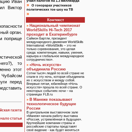
тацию Иван
утаил налогов на 1.3 миллиарда
»
О гонорарах участников
ил Виктор
политических ток-шоу на ТВ
»
Контекст
Национальный чемпионат
зопасности
»
WorldSkills Hi-Tech 2017
ный орган.
проходит в Екатеринбурге
ом поприще
Саймон Бартли, президент
международного движения WorldSkills
International: «WorldSkills – это не
только соревнования, это целая
среда: компетенции, навыки, умения,
карьера и глобальное международное
истической
сотрудничество».
его?), то
«Ночь искусств»
»
менно этот
объединила Россию
Сотни тысяч людей по всей стране не
 Чубайсом
спали в эту ночь, которая объединила
их с искусством и между собой.
луги перед
Впервые пятая, юбилейная «Ночь
редставить
искусств» прошла по всей стране. О
некоторых событиях ночи – на
страницах FLB.ru
В Манеже показывают
»
технологическое будущее
России
йская газета
В центральном выставочном зале
«Манеж» начала работу выставка
ачало статьи
«Россия, устремлённая в будущее».
Крупнейшие компании страны и
российские стартапы представят
своё видение - как будет меняться