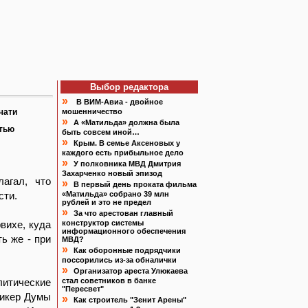
Выбор редактора
»
В ВИМ-Авиа - двойное
чати
мошенничество
»
А «Матильда» должна была
атью
быть совсем иной…
»
Крым. В семье Аксеновых у
каждого есть прибыльное дело
»
У полковника МВД Дмитрия
Захарченко новый эпизод
агал, что
»
В первый день проката фильма
сти.
«Матильда» собрано 39 млн
рублей и это не предел
»
За что арестован главный
вихе, куда
конструктор системы
информационного обеспечения
ь же - при
МВД?
»
Как оборонные подрядчики
поссорились из-за обналички
»
Организатор ареста Улюкаева
литические
стал советников в банке
"Пересвет"
пикер Думы
»
Как строитель "Зенит Арены"