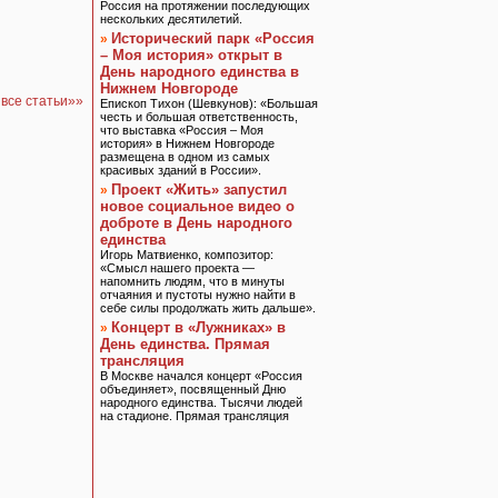
Россия на протяжении последующих
нескольких десятилетий.
Исторический парк «Россия
»
– Моя история» открыт в
День народного единства в
Нижнем Новгороде
все статьи»»
Епископ Тихон (Шевкунов): «Большая
честь и большая ответственность,
что выставка «Россия – Моя
история» в Нижнем Новгороде
размещена в одном из самых
красивых зданий в России».
Проект «Жить» запустил
»
новое социальное видео о
доброте в День народного
единства
Игорь Матвиенко, композитор:
«Смысл нашего проекта —
напомнить людям, что в минуты
отчаяния и пустоты нужно найти в
себе силы продолжать жить дальше».
Концерт в «Лужниках» в
»
День единства. Прямая
трансляция
В Москве начался концерт «Россия
объединяет», посвященный Дню
народного единства. Тысячи людей
на стадионе. Прямая трансляция