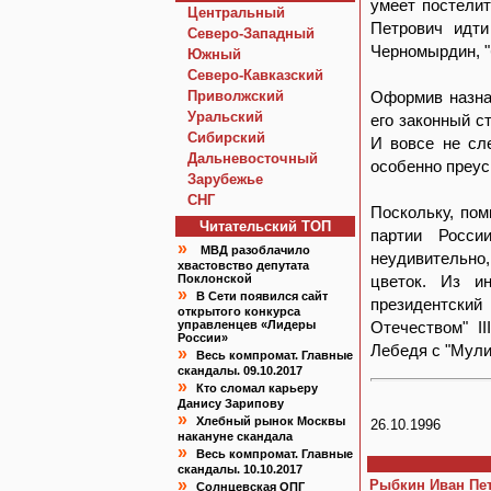
умеет постелит
Центральный
Петрович идти
Северо-Западный
Черномырдин, "
Южный
Северо-Кавказский
Приволжский
Оформив назнач
Уральский
его законный с
Сибирский
И вовсе не сл
Дальневосточный
особенно преус
Зарубежье
СНГ
Поскольку, пом
Читательский TOП
партии Росси
»
МВД разоблачило
неудивительно
хвастовство депутата
Поклонской
цветок. Из и
»
В Сети появился сайт
президентский
открытого конкурса
управленцев «Лидеры
Отечеством" I
России»
Лебедя с "Мули
»
Весь компромат. Главные
скандалы. 09.10.2017
»
Кто сломал карьеру
Данису Зарипову
»
Хлебный рынок Москвы
26.10.1996
накануне скандала
»
Весь компромат. Главные
скандалы. 10.10.2017
»
Рыбкин Иван Пе
Солнцевская ОПГ