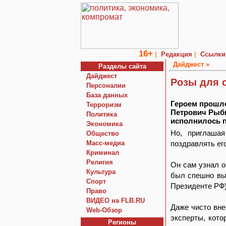
16+
|
|
Редакция
Ссылки
Дайджест »
Разделы сайта
Дайджест
Розы для 
Персоналии
База данных
Героем прошло
Терроризм
Петрович Рыбк
Политика
исполнилось п
Экономика
Но, приглашая
Общество
Macc-медиа
поздравлять ег
Криминал
Религия
Он сам узнал о
Культура
был спешно выз
Спорт
Президенте РФ)
Право
ВИДЕО на FLB.RU
Даже чисто вне
Web-Обзор
эксперты, кото
Регионы