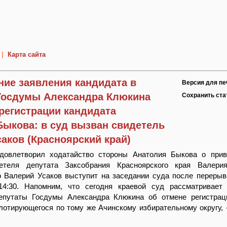
|
Карта сайта
ние заявления кандидата в
Версия для пе
Госдумы Александра Клюкина
Сохранить ст
регистрации кандидата
Быкова: в суд вызван свидетель
аков (Красноярский край)
довлетворил ходатайство стороны Анатолия Быкова о прив
етеля депутата Заксобрания Красноярского края Валерия
о Валерий Усаков выступит на заседании суда после перерыв
14:30. Напомним, что сегодня краевой суд рассматривает
епутаты Госдумы Александра Клюкина об отмене регистрац
лотирующегося по тому же Ачинскому избирательному округу, 