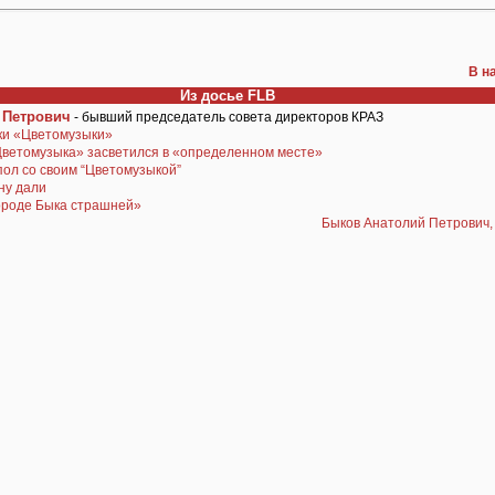
В н
Из досье FLB
 Петрович
- бывший председатель совета директоров КРАЗ
ки «Цветомузыки»
ветомузыка» засветился в «определенном месте»
ол со своим “Цветомузыкой”
ну дали
городе Быка страшней»
Быков Анатолий Петрович, 