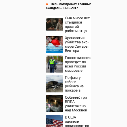
»
Весь компромат. Главные
скандалы. 11.10.2017
Сын много лет
стыдился
простой
работы отца,
пока не узнал,
Хронология
ради чего тот
убийства экс-
отказался от
мэра Самары
карьеры -
Виктора
история одной
Тархова и его
семьи
Госавтоинспекция
жены: шесть
проведет по
шокирующих
всей России
фактов, новые
массовые
подробности
рейды с 10
По факту
августа
гибели
ребенка на
пожаре в
Кызыл-Таше
Собянин: три
возбуждено
БПЛА
уголовное
уничтожено
дело
над Москвой
В США
оценили
производство