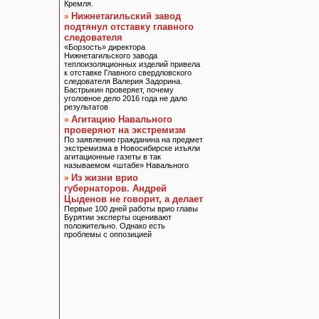
Кремля.
Нижнетагильский завод
»
подтянул отставку главного
следователя
«Борзость» директора
Нижнетагильского завода
теплоизоляционных изделий привела
к отставке Главного свердловского
следователя Валерия Задорина.
Бастрыкин проверяет, почему
уголовное дело 2016 года не дало
результатов
Агитацию Навального
»
проверяют на экстремизм
По заявлению гражданина на предмет
экстремизма в Новосибирске изъяли
агитационные газеты в так
называемом «штабе» Навального
Из жизни врио
»
губернаторов. Андрей
Цыденов не говорит, а делает
Первые 100 дней работы врио главы
Бурятии эксперты оценивают
положительно. Однако есть
проблемы с оппозицией