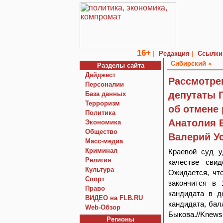
16+
|
|
Редакция
Ссылки
Сибирский »
Разделы сайта
Дайджест
Рассмотре
Персоналии
депутаты 
База данных
Терроризм
об отмене 
Политика
Анатолия 
Экономика
Общество
Валерий Ус
Macc-медиа
Криминал
Краевой суд у
Религия
качестве свид
Культура
Ожидается, чт
Спорт
закончится в 
Право
кандидата в д
ВИДЕО на FLB.RU
кандидата, бал
Web-Обзор
Быкова.//Knews
Регионы