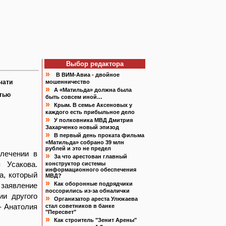
Выбор редактора
»
В ВИМ-Авиа - двойное
чати
мошенничество
»
А «Матильда» должна была
атью
быть совсем иной…
»
Крым. В семье Аксеновых у
каждого есть прибыльное дело
»
У полковника МВД Дмитрия
Захарченко новый эпизод
»
В первый день проката фильма
«Матильда» собрано 39 млн
рублей и это не предел
лечении в
»
За что арестован главный
 Усакова.
конструктор системы
информационного обеспечения
а, который
МВД?
»
Как оборонные подрядчики
 заявление
поссорились из-за обналички
ии другого
»
Организатор ареста Улюкаева
- Анатолия
стал советников в банке
"Пересвет"
»
Как строитель "Зенит Арены"