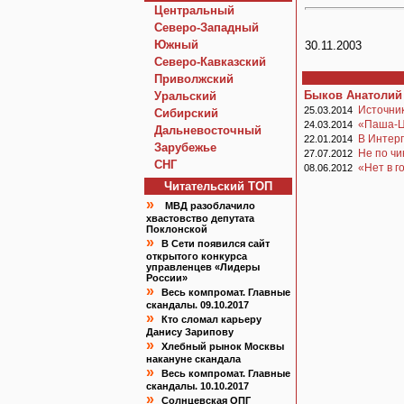
Центральный
Северо-Западный
Южный
30.11.2003
Северо-Кавказский
Приволжский
Быков Анатолий
Уральский
Источни
25.03.2014
Сибирский
«Паша-Ц
24.03.2014
Дальневосточный
В Интерп
22.01.2014
Зарубежье
Не по чи
27.07.2012
СНГ
«Нет в 
08.06.2012
Читательский TOП
»
МВД разоблачило
хвастовство депутата
Поклонской
»
В Сети появился сайт
открытого конкурса
управленцев «Лидеры
России»
»
Весь компромат. Главные
скандалы. 09.10.2017
»
Кто сломал карьеру
Данису Зарипову
»
Хлебный рынок Москвы
накануне скандала
»
Весь компромат. Главные
скандалы. 10.10.2017
»
Солнцевская ОПГ