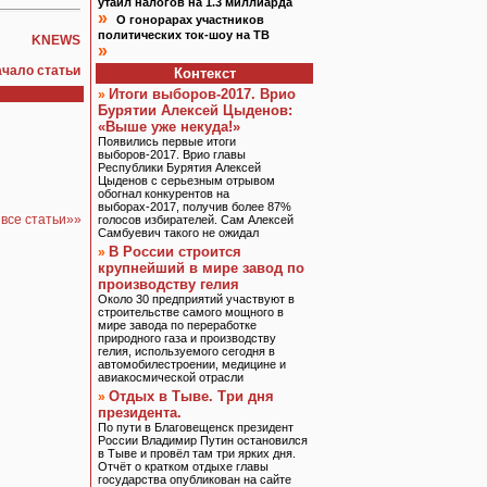
утаил налогов на 1.3 миллиарда
»
О гонорарах участников
политических ток-шоу на ТВ
KNEWS
»
ачало статьи
Контекст
Итоги выборов-2017. Врио
»
Бурятии Алексей Цыденов:
«Выше уже некуда!»
Появились первые итоги
выборов-2017. Врио главы
Республики Бурятия Алексей
Цыденов с серьезным отрывом
обогнал конкурентов на
выборах-2017, получив более 87%
все статьи»»
голосов избирателей. Сам Алексей
Самбуевич такого не ожидал
В России строится
»
крупнейший в мире завод по
производству гелия
Около 30 предприятий участвуют в
строительстве самого мощного в
мире завода по переработке
природного газа и производству
гелия, используемого сегодня в
автомобилестроении, медицине и
авиакосмической отрасли
Отдых в Тыве. Три дня
»
президента.
По пути в Благовещенск президент
России Владимир Путин остановился
в Тыве и провёл там три ярких дня.
Отчёт о кратком отдыхе главы
государства опубликован на сайте