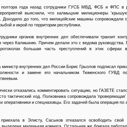
 полтора года назад сотрудники ГУСБ МВД, ФСБ и ФПС в р
ероприятий выяснили, что калмыцкие милиционеры 'крышую
 Доходило до того, что милицейские машины сопровождали г
рыбой и икрой по территории республики.
отрудники органов внутренних дел обеспечивали транзит кон
 через Калмыкию. Причем делали это с ведома руководства. 
протоколах большая часть преступлений в этих сферах 
.
да министр внутренних дел России Борис Грызлов подписал прика
олжности и замене его начальником Тюменского ГУВД по
твеевым.
чески отказались комментировать ситуацию, но ГАЗЕТЕ стало
сто тактический ход. Полковника сопровождала 'проверяющая' 
и оперативники и спецназовцы. Его задачей была операция по а
 приехала в Элисту, Сасыков отказался освободить свой 
 выделена маленькая комната. Остальная же бригада работа