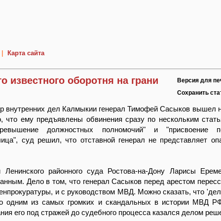
|
Карта сайта
о известного оборотня на грани
Версия для пе
Сохранить ст
р внутренних дел Калмыкии генерал Тимофей Сасыков вышел н
о, что ему предъявлены обвинения сразу по нескольким стат
ревышение должностных полномочий" и "присвоение п
ица", суд решил, что отставной генерал не представляет оп
 Ленинского районного суда Ростова-на-Дону Ларисы Ерем
анным. Дело в том, что генерал Сасыков перед арестом пересс
енпрокуратуры, и с руководством МВД. Можно сказать, что 'де
о одним из самых громких и скандальных в истории МВД Р
ния его под стражей до судебного процесса казался делом реш