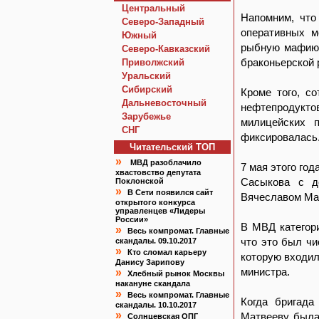
Центральный
Напомним, что
Северо-Западный
оперативных м
Южный
рыбную мафию.
Северо-Кавказский
браконьерской 
Приволжский
Уральский
Сибирский
Кроме того, с
Дальневосточный
нефтепродуктов
Зарубежье
милицейских 
СНГ
фиксировалась
Читательский TOП
»
МВД разоблачило
7 мая этого го
хвастовство депутата
Сасыкова с д
Поклонской
»
В Сети появился сайт
Вячеславом Ма
открытого конкурса
управленцев «Лидеры
России»
В МВД категори
»
Весь компромат. Главные
что это был чи
скандалы. 09.10.2017
»
Кто сломал карьеру
которую входил
Данису Зарипову
министра.
»
Хлебный рынок Москвы
накануне скандала
»
Весь компромат. Главные
Когда бригада
скандалы. 10.10.2017
»
Матвееву была
Солнцевская ОПГ