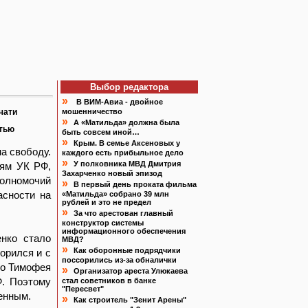
Выбор редактора
»
В ВИМ-Авиа - двойное
чати
мошенничество
»
А «Матильда» должна была
атью
быть совсем иной…
»
Крым. В семье Аксеновых у
а свободу.
каждого есть прибыльное дело
»
У полковника МВД Дмитрия
ьям УК РФ,
Захарченко новый эпизод
олномочий
»
В первый день проката фильма
асности на
«Матильда» собрано 39 млн
рублей и это не предел
»
За что арестован главный
конструктор системы
информационного обеспечения
енко стало
МВД?
»
Как оборонные подрядчики
орился и с
поссорились из-за обналички
ло Тимофея
»
Организатор ареста Улюкаева
Ф. Поэтому
стал советников в банке
"Пересвет"
енным.
»
Как строитель "Зенит Арены"