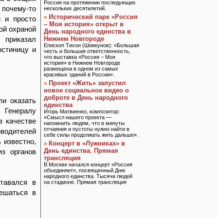
Россия на протяжении последующих
 почему-то
нескольких десятилетий.
Исторический парк «Россия
»
и и просто
– Моя история» открыт в
ой охраной
День народного единства в
 приказал
Нижнем Новгороде
Епископ Тихон (Шевкунов): «Большая
остиницу и
честь и большая ответственность,
что выставка «Россия – Моя
история» в Нижнем Новгороде
размещена в одном из самых
красивых зданий в России».
Проект «Жить» запустил
»
новое социальное видео о
доброте в День народного
ли оказать
единства
 Генералу
Игорь Матвиенко, композитор:
«Смысл нашего проекта —
в качестве
напомнить людям, что в минуты
отчаяния и пустоты нужно найти в
водителей
себе силы продолжать жить дальше».
 известно,
Концерт в «Лужниках» в
»
День единства. Прямая
из органов
трансляция
В Москве начался концерт «Россия
объединяет», посвященный Дню
народного единства. Тысячи людей
тавался в
на стадионе. Прямая трансляция
ешаться в