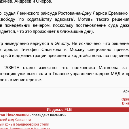
джиев, Андреев и Очеров.
о, судья Ленинского райсуда Ростова-на-Дону Лариса Еременко
вободу 'по ходатайству адвоката'. Мотивы такого решени
в понедельник вечером, поскольку постановление суда да
дается, что это произойдет в ближайшие дни).
р немедленно вернулся в Элисту. Не исключено, что решение
ле ареста Тимофея Сасыкова в Москву специально приезж
орый в администрации президента ходатайствовал за подчинен
 ГАЗЕТЕ стало известно, что полковника Матвеева за
перацию уже вызывали в Главное управление кадров МВД и 
сть в министерстве.
Ар
Ори
В н
Из досье FLB
ан Николаевич
- президент Калмыкии
ский ход Кирсаном
й конь в бандеровской степи