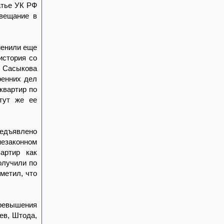
атье УК РФ
овещание в
менили еще
история со
 Сасыкова
ренних дел
квартир по
тут же ее
редъявлено
незаконном
артир как
олучили по
метил, что
ревышения
ев, Штода,