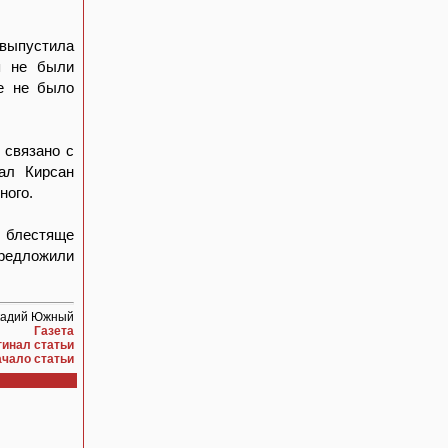
 выпустила
я не были
же не было
 связано с
ал Кирсан
ного.
 блестяще
предложили
кадий Южный
Газета
гинал статьи
ачало статьи