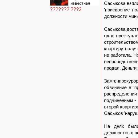
известная
Сасыкова взяли
журналистка
??????? ???2
'присвоение п
подтвердила
должности мини
роман
Бондарчука и
Исаковой
Сасыкова доста
одно преступл
строительство
квартиру получ
не работала. Н
непосредствен
продал. Деньги
Замгенпрокуро
обвинение в '
распределении
подчиненным - 
второй квартир
Сасыков 'наруш
На днях были
должностных по