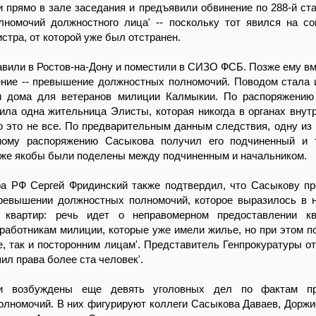
 прямо в зале заседания и предъявили обвинение по 288-й ст
олномочий должностного лица' -- поскольку тот явился на с
стра, от которой уже был отстранен.
вили в Ростов-на-Дону и поместили в СИЗО ФСБ. Позже ему в
ение -- превышение должностных полномочий. Поводом стала 
м дома для ветеранов милиции Калмыкии. По распоряжению
ила одна жительница Элисты, которая никогда в органах внут
о это не все. По предварительным данным следствия, одну из 
ному распоряжению Сасыкова получил его подчиненный и 
 же якобы были поделены между подчиненным и начальником.
ра РФ Сергей Фридинский также подтвердил, что Сасыкову п
превышении должностных полномочий, которое выразилось в 
 квартир: речь идет о неправомерном предоставлении кв
работникам милиции, которые уже имели жилье, но при этом п
е, так и посторонним лицам'. Представитель Генпрокуратуры от
ил права более ста человек'.
 возбуждены еще девять уголовных дел по фактам п
лномочий. В них фигурируют коллеги Сасыкова Даваев, Доржи