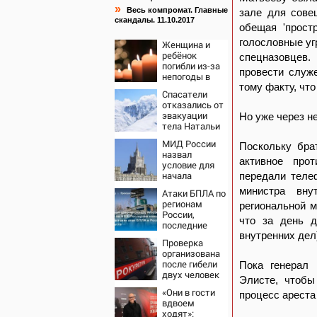
»
Весь компромат. Главные
зале для сове
скандалы. 11.10.2017
обещая 'прост
голословные уг
Женщина и
ребёнок
спецназовцев.
погибли из-за
провести служ
непогоды в
Смоленске
тому факту, чт
Спасатели
отказались от
эвакуации
Но уже через н
тела Натальи
Наговицыной
МИД России
Поскольку бра
с
назвал
семитысячника
активное прот
условие для
начала
передали телеф
переговоров о
министра вну
Атаки БПЛА по
мире с
регионам
региональной м
Украиной
России,
что за день д
последние
новости на 7
внутренних дел
Проверка
августа 2026:
организована
последствия,
после гибели
Пока генерал 
атаки на
двух человек
склады
Элисте, чтобы
при падении
Wildberries,
«Они в гости
процесс ареста
деревьев в
состояние
вдвоем
Смоленске
пострадавших
ходят»: