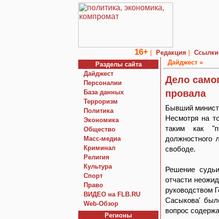
16+
|
|
Редакция
Ссылки
Дайджест »
Разделы сайта
Дайджест
Дело самог
Персоналии
провала
База данных
Терроризм
Бывший минист
Политика
Несмотря на т
Экономика
таким как "п
Общество
должностного л
Macc-медиа
Криминал
свободе.
Религия
Культура
Решение судьи
Спорт
отчасти неожид
Право
руководством Г
ВИДЕО на FLB.RU
Сасыкова' был
Web-Обзор
вопрос содержа
Регионы