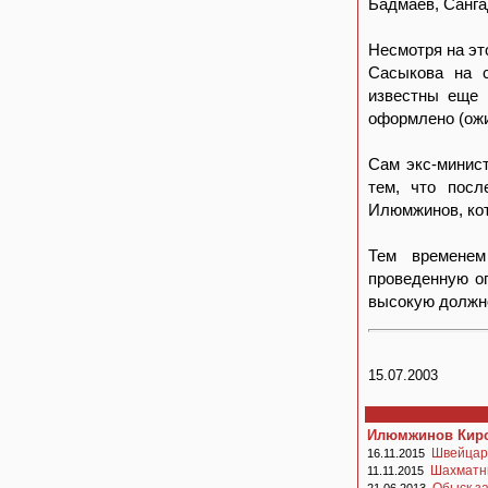
Бадмаев, Санга
Несмотря на эт
Сасыкова на с
известны еще 
оформлено (ожи
Сам экс-минист
тем, что пос
Илюмжинов, кот
Тем временем
проведенную о
высокую должно
15.07.2003
Илюмжинов Кирс
Швейцар
16.11.2015
Шахматны
11.11.2015