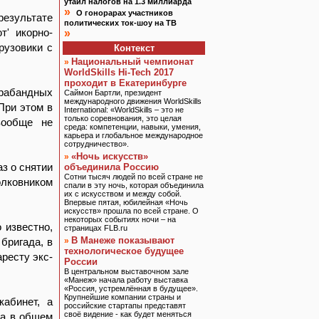
утаил налогов на 1.3 миллиарда
»
О гонорарах участников
езультате
политических ток-шоу на ТВ
т' икорно-
»
рузовики с
Контекст
Национальный чемпионат
»
WorldSkills Hi-Tech 2017
проходит в Екатеринбурге
трабандных
Саймон Бартли, президент
международного движения WorldSkills
При этом в
International: «WorldSkills – это не
только соревнования, это целая
вообще не
среда: компетенции, навыки, умения,
карьера и глобальное международное
сотрудничество».
«Ночь искусств»
»
з о снятии
объединила Россию
Сотни тысяч людей по всей стране не
лковником
спали в эту ночь, которая объединила
их с искусством и между собой.
Впервые пятая, юбилейная «Ночь
искусств» прошла по всей стране. О
некоторых событиях ночи – на
 известно,
страницах FLB.ru
В Манеже показывают
бригада, в
»
технологическое будущее
ресту экс-
России
В центральном выставочном зале
«Манеж» начала работу выставка
«Россия, устремлённая в будущее».
Крупнейшие компании страны и
кабинет, а
российские стартапы представят
своё видение - как будет меняться
ла в общем