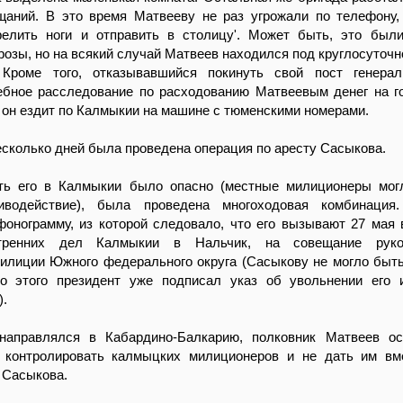
щаний. В это время Матвееву не раз угрожали по телефону,
релить ноги и отправить в столицу'. Может быть, это был
розы, но на всякий случай Матвеев находился под круглосуточн
 Кроме того, отказывавшийся покинуть свой пост генерал
ебное расследование по расходованию Матвеевым денег на г
о он ездит по Калмыкии на машине с тюменскими номерами.
есколько дней была проведена операция по аресту Сасыкова.
ть его в Калмыкии было опасно (местные милиционеры мог
иводействие), была проведена многоходовая комбинация.
онограмму, из которой следовало, что его вызывают 27 мая 
тренних дел Калмыкии в Нальчик, на совещание руко
илиции Южного федерального округа (Сасыкову не могло быть
о этого президент уже подписал указ об увольнении его 
).
направлялся в Кабардино-Балкарию, полковник Матвеев ос
 контролировать калмыцких милиционеров и не дать им вм
 Сасыкова.