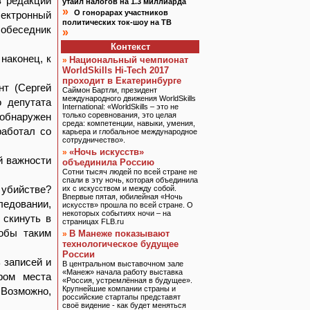
в редакции
утаил налогов на 1.3 миллиарда
»
О гонорарах участников
ектронный
политических ток-шоу на ТВ
обеседник
»
Контекст
наконец, к
Национальный чемпионат
»
WorldSkills Hi-Tech 2017
проходит в Екатеринбурге
нт (Сергей
Саймон Бартли, президент
международного движения WorldSkills
о депутата
International: «WorldSkills – это не
 обнаружен
только соревнования, это целая
среда: компетенции, навыки, умения,
работал со
карьера и глобальное международное
сотрудничество».
«Ночь искусств»
»
й важности
объединила Россию
Сотни тысяч людей по всей стране не
спали в эту ночь, которая объединила
 убийстве?
их с искусством и между собой.
Впервые пятая, юбилейная «Ночь
едовании,
искусств» прошла по всей стране. О
некоторых событиях ночи – на
 скинуть в
страницах FLB.ru
тобы таким
В Манеже показывают
»
технологическое будущее
России
 записей и
В центральном выставочном зале
«Манеж» начала работу выставка
ром места
«Россия, устремлённая в будущее».
Крупнейшие компании страны и
Возможно,
российские стартапы представят
своё видение - как будет меняться