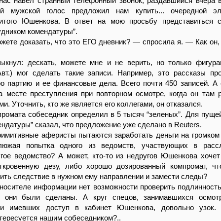
нас навел странный телефонный звонок, раздавшийся вчера 
ый мужской голос предложил нам купить... очередной эл
итого Юшенкова. В ответ на мою просьбу представиться с
удником комендатуры”.
жете доказать, что это ЕГО дневник? — спросила я. — Как он, 
ыкнул: дескать, можете мне и не верить, но только фигура
т.) мог сделать такие записи. Например, это рассказы пр
о партию и ее финансовые дела. Всего почти 450 записей. А
а месте преступления при повторном осмотре, когда он там 
и. Уточнить, кто же является его коллегами, он отказался.
ромата собеседник определил в 5 тысяч “зеленых”. Для пуще
ендатуры” сказал, что предложение уже сделано в Reuters.
римитивные аферисты пытаются заработать деньги на громком
люжая попытка одного из ведомств, участвующих в рассл
гое ведомство? А может, кто-то из недругов Юшенкова хочет
ткровенную дезу, либо хорошо дозированный компромат, ч
ить следствие в нужном ему направлении и замести следы?
носителе информации нет возможности проверить подлинность
а они были сделаны. А круг спецов, занимавшихся осмот
 и имевших доступ в кабинет Юшенкова, довольно узок. 
тересуется нашим собеседником?..