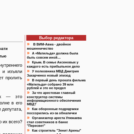
Выбор редактора
»
В ВИМ-Авиа - двойное
чати
мошенничество
»
А «Матильда» должна была
атью
быть совсем иной…
»
Крым. В семье Аксеновых у
утреннего
каждого есть прибыльное дело
»
 и изъяли
У полковника МВД Дмитрия
Захарченко новый эпизод
ет пролить
»
В первый день проката фильма
«Матильда» собрано 39 млн
рублей и это не предел
»
За что арестован главный
ок — это
конструктор системы
информационного обеспечения
олне в его
МВД?
»
 депутата,
Как оборонные подрядчики
поссорились из-за обналички
»
Организатор ареста Улюкаева
о их всего?
стал советников в банке
"Пересвет"
»
Как строитель "Зенит Арены"