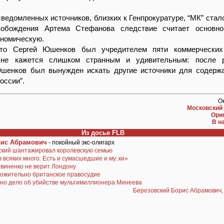
осведомленных источников, близких к Генпрокуратуре, “МК” стал
вобождения Артема Стефанова следствие считает основно
ономическую.
что Сергей Юшенков был учредителем пяти коммерческих 
 не кажется слишком странным и удивительным: после 
шенков был вынужден искать другие источники для содерж
оссии”.
О
Московский
Ори
В н
Из досье FLB
рис Абрамович
- покойный экс-олигарх
ский шантажировал королевскую семью
 всяких много. Есть и сумасшедшие и му..ки»
виненко не верит Лондону
ожительно британское правосудие
но дело об убийстве мультимиллионера Минеева
Березовский Борис Абрамович, 