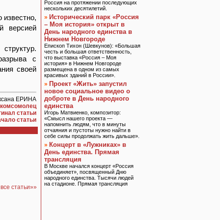
Россия на протяжении последующих
нескольких десятилетий.
о известно,
Исторический парк «Россия
»
– Моя история» открыт в
й версией
День народного единства в
Нижнем Новгороде
Епископ Тихон (Шевкунов): «Большая
структур.
честь и большая ответственность,
разрыва с
что выставка «Россия – Моя
история» в Нижнем Новгороде
ания своей
размещена в одном из самых
красивых зданий в России».
Проект «Жить» запустил
»
новое социальное видео о
доброте в День народного
ксана ЕРИНА
единства
 комсомолец
гинал статьи
Игорь Матвиенко, композитор:
«Смысл нашего проекта —
ачало статьи
напомнить людям, что в минуты
отчаяния и пустоты нужно найти в
себе силы продолжать жить дальше».
Концерт в «Лужниках» в
»
День единства. Прямая
трансляция
В Москве начался концерт «Россия
объединяет», посвященный Дню
народного единства. Тысячи людей
на стадионе. Прямая трансляция
все статьи»»