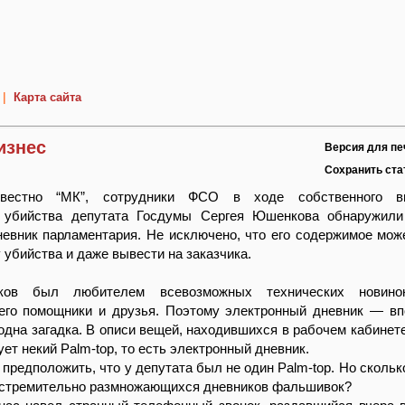
|
Карта сайта
изнес
Версия для пе
Сохранить ст
вестно “МК”, сотрудники ФСО в ходе собственного вн
 убийства депутата Госдумы Сергея Юшенкова обнаружили
евник парламентария. Не исключено, что его содержимое мож
 убийства и даже вывести на заказчика.
ков был любителем всевозможных технических новин
его помощники и друзья. Поэтому электронный дневник — вп
 одна загадка. В описи вещей, находившихся в рабочем кабинете
ет некий Palm-top, то есть электронный дневник.
 предположить, что у депутата был не один Palm-top. Но скольк
и стремительно размножающихся дневников фальшивок?