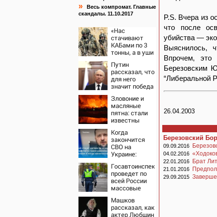
»
Весь компромат. Главные
скандалы. 11.10.2017
P.S. Вчера из 
что после ос
«Нас
стачивают
убийства — эк
КАБами по 3
Выяснилось, 
тонны, а в уши
Впрочем, это
льют, что у
Путин
русских «нет
Березовским Ю
рассказал, что
резервов»
“Либеральной Р
для него
значит победа
- Новости на
Зловоние и
Вести.ru
масляные
26.04.2003
пятна: стали
известны
новые детали
Когда
ночного удара
Березовский Бо
закончится
РФ по Киеву
СВО на
Березов
09.09.2016
Украине:
«Ходоков
04.02.2016
Прогноз
Брат Лит
22.01.2016
Госавтоинспекция
эксперта на
Предпол
21.01.2016
проведет по
2026 год,
Заверше
29.09.2015
всей России
последние
массовые
новости о
рейды с 10
боевых
Машков
августа
действиях
рассказал, как
актер Любшин