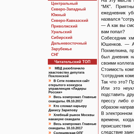
На эту мысль 
Центральный
“МК”. Приятн
Северо-Западный
ежедневник уб
Южный
назвался “сотр
Северо-Кавказский
— А как вы смо
Приволжский
вам попал?
Уральский
Сибирский
Собеседник хм
Дальневосточный
Юшенков. — Ав
Зарубежье
Похмелкина, пр
СНГ
был дневник н
Читательский TOП
своими коллегам
»
МВД разоблачило
Стоимость комп
хвастовство депутата
“сотрудник ком
Поклонской
»
В Сети появился сайт
Так что это? П
открытого конкурса
Или это неук
управленцев «Лидеры
России»
подставить дру
»
Весь компромат. Главные
прессу либо о
скандалы. 09.10.2017
»
Кто сломал карьеру
образом направ
Данису Зарипову
В электронном 
»
Хлебный рынок Москвы
времени, когд
накануне скандала
»
Весь компромат. Главные
происшествия
скандалы. 10.10.2017
следствие заин
»
Солнцевская ОПГ