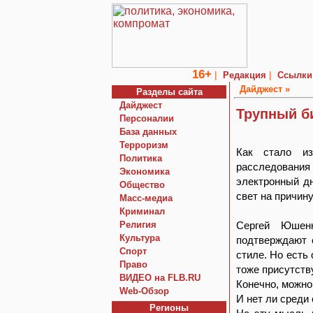
16+
|
|
Редакция
Ссылки
Дайджест »
Разделы сайта
Дайджест
Трупный б
Персоналии
База данных
Терроризм
Как стало из
Политика
расследования
Экономика
электронный дн
Общество
свет на причину
Macc-медиа
Криминал
Религия
Сергей Юшен
Культура
подтверждают 
Спорт
стиле. Но есть
Право
тоже присутству
ВИДЕО на FLB.RU
Конечно, можно
Web-Обзор
И нет ли сред
Регионы