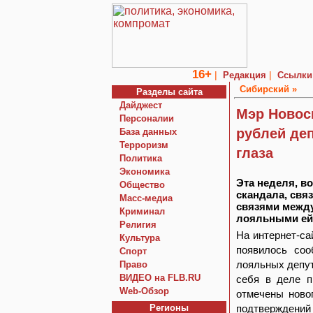
16+
|
|
Редакция
Ссылки
Сибирский »
Разделы сайта
Дайджест
Мэр Новос
Персоналии
рублей деп
База данных
Терроризм
глаза
Политика
Экономика
Эта неделя, в
Общество
скандала, св
Macc-медиа
связями межд
Криминал
лояльными ей
Религия
На интернет-са
Культура
появилось соо
Спорт
лояльных депут
Право
ВИДЕО на FLB.RU
себя в деле п
Web-Обзор
отмечены ново
Регионы
подтверждений