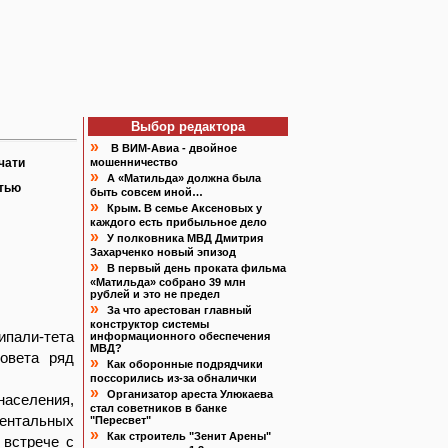
Выбор редактора
»
В ВИМ-Авиа - двойное
чати
мошенничество
»
А «Матильда» должна была
атью
быть совсем иной…
»
Крым. В семье Аксеновых у
каждого есть прибыльное дело
»
У полковника МВД Дмитрия
Захарченко новый эпизод
»
В первый день проката фильма
«Матильда» собрано 39 млн
рублей и это не предел
»
За что арестован главный
конструктор системы
ипали-тета
информационного обеспечения
МВД?
совета ряд
»
Как оборонные подрядчики
поссорились из-за обналички
»
Организатор ареста Улюкаева
аселения,
стал советников в банке
ментальных
"Пересвет"
»
Как строитель "Зенит Арены"
 встрече с