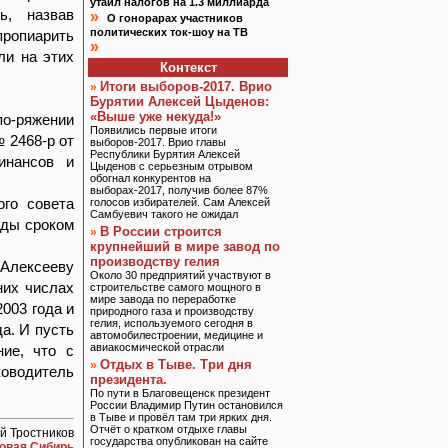
утаил налогов на 1.3 миллиарда
ь, назвав
»
О гонорарах участников
политических ток-шоу на ТВ
пропиарить
»
ли на этих
Контекст
Итоги выборов-2017. Врио
»
Бурятии Алексей Цыденов:
«Выше уже некуда!»
по-ряжении
Появились первые итоги
 2468-р от
выборов-2017. Врио главы
Республики Бурятия Алексей
инансов и
Цыденов с серьезным отрывом
обогнал конкурентов на
выборах-2017, получив более 87%
ого совета
голосов избирателей. Сам Алексей
Самбуевич такого не ожидал
уды сроком
В России строится
»
крупнейший в мире завод по
производству гелия
 Алексееву
Около 30 предприятий участвуют в
них числах
строительстве самого мощного в
мире завода по переработке
003 года и
природного газа и производству
гелия, используемого сегодня в
а. И пусть
автомобилестроении, медицине и
авиакосмической отрасли
ние, что с
Отдых в Тыве. Три дня
»
ководитель
президента.
По пути в Благовещенск президент
России Владимир Путин остановился
в Тыве и провёл там три ярких дня.
Отчёт о кратком отдыхе главы
й Тростников
государства опубликован на сайте
овая Сибирь