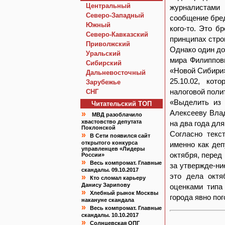
Центральный
журналистами
Северо-Западный
сообщение бред
Южный
кого-то. Это б
Северо-Кавказский
принципах стро
Приволжский
Однако один до
Уральский
мира Филиппови
Сибирский
«Новой Сибири»
Дальневосточный
25.10.02, ко
Зарубежье
налоговой поли
СНГ
«Выделить из 
Читательский TOП
Алексееву Вла
»
МВД разоблачило
хвастовство депутата
на два года дл
Поклонской
Согласно текс
»
В Сети появился сайт
открытого конкурса
именно как деп
управленцев «Лидеры
октября, перед
России»
»
Весь компромат. Главные
за утвержде-ни
скандалы. 09.10.2017
это дела октя
»
Кто сломал карьеру
Данису Зарипову
оценками типа
»
Хлебный рынок Москвы
города явно пог
накануне скандала
»
Весь компромат. Главные
скандалы. 10.10.2017
»
Солнцевская ОПГ