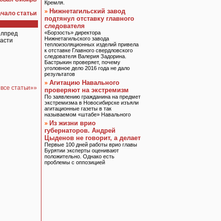
Кремля.
Нижнетагильский завод
»
ачало статьи
подтянул отставку главного
следователя
«Борзость» директора
олпред
Нижнетагильского завода
ласти
теплоизоляционных изделий привела
к отставке Главного свердловского
следователя Валерия Задорина.
Бастрыкин проверяет, почему
уголовное дело 2016 года не дало
результатов
Агитацию Навального
»
 все статьи»»
проверяют на экстремизм
По заявлению гражданина на предмет
экстремизма в Новосибирске изъяли
агитационные газеты в так
называемом «штабе» Навального
Из жизни врио
»
губернаторов. Андрей
Цыденов не говорит, а делает
Первые 100 дней работы врио главы
Бурятии эксперты оценивают
положительно. Однако есть
проблемы с оппозицией