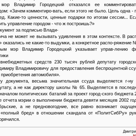
 мэр Владимир Городецкий отказался ее комментироват
ом: «Зачем комментиро-вать, если этого не было. Цель одна - 
ред. Какие-то ценности, ценные подарки по итогам сессии... Ес
ить управление городом - что ж построишь?»
кумент за подписью Влади-
ча не может не вызывать удивления в этом контексте. В рас
 оказались не какие-то выдумки, а конкретное распо-ряжение №
торым мэр Владимир Городецкий указывает управ-лению ф
тики
внебюджетных средств 230 тысяч рублей депутату городск
димиру Владимировичу для предоставления беспроцентной сс
я приобретения автомобиля».
ту документа, весьма значительная ссуда выделяется г-ну
утату, а не как директору школы № 65. Выделяется в послед
 началом политических баталий за проект город-ского бюджета 2
е отчета мэрии о выполнении бюджета девяти месяцев 2002 год
брьские, а не предновогодние, все равно возникает ощуще
 «полный бред» в отношении скандала от «ПолитСибРу» ру
орячился.
Дмитри
Н