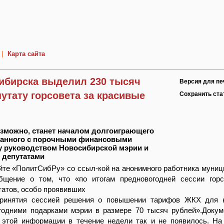
|
Карта сайта
ибирска выделил 230 тысяч
Версия для пе
утату горсовета за красивые
Сохранить ст
озможно, станет началом долгоиграющего
язанного с порочными финансовыми
у руководством Новосибирской мэрии и
 депутатами
йте «ПолитСибРу» со ссыл-кой на анонимного работника муниц
бщение о том, что «по итогам предновогодней сессии гор
атов, особо проявивших
ринятия сессией решения о повышении тарифов ЖКХ для н
годними подарками мэрии в размере 70 тысяч рублей».Доку
 этой информации в течение недели так и не появилось. На