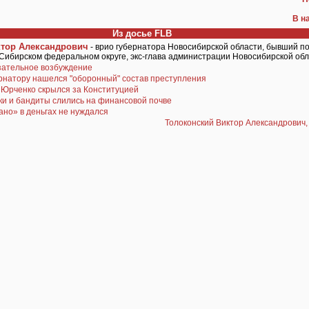
В н
Из досье FLB
ктор Александрович
- врио губернатора Новосибирской области, бывший п
 Сибирском федеральном округе, экс-глава администрации Новосибирской об
зательное возбуждение
рнатору нашелся "оборонный" состав преступления
 Юрченко скрылся за Конституцией
ки и бандиты слились на финансовой почве
но» в деньгах не нуждался
Толоконский Виктор Александрович,