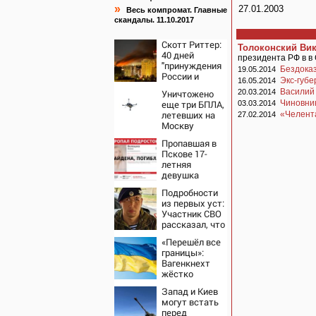
»
27.01.2003
Весь компромат. Главные
скандалы. 11.10.2017
Скотт Риттер:
Толоконский Ви
40 дней
президента РФ в в
"принуждения
Бездока
19.05.2014
России и
Экс-губе
16.05.2014
Путина" резко
Василий
Уничтожено
20.03.2014
приблизили
еще три БПЛА,
Чиновни
03.03.2014
крах режима
летевших на
«Челента
27.02.2014
Зеленского
Москву
Пропавшая в
Пскове 17-
летняя
девушка
найдена
Подробности
мертвой
из первых уст:
Участник СВО
рассказал, что
спасло его в
«Перешёл все
схватке с
границы»:
медведем
Вагенкнехт
жёстко
ответила
Запад и Киев
послу
могут встать
Украины
перед