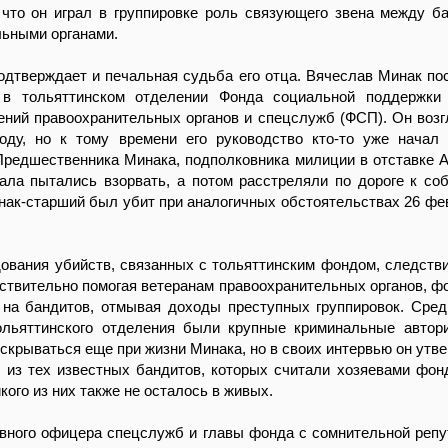
 что он играл в группировке роль связующего звена между б
льными органами.
одтверждает и печальная судьба его отца. Вячеслав Минак по
в тольяттинском отделении Фонда социальной поддержки 
ний правоохранительных органов и спецслужб (ФСП). Он возг
оду, но к тому времени его руководство кто-то уже начал
Предшественника Минака, подполковника милиции в отставке 
ала пытались взорвать, а потом расстреляли по дороге к со
нак-старший был убит при аналогичных обстоятельствах 26 фе
ования убийств, связанных с тольяттинским фондом, следств
йствительно помогая ветеранам правоохранительных органов, фо
 на бандитов, отмывая доходы преступных группировок. Сре
ольяттинского отделения были крупные криминальные автор
скрываться еще при жизни Минака, но в своих интервью он утве
о из тех известных бандитов, которых считали хозяевами фонд
кого из них также не осталось в живых.
вного офицера спецслужб и главы фонда с сомнительной репу