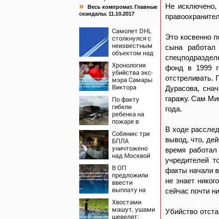
»
Не исключено,
Весь компромат. Главные
скандалы. 11.10.2017
правоохраните
Самолет DHL
Это косвенно п
столкнулся с
неизвестным
сына работал 
объектом над
спецподразделе
Лейпцигом -
Хронология
Новости на
фонд в 1999 г
убийства экс-
Вести.ru
отстреливать. 
мэра Самары
Виктора
Дурасова, снач
Тархова и его
гаражу. Сам Ми
По факту
жены: шесть
гибели
шокирующих
года.
ребенка на
фактов, новые
пожаре в
подробности
Кызыл-Таше
В ходе расслед
Собянин: три
возбуждено
вывод, что, де
БПЛА
уголовное
уничтожено
время работал
дело
над Москвой
учредителей т
В ОП
факты начали в
предложили
не знает никог
ввести
выплату на
сейчас почти ни
каждого
Хвостами
школьника к 1
машут, ушами
сентября: о
Убийство отста
шевелят: