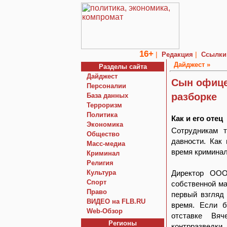
16+
|
|
Редакция
Ссылки
Дайджест »
Разделы сайта
Дайджест
Сын офице
Персоналии
разборке
База данных
Терроризм
Политика
Как и его отец
Экономика
Сотрудникам т
Общество
давности. Как
Macc-медиа
время криминал
Криминал
Религия
Культура
Директор ООО
Спорт
собственной ма
Право
первый взгляд
ВИДЕО на FLB.RU
время. Если 
Web-Обзор
отставке Вяч
Регионы
контрразведки,