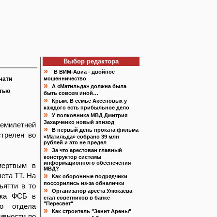
Выбор редактора
»
В ВИМ-Авиа - двойное
чати
мошенничество
»
А «Матильда» должна была
атью
быть совсем иной…
»
Крым. В семье Аксеновых у
каждого есть прибыльное дело
»
У полковника МВД Дмитрия
Захарченко новый эпизод
емилетней
»
В первый день проката фильма
стрелен во
«Матильда» собрано 39 млн
рублей и это не предел
»
За что арестован главный
конструктор системы
информационного обеспечения
мертвым в
МВД?
ета ТТ. На
»
Как оборонные подрядчики
поссорились из-за обналички
ьятти в то
»
Организатор ареста Улюкаева
ика ФСБ в
стал советников в банке
"Пересвет"
го отдела
»
Как строитель "Зенит Арены"
ивности по