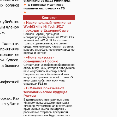
утаил налогов на 1.3 миллиарда
»
ых органов
О гонорарах участников
политических ток-шоу на ТВ
»
Контекст
к убийство
Национальный чемпионат
»
WorldSkills Hi-Tech 2017
ным членом
проходит в Екатеринбурге
ым.
Саймон Бартли, президент
международного движения WorldSkills
International: «WorldSkills – это не
 Тольятти.
только соревнования, это целая
среда: компетенции, навыки, умения,
дприятиями
карьера и глобальное международное
сотрудничество».
изовали ее
«Ночь искусств»
»
ри Купеев,
объединила Россию
сла бывших
Сотни тысяч людей по всей стране не
спали в эту ночь, которая объединила
их с искусством и между собой.
Впервые пятая, юбилейная «Ночь
искусств» прошла по всей стране. О
некоторых событиях ночи – на
мафиозной
страницах FLB.ru
В Манеже показывают
»
технологическое будущее
России
орках. Как
В центральном выставочном зале
«Манеж» начала работу выставка
был убит и
«Россия, устремлённая в будущее».
Крупнейшие компании страны и
российские стартапы представят
своё видение - как будет меняться