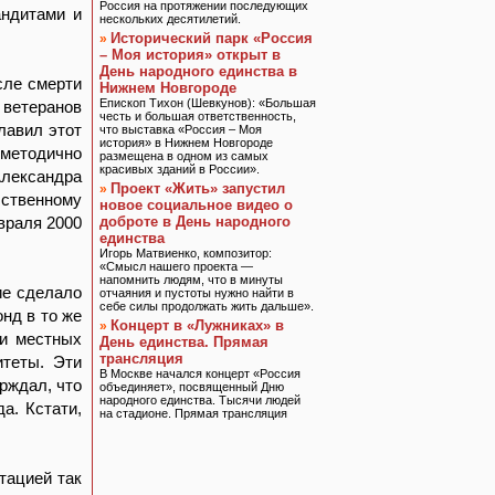
Россия на протяжении последующих
андитами и
нескольких десятилетий.
Исторический парк «Россия
»
– Моя история» открыт в
День народного единства в
сле смерти
Нижнем Новгороде
Епископ Тихон (Шевкунов): «Большая
ветеранов
честь и большая ответственность,
лавил этот
что выставка «Россия – Моя
история» в Нижнем Новгороде
 методично
размещена в одном из самых
красивых зданий в России».
Александра
Проект «Жить» запустил
»
бственному
новое социальное видео о
враля 2000
доброте в День народного
единства
Игорь Матвиенко, композитор:
«Смысл нашего проекта —
напомнить людям, что в минуты
ие сделало
отчаяния и пустоты нужно найти в
себе силы продолжать жить дальше».
нд в то же
Концерт в «Лужниках» в
»
ди местных
День единства. Прямая
трансляция
итеты. Эти
В Москве начался концерт «Россия
рждал, что
объединяет», посвященный Дню
народного единства. Тысячи людей
а. Кстати,
на стадионе. Прямая трансляция
тацией так