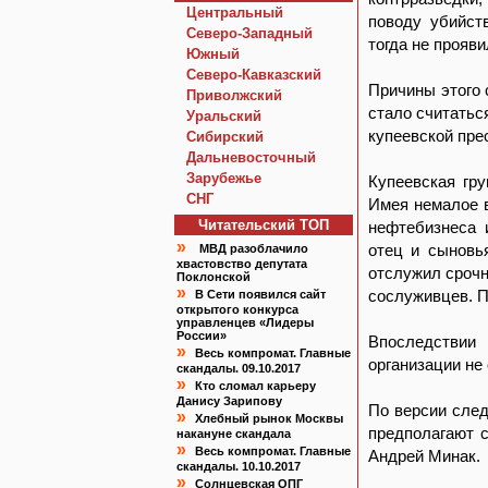
Центральный
поводу убийст
Северо-Западный
тогда не прояв
Южный
Северо-Кавказский
Причины этого 
Приволжский
стало считатьс
Уральский
купеевской пре
Сибирский
Дальневосточный
Зарубежье
Купеевская гр
СНГ
Имея немалое 
Читательский TOП
нефтебизнеса 
»
отец и сыновь
МВД разоблачило
хвастовство депутата
отслужил срочн
Поклонской
»
сослуживцев. П
В Сети появился сайт
открытого конкурса
управленцев «Лидеры
России»
Впоследствии
»
Весь компромат. Главные
организации не 
скандалы. 09.10.2017
»
Кто сломал карьеру
Данису Зарипову
По версии след
»
Хлебный рынок Москвы
предполагают с
накануне скандала
»
Весь компромат. Главные
Андрей Минак.
скандалы. 10.10.2017
»
Солнцевская ОПГ