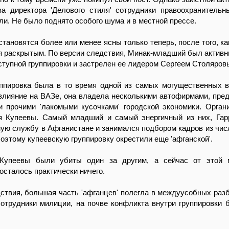
ва директора 'Делового стиля' сотрудники правоохранительн
или. Не было поднято особого шума и в местной прессе.
становятся более или менее ясны только теперь, после того, ка
я раскрытым. По версии следствия, Минак-младший был актив
ступной группировки и застрелен ее лидером Сергеем Столяров
уппировка была в то время одной из самых могущественных в
влияние на ВАЗе, она владела несколькими автофирмами, пре
и прочими 'лакомыми кусочками' городской экономики. Орган
я Купеевы. Самый младший и самый энергичный из них, Гар
ую службу в Афганистане и занимался подбором кадров из чи
оэтому купеевскую группировку окрестили еще 'афганской'.
 Купеевы были убиты один за другим, а сейчас от этой 
осталось практически ничего.
ствия, большая часть 'афганцев' полегла в междуусобных разб
отрудники милиции, на почве конфликта внутри группировки 