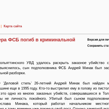
|
Карта сайта
ра ФСБ погиб в криминальной
Версия для пе
Сохранить ст
ольяттинского УВД удалось раскрыть заказное убийство с
 выяснилось, сын подполковника ФСБ Андрей Минак был за
ьной разборки.
 'Деловой стиль' 26-летний Андрей Минак был найден 
шине еще в 1995 году. Кто-то выстрелил ему в голову из пистол
 это одно из многих заказных убийств, совершавшихся в Тол
бы не личность покойного. Убитый был сыном подполковн
еслава Минака, который работал начальником местно
 но к тому времени уже покинул свой пост. Однако заметной акт