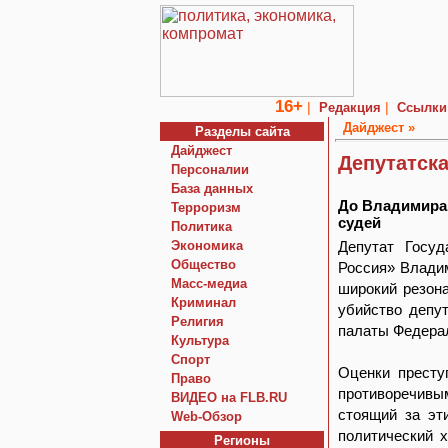
16+
|
|
Редакция
Ссылки
Дайджест »
Разделы сайта
Дайджест
Депутатск
Персоналии
База данных
До Владимира
Терроризм
судей
Политика
Экономика
Депутат Госуд
Общество
Россия» Влади
Macc-медиа
широкий резона
Криминал
убийство депут
Религия
палаты Федерал
Культура
Спорт
Оценки престу
Право
противоречивы
ВИДЕО на FLB.RU
стоящий за эт
Web-Обзор
политический 
Регионы