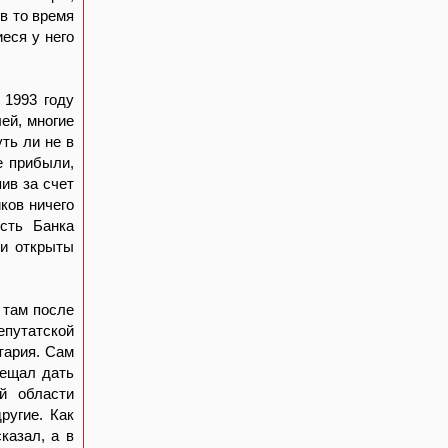
в то время
еся у него
 1993 году
ей, многие
ть ли не в
е прибыли,
ив за счет
ков ничего
сть Банка
ли открыты
 там после
путатской
тария. Сам
бещал дать
й области
ругие. Как
казал, а в