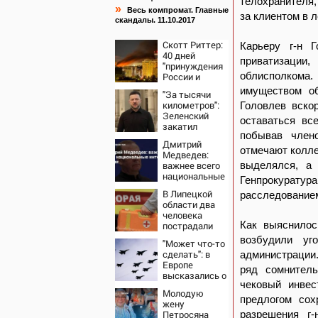
телохранителя,
»
Весь компромат. Главные
за клиентом в л
скандалы. 11.10.2017
Скотт Риттер:
Карьеру г-н 
40 дней
приватизации
"принуждения
облисполкома.
России и
Путина" резко
имуществом об
"За тысячи
приблизили
километров":
Головлев вско
крах режима
Зеленский
Зеленского
оставаться вс
закатил
побывав член
истерику
Дмитрий
Западу после
отмечают колле
Медведев:
ночного удара
важнее всего
выделялся, а 
национальные
Генпрокуратура
интересы
В Липецкой
расследование
России
области два
человека
Как выяснилос
пострадали
после падения
возбудили уг
"Может что-то
БПЛА
сделать": в
администрации.
Европе
ряд сомнитель
высказались о
чековый инве
нападении
Молодую
России
предлогом сох
жену
Петросяна
разрешения г-