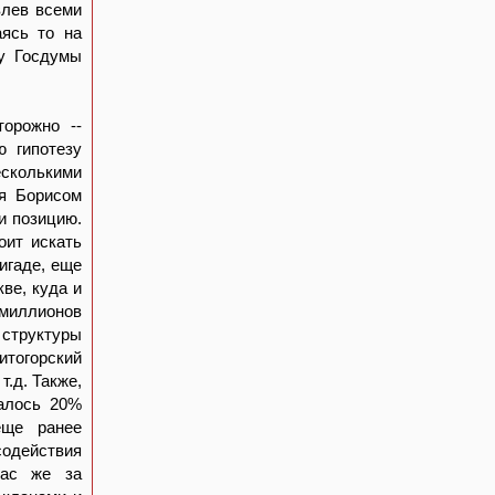
влев всеми
аясь то на
 у Госдумы
торожно --
ю гипотезу
есколькими
ся Борисом
и позицию.
оит искать
игаде, еще
ве, куда и
 миллионов
 структуры
итогорский
.д. Также,
талось 20%
еще ранее
одействия
час же за