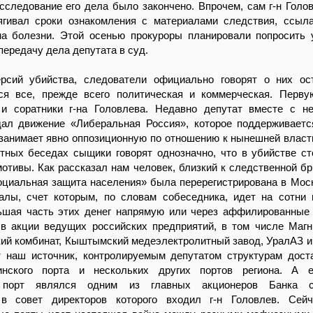
сследование его дела было закончено. Впрочем, сам г-н Голо
ягивал сроки ознакомления с материалами следствия, ссыл
 на болезни. Этой осенью прокуроры планировали попросить
передачу дела депутата в суд.
рсий убийства, следователи официально говорят о них ос
ся все, прежде всего политическая и коммерческая. Перву
и соратники г-на Головлева. Недавно депутат вместе с н
дал движение «Либеральная Россия», которое поддерживает
занимает явно оппозиционную по отношению к нынешней власт
тных беседах сыщики говорят однозначно, что в убийстве ст
отивы. Как рассказал нам человек, близкий к следственной бр
оциальная защита населения» была перерегистрирована в Моск
алы, счет которым, по словам собеседника, идет на сотни
ьшая часть этих денег напрямую или через аффилированные
в акции ведущих российских предприятий, в том числе Магн
ий комбинат, Кыштымский медеэлектролитный завод, УралАЗ и т
т наш источник, контролируемым депутатом структурам дос
инского порта и нескольких других портов региона. А 
 порт являлся одним из главных акционеров Банка с
 в совет директоров которого входил г-н Головлев. Сей