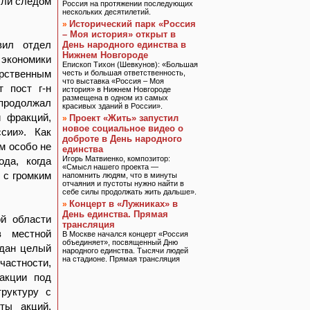
ошли следом
Россия на протяжении последующих
нескольких десятилетий.
Исторический парк «Россия
»
– Моя история» открыт в
вил отдел
День народного единства в
Нижнем Новгороде
экономики
Епископ Тихон (Шевкунов): «Большая
арственным
честь и большая ответственность,
что выставка «Россия – Моя
т пост г-н
история» в Нижнем Новгороде
размещена в одном из самых
 продолжал
красивых зданий в России».
и фракций,
Проект «Жить» запустил
»
новое социальное видео о
сии». Как
доброте в День народного
м особо не
единства
Игорь Матвиенко, композитор:
да, когда
«Смысл нашего проекта —
 с громким
напомнить людям, что в минуты
отчаяния и пустоты нужно найти в
себе силы продолжать жить дальше».
Концерт в «Лужниках» в
»
День единства. Прямая
й области
трансляция
в местной
В Москве начался концерт «Россия
объединяет», посвященный Дню
здан целый
народного единства. Тысячи людей
на стадионе. Прямая трансляция
частности,
акции под
труктуру с
ты акций,