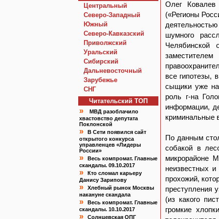
Олег Ковалев 
Центральный
(«Регионы Росс
Северо-Западный
Южный
деятельностью
Северо-Кавказский
шумного расс
Приволжский
Челябинской 
Уральский
заместителем 
Сибирский
правоохранител
Дальневосточный
все гипотезы, 
Зарубежье
сыщики уже на
СНГ
роль г-на Гол
Читательский TOП
информации, де
»
МВД разоблачило
криминальные 
хвастовство депутата
Поклонской
»
В Сети появился сайт
По данным стол
открытого конкурса
управленцев «Лидеры
собакой в лес
России»
»
микрорайоне М
Весь компромат. Главные
скандалы. 09.10.2017
неизвестных и
»
Кто сломал карьеру
прохожий, кото
Данису Зарипову
»
Хлебный рынок Москвы
преступления у
накануне скандала
(из какого пи
»
Весь компромат. Главные
громкие хлопк
скандалы. 10.10.2017
»
Солнцевская ОПГ