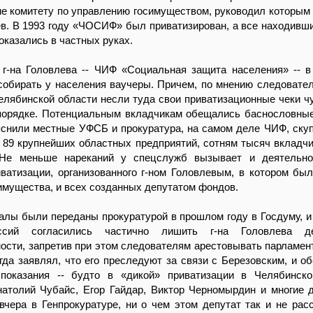
 комитету по управлению госимуществом, руководил которым 
ев. В 1993 году «ЧОСИФ» был приватизирован, а все находивши
оказались в частных руках.
 г-на Головлева -- ЧИФ «Социальная защита населения» -- в
собирать у населения ваучеры. Причем, по мнению следовател
лябинской области несли туда свои приватизационные чеки чу
порядке. Потенциальным вкладчикам обещались баснословны
яснили местные УФСБ и прокуратура, на самом деле ЧИФ, скуп
 89 крупнейших областных предприятий, сотням тысяч вкладчи
 Не меньше нареканий у спецслужб вызывает и деятельно
ватизации, организованного г-ном Головлевым, в котором бы
имущества, и всех созданных депутатом фондов.
алы были переданы прокуратурой в прошлом году в Госдуму, и
ссий согласились частично лишить г-на Головлева де
ости, запретив при этом следователям арестовывать парламен
огда заявлял, что его преследуют за связи с Березовским, и о
показания -- будто в «дикой» приватизации в Челябинско
атолий Чубайс, Егор Гайдар, Виктор Черномырдин и многие д
чера в Генпрокуратуре, ни о чем этом депутат так и не расс