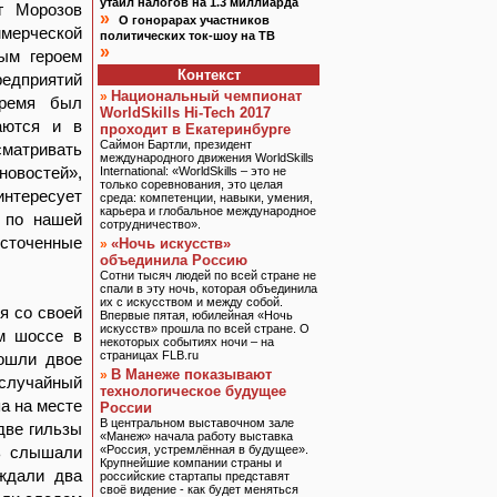
утаил налогов на 1.3 миллиарда
г Морозов
»
О гонорарах участников
ммерческой
политических ток-шоу на ТВ
»
ным героем
Контекст
едприятий
Национальный чемпионат
»
время был
WorldSkills Hi-Tech 2017
аются и в
проходит в Екатеринбурге
Саймон Бартли, президент
сматривать
международного движения WorldSkills
новостей»,
International: «WorldSkills – это не
только соревнования, это целая
интересует
среда: компетенции, навыки, умения,
карьера и глобальное международное
, по нашей
сотрудничество».
есточенные
«Ночь искусств»
»
объединила Россию
Сотни тысяч людей по всей стране не
спали в эту ночь, которая объединила
их с искусством и между собой.
я со своей
Впервые пятая, юбилейная «Ночь
искусств» прошла по всей стране. О
ом шоссе в
некоторых событиях ночи – на
страницах FLB.ru
дошли двое
В Манеже показывают
»
 случайный
технологическое будущее
а на месте
России
В центральном выставочном зале
две гильзы
«Манеж» начала работу выставка
шь слышали
«Россия, устремлённая в будущее».
Крупнейшие компании страны и
ждали два
российские стартапы представят
своё видение - как будет меняться