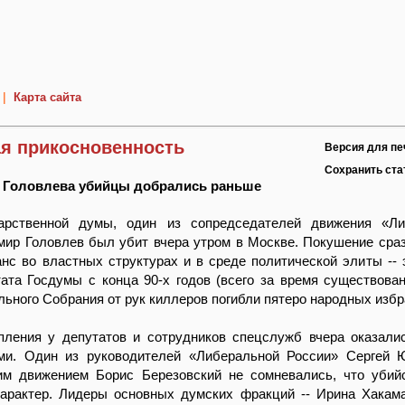
|
Карта сайта
ая прикосновенность
Версия для пе
Сохранить ст
 Головлева убийцы добрались раньше
арственной думы, один из сопредседателей движения «Ли
мир Головлев был убит вчера утром в Москве. Покушение сра
нс во властных структурах и в среде политической элиты -- 
ата Госдумы с конца 90-х годов (всего за время существова
ьного Собрания от рук киллеров погибли пятеро народных избр
пления у депутатов и сотрудников спецслужб вчера оказал
ми. Один из руководителей «Либеральной России» Сергей 
им движением Борис Березовский не сомневались, что убий
характер. Лидеры основных думских фракций -- Ирина Хакам