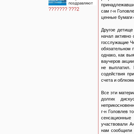
поздравляют
принадлежавшие
с
??????? ???2
сам г-н Головл
беременностью
ценные бумаги 
Другое детище
начал активно 
госслужащие Че
обязательном 
однако, как вы
ваучеров акции
не выплатил.
содействия при
счета и облком
Все эти матери
долгих диску
неприкосновенн
г-н Головлев т
сенсационные 
участвовали Ан
нам сообщили в