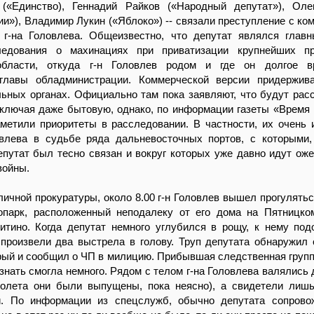
(«Единство), Геннадий Райков («Народный депутат»), Оле
ии»), Владимир Лукин («Яблоко») -- связали преступление с ко
 г-на Головлева. Общеизвестно, что депутат являлся глав
ледования о махинациях при приватизации крупнейших пр
области, откуда г-н Головлев родом и где он долгое 
главы обладминистрации. Коммерческой версии придержив
ьных органах. Официально там пока заявляют, что будут рас
включая даже бытовую, однако, по информации газеты «Время 
метили приоритеты в расследовании. В частности, их очень 
овлева в судьбе ряда дальневосточных портов, с которыми
путат был тесно связан и вокруг которых уже давно идут ож
войны.
ичной прокуратуры, около 8.00 г-н Головлев вышел прогулятьс
опарк, расположенный неподалеку от его дома на Пятницк
итино. Когда депутат немного углубился в рощу, к нему по
 произвели два выстрела в голову. Труп депутата обнаружил
рый и сообщил о ЧП в милицию. Прибывшая следственная групп
знать смогла немного. Рядом с телом г-на Головлева валялись 
столета они были выпущены, пока неясно), а свидетели ли
и. По информации из спецслужб, обычно депутата сопрово