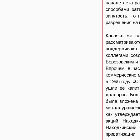
начале лета ра
способами зат
занятость, то
разрешения на 
Касаясь же ве
рассматривают
поддерживают 
коллегами соз
Березовским и 
Впрочем, в час
коммерческие м
в 1996 году «С
ушли ее капит
долларов. Бол
была вложена 
металлургическ
как утверждае
акций Находк
Находкинский
приватизации,