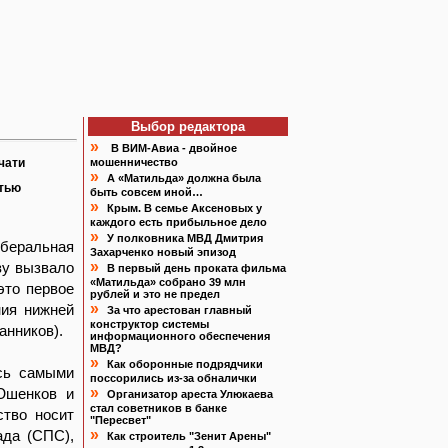
Выбор редактора
»
В ВИМ-Авиа - двойное
чати
мошенничество
»
А «Матильда» должна была
атью
быть совсем иной…
»
Крым. В семье Аксеновых у
каждого есть прибыльное дело
»
У полковника МВД Дмитрия
беральная
Захарченко новый эпизод
»
зу вызвало
В первый день проката фильма
«Матильда» собрано 39 млн
это первое
рублей и это не предел
»
ния нижней
За что арестован главный
конструктор системы
анников).
информационного обеспечения
МВД?
»
Как оборонные подрядчики
ись самыми
поссорились из-за обналички
»
Юшенков и
Организатор ареста Улюкаева
стал советников в банке
ство носит
"Пересвет"
»
ада (СПС),
Как строитель "Зенит Арены"