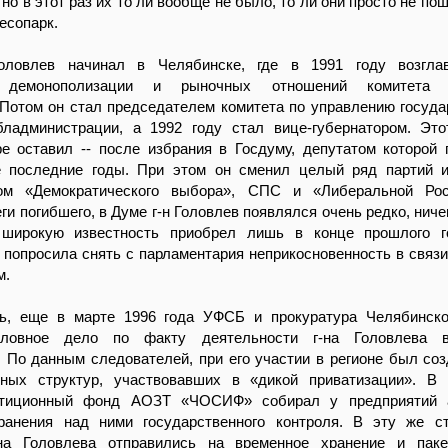
 но в этот раз их то ли вообще не было, то ли они просто не п
есопарк.
Головлев начинал в Челябинске, где в 1991 году возгла
, демонополизации и рыночных отношений комитета 
 Потом он стал председателем комитета по управлению госуд
ладминистрации, а 1992 году стал вице-губернатором. Это
ре оставил -- после избрания в Госдуму, депутатом которой
е последние годы. При этом он сменил целый ряд партий 
ом «Демократического выбора», СПС и «Либеральной Рос
ги погибшего, в Думе г-н Головлев появлялся очень редко, ниче
широкую известность приобрел лишь в конце прошлого го
 попросила снять с парламентария неприкосновенность в связи
м.
ь, еще в марте 1996 года УФСБ и прокуратура Челябинско
оловное дело по факту деятельности г-на Головлева 
 По данным следователей, при его участии в регионе был со
ных структур, участвовавших в «дикой приватизации». В 
стиционный фонд АОЗТ «ЧОСИФ» собирал у предприятий 
ранения над ними государственного контроля. В эту же с
на Головлева отправились на временное хранение и паке