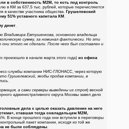
ли в собственность М2М, то есть под контроль
лю в КМ за 637,5 тыс. рублей, которые перечисляются
я в качестве участника общества.
Грушелевский
 ему 51% уставного капитала КМ
.
у денег
.
ю Владимира Евтушенкова, основного владельца
олическую сумму, за номинал фактически. Но эти
 они этого не сделали. После чего был составлен и
о произошло в начале марта этого года)
из офиса
пресс-службы компании НИС-ГЛОНАСС, через которую
о Грушелевский, якобы продав компании, в
лись
.
рмация, а сами серверы выведены из строя
) весной
ерного административного округа Москвы завел дело
головные дела с целью оказать давление на него
стема», ставшая тогда совладельцем М2М,
5%. В конце прошлого года они вступили в переговоры
 контрольный пакет компании, исходя из той же
на не были соблюдены
.