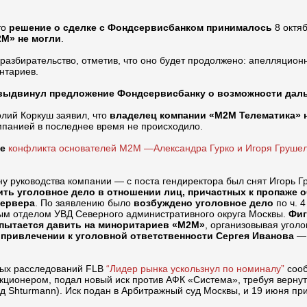
то
решение о сделке с Фондсервисбанком принималось
8 октя
2М» не могли
.
разбирательство, отметив, что оно будет продолжено: апелляцион
нтариев.
выдвинул предложение Фондсервисбанку о возможности даль
лий Коркуш заявил, что
владелец компании «М2М Телематика» н
мпанией в последнее время не происходило.
е
конфликта основателей М2М —Александра Гурко и Игоря Груше
 руководства компании — с поста гендиректора был снят Игорь Гр
ить уголовное дело в отношении лиц, причастных к пропаже
сервера
. По заявлению было
возбуждено уголовное дело
по ч. 4
ым отделом УВД Северного административного округа Москвы.
Фиг
пытается давить на миноритариев «М2М»
, организовывая угол
 привлечении к уголовной ответственности Сергея Иванова
— 
ных расследований FLB
“Лидер рынка ускользнул по номиналу”
сооб
ционером, подал новый иск против АФК «Система», требуя верну
д Shturmann). Иск подан в Арбитражный суд Москвы, и 19 июня при