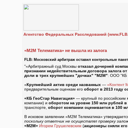
Агентство Федеральных Расследований (www.FLB.
«М2М Телематика» не вышла из залога
FLB: Московский арбитраж оставил контрольные паке
"«Арбитражный суд Москвы
отказал дочерней компа
признании недействительным договора залога от 
доли в трех крупнейших "дочках" "М2М"
: ООО "КБ 
«
Крупнейший актив среди названных
—
«Контент 
предварительным оценкам его
оборот в 2013 году с
«КБ ГеоСтар Навигация»
— крупный по российским 
компании) и
оборотом на уровне 150 млн рублей в
транспорте,
оборот компании оценивается в 100 м
В исковом заявлении «М2М Телематика» утверждаетс
поскольку ответчик не осуществлял проверку зал
«М2М»
Игорем Грушелевским
(
акционеры сняли его