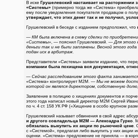
В иске
Грушелевский настаивает на расторжении з
«Системы»
(примерно тогда же «Система» приобрела 
ему после уведомления покупателя продавцом о полу
утверждает, что этих денег так и не получил, ус
Грушелевский в беседе с изданием предположил, что
— КМ была включена в схему сделки по приобретен
«Системы»
, — пояснил Грушелевский. —
Для этого 
деньги так и не были заплачены. Весной этого год
подан иск в арбитраж
.
Представители «Системы» заявили изданию, что пере
компании была похищена вся документация, относя
— Сейчас расследованием этого факта занимается
«Система» контролирует М2М. —
Мы не можем досто
которой он являлся директором, собственную долю,
Заявление в полицию о хищениях документов и порче
этого года написал новый директор М2М Сергей Иван
по ч. 4 ст. 158 УК РФ («Хищение в особо крупном разм
Грушелевский называет обвинения в свой адрес абсу
и другого совладельца М2М — Алексадра Гурко
. 
обязалась выкупить их акции по рыночной цене
.
с «Системой», предлагая либо выкупить у них акции 
оценки. «Система» предложение не приняла — в корп