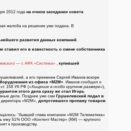
бря 2012 года
на очном заседании совета
ная жалоба на решение уже подана. В
нейшего развития данных компаний
.
е ставил его в известность о смене собственника
левского — с АФК «Система»
,
купившей
ушелевский, а его преемник Сергей Иванов вскоре
 оборудования из офиса «М2М»
. Иванов сообщил о
 ст. 158 УК РФ (
«Хищение в особо крупном размере»
),
урантом этого дела сразу же стал Игорь
овные дела. Позднее уже сам
Грушелевский подал в
директора «М2М»,
допустившего пропажу товаров
щалось: “бывший глава компании «М2М Телематика»
ть ему 51% ООО «Контент Мастер» (КМ) — крупного
нят к производству.