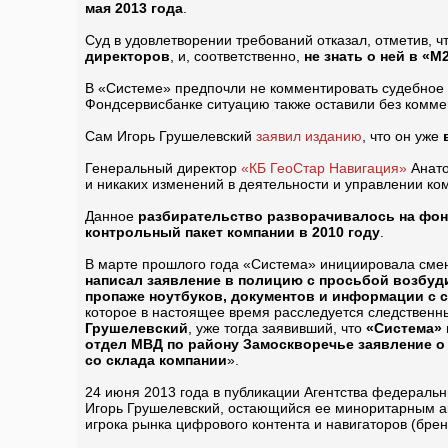
мая 2013 года
.
Суд в удовлетворении требований отказал, отметив, ч
директоров
, и, соответственно,
не знать о ней в «М
В «Системе» предпочли не комментировать судебное 
Фондсервисбанке ситуацию также оставили без комме
Сам Игорь Грушелевский
заявил изданию
, что он уже
Генеральный директор
«КБ ГеоСтар Навигация»
Анато
и никаких изменений в деятельности и управлении ко
Данное
разбирательство разворачивалось на фон
контрольный пакет компании в 2010 году
.
В марте прошлого года «Система» инициировала смену
написал заявление в полицию с просьбой возбуд
пропаже ноутбуков, документов и информации с 
которое в настоящее время расследуется следственн
Грушелевский
, уже тогда заявивший, что
«Система» 
отдел МВД по району Замоскворечье заявление о
со склада компании
».
24 июня 2013 года в публикации Агентства федераль
Игорь Грушелевский, остающийся ее миноритарным ак
игрока рынка цифрового контента и навигаторов (брен