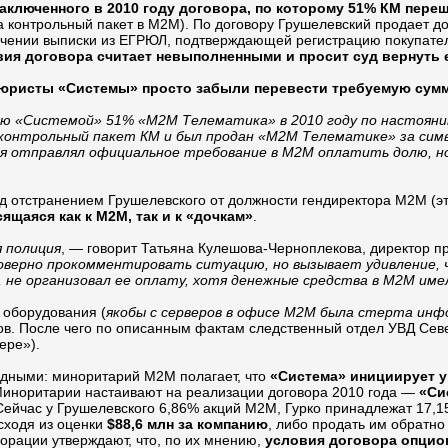
аключенного в 2010 году договора, по которому 51% КМ переш
контрольный пакет в М2М). По договору Грушелевский продает до
чении выписки из ЕГРЮЛ, подтверждающей регистрацию покупател
ловия договора считает невыполненными и просит суд вернуть
юристы «Системы» просто забыли перевести требуемую сумм
ию «Системой» 51% «М2М Телематика» в 2010 году по настояни
контрольный пакет КМ и был продан «М2М Телематике» за симв
а я отправлял официальное требование в М2М оплатить долю, но
д отстранением Грушелевского от должности гендиректора М2М (эт
щаяся как к М2М, так и к «дочкам»
.
 полиция
, — говорит Татьяна Кулешова-Черноплекова, директор 
верно прокомментировать ситуацию, но вызывает удивление, чт
 не организовал ее оплату, хотя денежные средства в М2М име
 оборудования (
якобы с серверов в офисе М2М была стерта инфо
ов. После чего по описанным фактам следственный отдел УВД Сев
ере»).
рдными: миноритарий М2М полагает, что
«Система» инициирует у
Миноритарии настаивают на реализации договора 2010 года —
«Си
 Сейчас у Грушелевского 6,86% акций М2М, Гурко принадлежат 17,1
исходя из оценки
$88,6 млн за компанию
, либо продать им обратно
орации утверждают, что, по их мнению,
условия договора опцио