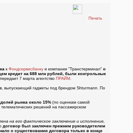
Печать
ка
к
Фондсервисбанку
и компании "Транстерминал"
о
щем кредит на 688 млн рублей, были контрольные
 передает 7 марта агентство
ПРАЙМ
.
ров, выпускающий гаджеты под брендом Shturmann. По
 долей рынка около 15%
(по оценкам самой
 телематических решений на пассажирском
лена на его фактическое заключение и исполнение,
то
договор был заключен прежним руководителем
нало о существовании договора только в конце