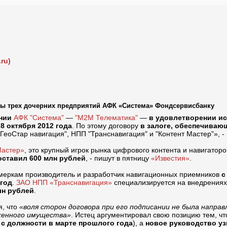
ru)
ты трех дочерних предприятий АФК «Система» Фондсервисбанку
нии
АФК "Система"
—
"М2М Телематика"
—
в удовлетворении ис
8 октября 2012 года
. По этому договору
в залоге, обеспечиваю
ГеоСтар навигация", НПП "Транснавигация" и "Контент Мастер"», -
Мастер»
, это крупный игрок рынка цифрового контента и навигато
оставил 600 млн рублей
, - пишут в пятницу
«Известия»
.
меркам производитель и разработчик навигационных приемников
с
 год
.
ЗАО НПП «Транснавигация»
специализируется на внедрениях
лн рублей
.
я, что
«воля сторон договора при его подписании не была направ
оженного имущества»
. Истец аргументировал свою позицию тем, ч
 с должности в марте прошлого года
), а
новое руководство уз