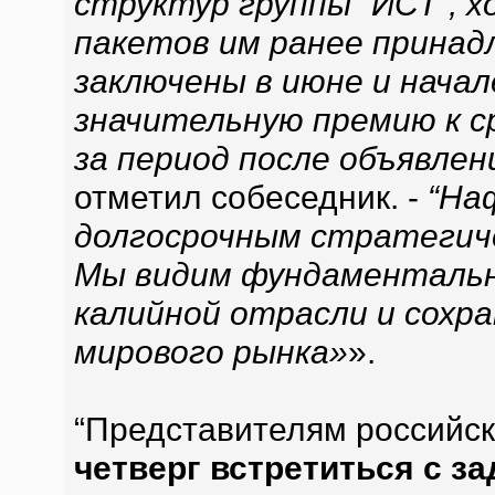
структур группы “ИСТ”, 
пакетов им ранее принадл
заключены в июне и нача
значительную премию к ср
за период после объявле
отметил собеседник. -
“На
долгосрочным стратегиче
Мы видим фундаментальн
калийной отрасли и сохр
мирового рынка»
».
“Представителям российск
четверг встретиться с з