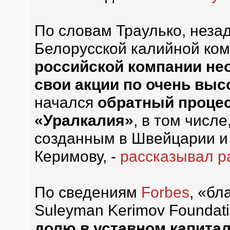
По словам Траулько, неза
Белорусской калийной ком
российской компании не
свои акции по очень выс
начался
обратный процес
«Уралкалия»
, в том числ
созданным в Швейцарии и
Керимову, -
рассказывал р
По сведениям
Forbes
, «б
Suleyman Kerimov Foundati
долю в уставном капитал