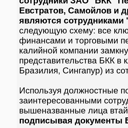
сотрудники ЗАО "БКК" Пе
Евстратов, Самойлов и д
являются сотрудниками 
следующую схему: все клю
финансами и торговыми пе
калийной компании замкну
представительства БКК в к
Бразилия, Сингапур) из со
Используя должностные по
заинтересованными сотру
вышеназванные лица втайн
подписывая документы Б