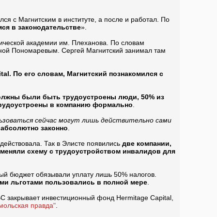
ился с Магнитским в институте, а после и работал. По
ся в законодательстве
».
мической академии им. Плеханова. По словам
нной Пономаревым. Сергей Магнитский занимал там
al. По его словам, Магнитский познакомился с
должны были быть трудоустроены люди, 50% из
трудоустроены в компанию формально
.
ользоваться сейчас могут лишь действительно сами
 абсолютно законно
.
 действовала. Так в Элисте появились
две компании,
именяли схему с трудоустройством инвалидов для
ый бюджет обязывали уплату лишь 50% налогов.
ыми льготами пользовались в полной мере
.
 закрывает инвестиционный фонд Hermitage Capital,
мольская правда"
.