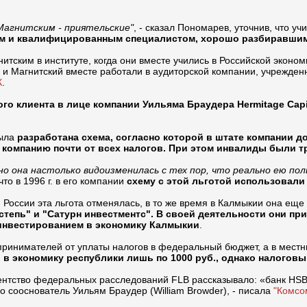
Магнитским - приятельские"
, - сказал Пономарев, уточнив, что уч
м и квалифицированным специалистом, хорошо разбиравшим
тским в институте, когда они вместе учились в Российской эконо
н и Магнитский вместе работали в аудиторской компании, учрежде
К
.
о клиента в лице компании Уильяма Браудера Hermitage Capit
была
разработана схема, согласно которой в штате компании 
 компанию почти от всех налогов. При этом инвалиды были 
 но она настолько видоизменилась с тех пор, что реально ею п
что в 1996 г. в его компании
схему с этой льготой использовали
 России эта льгота отменялась, в то же время в Калмыкии она еще
тепь" и "Сатурн инвестментс". В своей деятельности они пр
 инвестированием в экономику Калмыкии
.
ринимателей от уплаты налогов в федеральный бюджет, а в местн
 в экономику республики лишь по 1000 руб., однако налогов
нтство федеральных расследований FLB рассказывало: «банк HSBC
о сооснователь Уильям Браудер (William Browder), - писала
"Комсо