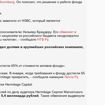
Bloomberg
. Он пояснил, что решение о работе фонда
а.
ю зависело от HSBC, который является
о сооснователю Уильяму Браудеру. Его
обвиняет в
ым хищениям из российского бюджета неоднократно
ты налогов», - сообщало
НТВ.Ру
.
дел долями в крупнейших российских компаниях,
достигли 65% от стоимости активов фонда».
кам. В январе, когда требования к фонду достигли 65
rmitage прекратить, - сообщала накануне
Лента.Ру
.
я Hermitage Capital.
елей по делу аудитора Hermitage Сергея Магнитского
е 5,4 миллиарда рублей
. Такие обвинения выдвинули