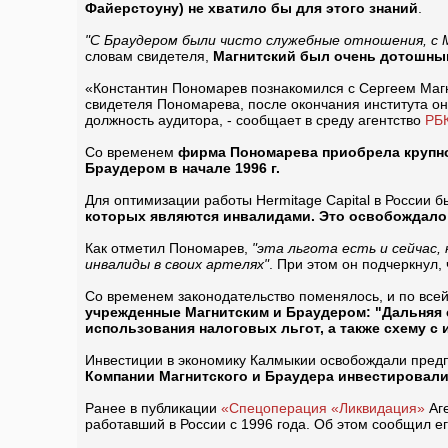
Файерстоуну) не хватило бы для этого знаний
.
"С Браудером были чисто служебные отношения, с 
словам свидетеля,
Магнитский был очень дотошны
«Константин Пономарев познакомился с Сергеем Магни
свидетеля Пономарева, после окончания института о
должность аудитора, - сообщает в среду агентство
РБ
Со временем
фирма Пономарева приобрела крупног
Браудером в начале 1996 г.
Для оптимизации работы Hermitage Capital в России 
которых являются инвалидами. Это освобождало
Как отметил Пономарев,
"эта льгота есть и сейчас,
инвалиды в своих артелях"
. При этом он подчеркнул, 
Со временем законодательство поменялось, и по всей
учрежденные Магнитским и Браудером: "Дальняя с
использования налоговых льгот, а также схему с
Инвестиции в экономику Калмыкии освобождали предп
Компании Магнитского и Браудера инвестировали
Ранее в публикации
«Спецоперация «Ликвидация»
Аге
работавший в России с 1996 года. Об этом сообщил ег