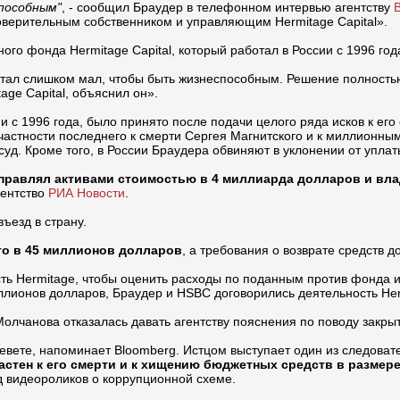
пособным"
, - сообщил Браудер в телефонном интервью агентству
доверительным собственником и управляющим Hermitage Capital».
го фонда Hermitage Capital, который работал в России с 1996 год
стал слишком мал, чтобы быть жизнеспособным. Решение полность
ge Capital, объяснил он».
и с 1996 года, было принято после подачи целого ряда исков к ег
ичастности последнего к смерти Сергея Магнитского и к миллионн
 суд. Кроме того, в России Браудера обвиняют в уклонении от упла
управлял активами стоимостью в 4 миллиарда долларов и вла
гентство
РИА Новости
.
ъезд в страну.
го в 45 миллионов долларов
, а требования о возврате средств 
ть Hermitage, чтобы оценить расходы по поданным против фонда ис
иллионов долларов, Браудер и HSBC договорились деятельность He
лчанова отказалась давать агентству пояснения по поводу закрыти
левете, напоминает Bloomberg. Истцом выступает один из следоват
частен к его смерти и к хищению бюджетных средств в размер
яд видеороликов о коррупционной схеме.