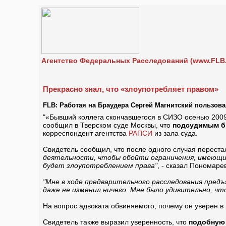
Агентство Федеральных Расследований (www.FLB.
Прекрасно знал, что «злоупотребляет правом»
FLB: Работая на Браудера Сергей Магнитский пользова
"«Бывший коллега скончавшегося в СИЗО осенью 2009 
сообщил в Тверском суде Москвы, что
подсудимым бы
корреспондент агентства
РАПСИ
из зала суда.
Свидетель сообщил, что после одного случая переста
деятельности, чтобы обойти ограничения, имеющие
будет злоупотреблением права"
, - сказал Пономаре
"Мне в ходе предварительного расследования пред
даже не изменил ничего. Мне было удивительно, чт
На вопрос адвоката обвиняемого, почему он уверен в
Свидетель также выразил уверенность, что
подобную 