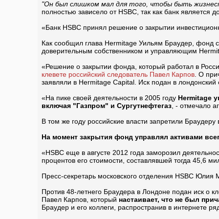
"Он был слишком мал для того, чтобы быть жизнес
полностью зависело от HSBC, так как банк является 
«Банк HSBC принял решение о закрытии инвестиционно
Как сообщил глава Hermitage Уильям Браудер, фонд 
доверительным собственником и управляющим Hermita
«Решение о закрытии фонда, который работал в Росси
клевете российский следователь Павел Карпов
. О пр
заявляли в Hermitage Capital. Иск подан в лондонский
«На пике своей деятельности в 2005 году
Hermitage 
включая "Газпром" и Сургутнефтегаз
, - отмечало а
В том же году российские власти запретили Браудеру в
На момент закрытия фонд управлял активами все
«HSBC еще в августе 2012 года заморозил деятельнос
процентов его стоимости, составлявшей тогда 45,6 м
Пресс-секретарь московского отделения HSBC Юлия Мо
Против 48-летнего Браудера в Лондоне подан иск о к
Павел Карпов, который
настаивает, что не был при
Браудер и его коллеги, распространив в интернете р