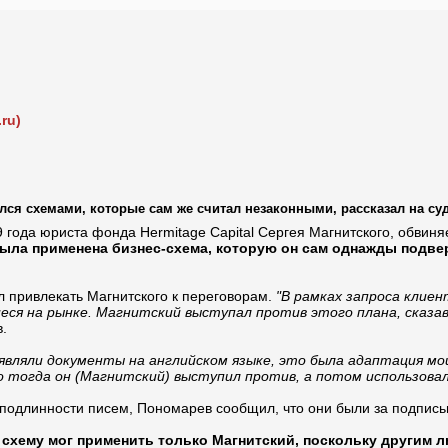
ru)
лся схемами, которые сам же считал незаконными, рассказал на суд
года юриста фонда Hermitage Capital Сергея Магнитского, обвиня
ла применена бизнес-схема, которую он сам однажды подвер
л привлекать Магнитского к переговорам.
"В рамках запроса клие
ся на рынке. Магнитский выступал против этого плана, сказав
в.
ъявляли документы на английском языке, это была адаптация м
о тогда он (Магнитский) выступил против, а потом использовал
 подлинности писем, Пономарев сообщил, что они были за подпись
схему мог применить только Магнитский, поскольку другим л