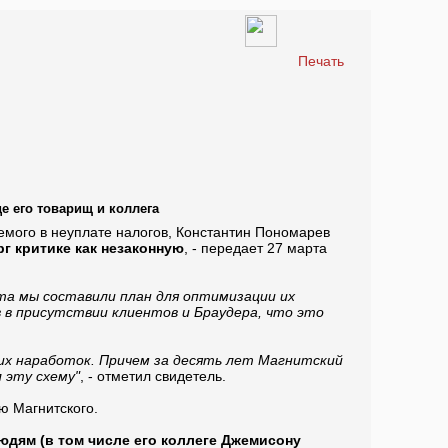
Печать
е его товарищ и коллега
емого в неуплате налогов, Константин Пономарев
г критике как незаконную
, - передает 27 марта
нта мы составили план для оптимизации их
 в присутствии клиентов и Браудера, что это
оих наработок. Причем за десять лет Магнитский
 эту схему"
, - отметил свидетель.
ю Магнитского.
юдям (в том числе его коллеге Джемисону