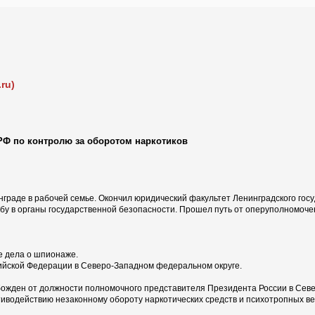
ru)
Ф по контролю за оборотом наркотиков
нграде в рабочей семье. Окончил юридический факультет Ленинградского гос
бу в органы государственной безопасности. Прошел путь от оперуполномоче
 дела о шпионаже.
йской Федерации в Северо-Западном федеральном округе.
ожден от должности полномочного представителя Президента России в Севе
тиводействию незаконному обороту наркотических средств и психотропных в